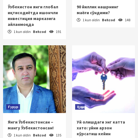
Ўзбекистон янги глобал
90 йиллик нашрнинг
иқтисодиётда ишончли
маёғи сўндими?
инвестиция марказига
1 kun oldin
Behzod
148
айланмоқда
1 kun oldin
Behzod
191
Ғурур
Ҳуқуқ
Янги Ўзбекистонсан –
Уй олишдаги энг катта
мангу Ўзбекистонсан!
хато: уйни арзон
кўрсатиш кейин
1 kun oldin
Behzod
135