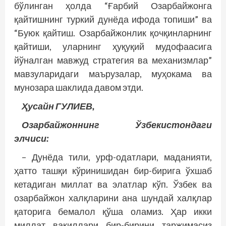
бўлинган ҳолда “Ғарбий Озарбайжонга
қайтишнинг туркий дунё­­да ифода топиши” ва
“Буюк қайтиш. Озарбайжонлик қочқинларнинг
қайтиши, уларнинг ҳуқуқий мудофаасига
йўналган мавжуд стратегия ва механизмлар”
мавзуларидаги маърузалар, муҳокама ва
мунозара шаклида давом этди.
Ҳусайн ГУЛИЕВ,
Озарбайжоннинг Ўзбекистондаги
элчиси:
– Дунёда тили, урф-одатлари, маданияти,
ҳатто ташқи кўринишидан бир-бирига ўхшаб
кетадиган миллат ва элатлар кўп. Ўзбек ва
озарбайжон халқларини ана шундай халқлар
қаторига бемалол қўша оламиз. Ҳар икки
миллат вакиллари бир-бирини таржимасиз