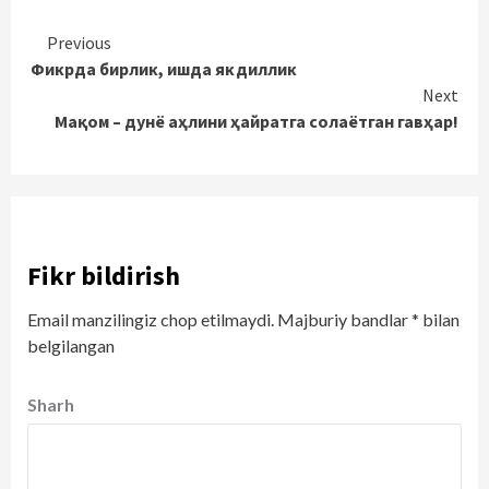
Continue
Previous
Фикрда бирлик, ишда якдиллик
Reading
Next
Мақом – дунё аҳлини ҳайратга солаётган гавҳар!
Fikr bildirish
Email manzilingiz chop etilmaydi.
Majburiy bandlar
*
bilan
belgilangan
Sharh