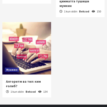
қимматга тушиши
мумкин
1 kun oldin
Behzod
150
Муаммо
Алгоритм ва тил: ким
ғолиб?
1 kun oldin
Behzod
134