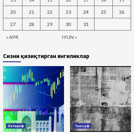
20
21
22
23
24
25
26
27
28
29
30
31
« APR
IYUN »
Сизни қизиқтирган янгиликлар
Эътироф
Таассуф