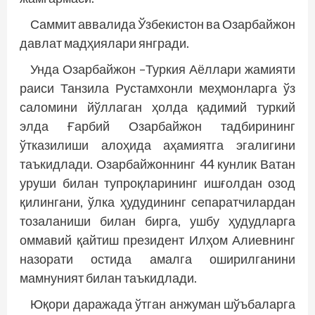
Саммит аввалида Ўзбекистон ва Озарбайжон
давлат мадҳиялари янг­ради.
Унда Озарбайжон –Туркия Аёллари жамияти
раиси Танзила Рустамхонли меҳмонларга ўз
саломини йўллаган ҳолда қадимий туркий
элда Ғарбий Озарбайжон тадбирининг
ўтказилиши алоҳида аҳамиятга эгалигини
таъкидлади. Озарбайжоннинг 44 кунлик Ватан
уруши билан тупроқларининг ишғолдан озод
қилингани, ўлка ҳудудининг сепаратчилардан
тозаланиши билан бирга, ушбу ҳудудларга
оммавий қайтиш президент Илҳом Алиевнинг
назорати остида амалга оширилганини
мамнуният билан таъкидлади.
Юқори даражада ўтган анжуман шўъбаларга