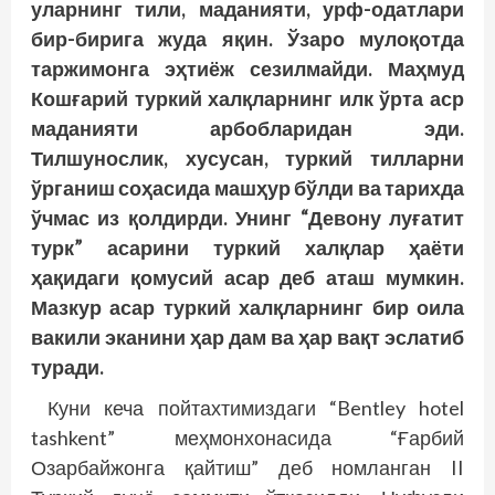
уларнинг тили, маданияти, урф-одатлари
бир-бирига жуда яқин. Ўзаро мулоқотда
таржимонга эҳтиёж сезилмайди. Маҳмуд
Кошғарий туркий халқларнинг илк ўрта аср
маданияти арбобларидан эди.
Тилшунослик, хусусан, туркий тилларни
ўрганиш соҳасида машҳур бўлди ва тарихда
ўчмас из қолдирди. Унинг “Девону луғатит
турк” асарини туркий халқлар ҳаёти
ҳақидаги қомусий асар деб аташ мумкин.
Мазкур асар туркий халқларнинг бир оила
вакили эканини ҳар дам ва ҳар вақт эслатиб
туради.
Куни кеча пойтахтимиздаги “Bentley hotel
tashkent” меҳмонхонасида “Ғарбий
Озарбайжонга қайтиш” деб номланган II