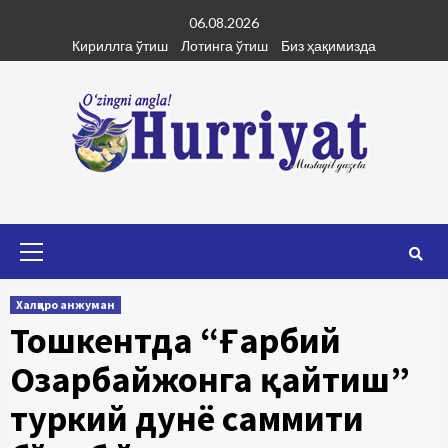
Skip
06.08.2026
to
Кириллга ўтиш
Лотинга ўтиш
Биз ҳақимизда
content
Primary
Menu
Халқаро анжуман
Тошкентда “Ғарбий
Озарбайжонга қайтиш”
туркий дунё саммити