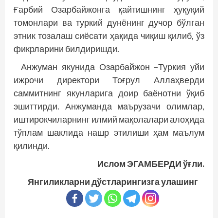
Ғарбий Озарбайжонга қайтишнинг ҳуқуқий
томонлари ва туркий дунёнинг дучор бўлган
этник тозалаш сиёсати ҳақида чиқиш қилиб, ўз
фикрларини билдиришди.
Анжуман якунида Озарбайжон –Туркия уйи
ижрочи директори Тоғрул Аллаҳверди
саммитнинг якунларига доир баёнотни ўқиб
эшиттирди. Анжуманда маърузачи олимлар,
иштирокчиларнинг илмий мақолалари алоҳида
тўплам шаклида нашр этилиши ҳам маълум
қилинди.
Ислом ЭГАМБЕРДИ ўғли.
Янгиликларни дўстларингизга улашинг