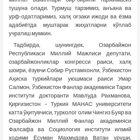
тушуна олади. Турмуш тарзимиз, анъана ва
урф-одатларимиз, халқ оғзаки ижоди ва ёзма
адабиётда муштарак жиҳатларни кўплаб
учратиш мумкин.
Тадбирда, шунингдек, Озарбайжон
Республикаси Миллий Мажлиси депутати,
озарбайжонликлар конгресси раиси, халқ
шоири, ёзувчи Собир Рус­тамхонли, Ўзбекистон
Аҳиска туркийлари уюшмаси раиси Умар
Салмон, Ўзбекистон Фанлар академияси Тарих
институти докторанти Мавлуда Рахманова,
Қирғизис­тон – Туркия МАНАС университети
катта ўқитувчиси, турколог олим Чингиз Буяр ва
Озарбайжон Миллий Фанлар академияси
Фалсафа ва Социология институти илмий
ходими Ёсуман Маҳмудова Ватан уруши,