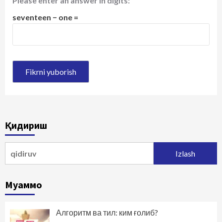
Please enter an answer in digits:
seventeen − one =
Қидириш
Qidirshish:
Муаммо
Алгоритм ва тил: ким ғолиб?