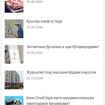
05.08.2026
Қушлар хавф остида
15.04.2026
Зилзилани ўрганмаса ҳам бўлаверадими?
09.04.2025
Журналистлар маскани ёрдамга муҳтож
01.10.2024
Кино Олий ўқув юрти мукаммаллашуви
омилларини биламизми?