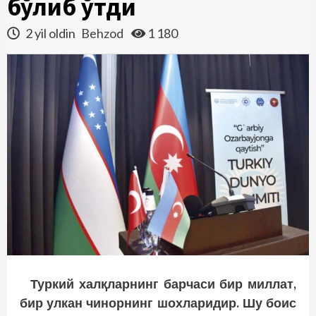
бўлиб ўтди
2 yil oldin
Behzod
1 180
Туркий халқларнинг барчаси бир миллат,
бир улкан чинорнинг шохларидир. Шу боис