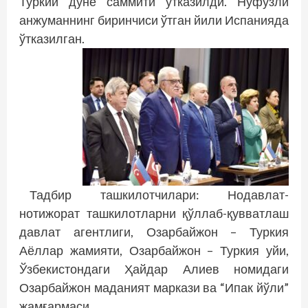
Туркий дунё саммити ўтказилди. Нуфузли
анжуманнинг би­­ринчиси ўтган йили Испанияда
ўтказилган.
Тадбир ташкилотчилари: Нодав­лат-
нотижорат ташкилотларни қўллаб-қувватлаш
давлат агентлиги, Озарбайжон – Туркия
Аёллар жамияти, Озарбайжон – Туркия уйи,
Ўзбекистондаги Ҳайдар Алиев номидаги
Озарбайжон маданият маркази ва “Ипак йўли”
жамғармаси.