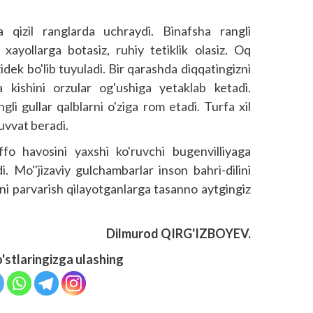
a qizil ranglarda uchraydi. Binafsha rangli
, xayollarga botasiz, ruhiy tetiklik olasiz. Oq
zidek bo'lib tuyuladi. Bir qarashda diqqatingizni
sa kishini orzular og'ushiga yetaklab ketadi.
ngli gullar qalblarni o'ziga rom etadi. Turfa xil
quvvat beradi.
fo havosini yaxshi ko'ruvchi bugenvilliyaga
. Mo''jizaviy gulchambarlar inson bahri-dilini
rni parvarish qilayotganlarga tasanno aytgingiz
Dilmurod QIRG'IZBOYEV.
o'stlaringizga ulashing