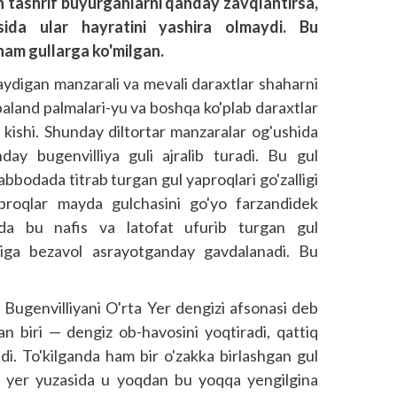
 tashrif buyurganlarni qanday zavqlantirsa,
isida ular hayratini yashira olmaydi. Bu
 ham gullarga ko'milgan.
ydigan manzarali va mevali daraxtlar shaharni
 baland palmalari-yu va boshqa ko'plab daraxtlar
 kishi. Shunday diltortar manzaralar og'ushida
ay bugenvilliya guli ajralib turadi. Bu gul
abbodada titrab turgan gul yaproqlari go'zalligi
Yaproqlar mayda gulchasini go'yo farzandidek
mda bu nafis va latofat ufurib turgan gul
ariga bezavol asrayotganday gavdalanadi. Bu
 Bugenvilliyani O'rta Yer dengizi afsonasi deb
an biri — dengiz ob-havosini yoqtiradi, qattiq
adi. To'kilganda ham bir o'zakka birlashgan gul
a yer yuzasida u yoqdan bu yoqqa yengilgina