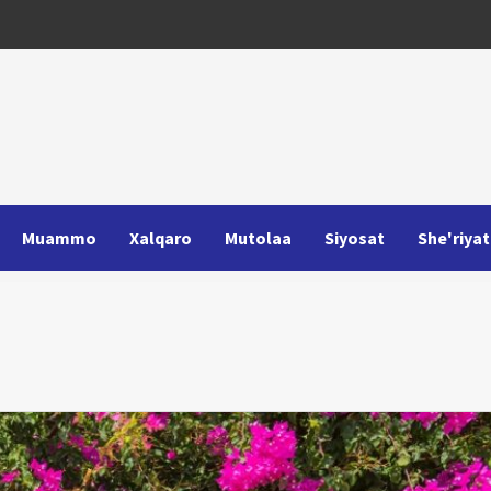
Muammo
Xalqaro
Mutolaa
Siyosat
She'riyat