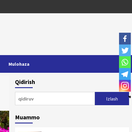
Mulohaza
Qidirish
Qidirshish:
Muammo