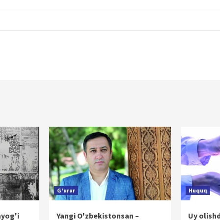
G'urur
Huquq
ayog'i
Yangi O'zbekistonsan –
Uy olish