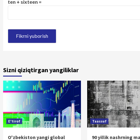
ten + sixteen =
Sizni qiziqtirgan yangiliklar
E'tirof
Taassuf
O'zbekiston yangi global
90 yillik nashrning m