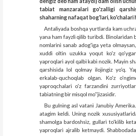
dengiz deb ham ataydi) dam olish uchun
tabiat manzaralari go'zalligi qarsh
shaharning nafaqat bog'lari, ko'chalari
Antaliyada boshqa yurtlarda kam uchra
yana ham fayzli qilib turibdi. Binolaridan
nomlarini sanab adog'iga yeta olmaysan,
xuddi oltin uzukka yoqut ko'z qo'ygand
yaproqlari ayol qalbi kabi nozik. Mayin sh
qarshisida lol qolmay ilojingiz yo'q. 
erkalab-quchoqlab olgan. Ko'z o'ngi
yaproqchalari o'z farzandini zurriyotl
tabiatning bir misqol mo''jizasidir.
Bu gulning asl vatani Janubiy Amerika.
atagim keldi. Uning nozik xususiyatlarid
shamolga bardoshsiz, gullari to'kilib ket
yaproqlari ajralib ketmaydi. Shabbodad