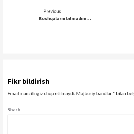
Continue
Previous
Boshqalarni bilmadim…
Reading
Fikr bildirish
Email manzilingiz chop etilmaydi.
Majburiy bandlar
*
bilan bel
Sharh