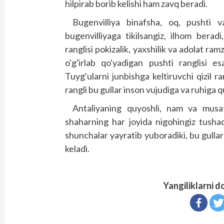
hilpirab borib kelishi ham zavq beradi.
Bugenvilliya binafsha, oq, pushti v
bugenvilliyaga tikilsangiz, ilhom beradi
ranglisi pokizalik, yaxshilik va adolat ram
o'g'irlab qo'yadigan pushti ranglisi e
Tuyg'ularni junbishga keltiruvchi qizil ra
rangli bu gullar inson vujudiga va ruhiga 
Antaliyaning quyoshli, nam va musaf
shaharning har joyida nigohingiz tushadi
shunchalar yayratib yuboradiki, bu gulla
keladi.
Yangiliklarni d