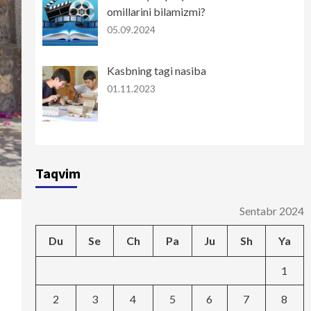
omillarini bilamizmi?
05.09.2024
Kasbning tagi nasiba
01.11.2023
Taqvim
Sentabr 2024
Du
Se
Ch
Pa
Ju
Sh
Ya
1
2
3
4
5
6
7
8