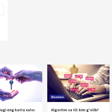
Muammo
dagi eng katta xato:
Algoritm va til: kim g'olib?