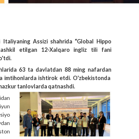
i Italiyaning Assizi shahrida “Global Hippo
shkil etilgan 12-Xalqaro ingliz tili fani
'tdi.
hlarida 63 ta davlatdan 88 ming nafardan
icha imtihonlarda ishtirok etdi. O'zbekistonda
 mazkur tanlovlarda qatnashdi.
idan
 iyun
siyo
vdan
ston