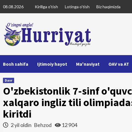
Skip
08.08.2026
Kirillga o'tish
Lotinga o'tish
Biz haqimizda
to
content
Bosh sahifa
Ijtimoiy hayot
Ma'naviyat
OAV va AT
Davr
O'zbekistonlik 7-sinf o'quvc
xalqaro ingliz tili olimpiada
kiritdi
2 yil oldin
Behzod
12 904