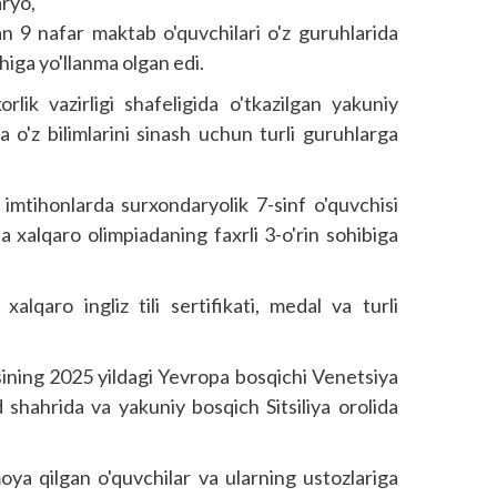
ryo,
n 9 nafar maktab o'quvchilari o'z guruhlarida
higa yo'llanma olgan edi.
rlik vazirligi shafeligida o'tkazilgan yakuniy
a o'z bilimlarini sinash uchun turli guruhlarga
imtihonlarda surxondaryolik 7-sinf o'quvchisi
xalqaro olimpiadaning faxrli 3-o'rin sohibiga
 xalqaro ingliz tili sertifikati, medal va turli
asining 2025 yildagi Yevropa bosqichi Venetsiya
shahrida va yakuniy bosqich Sitsiliya orolida
ya qilgan o'quvchilar va ularning ustozlariga