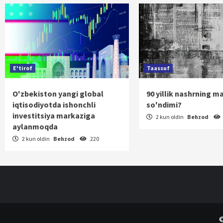
E'tirof
Taassuf
O'zbekiston yangi global
90 yillik nashrning m
iqtisodiyotda ishonchli
so'ndimi?
investitsiya markaziga
2 kun oldin
Behzod
aylanmoqda
2 kun oldin
Behzod
220