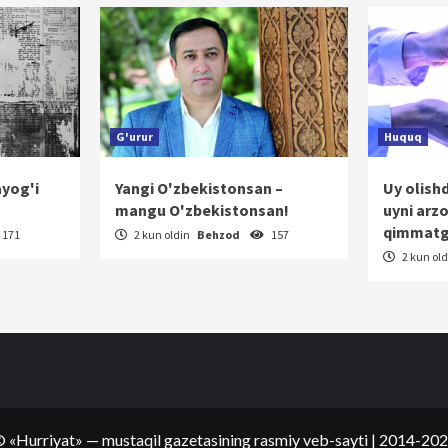
G'urur
Huquq
ayog'i
Yangi O'zbekistonsan –
Uy olish
mangu O'zbekistonsan!
uyni arz
qimmatg
171
2 kun oldin
Behzod
157
2 kun ol
©
«Hurriyat»
— mustaqil gazetasining rasmiy veb-sayti
| 2014-20