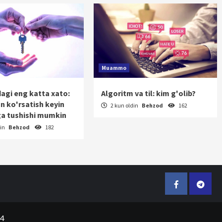
Muammo
dagi eng katta xato:
Algoritm va til: kim g'olib?
on ko'rsatish keyin
2 kun oldin
Behzod
162
a tushishi mumkin
din
Behzod
182
Facebook
Telegr
24