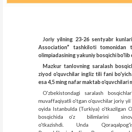
Joriy yilning 23-26 sentyabr kunlar
Association” tashkiloti tomonidan ta
olimpiadasining yakuniy bosqichi bo'lib o
Mazkur tanlovning saralash bosqic
ziyod o'quvchilar ingliz tili fani bo'y
esa 4,5 ming nafar maktab o'quvchilari
O'zbekistondagi saralash bosqichlar
muvaffaqiyatli o'tgan o'quvchilar joriy yil
oyida Istanbulda (Turkiya) o'tkazilgan O
bosqichida o'z bilimlarini sino
o'tkazishdi. Unda Qoraqalpog'i