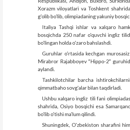
Respublikasi, Andijon, Buxoro, Surxonda
Xorazm viloyatlari va Toshkent shahrida
g'olib bo'lib, olimpiadaning yakuniy bosqic
Italiya Tashqi ishlar va xalqaro hamko
bosqichda 250 nafar o'quvchi ingliz tilid
bo'lingan holda o'zaro bahslashdi.
Guruhlar o'rtasida kechgan murosasiz 
Mirabror Rajabboyev “Hippo-2” guruhida 
aylandi.
Tashkilotchilar barcha ishtirokchilarni
qimmatbaho sovg'alar bilan taqdirladi.
Ushbu xalqaro ingliz tili fani olimpiad
shahrida, Osiyo bosqichi esa Samarqand 
bo'lib o'tishi ma'lum qilindi.
Shuningdek, O'zbekiston sharafini himo