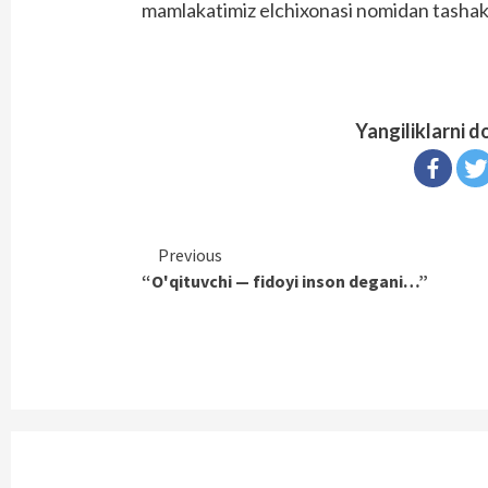
mamlakatimiz elchixonasi nomidan tashak
Yangiliklarni d
Continue
Previous
“O'qituvchi — fidoyi inson degani…”
Reading