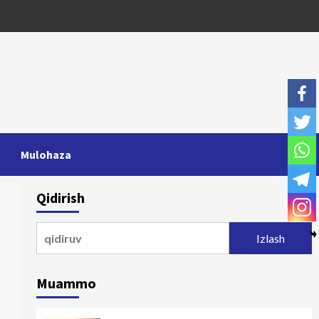
Mulohaza
Qidirish
Qidirshish:
Muammo