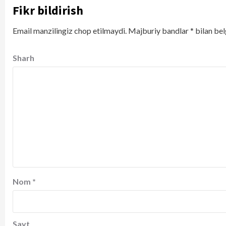
Fikr bildirish
Email manzilingiz chop etilmaydi.
Majburiy bandlar
*
bilan bel
Sharh
Nom
*
Sayt