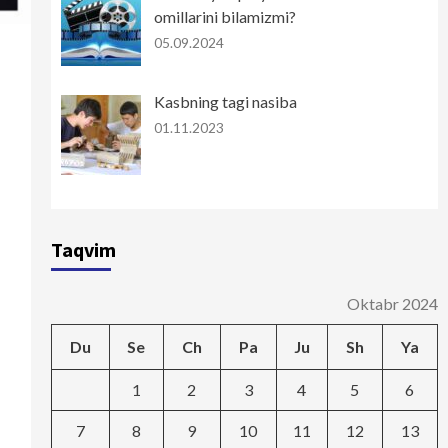
omillarini bilamizmi?
05.09.2024
Kasbning tagi nasiba
01.11.2023
Taqvim
Oktabr 2024
Du
Se
Ch
Pa
Ju
Sh
Ya
1
2
3
4
5
6
7
8
9
10
11
12
13