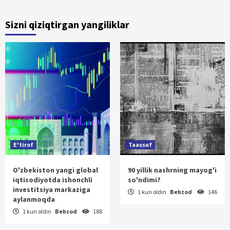
Sizni qiziqtirgan yangiliklar
E'tirof
Taassuf
O'zbekiston yangi global
90 yillik nashrning mayog'i
iqtisodiyotda ishonchli
so'ndimi?
investitsiya markaziga
1 kun oldin
Behzod
146
aylanmoqda
1 kun oldin
Behzod
188