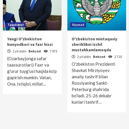
Taqdimot
Siyosat
Yangi O'zbekiston
O'zbekiston mintaqaviy
bunyodkori va faxr hissi
sheriklikni izchil
mustahkamlamoqda
2 yil oldin
Behzod
7 973
2 yil oldin
Behzod
2 710
(Ozarbayjonga safar
O'zbekiston Prezidenti
taassurotlari) Faxr va
Shavkat Mirziyoyev
g'urur tuyg'usi haqida ko'p
amaliy tashrif bilan
gapirish mumkin. Vatan,
Rossiyaning Sankt-
Ona, Istiqlol, millat…
Peterburg shahrida
bo'ladi. 25-26 dekabr
kunlari tashrif…