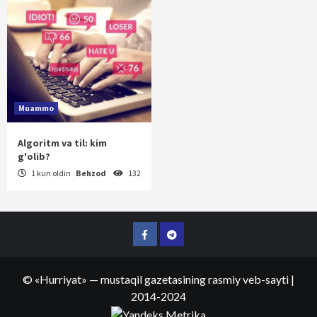
Muammo
Algoritm va til: kim
g'olib?
1 kun oldin
Behzod
132
Facebook
Telegram
©
«Hurriyat»
— mustaqil gazetasining rasmiy veb-sayti
|
2014-2024