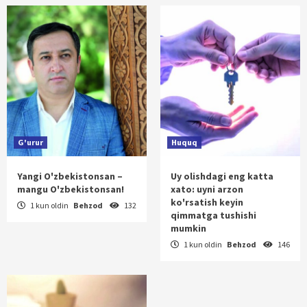
G'urur
Huquq
Yangi O'zbekistonsan –
Uy olishdagi eng katta
mangu O'zbekistonsan!
xato: uyni arzon
ko'rsatish keyin
1 kun oldin
Behzod
132
qimmatga tushishi
mumkin
1 kun oldin
Behzod
146