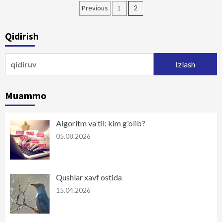
Maqolalar
Previous
1
2
bo‘yicha
Qidirish
harakatlanish
Qidirshish:
Muammo
Algoritm va til: kim g'olib?
05.08.2026
Qushlar xavf ostida
15.04.2026