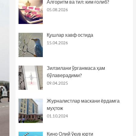
Алгоритм ва тил: ким ғолиб?
05.08.2026
Қушлар хавф остида
15.04.2026
Зилзилани ўрганмаса ҳам
бўлаверадими?
09.04.2025
Журналистлар маскани ёрдамга
муҳтож
01.10.2024
Кино Олий ўқув юрти