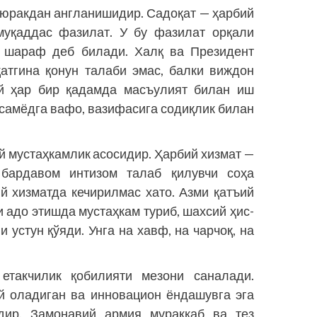
г юракдан англанишидир. Садоқат — ҳарбий
 муқаддас фазилат. У бу фазилат орқали
, шараф деб билади. Халқ ва Президент
атгина қонун талаби эмас, балки виждон
ий ҳар бир қадамда масъулият билан иш
асамёдга вафо, вазифасига содиқлик билан
ий мустаҳкамлик асосидир. Ҳарбий хизмат —
 бардавом интизом талаб қилувчи соҳа
й хизматда кечирилмас хато. Азми қатъий
и адо этишда мустаҳкам туриб, шахсий ҳис-
 устун қўяди. Унга на хавф, на чарчоқ, на
етакчилик қобилияти мезони саналади.
ай оладиган ва инновацион ёндашувга эга
ир. Замонавий армия мураккаб ва тез