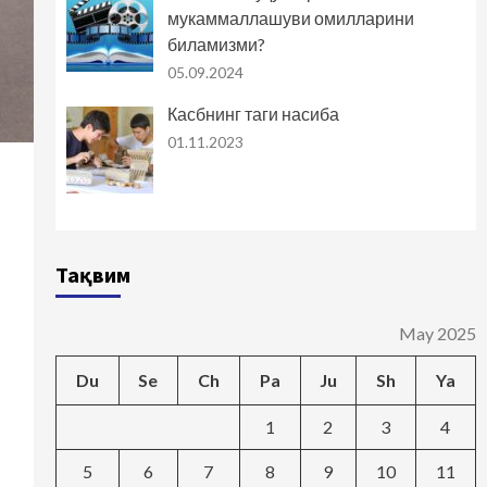
мукаммаллашуви омилларини
биламизми?
05.09.2024
Касбнинг таги насиба
01.11.2023
Тақвим
May 2025
Du
Se
Ch
Pa
Ju
Sh
Ya
1
2
3
4
5
6
7
8
9
10
11