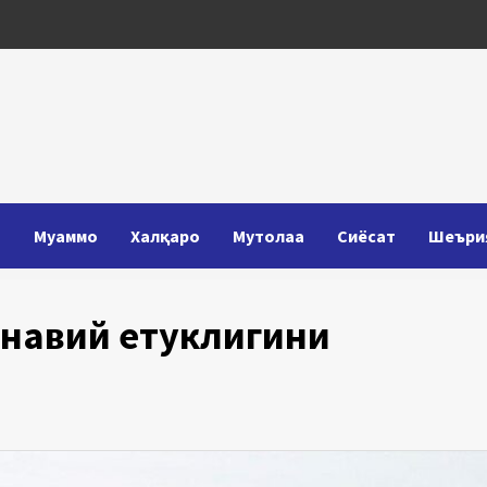
Т
Муаммо
Халқаро
Мутолаа
Сиёсат
Шеъри
навий етуклигини