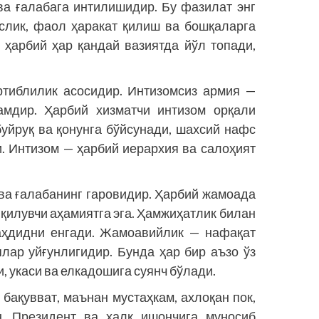
 ва ғалабага интилишидир. Бу фазилат энг
слик, фаол ҳаракат қилиш ва бошқаларга
ҳарбий ҳар қандай вазиятда йўл топади,
ртиблилик асосидир. Интизомсиз армия —
ламдир. Ҳарбий хизматчи интизом орқали
буйруқ ва қонунга бўйсунади, шахсий нафс
и. Интизом — ҳарбий иерархия ва салоҳият
а ғалабанинг гаровидир. Ҳарбий жамоада
 қилувчи аҳамиятга эга. Ҳамжиҳатлик билан
таҳдидни енгади. Жамоавийлик — нафақат
ялар уйғунлигидир. Бунда ҳар бир аъзо ўз
и, укаси ва елкадошига суянч бўлади.
бақувват, маънан мустаҳкам, ахлоқан пок,
н, Президент ва халқ ишончига муносиб