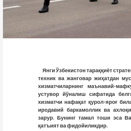
Янги Ўзбекистон тараққиёт страте
техник ва жанговар жиҳатдан мус
хизматчиларнинг маънавий-мафк
устувор йўналиш сифатида белги
хизматчи нафақат қурол-яроғ била
иродавий баркамоллик ва ахлоқ
зарур. Бунинг тамал тоши эса Ва
қатъият ва фидойиликдир.