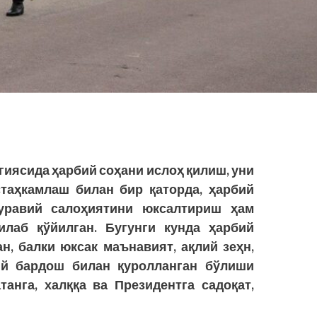
гиясида ҳарбий соҳани ислоҳ қилиш, уни
таҳкамлаш билан бир қаторда, ҳарбий
уравий салоҳиятини юксалтириш ҳам
лаб қўйилган. Бугунги кунда ҳарбий
н, балки юксак маънавият, ақлий зеҳн,
ий бардош билан қуролланган бўлиши
танга, халққа ва Президентга садоқат,