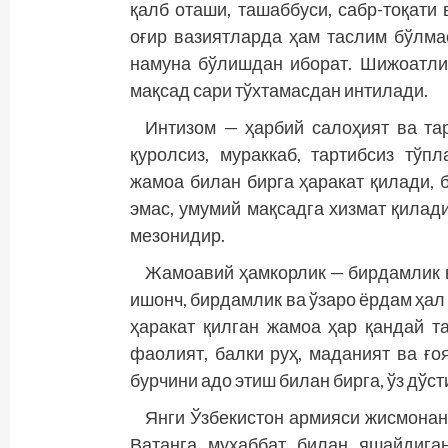
қалб оташи, ташаббуси, сабр-тоқати
оғир вазиятларда ҳам таслим бўлма
намуна бўлишдан иборат. Шижоатли 
мақсад сари тўхтамасдан интилади.
Интизом — ҳарбий салоҳият ва та
қуролсиз, мураккаб, тартибсиз тўп
жамоа билан бирга ҳаракат қилади, 
эмас, умумий мақсадга хизмат қилад
мезонидир.
Жамоавий ҳамкорлик — бирдамлик в
ишонч, бирдамлик ва ўзаро ёрдам ҳал
ҳаракат қилган жамоа ҳар қандай 
фаолият, балки руҳ, маданият ва ғо
бурчини адо этиш билан бирга, ўз дўст
Янги Ўзбекистон армияси жисмонан 
Ватанга муҳаббат билан яшайдига