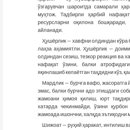
ўзгарувчан шароитда самарали ҳар
муҳтож. Тадбирли ҳарбий нафақат
ресурсларни оқилона бошқаради, 
айланади.
Ҳушёрлик — хавфни олдиндан кўра 
лаҳза аҳамиятли. Ҳушёрлик — доими
олдиндан сезиш, тезкор реакция ва 
нафақат ўзини, балки атрофидаг
яқинлашиб келаётган таҳдидни кўз, қа
Мардлик — бурчга вафо, жасоратга 
эмас, балки бурчни адо этишдаги со
жамоани ҳимоя қилиш, юрт тақдир
хатарда чекинмайди, ўзини қурбон
жамоада ишончни, халқда эътиқодни 
Шижоат — руҳий ҳаракат, интилиш в