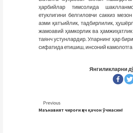
ҳарбийлар тимсолида шаклланмо
етуклигини белгиловчи саккиз мезон
азми қатъийлик, тадбирлилик, ҳушёр
жамоавий ҳамкорлик ва ҳамжиҳатлик
таянч устунлардир. Уларнинг ҳар бир
сифатида етишиш, инсоний камолотга
Янгиликларни д
Continue
Previous
Маънавият чироғи ҳеч қачон ўчмасин!
Reading