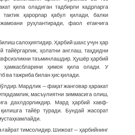
акат қила оладиган тадбирли кадрларга
 тактик қарорлар қабул қилади, балки
жамоани руҳлантиради, фаол етакчига
билиш салоҳиятидир. Ҳарбий шахс учун ҳар
й тайёргарлик, ҳолатни англаш, таҳдидни
хавфсизликни таъминлашдир. Ҳушёр ҳарбий
и ҳамкасбларини ҳимоя қила олади. У
лб ва тажриба билан ҳис қилади.
йўлдир. Мардлик — фақат жанговар ҳаракат
битқадамлик, масъулиятни зиммасига олиш,
ига дахлдорликдир. Мард ҳарбий хавф-
 қилишга тайёр туради. Бундай жасорат
мустаҳкамлайди.
а ғайрат тимсолидир. Шижоат — ҳарбийнинг