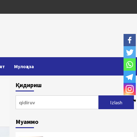
ят
Мулоҳаза
Қидириш
Qidirshish:
Муаммо