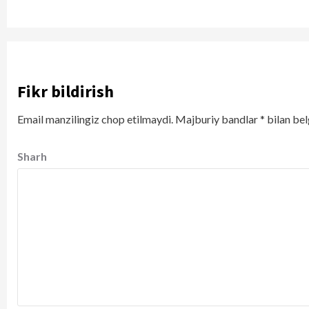
Fikr bildirish
Email manzilingiz chop etilmaydi.
Majburiy bandlar
*
bilan bel
Sharh