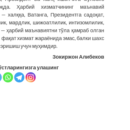
қда. Ҳарбий хизматчининг маънавий
 — халққа, Ватанга, Президентга садоқат,
лик, мардлик, шижоатлилик, интизомлилик,
 — ҳарбий маънавиятни тўла қамраб олган
и фақат хизмат жараёнида эмас, балки шахс
 эришиш учун муҳимдир.
Зокиржон Алибеков
ўстларингизга улашинг