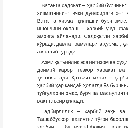
Ватанга садоқат — ҳарбий бурчнин
хизматчининг ички дунёсидаги энг
Ватанга хизмат қилишни бурч эмас
ишончини оқлаш — ҳарбий учун фақ
амрига айланади. Садоқатли ҳарб
кўради, давлат рамзларига ҳурмат, қ
ажралиб туради.
Азми қатъийлик эса интизом ва руҳ
доимий қарор, тезкор ҳаракат ва
ҳисобланади. Қатъиятсизлик — ҳарби
ҳарбий ҳар қандай ҳолатда ўз бурчин
туйғуларни эмас, бурч ва масъулиятни
вақт таъсир қилади.
Тадбирлилик — ҳарбий зеҳн ва 
Ташаббускор, вазиятни тўғри баҳол
ҳарбий — бу муваффақият калитид