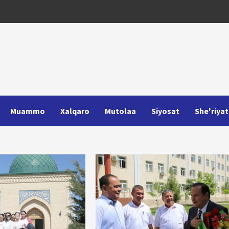
Muammo
Xalqaro
Mutolaa
Siyosat
She'riyat