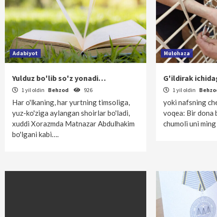
Adabiyot
Mulohaza
Yulduz bo'lib so'z yonadi…
G'ildirak ichid
1 yil oldin
Behzod
926
1 yil oldin
Behz
Har o'lkaning, har yurtning timsoliga,
yoki nafsning che
yuz-ko'ziga aylangan shoirlar bo'ladi,
voqea: Bir dona 
xuddi Xorazmda Matnazar Abdulhakim
chumoli uni min
bo'lgani kabi….