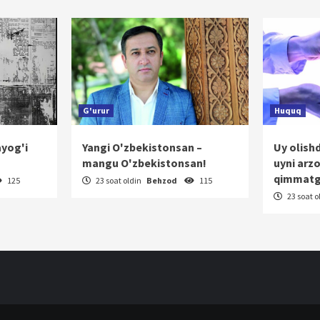
rakatlanish
G'urur
Huquq
ayog'i
Yangi O'zbekistonsan –
Uy olish
mangu O'zbekistonsan!
uyni arz
qimmatg
125
23 soat oldin
Behzod
115
23 soat o