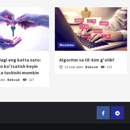
Muammo
dagi eng katta xato:
Algoritm va til: kim g'olib?
on ko'rsatish keyin
23 soat oldin
Behzod
115
a tushishi mumkin
ldin
Behzod
127
Facebook
Telegr