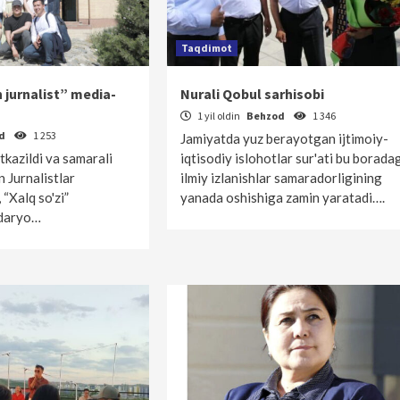
Taqdimot
 jurnalist” media-
Nurali Qobul sarhisobi
1 yil oldin
Behzod
1 346
od
1 253
Jamiyatda yuz berayotgan ijtimoiy-
'tkazildi va samarali
iqtisodiy islohotlar sur'ati bu borada
n Jurnalistlar
ilmiy izlanishlar samaradorligining
 “Xalq so'zi”
yanada oshishiga zamin yaratadi….
rdaryo…