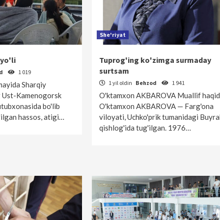
She'riyat
yo'li
Tuprog'ing ko'zimga surmaday
surtsam
od
1 019
1 yil oldin
Behzod
1 941
 mayida Sharqiy
g Ust-Kamenogorsk
O'ktamxon AKBAROVA Muallif haqid
utubxonasida bo'lib
O'ktamxon AKBAROVA — Farg'ona
irilgan hassos, atigi…
viloyati, Uchko'prik tumanidagi Buyra
qishlog'ida tug'ilgan. 1976…