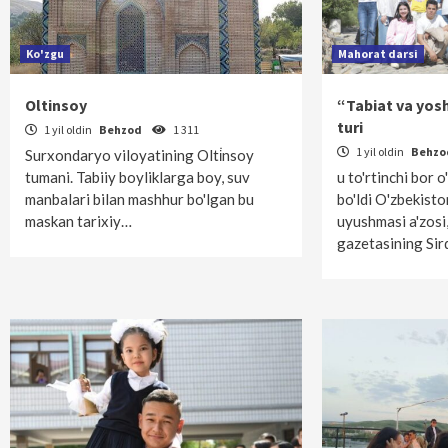
Ko'zgu
Mahorat darsi
Oltinsoy
“Tabiat va yosh
turi
1 yil oldin
Behzod
1 311
1 yil oldin
Behz
Surxondaryo viloyatining Olti̇nsoy
tumani. Tabiiy boyliklarga boy, suv
u to'rtinchi bor o
manbalari bilan mashhur bo'lgan bu
bo'ldi O'zbekisto
maskan tarixiy…
uyushmasi a'zosi,
gazetasining Si