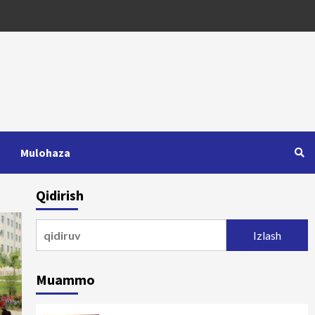
Mulohaza
Qidirish
Qidirshish:
Muammo