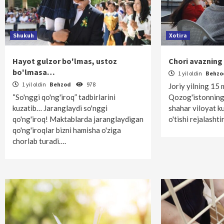
Shukuh
Xotira
Hayot gulzor bo'lmas, ustoz
Chori avazning 
bo'lmasa…
1 yil oldin
Behz
1 yil oldin
Behzod
978
Joriy yilning 15
“So'nggi qo'ng'iroq” tadbirlarini
Qozog'istonnin
kuzatib… Jaranglaydi so'nggi
shahar viloyat k
qo'ng'iroq! Maktablarda jaranglaydigan
o'tishi rejalasht
qo'ng'iroqlar bizni hamisha o'ziga
chorlab turadi….