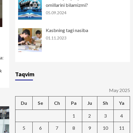
omillarini bilamizmi?
05.09.2024
Kasbning tagi nasiba
01.11.2023
a:
k
Taqvim
May 2025
Du
Se
Ch
Pa
Ju
Sh
Ya
1
2
3
4
5
6
7
8
9
10
11