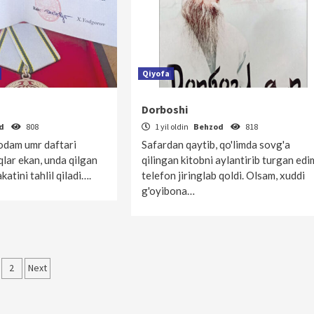
Qiyofa
Dorboshi
od
808
1 yil oldin
Behzod
818
odam umr daftari
Safardan qaytib, qo'limda sovg'a
qlar ekan, unda qilgan
qilingan kitobni aylantirib turgan edi
katini tahlil qiladi….
telefon jiringlab qoldi. Olsam, xuddi
g'oyibona…
qolalar
2
Next
‘yicha