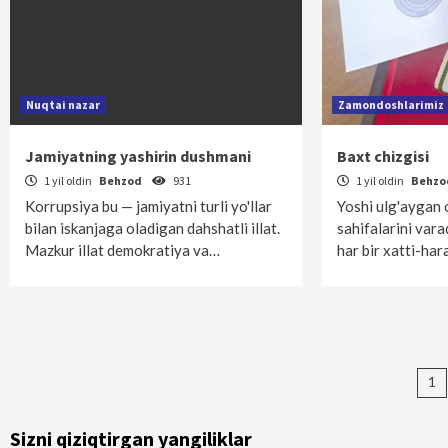
Nuqtai nazar
Zamondoshlarimiz
Jamiyatning yashirin dushmani
Baxt chizgisi
1 yil oldin
Behzod
931
1 yil oldin
Behz
Korrupsiya bu — jamiyatni turli yo'llar
Yoshi ulg'aygan 
bilan iskanjaga oladigan dahshatli illat.
sahifalarini vara
Mazkur illat demokratiya va…
har bir xatti-hara
Ma
1
bo
Sizni qiziqtirgan yangiliklar