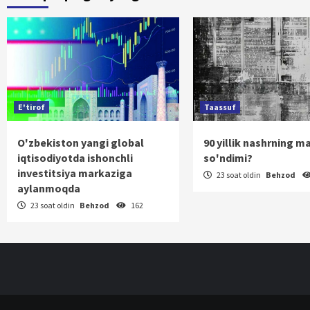
ha
E'tirof
Taassuf
O'zbekiston yangi global
90 yillik nashrning m
iqtisodiyotda ishonchli
so'ndimi?
investitsiya markaziga
23 soat oldin
Behzod
aylanmoqda
23 soat oldin
Behzod
162