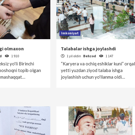
Imkoniyat
agi olmaxon
Talabalar ishga joylashdi
od
1 910
1 yil oldin
Behzod
1 147
ksiz yo'li Birinchi
“Karyera va ochiq eshiklar kuni” orqal
boshoqni topib olgan
yetti yuzdan ziyod talaba ishga
g mashaqqat…
joylashish uchun yo'llanma oldi…