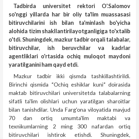
Tadbirda universitet rektori O'.Salomov
so'nggi yillarda har bir oliy ta'lim muassasasi
bitiruvchilarini ish bilan ta'minlash bo'yicha
alohida tizim shakllantirilayotganligiga to'xtalib
o'tdi. Shuningdek, mazkur tadbir orqali talabalar,
bitiruvchilar, ish beruvchilar va kadrlar
agentliklari o'rtasida ochiq muloqot maydoni
yaratilganini ham qayd etdi.
Mazkur tadbir ikki qismda tashkillashtirildi.
Birinchi qismida “Ochiq eshiklar kuni” doirasida
maktab bitiruvchilari universitetda talabalarning
sifatli ta'lim olishlari uchun yaratilgan sharoitlar
bilan tanishdilar. Unda Farg'ona viloyatida mavjud
70 dan ortiq umumta'lim maktabi va
texnikumlarning 2 ming 300 nafardan ortiq
bitiruvchilari ishtirok etishdi. Shuningdek,