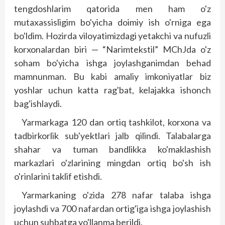
tengdoshlarim qatorida men ham o'z
mutaxassisligim bo'yicha doimiy ish o'rniga ega
bo'ldim. Hozirda viloyatimizdagi yetakchi va nufuzli
korxonalardan biri — “Narimtekstil” MChJda o'z
soham bo'yicha ishga joylashganimdan behad
mamnunman. Bu kabi amaliy imkoniyatlar biz
yoshlar uchun katta rag'bat, kelajakka ishonch
bag'ishlaydi.
Yarmarkaga 120 dan ortiq tashkilot, korxona va
tadbirkorlik sub'yektlari jalb qilindi. Talabalarga
shahar va tuman bandlikka ko'maklashish
markazlari o'zlarining mingdan ortiq bo'sh ish
o'rinlarini taklif etishdi.
Yarmarkaning o'zida 278 nafar talaba ishga
joylashdi va 700 nafardan ortig'iga ishga joylashish
uchun suhbatga yo'llanma berildi.