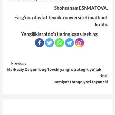
Shohsanam EShMATOVA,
Farg'ona davlat texnika universiteti matbuot
kotibi.
Yangiliklarni do'stlaringizga ulashing
Continue
Previous
Markaziy Osiyoni bog'lovchi yangi strategik yo'lak
Reading
Next
Jamiyat taraqqiyoti tayanchi