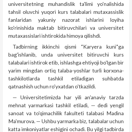
universitetning muhandislik ta'limi yo'nalishida
tahsil oluvchi yuqori kurs talabalari mutaxassislik
fanlaridan yakuniy nazorat ishlarini loyiha
ko'rinishida maktab bitiruvchilari va universitet
mutaxassislari ishtirokida himoya qilishdi.
Tadbirning ikkinchi qismi “Karyera kuni”ga
bag'ishlanib, unda universitet bitiruvchi kurs
talabalari ishtirok etib, ishlashga ehtiyoji bo'lgan bir
yarim mingdan ortiq talaba-yoshlar turli korxona-
tashkilotlarda tashkil etiladigan suhbatda
qatnashish uchun ro'yxatdan o'tkazildi.
— Universitetimizda har yili an'anaviy tarzda
mehnat yarmarkasi tashkil etiladi, — dedi yengil
sanoat va to'qimachilik fakulteti talabasi Madina
Ma'murova. — Ushbu yarmarka biz, talabalar uchun
katta imkoniyatlar eshigini ochadi. Bu yilgi tadbirda