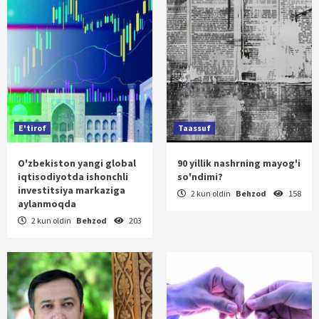
E'tirof
Taassuf
O'zbekiston yangi global
90 yillik nashrning mayog'i
iqtisodiyotda ishonchli
so'ndimi?
investitsiya markaziga
2 kun oldin
Behzod
158
aylanmoqda
2 kun oldin
Behzod
203