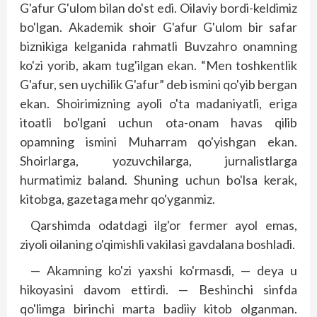
G'afur G'ulom bilan do'st edi. Oilaviy bordi-keldimiz
bo'lgan. Akademik shoir G'afur G'ulom bir safar
biznikiga kelganida rahmatli Buvzahro onamning
ko'zi yorib, akam tug'ilgan ekan. “Men toshkentlik
G'afur, sen uychilik G'afur” deb ismini qo'yib bergan
ekan. Shoirimizning ayoli o'ta madaniyatli, eriga
itoatli bo'lgani uchun ota-onam havas qilib
opamning ismini Muharram qo'yishgan ekan.
Shoirlarga, yozuvchilarga, jurnalistlarga
hurmatimiz baland. Shuning uchun bo'lsa kerak,
kitobga, gazetaga mehr qo'yganmiz.
Qarshimda odatdagi ilg'or fermer ayol emas,
ziyoli oilaning o'qimishli vakilasi gavdalana boshladi.
— Akamning ko'zi yaxshi ko'rmasdi, — deya u
hikoyasini davom ettirdi. — Beshinchi sinfda
qo'limga birinchi marta badiiy kitob olganman.