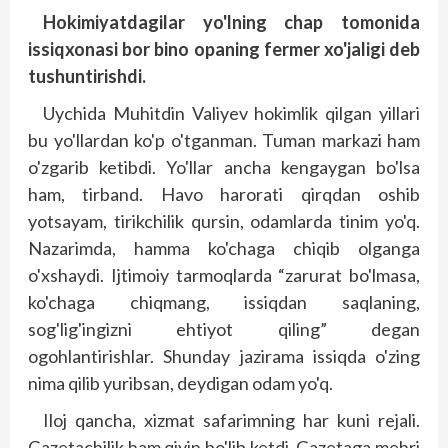
Hokimiyatdagilar yo'lning chap tomonida
issiqxonasi bor bino opaning fermer xo'jaligi deb
tushuntirishdi.
Uychida Muhitdin Valiyev hokimlik qilgan yillari
bu yo'llardan ko'p o'tganman. Tuman markazi ham
o'zgarib ketibdi. Yo'llar ancha kengaygan bo'lsa
ham, tirband. Havo harorati qirqdan oshib
yotsayam, tirikchilik qursin, odamlarda tinim yo'q.
Nazarimda, hamma ko'chaga chiqib olganga
o'xshaydi. Ijtimoiy tarmoqlarda “zarurat bo'lmasa,
ko'chaga chiqmang, issiqdan saqlaning,
sog'lig'ingizni ehtiyot qiling” degan
ogohlantirishlar. Shunday jazirama issiqda o'zing
nima qilib yuribsan, deydigan odam yo'q.
Iloj qancha, xizmat safarimning har kuni rejali.
Gazetachilik ham qiyin bo'lib ketdi. Gazetaga mehri