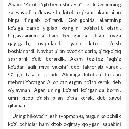
Akam: “Kitob o'qib ber, eshitayin”, derdi. Onamning
xat-savodi bo'lmasa-da, kitob o'qisam, akam bilan
birga tinglab o'tirardi. Goh-gohida akamning
ko'ziga qarab yig'lab, ko'nglini bo'shatib olardi.
Ulg'ayganimizda ham kechgacha ishlab, uyga
qaytgach, ovqatlanib, yana kitob o'qish
boshlanardi. Navbat bilan ovoz chiqarib, qiziq-qiziq
asarlarni o'qib berardik. Akam tez-tez “aqlsiz
ko'zdan aqlli miya yaxshi” deb takrorlab yuradi.
O'ziga tasalli beradi. Akamga kitobga bo'lgan
mehrni Yaratgan Alloh ato etgan bo'lsa kerak, deb
o'ylayman. Agar uning ko'zlari ko'rganida bormi,
umri kitob o'qish bilan o'tsa kerak, deb xayol
qilaman.
Uning hikoyasini eshityapman-u, bugun ko'pchilik
ko'zi ochiqlar ham kitob o'qimay qo'ygani sababini