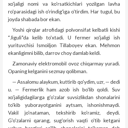
xo'jaligi nomi va ko'rsatkichlari yozilgan lavha
ro'parasidagi ish o'rindig'iga o'tirdim. Har tugul, bu
joyda shabada bor ekan.
Yoshi qirqlar atrofidagi polvonsifat kelbatli kishi
“Jiguli”da kelib to'xtadi. U fermer xo'jaligi ish
yurituvchisi Ismoiljon Tillaboyev ekan. Mehmon
ekanligimni bilib, darrov choy damlab keldi.
Zamonaviy elektromobil ovoz chiqarmay yuradi.
Opaning kelganini sezmay qolibman.
— Assalomu alaykum, kuttirib qo'ydim, uzr, — dedi
u. — Fermerlik ham azob ish bo'lib qoldi. Suv
xo'jaligidagilarga g'o'zalar suvsizlikdan shonalarini
to'kib yuborayotganini aytsam, ishonishmaydi.
Vakil jo'nataman, tekshirib ko'ramiz, deydi.
G'o'zalarni qarang, sug'orish vaqti o'tib ketgani
uchun barglari so'lib, shonalarini to'kaman deb