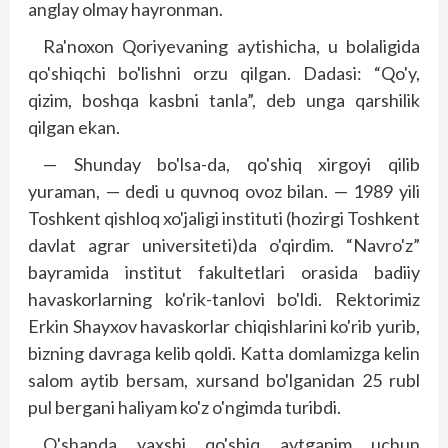
anglay olmay hayronman.
Ra'noxon Qoriyevaning aytishicha, u bolaligida
qo'shiqchi bo'lishni orzu qilgan. Dadasi: “Qo'y,
qizim, boshqa kasbni tanla”, deb unga qarshilik
qilgan ekan.
— Shunday bo'lsa-da, qo'shiq xirgoyi qilib
yuraman, — dedi u quvnoq ovoz bilan. — 1989 yili
Toshkent qishloq xo'jaligi instituti (hozirgi Toshkent
davlat agrar universiteti)da o'qirdim. “Navro'z”
bayramida institut fakultetlari orasida badiiy
havaskorlarning ko'rik-tanlovi bo'ldi. Rektorimiz
Erkin Shayxov havaskorlar chiqishlarini ko'rib yurib,
bizning davraga kelib qoldi. Katta domlamizga kelin
salom aytib bersam, xursand bo'lganidan 25 rubl
pul bergani haliyam ko'z o'ngimda turibdi.
O'shanda yaxshi qo'shiq aytganim uchun