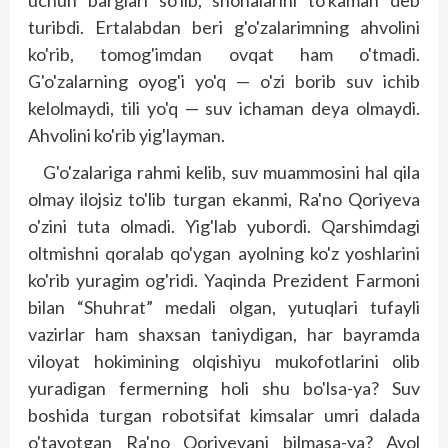
turibdi. Ertalabdan beri g'o'zalarimning ahvolini
ko'rib, tomog'imdan ovqat ham o'tmadi.
G'o'zalarning oyog'i yo'q — o'zi borib suv ichib
kelolmaydi, tili yo'q — suv ichaman deya olmaydi.
Ahvolini ko'rib yig'layman.
G'o'zalariga rahmi kelib, suv muammosini hal qila
olmay ilojsiz to'lib turgan ekanmi, Ra'no Qoriyeva
o'zini tuta olmadi. Yig'lab yubordi. Qarshimdagi
oltmishni qoralab qo'ygan ayolning ko'z yoshlarini
ko'rib yuragim og'ridi. Yaqinda Prezident Farmoni
bilan “Shuhrat” medali olgan, yutuqlari tufayli
vazirlar ham shaxsan taniydigan, har bayramda
viloyat hokimining olqishiyu mukofotlarini olib
yuradigan fermerning holi shu bo'lsa-ya? Suv
boshida turgan robotsifat kimsalar umri dalada
o'tayotgan Ra'no Qoriyevani bilmasa-ya? Ayol