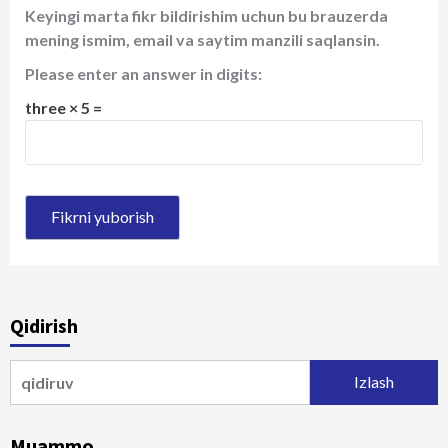
Keyingi marta fikr bildirishim uchun bu brauzerda
mening ismim, email va saytim manzili saqlansin.
Please enter an answer in digits:
three × 5 =
Qidirish
Qidirshish:
Muammo