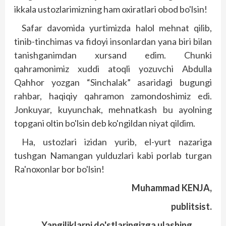
ikkala ustozlarimizning ham oxiratlari obod bo'lsin!
Safar davomida yurtimizda halol mehnat qilib,
tinib-tinchimas va fidoyi insonlardan yana biri bilan
tanishganimdan xursand edim. Chunki
qahramonimiz xuddi atoqli yozuvchi Abdulla
Qahhor yozgan “Sinchalak” asaridagi bugungi
rahbar, haqiqiy qahramon zamondoshimiz edi.
Jonkuyar, kuyunchak, mehnatkash bu ayolning
topgani oltin bo'lsin deb ko'ngildan niyat qildim.
Ha, ustozlari izidan yurib, el-yurt nazariga
tushgan Namangan yulduzlari kabi porlab turgan
Ra'noxonlar bor bo'lsin!
Muhammad KENJA,
publitsist.
Yangiliklarni do'stlaringizga ulashing