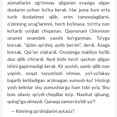
xizmatlarini og'rinmay qilganim evaziga olgan
duolarim uchun bo'lsa kerak. Har juma kuni erta
turib ibodatimni qilib, erim tomondagilarni,
o'zimning urug'larimni, hech bo'lmasa, to'rtta non
ko'tarib yo'qlab chiqaman. Qaynonam Chinnixon
onamni onamdek yaxshi ko'rganman. To'yga
borsak, “qizim qo'shiq aytib bersin”, derdi. Azaga
borsak, Qur'on o'qitardi. Ovozimga mahliyo bo'lib
duo qilib o'tirardi. Ayol kishi hech qachon qilgan
ishini gapirmasligi kerak. Kir yuvish, xamir qilib non
yopish, ovqat tayyorlash ishmas, yo'l-yo'lakay
bajarib ketiladigan arzimagan yumush-ku! Hozirgi
yosh kelinlar shu yumushlarga ham tobi yo'q. Shu
bois oilaviy qo'ydi-chiqdilar ko'p. Nasihat qilsang,
qulog'iga olmaydi. Qanaqa zamon bo'ldi-ya?!
— Kimning qo'shiqlarini aytasiz?