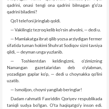
qadrini, onasi tengi ona qadrini bilmagan g'o'za
qadrini biladimi?
Qo'l telefoni jiringlab qoldi.
— Vakilingiz tezroq kelib ko'rsin ahvolni, — dedi u.
— Mamlakatga ibrat qilib yozsa arziydigan fermer
sifatida tuman hokimi Shuhrat Sodiqov sizni tavsiya
qildi, — deyman unga yuzlanib.
— Toshkentdan keldingizmi, o'zimizning
Namangan gazetalaridan deb o'ylabman,
yozadigan gaplar ko'p, — dedi u choynakka qo'lini
uzatib.
— Ismoiljon, choyni yangilab beringlar!
Dadam rahmatli Faxriddin Qoriyev respublikada
taniqli sudya bo'lgan. O'ta haqiqatgo'y inson edi.