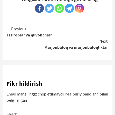
Continue
Previous
Iztiroblar va quvonchlar
Reading
Next
Marjonbuloq va marjonbuloqliklar
Fikr bildirish
Email manzilingiz chop etilmaydi.
Majburiy bandlar
*
bilan
belgilangan
Sharh