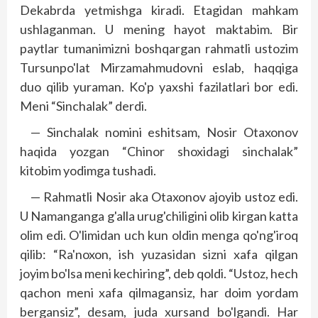
Dekabrda yetmishga kiradi. Etagidan mahkam
ushlaganman. U mening hayot maktabim. Bir
paytlar tumanimizni boshqargan rahmatli ustozim
Tursunpo'lat Mirzamahmudovni eslab, haqqiga
duo qilib yuraman. Ko'p yaxshi fazilatlari bor edi.
Meni “Sinchalak” derdi.
— Sinchalak nomini eshitsam, Nosir Otaxonov
haqida yozgan “Chinor shoxidagi sinchalak”
kitobim yodimga tushadi.
— Rahmatli Nosir aka Otaxonov ajoyib ustoz edi.
U Namanganga g'alla urug'chiligini olib kirgan katta
olim edi. O'limidan uch kun oldin menga qo'ng'iroq
qilib: “Ra'noxon, ish yuzasidan sizni xafa qilgan
joyim bo'lsa meni kechiring”, deb qoldi. “Ustoz, hech
qachon meni xafa qilmagansiz, har doim yordam
bergansiz”, desam, juda xursand bo'lgandi. Har