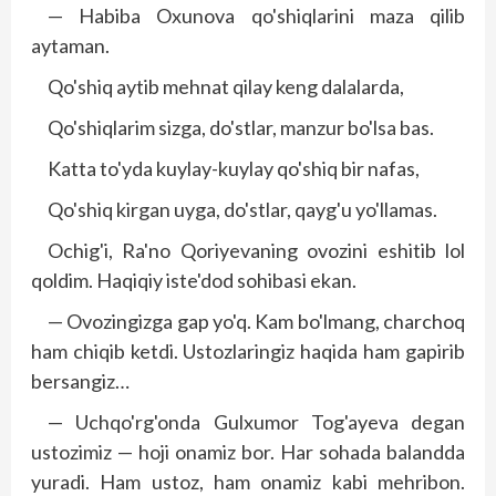
— Habiba Oxunova qo'shiqlarini maza qilib
aytaman.
Qo'shiq aytib mehnat qilay keng dalalarda,
Qo'shiqlarim sizga, do'stlar, manzur bo'lsa bas.
Katta to'yda kuylay-kuylay qo'shiq bir nafas,
Qo'shiq kirgan uyga, do'stlar, qayg'u yo'llamas.
Ochig'i, Ra'no Qoriyevaning ovozini eshitib lol
qoldim. Haqiqiy iste'dod sohibasi ekan.
— Ovozingizga gap yo'q. Kam bo'lmang, charchoq
ham chiqib ketdi. Ustozlaringiz haqida ham gapirib
bersangiz…
— Uchqo'rg'onda Gulxumor Tog'ayeva degan
ustozimiz — hoji onamiz bor. Har sohada balandda
yuradi. Ham ustoz, ham onamiz kabi mehribon.