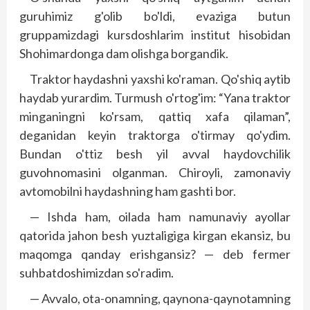
guruhimiz g'olib bo'ldi, evaziga butun
gruppamizdagi kursdoshlarim institut hisobidan
Shohimardonga dam olishga borgandik.
Traktor haydashni yaxshi ko'raman. Qo'shiq aytib
haydab yurardim. Turmush o'rtog'im: “Yana traktor
minganingni ko'rsam, qattiq xafa qilaman”,
deganidan keyin traktorga o'tirmay qo'ydim.
Bundan o'ttiz besh yil avval haydovchilik
guvohnomasini olganman. Chiroyli, zamonaviy
avtomobilni haydashning ham gashti bor.
— Ishda ham, oilada ham namunaviy ayollar
qatorida jahon besh yuztaligiga kirgan ekansiz, bu
maqomga qanday erishgansiz? — deb fermer
suhbatdoshimizdan so'radim.
— Avvalo, ota-onamning, qaynona-qaynotamning