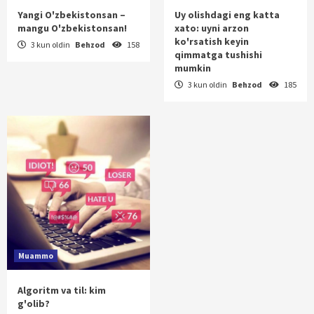
Yangi O'zbekistonsan –
Uy olishdagi eng katta
mangu O'zbekistonsan!
xato: uyni arzon
ko'rsatish keyin
3 kun oldin
Behzod
158
qimmatga tushishi
mumkin
3 kun oldin
Behzod
185
Muammo
Algoritm va til: kim
g'olib?