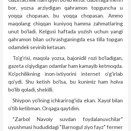
bor, yozsa arziydigan qahramon topguncha u
yoqqa chopasan, bu yoqqa chopasan. Ammo
maqolang chiqqan kuniyoq hamma zahmatlaring
unut bo'ladi. Kelgusi haftada yozish uchun yangi
qahramon bilan uchrashganingda esa tilla topgan
odamdek sevinib ketasan.
To'g'risi, maqola yozsa, bajonidil rozi bo'ladigan,
gazeta o'qiydigan odamlar ham kamayib ketmoqda.
Ko'pchilikning inon-ixtiyorini internet o'g'irlab
qo'ydi. Shu ketish bo'lsa, bu kunimiz ham holva
bo'lib qoladi, shekilli.
Shiypon yo'lning ichkarirog'ida ekan. Xayol bilan
o'tib ketibman. Orqaga qaytdim.
“Zarbol Navoiy suvdan foydalanuvchilar”
uyushmasi hududidagi “Barnogul ziyo fayz” fermer