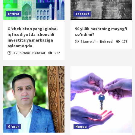
E'tirof
Taassuf
O'zbekiston yangi global
90 yillik nashrning mayog'i
iqtisodiyotda ishonchli
so'ndimi?
investitsiya markaziga
3 kun oldin
Behzod
173
aylanmoqda
3 kun oldin
Behzod
222
G'urur
Huquq