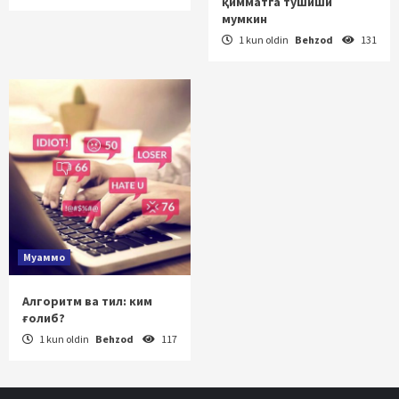
қимматга тушиши
мумкин
1 kun oldin
Behzod
131
Муаммо
Алгоритм ва тил: ким
ғолиб?
1 kun oldin
Behzod
117