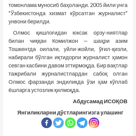
томонлама муносиб баҳоланди. 2005 йили унга
“Ўзбекистонда хизмат кўрсатган журналист”
унвони берилди.
Олмос қишлоғидан юксак орзу-ниятлар
билан чиққан Комилжон — шаҳри азим
Тошкентда оилали, уйли-жойли, ўғил-қизли,
набирали бўлган иқтидорли журналист ҳамон
севган касбини давом эттирмоқда. Бир вақтлар
тажрибали журналистлардан сабоқ олган
Олмос фарзанди эндиликда ўзи ҳам кўплаб
ёшларга устозлик қилмоқда.
Абдусамад ИСОҚОВ
Янгиликларни дўстларингизга улашинг