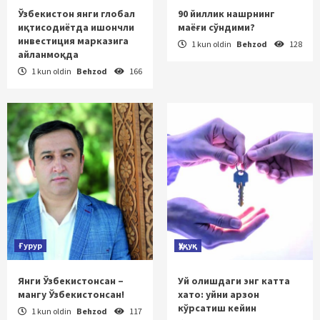
Ўзбекистон янги глобал
90 йиллик нашрнинг
иқтисодиётда ишончли
маёғи сўндими?
инвестиция марказига
1 kun oldin
Behzod
128
айланмоқда
1 kun oldin
Behzod
166
Ғурур
Ҳуқуқ
Янги Ўзбекистонсан –
Уй олишдаги энг катта
мангу Ўзбекистонсан!
хато: уйни арзон
кўрсатиш кейин
1 kun oldin
Behzod
117