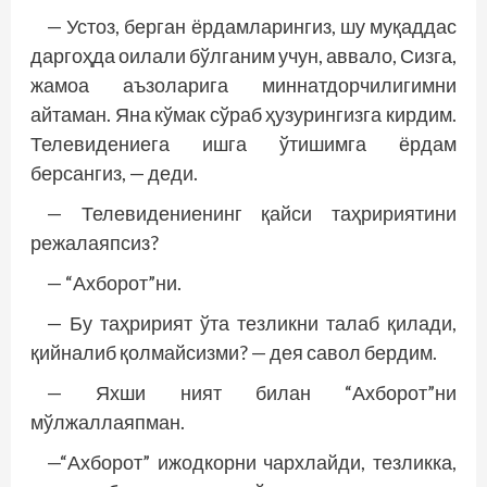
— Устоз, берган ёрдамларингиз, шу муқаддас
даргоҳда оилали бўлганим учун, аввало, Сизга,
жамоа аъзоларига миннатдорчилигимни
айтаман. Яна кўмак сўраб ҳузурингизга кирдим.
Телевидениега ишга ўтишимга ёрдам
берсангиз, — деди.
— Телевидениенинг қайси таҳририятини
режалаяпсиз?
— “Ахборот”ни.
— Бу таҳририят ўта тезликни талаб қилади,
қийналиб қолмайсизми? — дея савол бердим.
— Яхши ният билан “Ахборот”ни
мўлжаллаяпман.
—“Ахборот” ижодкорни чархлайди, тезликка,