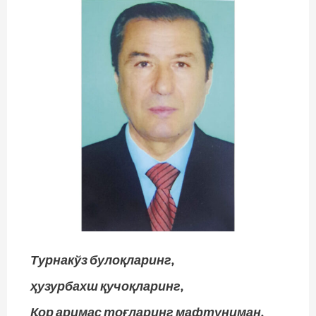
Турнакўз булоқларинг,
ҳузурбахш қучоқларинг,
Қор аримас тоғларинг мафтуниман,