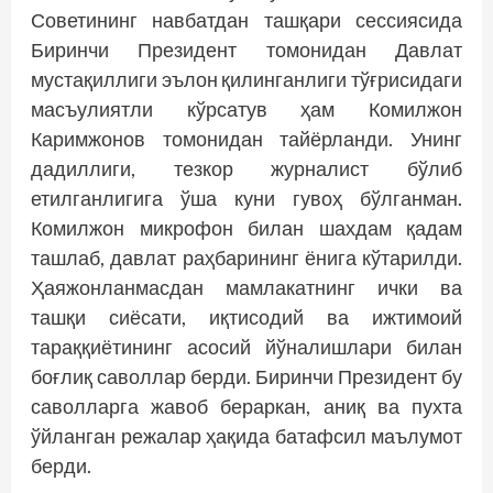
Советининг навбатдан ташқари сессиясида
Биринчи Президент томонидан Давлат
мустақиллиги эълон қилинганлиги тўғрисидаги
масъулиятли кўрсатув ҳам Комилжон
Каримжонов томонидан тайёрланди. Унинг
дадиллиги, тезкор журналист бўлиб
етилганлигига ўша куни гувоҳ бўлганман.
Комилжон микрофон билан шахдам қадам
ташлаб, давлат раҳбарининг ёнига кўтарилди.
Ҳаяжонланмасдан мамлакатнинг ички ва
ташқи сиёсати, иқтисодий ва ижтимоий
тараққиётининг асосий йўналишлари билан
боғлиқ саволлар берди. Биринчи Президент бу
саволларга жавоб бераркан, аниқ ва пухта
ўйланган режалар ҳақида батафсил маълумот
берди.