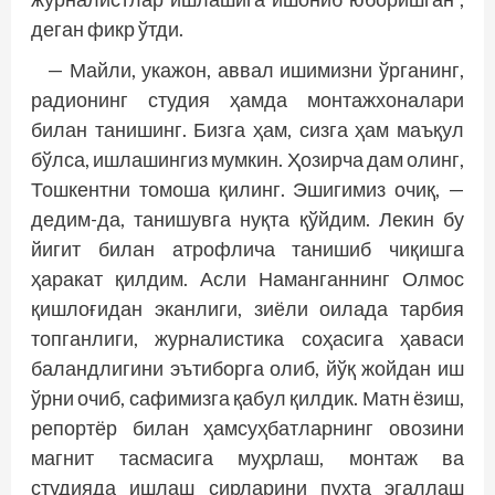
деган фикр ўтди.
— Майли, укажон, аввал ишимизни ўрганинг,
радионинг студия ҳамда монтажхоналари
билан танишинг. Бизга ҳам, сизга ҳам маъқул
бўлса, ишлашингиз мумкин. Ҳозирча дам олинг,
Тошкентни томоша қилинг. Эшигимиз очиқ, —
дедим-да, танишувга нуқта қўйдим. Лекин бу
йигит билан атрофлича танишиб чиқишга
ҳаракат қилдим. Асли Наманганнинг Олмос
қишлоғидан эканлиги, зиёли оилада тарбия
топганлиги, журналистика соҳасига ҳаваси
баландлигини эътиборга олиб, йўқ жойдан иш
ўрни очиб, сафимизга қабул қилдик. Матн ёзиш,
репортёр билан ҳамсуҳбатларнинг овозини
магнит тасмасига муҳрлаш, монтаж ва
студияда ишлаш сирларини пухта эгаллаш