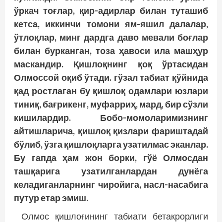
ўркач тоғлар, қир-адирлар билан туташиб
кетса, иккинчи томони ям-яшил далалар,
ўтлоқлар, минг дардга даво мевали боғлар
билан бурканган, тоза ҳавоси ила машҳур
маскандир. Қишлоқнинг қоқ ўртасидан
Олмоссой оқиб ўтади. гўзал табиат қўйнида
қад ростлаган бу қишлоқ одамлари юзлари
тиниқ, бағрикенг, муфарриҳ, мард, бир сўзли
кишилардир. Бобо-момоларимизнинг
айтишларича, қишлоқ қизлари фариштадай
бўлиб, ўзга қишлоқларга узатилмас эканлар.
Бу гапда ҳам жон борки, гўё Олмосдан
ташқарига узатилганлардан дунёга
келадиганларнинг чиройига, насл-насабига
путур етар эмиш.
Олмос қишлоғининг табиати бетакрорлиги