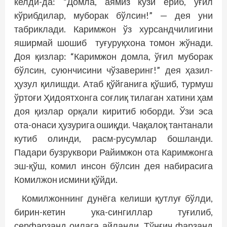
келди-да: “Домла, аямиз кўзи ёриб, ўғил
кўрибдилар, муборак бўлсин!” — дея уни
табриклади. Каримжон ўз хурсандчилигини
яширмай шошиб туғуруқхона томон жўнади.
Доя қизлар: “Каримжон домла, ўғил муборак
бўлсин, суюнчисини чўзаверинг!” дея ҳазил-
ҳузул қилишди. Атаб қўйганига қўшиб, турмуш
ўртоғи Ҳидоятхонга соғлиқ тилаган хатини ҳам
доя қизлар орқали киритиб юборди. Ўзи эса
ота-онаси ҳузурига ошиқди. Чақалоқ тантанали
кутиб олинди, расм-русумлар бошланди.
Падари бузруквори Райимжон ота Каримжонга
эш-қўш, комил инсон бўлсин дея набирасига
Комилжон исмини қўйди.
Комилжоннинг дунёга келиши қутлуғ бўлди,
бирин-кетин ука-сингиллар туғилиб,
серфарзанд оилага айланди. Тўнғич фарзанд