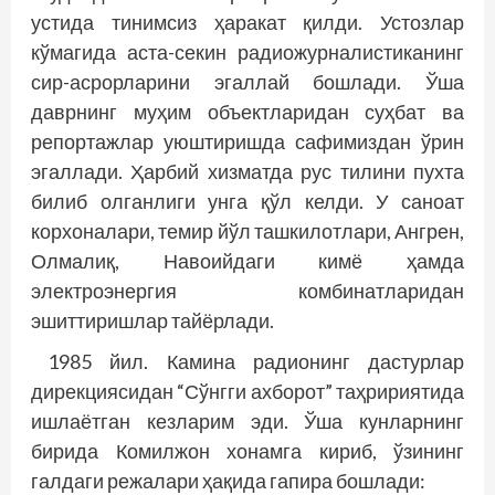
устида тинимсиз ҳаракат қилди. Устозлар
кўмагида аста-секин радиожурналистиканинг
сир-асрорларини эгаллай бошлади. Ўша
даврнинг муҳим объектларидан суҳбат ва
репортажлар уюштиришда сафимиздан ўрин
эгаллади. Ҳарбий хизматда рус тилини пухта
билиб олганлиги унга қўл келди. У саноат
корхоналари, темир йўл ташкилотлари, Ангрен,
Олмалиқ, Навоийдаги кимё ҳамда
электроэнергия комбинатларидан
эшиттиришлар тайёрлади.
1985 йил. Камина радионинг дастурлар
дирекциясидан “Сўнгги ахборот” таҳририятида
ишлаётган кезларим эди. Ўша кунларнинг
бирида Комилжон хонамга кириб, ўзининг
галдаги режалари ҳақида гапира бошлади: