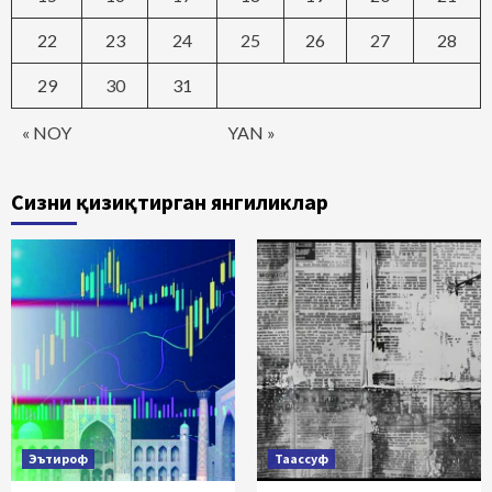
22
23
24
25
26
27
28
29
30
31
« NOY
YAN »
Сизни қизиқтирган янгиликлар
Эътироф
Таассуф