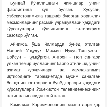
Бундай йўналишдаги чиқишлар унинг
фаолиятида кўп бўлган. Хусусан,
Ўзбекистонимизга ташриф буюрган хорижлик
меҳмонларнинг расмий учрашувлари ҳақидаги
кўрсатувлари кўпчиликнинг эътирофига
сазовор бўлган.
Айниқса, ўша йилларда бунёд этилган
Навоий – Учқудуқ – Мискин – Нукус, Тошғузор –
Бойсун – Қумқўрғон, Ангрен – Поп сингари
улкан темир йўлларнинг барпо этилиши, унинг
азамат қурувчилари ва мамлакатимиз
иқтисодиёти тараққиётида муҳим саналган
бошқа иншоотларнинг бунёдкорлари ҳақидаги
кўрсатувлари Ўзбекистон телевидениесининг
олтин хазинасидан жой олган.
Комилжон Каримжоновнинг меҳнатлари ҳар