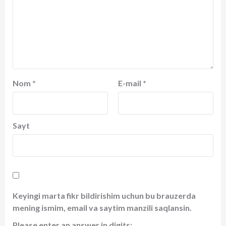
Nom
*
E-mail
*
Sayt
Keyingi marta fikr bildirishim uchun bu brauzerda
mening ismim, email va saytim manzili saqlansin.
Please enter an answer in digits: