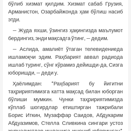
бўлиб хизмат қилдим. Хизмат сабаб Грузия,
Арманистон, Озарбайжонда ҳам бўлиш насиб
этди.
— Жуда яхши, ўзингиз ҳақингизда маълумот
бердингиз, энди мақсадга ўтинг, — дедим.
— Аслида, амалиёт ўтаган телевидениеда
ишламоқчи эдим. Раҳбарият аввал радиода
ишлаб туринг, сўнг кўрамиз дейишди-да, Сизга
юборишди, — деди у.
Ҳаёлимдан: “Раҳбарият бу йигитни
таҳририятимизга катта мақсад билан юборган
бўлиши мумкин. Чунки таҳририятимизда
кўплаб шогирдлар етиштирган тажрибали
Борис Иткин, Музаффар Саидов, Абдукарим
Абдуазимов, Стелла Сливкина сингари устоз
журналистлар ишлашига ишониб юборишган”,