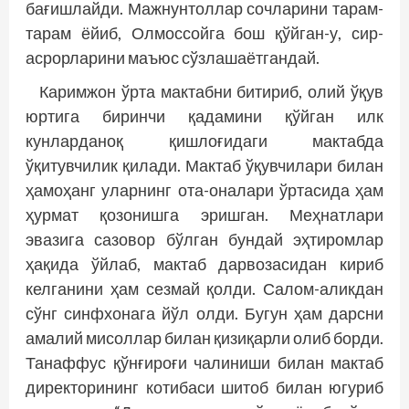
бағишлайди. Мажнунтоллар сочларини тарам-
тарам ёйиб, Олмоссойга бош қўйган-у, сир-
асрорларини маъюс сўзлашаётгандай.
Каримжон ўрта мактабни битириб, олий ўқув
юртига биринчи қадамини қўйган илк
кунларданоқ қишлоғидаги мактабда
ўқитувчилик қилади. Мактаб ўқувчилари билан
ҳамоҳанг уларнинг ота-оналари ўртасида ҳам
ҳурмат қозонишга эришган. Меҳнатлари
эвазига сазовор бўлган бундай эҳтиромлар
ҳақида ўйлаб, мактаб дарвозасидан кириб
келганини ҳам сезмай қолди. Салом-аликдан
сўнг синфхонага йўл олди. Бугун ҳам дарсни
амалий мисоллар билан қизиқарли олиб борди.
Танаффус қўнғироғи чалиниши билан мактаб
директорининг котибаси шитоб билан югуриб