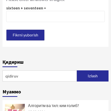
sixteen + seventeen =
Қидириш
Qidirshish:
Муаммо
Алгоритм ва тил: ким ғолиб?