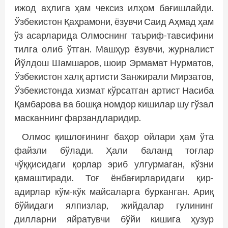
ижод аҳлига ҳам чексиз илҳом бағишлайди.
Ўзбекистон Қаҳрамони, ёзувчи Саид Аҳмад ҳам
ўз асарларида Олмоснинг таъриф-тавсифини
тилга олиб ўтган. Машҳур ёзувчи, журналист
Йўлдош Шамшаров, шоир Эрмамат Нурматов,
Ўзбекистон халқ артисти Занжирали Мирзатов,
Ўзбекистонда хизмат кўрсатган артист Насиба
Қамбарова ва бошқа номдор кишилар шу гўзал
масканнинг фарзандларидир.
Олмос қишлоғининг баҳор ойлари ҳам ўта
файзли бўлади. Ҳали баланд тоғлар
чўққисидаги қорлар эриб улгурмаган, кўзни
қамаштиради. Тоғ ёнбағирларидаги қир-
адирлар кўм-кўк майсаларга бурканган. Ариқ
бўйидаги ялпизлар, жийдалар гулининг
дилларни яйратувчи бўйи кишига ҳузур