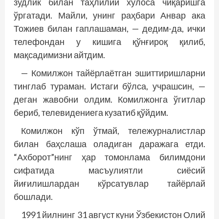
зудлик билан таҳлилий хулоса чиқаришга
ўргатади. Майли, унинг раҳбари Анвар ака
Тожиев билан гаплашаман, — дедим-да, ички
телефондан у кишига қўнғироқ қилиб,
мақсадимизни айтдим.
— Комилжон тайёрлаётган эшиттиришларни
тинглаб тураман. Истаги бўлса, учрашсин, —
деган жавобни олдим. Комилжонга ўгитлар
бериб, телевидениега кузатиб қўйдим.
Комилжон кўп ўтмай, тележурналистлар
билан баҳслаша оладиган даражага етди.
“Ахборот”нинг ҳар томонлама билимдони
сифатида масъулиятли сиёсий
йиғилишлардан кўрсатувлар тайёрлай
бошлади.
1991 йилнинг 31 август куни Ўзбекистон Олий