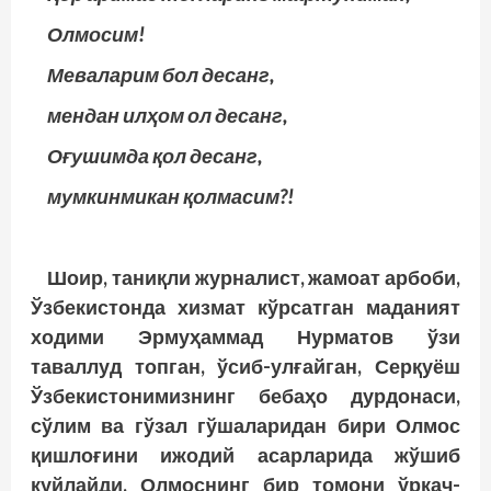
Олмосим!
Меваларим бол десанг,
мендан илҳом ол десанг,
Оғушимда қол десанг,
мумкинмикан қолмасим?!
Шоир, таниқли журналист, жамоат арбоби,
Ўзбекистонда хизмат кўрсатган маданият
ходими Эрмуҳаммад Нурматов ўзи
таваллуд топган, ўсиб-улғайган, Серқуёш
Ўзбекистонимизнинг бебаҳо дурдонаси,
сўлим ва гўзал гўшаларидан бири Олмос
қишлоғини ижодий асарларида жўшиб
куйлайди. Олмоснинг бир томони ўркач-