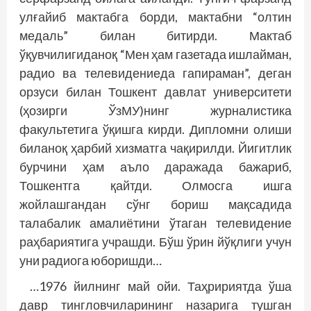
улғайиб мактабга борди, мактабни “олтин
медаль” билан битирди. Мактаб
ўқувчилигиданоқ “Мен ҳам газетада ишлайман,
радио ва телевидениеда гапираман”, деган
орзуси билан Тошкент давлат университети
(ҳозирги ЎзМУ)нинг журналистика
факультетига ўқишга кирди. Дипломни олиши
биланоқ ҳарбий хизматга чақирилди. Йигитлик
бурчини ҳам аъло даражада бажариб,
Тошкентга қайтди. Олмосга ишга
жойлашгандан сўнг бориш мақсадида
талабалик амалиётини ўтаган телевидение
раҳбариятига учрашди. Бўш ўрин йўқлиги учун
уни радиога юборишди…
…1976 йилнинг май ойи. Таҳририятда ўша
давр тингловчиларининг назарига тушган