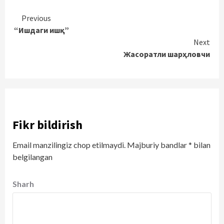
Continue
Previous
“Ишдаги ишқ”
Reading
Next
Жасоратли шарҳловчи
Fikr bildirish
Email manzilingiz chop etilmaydi.
Majburiy bandlar
*
bilan
belgilangan
Sharh