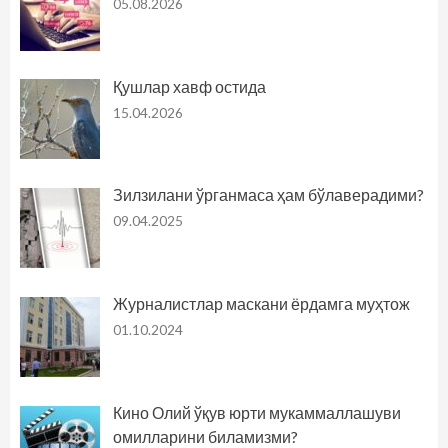
05.08.2026
Қушлар хавф остида
15.04.2026
Зилзилани ўрганмаса ҳам бўлаверадими?
09.04.2025
Журналистлар маскани ёрдамга муҳтож
01.10.2024
Кино Олий ўқув юрти мукаммаллашуви
омилларини биламизми?