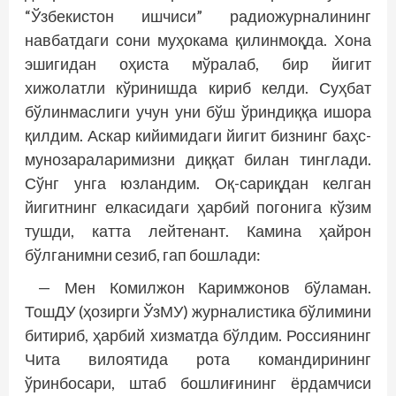
“Ўзбекистон ишчиси” радиожурналининг
навбатдаги сони муҳокама қилинмоқда. Хона
эшигидан оҳиста мўралаб, бир йигит
хижолатли кўринишда кириб келди. Суҳбат
бўлинмаслиги учун уни бўш ўриндиққа ишора
қилдим. Аскар кийимидаги йигит бизнинг баҳс-
мунозараларимизни диққат билан тинглади.
Сўнг унга юзландим. Оқ-сариқдан келган
йигитнинг елкасидаги ҳарбий погонига кўзим
тушди, катта лейтенант. Камина ҳайрон
бўлганимни сезиб, гап бошлади:
— Мен Комилжон Каримжонов бўламан.
ТошДУ (ҳозирги ЎзМУ) журналистика бўлимини
битириб, ҳарбий хизматда бўлдим. Россиянинг
Чита вилоятида рота командирининг
ўринбосари, штаб бошлиғининг ёрдамчиси