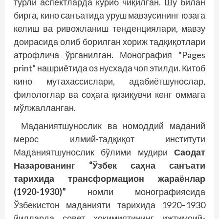
турли аспектларда кўриб чиқилган. Шу билан
бирга, кино санъатида уруш мавзусининг юзага
келиш ва ривожланиш тенденциялари, мавзу
доирасида олиб борилган хориж тадқиқотлари
атрофлича ўрганилган. Монография “Pages
print” нашриётида оз нусхада чоп этилди. Китоб
кино мутахассислари, адабиётшунослар,
филологлар ва соҳага қизиқувчи кенг оммага
мўлжалланган.
Маданиятшунослик ва номоддий маданий
мерос илмий-тадқиқот институти
Маданиятшунослик бўлими мудири
Саодат
Назарованинг “Ўзбек саҳна санъати
тарихида трансформацион жараёнлар
(1920-1930)”
номли монографиясида
Ўзбекистон маданияти тарихида 1920–1930
йилларда совет ҳокимиятининг ижтимоий-