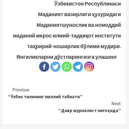
Ўзбекистон Республикаси
Маданият вазирлиги ҳузуридаги
Маданиятшунослик ва номоддий
маданий мерос илмий-тадқиқот институти
таҳририй-ноширлик бўлими мудири.
Янгиликларни дўстларингизга улашинг
Continue
Previous
“Ўзбек тилининг миллий табиати”
Reading
Next
“Давр журналист нигоҳида”