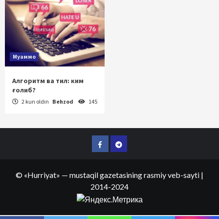
Муаммо
Алгоритм ва тил: ким
ғолиб?
2 kun oldin
Behzod
145
Facebook
Telegram
©
«Hurriyat»
— mustaqil gazetasining rasmiy veb-sayti
|
2014-2024