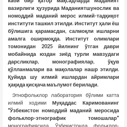
каби бир қатор мақсадларда Маданият
вазирлиги ҳузурида Маданиятшунослик ва
номоддий маданий мерос илмий-тадқиқот
институти ташкил этилди. Институт ҳали ёш
бўлишига қарамасдан, салмоқли ишларни
амалга оширмоқда. Институт олимлари
томонидан 2025 йилнинг ўтган даври
мобайнида юздан зиёд турли мавзудаги
дарсликлар, монографиялар, ўқув
қўлланмалари ва мақолалар нашр этилди.
Қуйида шу илмий ишлардан айримлари
ҳақида қисқача маълумот берилади.
Этнофольклор лаборатория бўлими катта
илмий ходими
Муқаддас Каримованинг
“Ўзбекистон номоддий маданий меросида
фольклор-этнографик томошалар”
монографиясида Ўзбекистонда фольклор-