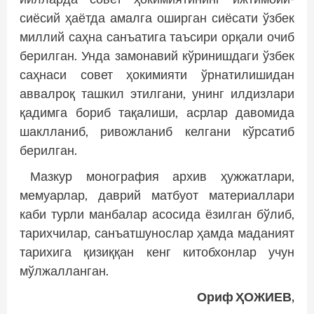
сиёсий ҳаётда амалга оширган сиёсати ўзбек
миллий саҳна санъатига таъсири орқали очиб
берилган. Унда замонавий кўринишдаги ўзбек
саҳнаси совет ҳокимияти ўрнатилишидан
аввалроқ ташкил этилгани, унинг илдизлари
қадимга бориб тақалиши, асрлар давомида
шаклланиб, ривожланиб келгани кўрсатиб
берилган.
Мазкур монография архив ҳужжатлари,
мемуарлар, даврий матбуот материаллари
каби турли манбалар асосида ёзилган бўлиб,
тарихчилар, санъатшунослар ҳамда маданият
тарихига қизиққан кенг китобхонлар учун
мўлжалланган.
Ориф ҲОЖИЕВ,