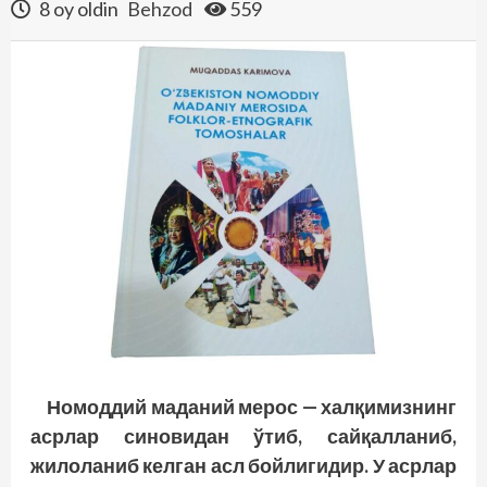
8 oy oldin
Behzod
559
Номоддий маданий мерос — халқимизнинг
асрлар синовидан ўтиб, сайқалланиб,
жилоланиб келган асл бойлигидир. У асрлар