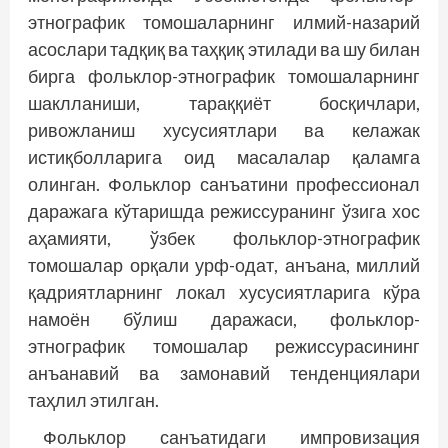
этнографик томошаларнинг илмий-назарий
асослари тадқиқ ва таҳқиқ этилади ва шу билан
бирга фольклор-этнографик томошаларнинг
шаклланиши, тараққиёт босқичлари,
ривожланиш хусусиятлари ва келажак
истиқболларига оид масалалар қаламга
олинган. Фольклор санъатини профессионал
даражага кўтаришда режиссуранинг ўзига хос
аҳамияти, ўзбек фольклор-этнографик
томошалар орқали урф-одат, анъана, миллий
қадриятларнинг локал хусусиятларига кўра
намоён бўлиш даражаси, фольклор-
этнографик томошалар режиссурасининг
анъанавий ва замонавий тенденциялари
таҳлил этилган.
Фольклор санъатидаги импровизация