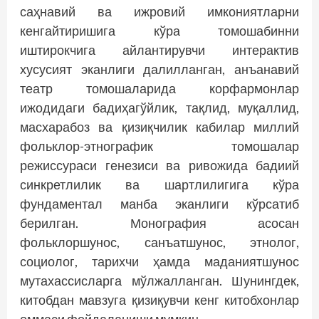
саҳнавий ва ижровий имкониятларни
кенгайтиришига кўра томошабинни
иштирокчига айлантирувчи интерактив
хусусият эканлиги далилланган, анъанавий
театр томошаларида корфармонлар
ижодидаги бадиҳагўйлик, тақлид, муқаллид,
масхарабоз ва қизиқчилик кабилар миллий
фольклор-этнографик томошалар
режиссураси генезиси ва ривожида бадиий
синкретлилик ва шартлилигига кўра
фундаментал манба эканлиги кўрсатиб
берилган. Монография асосан
фольклоршунос, санъатшунос, этнолог,
социолог, тарихчи ҳамда маданиятшунос
мутахассисларга мўлжалланган. Шунингдек,
китобдан мавзуга қизиқувчи кенг китобхонлар