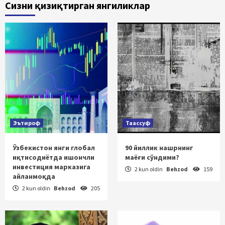
Сизни қизиқтирган янгиликлар
Эътироф
Таассуф
Ўзбекистон янги глобал
90 йиллик нашрнинг
иқтисодиётда ишончли
маёғи сўндими?
инвестиция марказига
2 kun oldin
Behzod
159
айланмоқда
2 kun oldin
Behzod
205