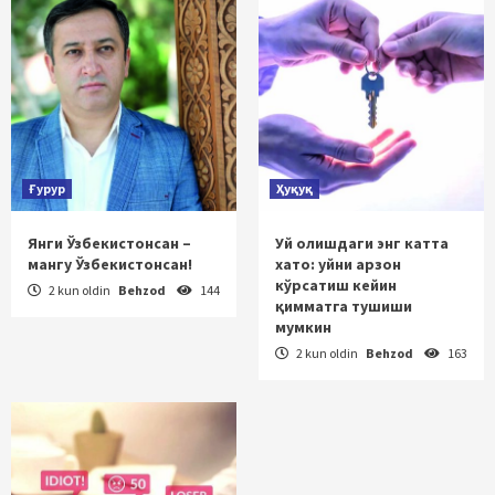
Ғурур
Ҳуқуқ
Янги Ўзбекистонсан –
Уй олишдаги энг катта
мангу Ўзбекистонсан!
хато: уйни арзон
кўрсатиш кейин
2 kun oldin
Behzod
144
қимматга тушиши
мумкин
2 kun oldin
Behzod
163