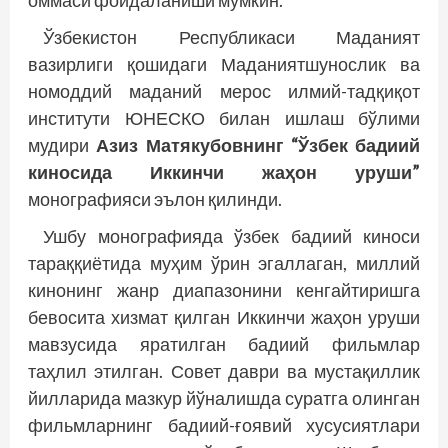
оммаси фойдаланиши мумкин.
Ўзбекистон Республикаси Маданият
вазирлиги қошидаги Маданиятшунослик ва
номоддий маданий мерос илмий-тадқиқот
институти ЮНЕСКО билан ишлаш бўлими
мудири
Азиз Матякубовнинг “Ўзбек бадиий
киносида Иккинчи жаҳон уруши”
монографияси эълон қилинди.
Ушбу монографияда ўзбек бадиий киноси
тараққиётида муҳим ўрин эгаллаган, миллий
кинонинг жанр диапазонини кенгайтиришга
бевосита хизмат қилган Иккинчи жаҳон уруши
мавзусида яратилган бадиий фильмлар
таҳлил этилган. Совет даври ва мустақиллик
йилларида мазкур йўналишда суратга олинган
фильмларнинг бадиий-ғоявий хусусиятлари