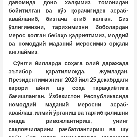
давомида доно халқимиз томонидан
бойитилган ва кўз қорачиғидек асраб-
авайланиб, бизгача етиб келган. Биз
ўзлигимизни, тарихимизни боболардан
мерос қолган бебаҳо қадриятимиз, моддий
ва номоддий маданий меросимиз орқали
англаймиз.
Сўнгги йилларда соҳага олий даражада
эътибор қаратилмоқда. Жумладан,
Президентимизнинг 2023 йил 25 декабрдаги
қарори айни шу соҳа тараққиётига
бағишланган. Ўзбекистон Республикасида
номоддий маданий меросни асраб-
авайлаш, илмий ўрганиш ва тарғиб қилишни
янада ривожлантириш, унинг
сақловчиларини рағбатлантириш ва шу