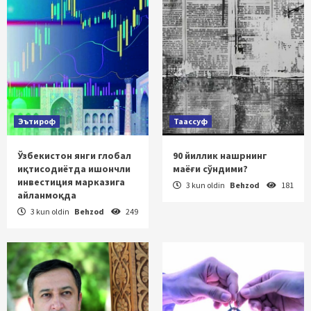
Эътироф
Таассуф
Ўзбекистон янги глобал
90 йиллик нашрнинг
иқтисодиётда ишончли
маёғи сўндими?
инвестиция марказига
3 kun oldin
Behzod
181
айланмоқда
3 kun oldin
Behzod
249