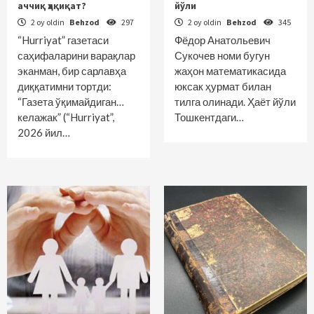
аччиқ ҳақиқат?
йўли
2 oy oldin
Behzod
297
2 oy oldin
Behzod
345
“Hurriyat” газетаси
Фёдор Анатольевич
саҳифаларини варақлар
Сукочев номи бугун
эканман, бир сарлавҳа
жаҳон математикасида
диққатимни тортди:
юксак ҳурмат билан
“Газета ўқимайдиган…
тилга олинади. Ҳаёт йўли
келажак” (“Hurriyat”,
Тошкентдаги…
2026 йил…