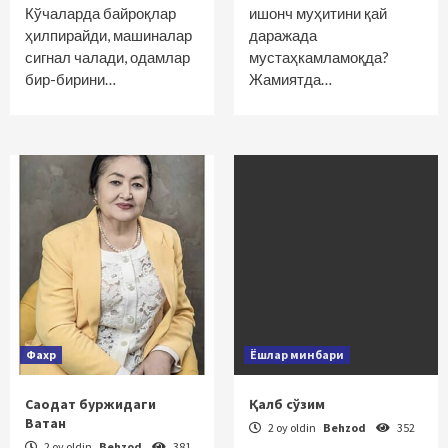
Кўчаларда байроқлар
ишонч муҳитини қай
ҳилпирайди, машиналар
даражада
сигнал чалади, одамлар
мустаҳкамламоқда?
бир-бирини…
Жамиятда…
Фахр
Ёшлар минбари
Саодат буржидаги
Қалб сўзим
Ватан
2 oy oldin
Behzod
352
2 oy oldin
Behzod
381