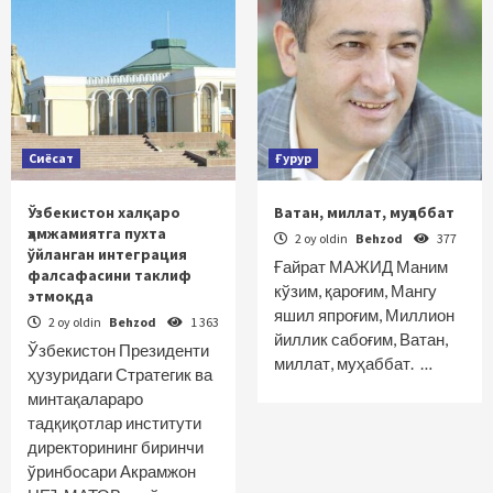
Сиёсат
Ғурур
Ўзбекистон халқаро
Ватан, миллат, муҳаббат
ҳамжамиятга пухта
2 oy oldin
Behzod
377
ўйланган интеграция
Ғайрат МАЖИД Маним
фалсафасини таклиф
кўзим, қароғим, Мангу
этмоқда
яшил япроғим, Миллион
2 oy oldin
Behzod
1 363
йиллик сабоғим, Ватан,
Ўзбекистон Президенти
миллат, муҳаббат. …
ҳузуридаги Стратегик ва
минтақалараро
тадқиқотлар институти
директорининг биринчи
ўринбосари Акрамжон