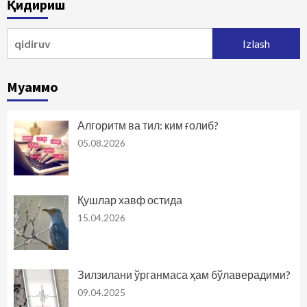
Қидириш
harakatlanish
Qidirshish:
Муаммо
Алгоритм ва тил: ким ғолиб?
05.08.2026
Қушлар хавф остида
15.04.2026
Зилзилани ўрганмаса ҳам бўлаверадими?
09.04.2025