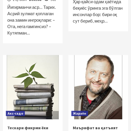
Ҳар қайси одам ҳаётида
Йигирманчи аср… Тарих.
беқиёс ўринга эга бўлган
Асрий зулмат қоплаган
инсонлар бор: бири оқ
она замин ингроқлари: –
сут бериб, меҳр…
Ота, нега ғамгинсиз? –
Кутяпман…
Акс-садо
Жараён
Тескари фикрми ёки
Маърифат ва қатъият