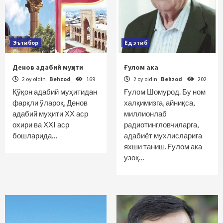
Эътибор
Ёд этиб
Денов адабий муҳити
Ғулом ака
2 oy oldin
Behzod
169
2 oy oldin
Behzod
202
Қўқон адабий муҳитидан
Ғулом Шомурод. Бу ном
фарқли ўлароқ, Денов
халқимизга, айниқса,
адабий муҳити ХХ аср
миллионлаб
охири ва ХХI аср
радиотингловчиларга,
бошларида…
адабиёт мухлисларига
яхши таниш. Ғулом ака
узоқ…