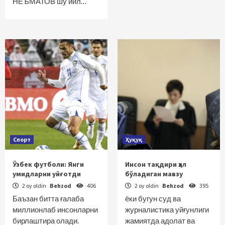
НЕЪМАТОВ шу йил…
Спорт
Ҳуқуқ
Ўзбек футболи: Янги
Инсон тақдири ҳал
умидларни уйғотди
бўладиган мавзу
2 oy oldin
Behzod
406
2 oy oldin
Behzod
395
Баъзан битта ғалаба
ёки бугун суд ва
миллионлаб инсонларни
журналистика уйғунлиги
бирлаштира олади.
жамиятда адолат ва