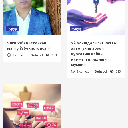
Ғурур
Ҳуқуқ
Янги Ўзбекистонсан –
Уй олишдаги энг катта
мангу Ўзбекистонсан!
хато: уйни арзон
кўрсатиш кейин
3 kun oldin
Behzod
163
қимматга тушиши
мумкин
3 kun oldin
Behzod
193