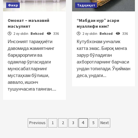
Фикр
Тадқиқот
Омонат – маънавий
“Мабдаи нур” асари
масъулият
муаллифи ким?
2 oy oldin
Behzod
336
2 oy oldin
Behzod
336
Инсоният тараққиёти
Кутубхонам унчалик
давомида жамиятнинг
катта эмас. Бироқ менга
барқарорлиги ва
зарур бўладиган
одамлар ўртасидаги
ахборотларнинг барчаси
муносабатларнинг
ундан топилади. Ўқийман
мустаҳкам бўлиши,
деса, ундаги…
аввало, ишонч
тушунчасига таянган….
Maqolalar
Previous
1
2
3
4
5
Next
bo‘yicha