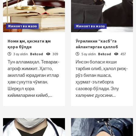
Жиноят ва жазо
Жиноят ва жазо
Номи ҳам, қисмати ҳам
Ўғриликни “касб”га
қора бўлди
айлантирган қаллоб
3 oy oldin
Behzod
309
5 oy oldin
Behzod
457
Тун алламаҳал. Теварак-
Инсон боласи яхши
атроф жимжит. Ҳатто,
тарбия олиб, ҳалол ризқ-
акиллаб юрадиган итлар
рўз билан яшаса,
ҳам сукутга чўмган.
ҳурмат-эътиборга
Шерқул қора
сазовор бўлади. Элу
кийимларини кийиб,…
халқнинг дуосини…