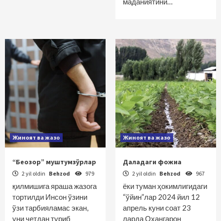
маданиятини…
Жиноят ва жазо
Жиноят ва жазо
“Беозор” муштумзўрлар
Даладаги фожиа
2 yil oldin
Behzod
979
2 yil oldin
Behzod
967
қилмишига яраша жазога
ёки туман ҳокимлигидаги
тортилди Инсон ўзини
“ўйин”лар 2024 йил 12
ўзи тарбияламас экан,
апрель куни соат 23
уни четдан туриб
ларда Оҳангарон