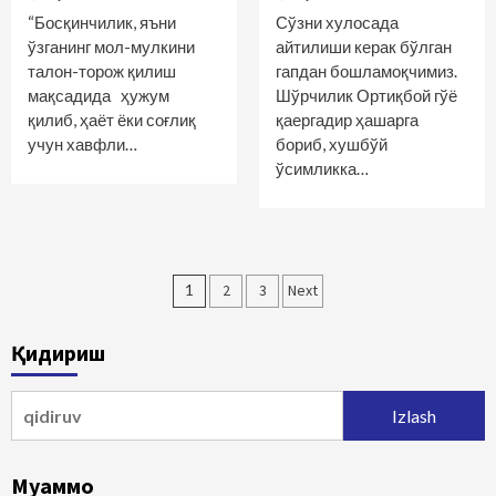
“Босқинчилик, яъни
Сўзни хулосада
ўзганинг мол-мулкини
айтилиши керак бўлган
талон-торож қилиш
гапдан бошламоқчимиз.
мақсадида ҳужум
Шўрчилик Ортиқбой гўё
қилиб, ҳаёт ёки соғлиқ
қаергадир ҳашарга
учун хавфли…
бориб, хушбўй
ўсимликка…
Maqolalar
1
2
3
Next
bo‘yicha
Қидириш
harakatlanish
Qidirshish:
Муаммо