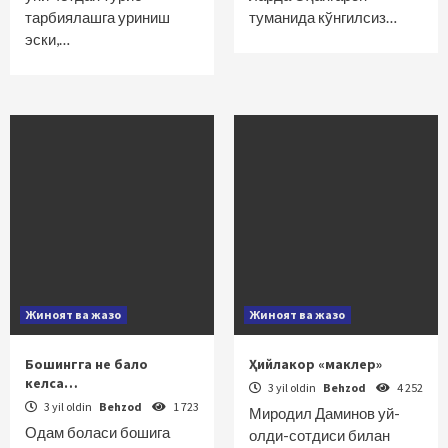
тарбиялашга уриниш
туманида кўнгилсиз…
эски,…
Жиноят ва жазо
Жиноят ва жазо
Бошингга не бало
Ҳийлакор «маклер»
келса…
3 yil oldin
Behzod
4 252
3 yil oldin
Behzod
1 723
Миродил Даминов уй-
Одам боласи бошига
олди-сотдиси билан