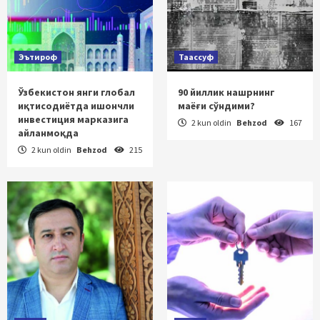
Эътироф
Таассуф
Ўзбекистон янги глобал
90 йиллик нашрнинг
иқтисодиётда ишончли
маёғи сўндими?
инвестиция марказига
2 kun oldin
Behzod
167
айланмоқда
2 kun oldin
Behzod
215