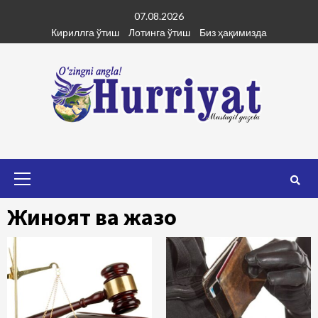
Skip
07.08.2026
to
Кириллга ўтиш
Лотинга ўтиш
Биз ҳақимизда
content
Primary
Menu
Жиноят ва жазо