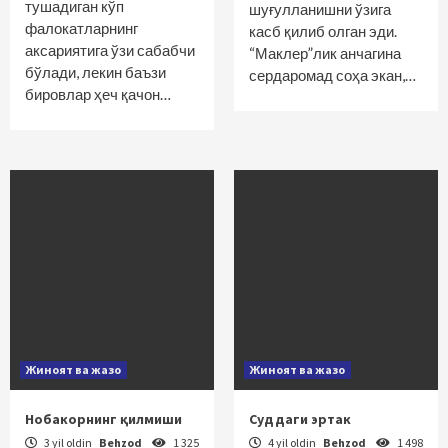
тушадиган кўп
шуғулланишни ўзига
фалокатларнинг
касб қилиб олган эди.
аксариятига ўзи сабабчи
“Маклер”лик анчагина
бўлади, лекин баъзи
сердаромад соҳа экан,…
бировлар ҳеч қачон…
Жиноят ва жазо
Жиноят ва жазо
Нобакорнинг қилмиши
Суддаги эртак
3 yil oldin
Behzod
1 325
4 yil oldin
Behzod
1 498