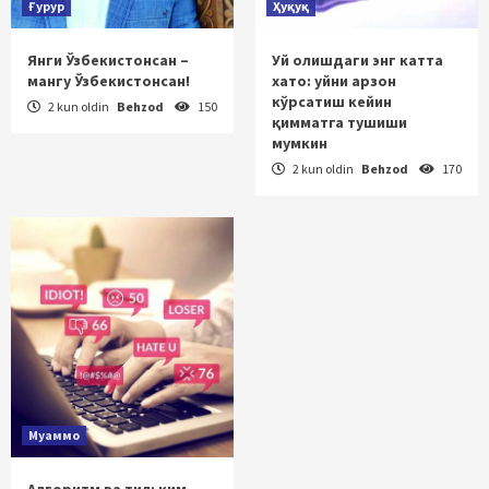
Ғурур
Ҳуқуқ
Янги Ўзбекистонсан –
Уй олишдаги энг катта
мангу Ўзбекистонсан!
хато: уйни арзон
кўрсатиш кейин
2 kun oldin
Behzod
150
қимматга тушиши
мумкин
2 kun oldin
Behzod
170
Муаммо
Алгоритм ва тил: ким