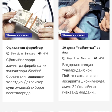
Жиноят ва жазо
Жиноят ва жазо
Оқ халатли фирибгар
10 дона “таблетка” ва
йил
5 oy oldin
Behzod
446
6 oy oldin
Behzod
450
Сўнгги йилларда
Баҳорнинг салқин
жамиятда фирибгарлик
тунларидан бири.
жиноятлари кўпайиб
Пойтахт аҳолисининг
бораётгани ташвишли
аксарияти ширин уйқуда,
ҳолатдир. Деярли ҳар
аммо 22 ёшли йигит
куни оммавий ахборот
гиёҳванд моддани…
воситаларида…