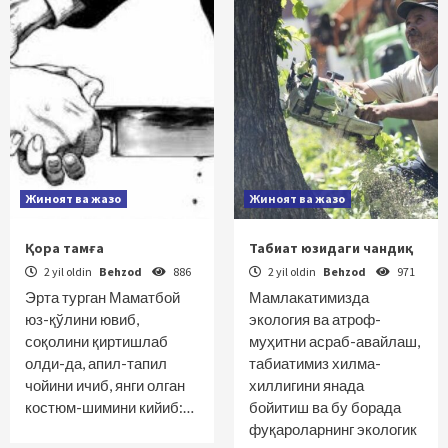
Жиноят ва жазо
Жиноят ва жазо
Қора тамға
Табиат юзидаги чандиқ
2 yil oldin
Behzod
886
2 yil oldin
Behzod
971
Эрта турган Маматбой
Мамлакатимизда
юз-қўлини ювиб,
экология ва атроф-
соқолини қиртишлаб
муҳитни асраб-авайлаш,
олди-да, апил-тапил
табиатимиз хилма-
чойини ичиб, янги олган
хиллигини янада
костюм-шимини кийиб:…
бойитиш ва бу борада
фуқароларнинг экологик