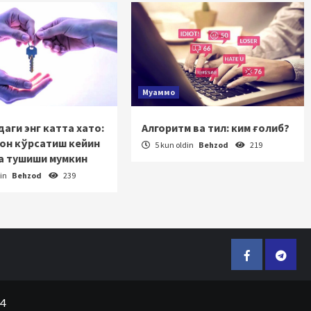
Муаммо
аги энг катта хато:
Алгоритм ва тил: ким ғолиб?
зон кўрсатиш кейин
5 kun oldin
Behzod
219
а тушиши мумкин
din
Behzod
239
Facebook
Telegr
24