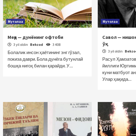
Мутолаа
Мутолаа
Меҳр — дунёнинг офтоби
Савол — нишон
ўқ
3 yil oldin
Behzod
3 408
3 yil oldin
Behz
Болалик инсон ҳаётининг энг гўзал,
покиза даври. Бола дунёга бутунлай
Расул Ҳамзатов
бошқа нигоҳ билан қарайди. У…
йиллиги Юртими
куни матбуот а
Улар ҳақида…