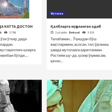
Мутолаа
ДА КАТТА ДОСТОН
Қалбларга муҳрланган адиб
od
3 798
3 yil oldin
Behzod
3 330
ўзи ўткир, диди
Талабаман… Ўқишдан бўш
лардан.
вақтларимни, асосан, тил ўрганиш
устақиллиги шоирга
ҳамда мутолаага қаратганман.
м манбаи бўлди….
Ростиям шу-да, ҳозир ўқимасам,
қачон…