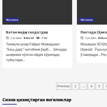
Мутолаа
Мутолаа
Ватан мадҳи саодатдир
Пахтада (Ҳико
3 yil oldin
Behzod
4 582
3 yil oldin
Behz
Таниқли шоир Ғайрат Мажиднинг
Маъмура ЗОҲ
“Беш дарс” китобини ўқиб… Шеърда
(Ҳикоя) Ўша ку
шоирнинг кўнгли ойдек кўринади,
ўтаверади… Роса
туйғулари…
Maqolalar
Previous
1
…
4
5
bo‘yicha
Сизни қизиқтирган янгиликлар
harakatlanish