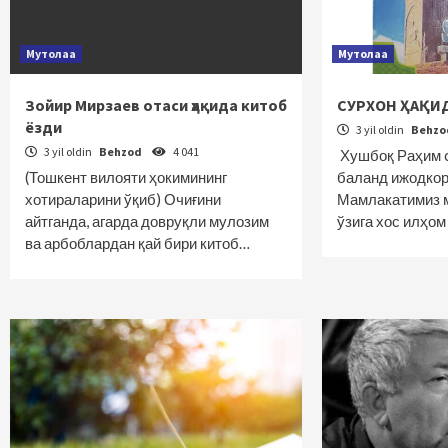
Мутолаа
Мутолаа
Зойир Мирзаев отаси ҳақида китоб
СУРХОН ҲАҚИ
ёзди
3 yil oldin
Behz
3 yil oldin
Behzod
4 041
Хушбоқ Раҳим c
(Тошкент вилояти ҳокимининг
баланд ижодкор
хотираларини ўқиб) Очиғини
Мамлакатимиз м
айтганда, агарда довруқли мулозим
ўзига хос илҳо
ва арбоблардан қай бири китоб…