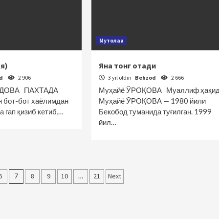
Мутолаа
я)
Яна тонг отади
od
2 906
3 yil oldin
Behzod
2 666
ИДОВА ПАХТАДА
Муҳайё ЎРОҚОВА Муаллиф ҳақид
н бот-бот хаёлимдан
Муҳайё ЎРОҚОВА — 1980 йили
 гап қизиб кетиб,…
Бекобод туманида туғилган. 1999
йил…
6
7
8
9
10
…
21
Next