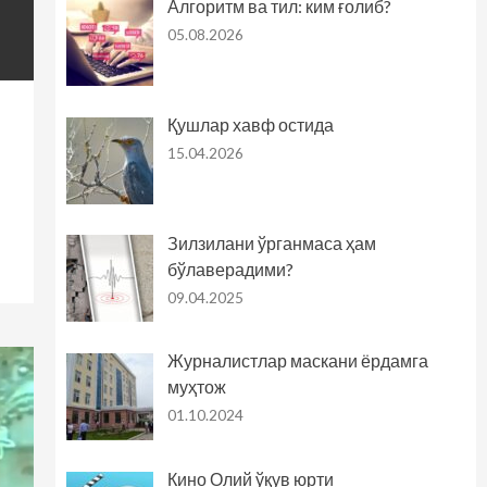
Алгоритм ва тил: ким ғолиб?
05.08.2026
Қушлар хавф остида
15.04.2026
Зилзилани ўрганмаса ҳам
бўлаверадими?
09.04.2025
Журналистлар маскани ёрдамга
муҳтож
01.10.2024
Кино Олий ўқув юрти