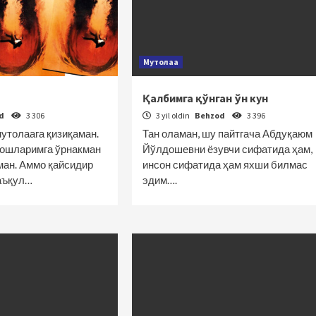
Мутолаа
Қалбимга қўнган ўн кун
od
3 306
3 yil oldin
Behzod
3 396
утолаага қизиқаман.
Тан оламан, шу пайтгача Абдуқаюм
дошларимга ўрнакман
Йўлдошевни ёзувчи сифатида ҳам,
ман. Аммо қайсидир
инсон сифатида ҳам яхши билмас
аъқул…
эдим….