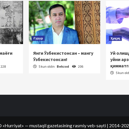
Ғурур
Ҳуқуқ
 маёғи
Янги Ўзбекистонсан – мангу
Уй олишд
Ўзбекистонсан!
уйни ар
қимматг
228
5 kun oldin
Behzod
206
5 kun ol
©
«Hurriyat»
— mustaqil gazetasining rasmiy veb-sayti
| 2014-20