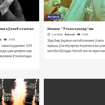
Мутолаа
ни кўзлаб отилган
Менинг “Ўткан кунлар”им
3 yil oldin
Behzod
4 363
od
3 678
Ҳар бир ўқувчи-китобхоннинг ўзига
 таваллудининг 100
яраша, ўзи ёқтирган ёзувчиси ва уни
зда ҳам деярли ҳар
китоби бўлади. Китоб инсон яратга
нжумани ўтказилади.