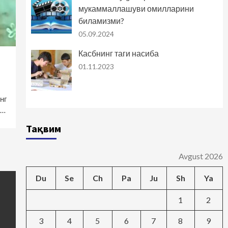
мукаммаллашуви омилларини
биламизми?
05.09.2024
Касбнинг таги насиба
01.11.2023
нг
н…
Тақвим
Avgust 2026
Du
Se
Ch
Pa
Ju
Sh
Ya
1
2
3
4
5
6
7
8
9