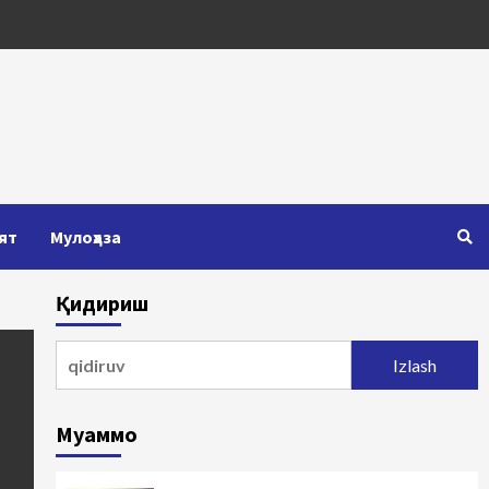
ят
Мулоҳаза
Қидириш
Qidirshish:
Муаммо