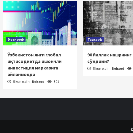
Эътироф
Таассуф
Ўзбекистон янги глобал
90 йиллик нашрнинг
иқтисодиётда ишончли
сўндими?
инвестиция марказига
5 kun oldin
Behzod
айланмоқда
5 kun oldin
Behzod
301