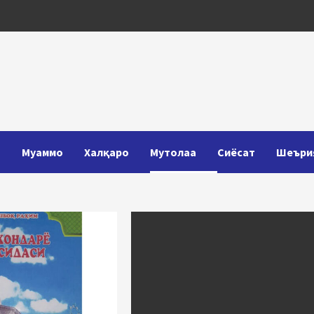
Т
Муаммо
Халқаро
Мутолаа
Сиёсат
Шеъри