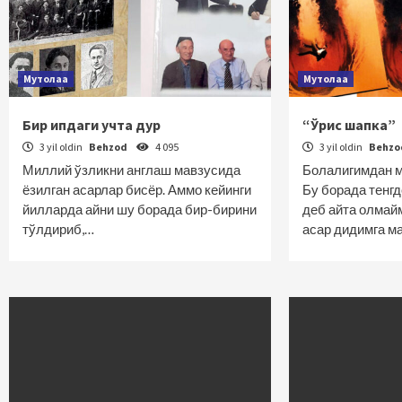
Мутолаа
Мутолаа
Бир ипдаги учта дур
“Ўрис шапка”
3 yil oldin
Behzod
4 095
3 yil oldin
Behz
Миллий ўзликни англаш мавзусида
Болалигимдан м
ёзилган асарлар бисёр. Аммо кейинги
Бу борада тенг
йилларда айни шу борада бир-бирини
деб айта олмай
тўлдириб,…
асар дидимга м