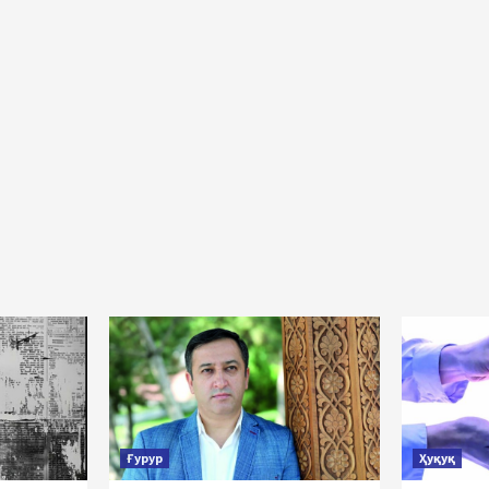
Ғурур
Ҳуқуқ