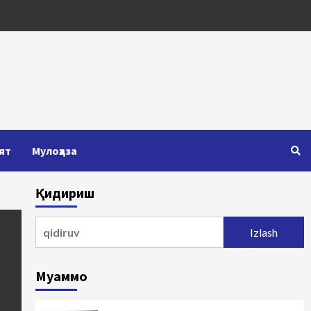
ят
Мулоҳаза
Қидириш
Qidirshish:
Муаммо