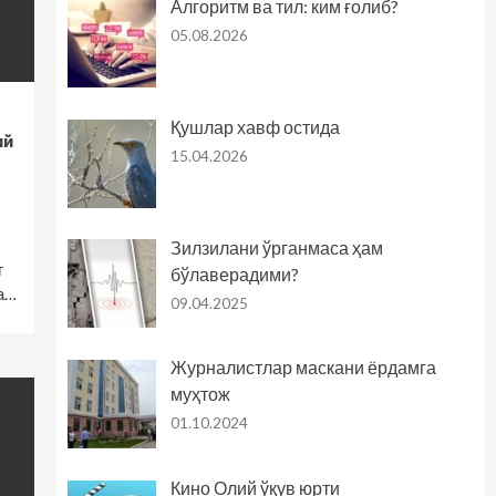
Алгоритм ва тил: ким ғолиб?
05.08.2026
Қушлар хавф остида
ий
15.04.2026
Зилзилани ўрганмаса ҳам
г
бўлаверадими?
а…
09.04.2025
Журналистлар маскани ёрдамга
муҳтож
01.10.2024
Кино Олий ўқув юрти