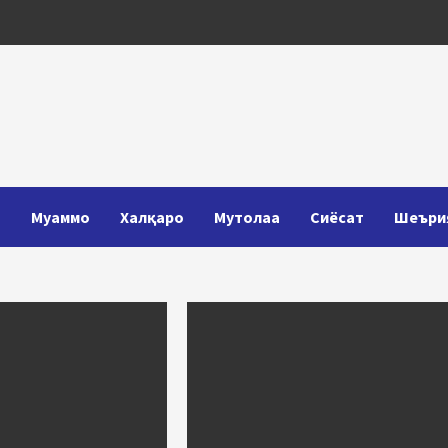
Т
Муаммо
Халқаро
Мутолаа
Сиёсат
Шеъри