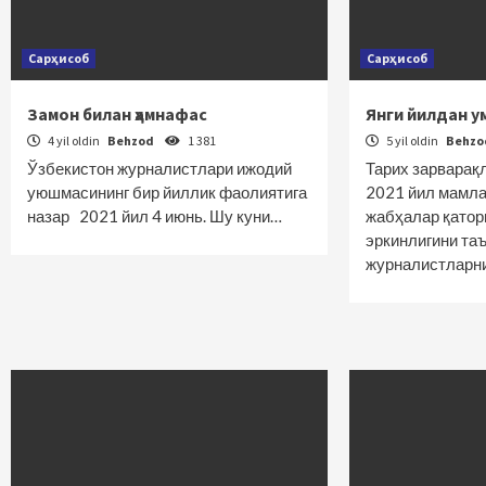
Сарҳисоб
Сарҳисоб
Замон билан ҳамнафас
Янги йилдан у
4 yil oldin
Behzod
1 381
5 yil oldin
Behz
Ўзбекистон журналистлари ижодий
Тарих зарварақ
уюшмасининг бир йиллик фаолиятига
2021 йил мамла
назар 2021 йил 4 июнь. Шу куни…
жабҳалар қатор
эркинлигини та
журналистларн