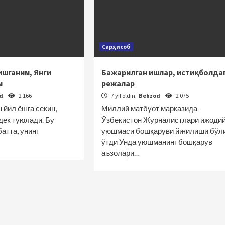
Сарҳисоб
ишганим, Янги
Бажарилган ишлар, иcтиқболда
м
режалар
od
2 166
7 yil oldin
Behzod
2 075
 йил ёшга секин,
Миллий матбуот марказида
ндек туюлади. Бу
Ўзбекистон Журналистлари ижоди
атта, унинг
уюшмаси бошқаруви йиғилиши бўл
ўтди Унда уюшманинг бошқарув
аъзолари…