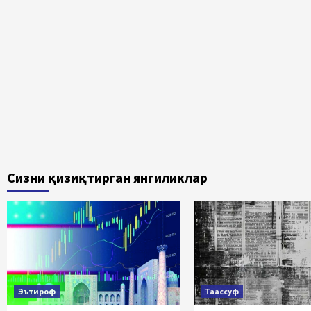
Сизни қизиқтирган янгиликлар
Эътироф
Таассуф