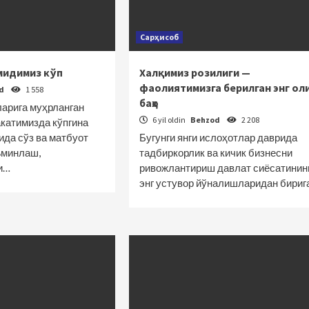
Сарҳисоб
мидимиз кўп
Халқимиз розилиги —
фаолиятимизга берилган энг ол
od
1 558
баҳо
ларига муҳрланган
6 yil oldin
Behzod
2 208
катимизда кўпгина
ида сўз ва матбуот
Бугунги янги ислоҳотлар даврида
ъминлаш,
тадбиркорлик ва кичик бизнесни
и…
ривожлантириш давлат сиёсатинин
энг устувор йўналишларидан бириг