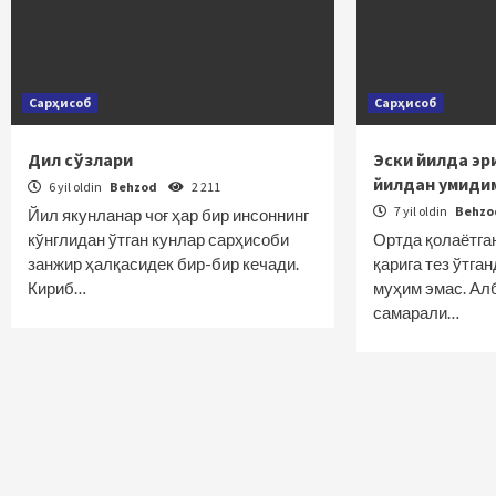
Сарҳисоб
Сарҳисоб
Дил сўзлари
Эски йилда эр
йилдан умиди
6 yil oldin
Behzod
2 211
7 yil oldin
Behz
Йил якунланар чоғ ҳар бир инсоннинг
кўнглидан ўтган кунлар сарҳисоби
Ортда қолаётган
занжир ҳалқасидек бир-бир кечади.
қарига тез ўтга
Кириб…
муҳим эмас. Алб
самарали…