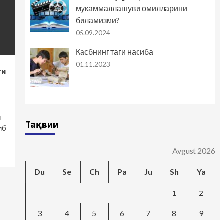
мукаммаллашуви омилларини
биламизми?
05.09.2024
Касбнинг таги насиба
01.11.2023
ги
й
Тақвим
иб
Avgust 2026
Du
Se
Ch
Pa
Ju
Sh
Ya
1
2
3
4
5
6
7
8
9