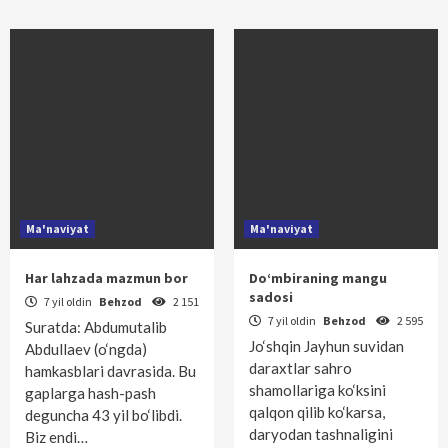
Ma'naviyat
Ma'naviyat
Har lahzada mazmun bor
Do‘mbiraning mangu
sadosi
7 yil oldin
Behzod
2 151
7 yil oldin
Behzod
2 595
Suratda: Abdumutalib
Jo‘shqin Jayhun suvidan
Abdullaev (o‘ngda)
daraxtlar sahro
hamkasblari davrasida. Bu
shamollariga ko‘ksini
gaplarga hash-pash
qalqon qilib ko‘karsa,
deguncha 43 yil bo‘libdi.
daryodan tashnaligini
Biz endi…