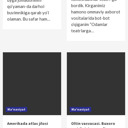
uyga jomadonimni
bordik. Kirganimiz
qo‘yaman-da darhol
hamono ommaviy axborot
buvimnikiga qarab yo‘l
vositalarida bot-bot
olaman. Bu safar ham…
o‘qiganim “Odamlar
teatrlarga…
Ma'naviyat
Ma'naviyat
Amerikada atlas jilosi
Oltin vasvasasi. Buxoro