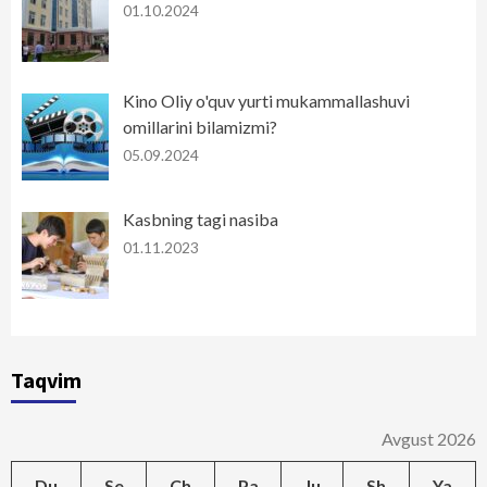
01.10.2024
Kino Oliy o'quv yurti mukammallashuvi
omillarini bilamizmi?
05.09.2024
Kasbning tagi nasiba
01.11.2023
Taqvim
Avgust 2026
Du
Se
Ch
Pa
Ju
Sh
Ya