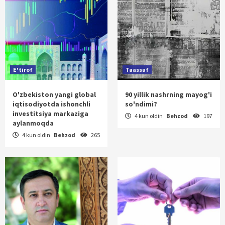
E'tirof
Taassuf
O'zbekiston yangi global
90 yillik nashrning mayog'i
iqtisodiyotda ishonchli
so'ndimi?
investitsiya markaziga
4 kun oldin
Behzod
197
aylanmoqda
4 kun oldin
Behzod
265