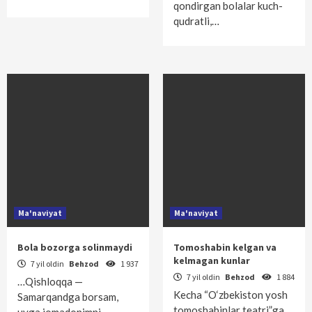
qondirgan bolalar kuch-
qudratli,…
Ma'naviyat
Ma'naviyat
Bola bozorga solinmaydi
Tomoshabin kelgan va
kelmagan kunlar
7 yil oldin
Behzod
1 937
7 yil oldin
Behzod
1 884
…Qishloqqa —
Kecha “O‘zbekiston yosh
Samarqandga borsam,
tomoshabinlar teatri”ga