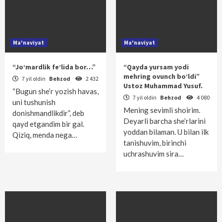
Ma'naviyat
Ma'naviyat
“Jo‘mardlik fe’lida bor…”
“Qayda yursam yodi
mehring ovunch bo‘ldi”
7 yil oldin
Behzod
2 432
Ustoz Muhammad Yusuf.
“Bugun she’r yozish havas,
7 yil oldin
Behzod
4 080
uni tushunish
Mening sevimli shoirim.
donishmandlikdir”, deb
Deyarli barcha she’rlarini
qayd etgandim bir gal.
yoddan bilaman. U bilan ilk
Qiziq, menda nega…
tanishuvim, birinchi
uchrashuvim sira…