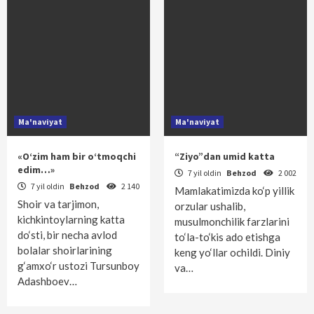
Ma'naviyat
Ma'naviyat
«O‘zim ham bir o‘tmoqchi
“Ziyo”dan umid katta
edim…»
7 yil oldin
Behzod
2 002
7 yil oldin
Behzod
2 140
Mamlakatimizda ko‘p yillik
Shoir va tarjimon,
orzular ushalib,
kichkintoylarning katta
musulmonchilik farzlarini
do‘sti, bir necha avlod
to‘la-to‘kis ado etishga
bolalar shoirlarining
keng yo‘llar ochildi. Diniy
g‘amxo‘r ustozi Tursunboy
va…
Adashboev…