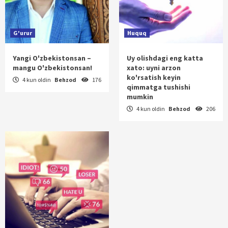
G'urur
Huquq
Yangi O'zbekistonsan –
Uy olishdagi eng katta
mangu O'zbekistonsan!
xato: uyni arzon
ko'rsatish keyin
4 kun oldin
Behzod
176
qimmatga tushishi
mumkin
4 kun oldin
Behzod
206