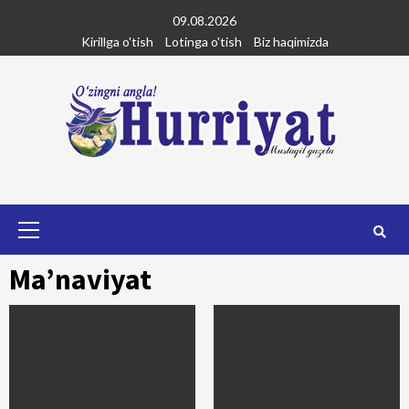
Skip
09.08.2026
to
Kirillga o'tish
Lotinga o'tish
Biz haqimizda
content
Primary
Menu
Ma’naviyat