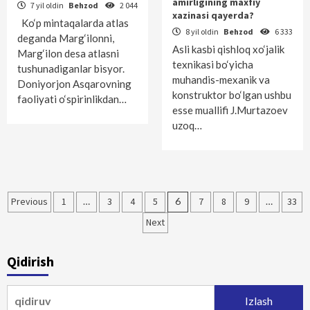
amirligining maxfiy
7 yil oldin
Behzod
2 044
xazinasi qayerda?
Ko‘p mintaqalarda atlas
8 yil oldin
Behzod
6 333
deganda Marg‘ilonni,
Asli kasbi qishloq xo‘jalik
Marg‘ilon desa atlasni
texnikasi bo‘yicha
tushunadiganlar bisyor.
muhandis-mexanik va
Doniyorjon Asqarovning
konstruktor bo‘lgan ushbu
faoliyati o‘spirinlikdan…
esse muallifi J.Murtazoev
uzoq…
Maqolalar
Previous
1
…
3
4
5
6
7
8
9
…
33
bo‘yicha
Next
harakatlanish
Qidirish
Qidirshish: