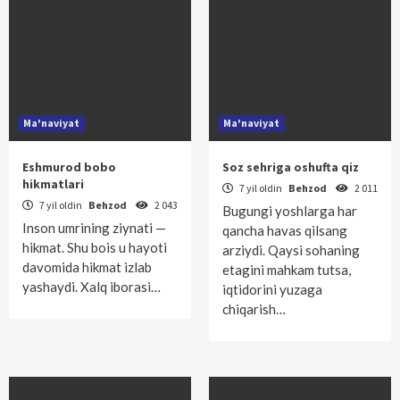
Ma'naviyat
Ma'naviyat
Eshmurod bobo
Soz sehriga oshufta qiz
hikmatlari
7 yil oldin
Behzod
2 011
7 yil oldin
Behzod
2 043
Bugungi yoshlarga har
Inson umrining ziynati —
qancha havas qilsang
hikmat. Shu bois u hayoti
arziydi. Qaysi sohaning
davomida hikmat izlab
etagini mahkam tutsa,
yashaydi. Xalq iborasi…
iqtidorini yuzaga
chiqarish…