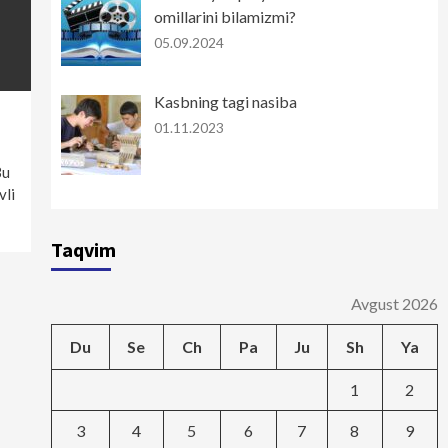
omillarini bilamizmi?
05.09.2024
Kasbning tagi nasiba
01.11.2023
Bu
vli
Taqvim
Avgust 2026
Du
Se
Ch
Pa
Ju
Sh
Ya
1
2
3
4
5
6
7
8
9