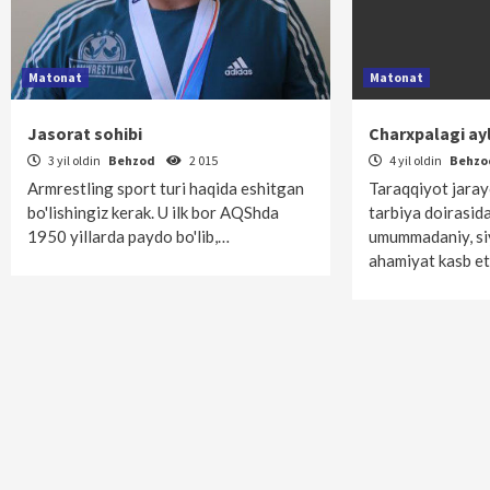
Matonat
Matonat
Jasorat sohibi
Charxpalagi a
3 yil oldin
Behzod
2 015
4 yil oldin
Behz
Armrestling sport turi haqida eshitgan
Taraqqiyot jaray
bo'lishingiz kerak. U ilk bor AQShda
tarbiya doirasida
1950 yillarda paydo bo'lib,…
umummadaniy, siyo
ahamiyat kasb et