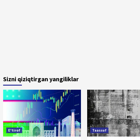
Sizni qiziqtirgan yangiliklar
E'tirof
Taassuf