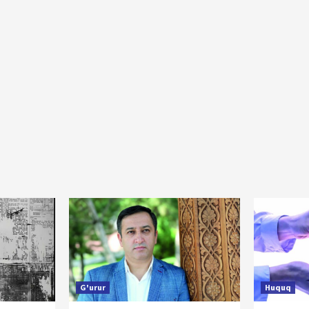
G'urur
Huquq