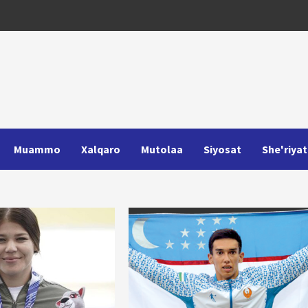
Muammo
Xalqaro
Mutolaa
Siyosat
She'riyat