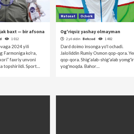
Matonat
Ocherk
jak baxt — bir afsona
Og'riqsiz yashay olmayman
od
1 012
2 yil oldin
Behzod
1 482
vaga 2024 yili
Dard doimo insonga yo'l ochadi.
g Farmoniga ko'ra,
Jaloliddin Rumiy Osmon qop-qora. Ye
xori” faxriy unvoni
qop-qora. Shig'alab-shig'alab yomg'ir
a topshirildi. Sport…
yog'moqda. Bahor…