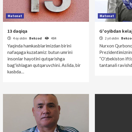
Matonat
Matonat
13 daqiqa
G'oyibdan kela
4 oy oldin
Behzod
484
2 yil oldin
Behz
Yaqinda hamkasblarimizdan birini
Nurxon Qurbono
nafaqaga kuzatamiz: butun umrini
Prezidentimiznin
insonlar hayotini qutqarishga
“O'zbekiston ifti
bag'ishlagan qutqaruvchini. Aslida, bir
tantanali ravishd
kasbda…