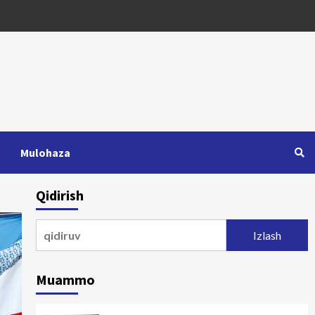
Mulohaza
Qidirish
Qidirshish:
Muammo