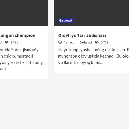
Matonat
ylangan chempion
Olovli yo'llar andishasi
od
1 775
4 yil oldin
Behzod
1 719
onida Sport jismoniy
Hayotning, yashashning o'zi kurash. 
n chiqib, mustaqil
muhoraba olov ustida kechadi. Bu olo
siy, estetik, iqtisodiy
yo'llarni bir oyoq bilan…
adi….