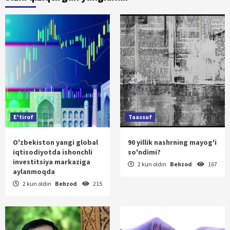
E'tirof
Taassuf
O'zbekiston yangi global
90 yillik nashrning mayog'i
iqtisodiyotda ishonchli
so'ndimi?
investitsiya markaziga
2 kun oldin
Behzod
167
aylanmoqda
2 kun oldin
Behzod
215