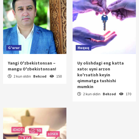
G'urur
Huquq
Yangi O'zbekistonsan –
Uy olishdagi eng katta
mangu O'zbekistonsan!
xato: uyni arzon
ko'rsatish keyin
2 kun oldin
Behzod
150
qimmatga tushishi
mumkin
2 kun oldin
Behzod
170