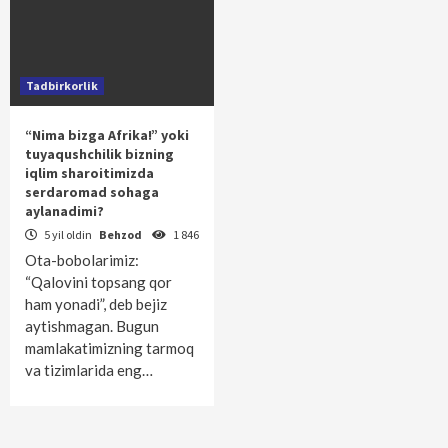
Tadbirkorlik
“Nima bizga Afrika!” yoki
tuyaqushchilik bizning
iqlim sharoitimizda
serdaromad sohaga
aylanadimi?
5 yil oldin
Behzod
1 846
Ota-bobolarimiz:
“Qalovini topsang qor
ham yonadi”, deb bejiz
aytishmagan. Bugun
mamlakatimizning tarmoq
va tizimlarida eng…