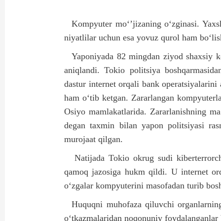
Kompyuter mo‘’jizaning o‘zginasi. Yaxs
niyatlilar uchun esa yovuz qurol ham bo‘
Yaponiyada 82 mingdan ziyod shaxsiy ko
aniqlandi. Tokio politsiya boshqarmasid
dastur internet orqali bank operatsiyalarin
ham o‘tib ketgan. Zararlangan kompyuterl
Osiyo mamlakatlarida. Zararlanishning ma
degan taxmin bilan yapon politsiyasi rasm
murojaat qilgan.
Natijada Tokio okrug sudi kiberterrorc
qamoq jazosiga hukm qildi. U internet orqa
o‘zgalar kompyuterini masofadan turib bosh
Huquqni muhofaza qiluvchi organlarning
o‘tkazmalaridan noqonuniy foydalanganlar b