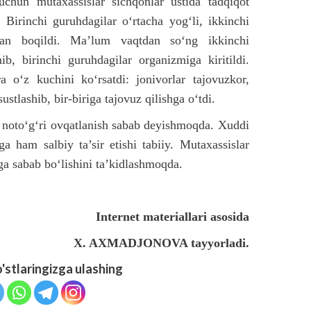
 uchun mutaxassislar sichqonlar ustida tadqiqot
. Birinchi guruhdagilar o‘rtacha yog‘li, ikkinchi
lan boqildi. Ma’lum vaqtdan so‘ng ikkinchi
b, birinchi guruhdagilar organizmiga kiritildi.
 o‘z kuchini ko‘rsatdi: jonivorlar tajovuzkor,
ustlashib, bir-biriga tajovuz qilishga o‘tdi.
 noto‘g‘ri ovqatlanish sabab deyishmoqda. Xuddi
a ham salbiy ta’sir etishi tabiiy. Mutaxassislar
iga sabab bo‘lishini ta’kidlashmoqda.
Internet materiallari asosida
X. AXMADJONOVA tayyorladi.
o'stlaringizga ulashing