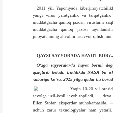
2011 yili Yaponiyada kiberjinoyatchili
yangi virus yaratganlik va tarqatganl
muddatgacha qamoq jazosi, viruslarni saq
muddatgacha qamoq jazosi tayinlanishi 
jinoyatchining ahvolini tasavvur qilish mu
QAYSI SAYYORADA HAYOT BOR?.
O‘zga sayyoralarda hayot bormi deg
qiziqtirib keladi. Endilikda NASA bu is
xabariga ko‘ra, 2025 yilga qadar bu borad
— Yaqin 10-20 yil orasi
savolga uzil-kesil javob topiladi, — dey
Ellen Stofan ekspertlar muhokamasida. —
uchun zarur texnologiyalar ham yetarl