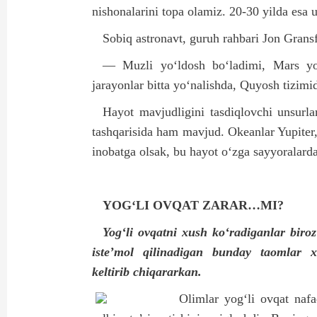
nishonalarini topa olamiz. 20-30 yilda esa u
Sobiq astronavt, guruh rahbari Jon Gransf
— Muzli yo‘ldosh bo‘ladimi, Mars yok
jarayonlar bitta yo‘nalishda, Quyosh tizimi
Hayot mavjudligini tasdiqlovchi unsurl
tashqarisida ham mavjud. Okeanlar Yupiter
inobatga olsak, bu hayot o‘zga sayyoralard
YOG‘LI OVQAT ZARAR…MI?
Yog‘li ovqatni xush ko‘radiganlar biroz
iste’mol qilinadigan bunday taomlar xot
keltirib chiqararkan.
Olimlar yog‘li ovqat nafa