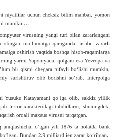
hi niyatlilar uchun cheksiz bilim manbai, yomon
lishi mumkin…
mpyuter virusning yangi turi bilan zararlangani
an olingan ma’lumotga qaraganda, ushbu zararli
i amalga oshirish vaqtida boshqa hisob-raqamlarga
arning yarmi Yaponiyada, qolgani esa Yevropa va
’lum bir qismi chegara tufayli bo‘lishi mumkin,
iy surishtiruv olib borishni so‘rab, Interpolga
hi Yusuke Katayamani qo‘lga olib, sakkiz yillik
li terror xarakteridagi tahdidlarni, shuningdek,
qarish orqali maxsus virusni tarqatgan.
 aniqlashicha, o‘tgan yili 1876 ta holatda bank
o‘lgan. Bundan 2,9 milliard ien zarar ko‘rilgan.