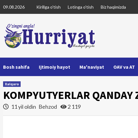
Skip
09.08.2026
Kirillga o'tish
Lotinga o'tish
Biz haqimizda
to
content
Bosh sahifa
Ijtimoiy hayot
Ma'naviyat
OAV va AT
Xalqaro
KOMPYUTYERLAR QANDAY 
11 yil oldin
Behzod
2 119