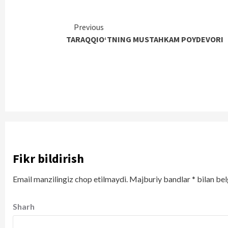
Continue
Previous
TARAQQIO‘TNING MUSTAHKAM POYDEVORI
Reading
Fikr bildirish
Email manzilingiz chop etilmaydi.
Majburiy bandlar
*
bilan bel
Sharh