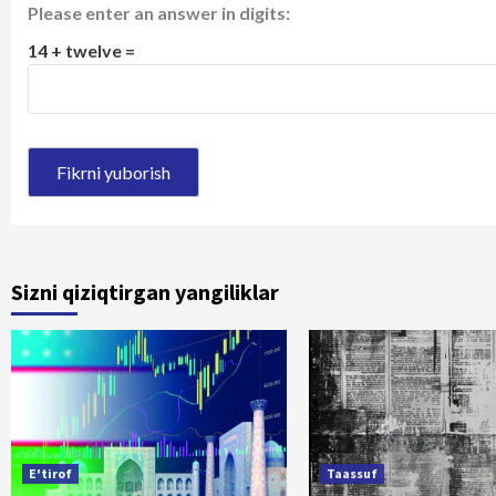
Please enter an answer in digits:
14 + twelve =
Sizni qiziqtirgan yangiliklar
E'tirof
Taassuf