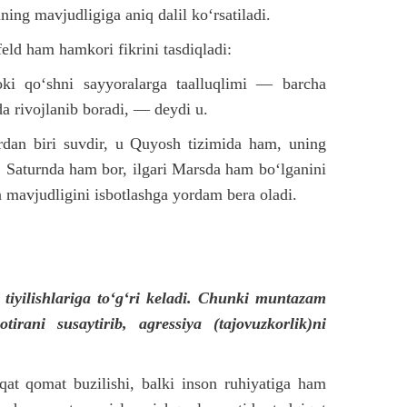
ning mavjudligiga aniq dalil ko‘rsatiladi.
eld ham hamkori fikrini tasdiqladi:
i qo‘shni sayyoralarga taalluqlimi — barcha
da rivojlanib boradi, — deydi u.
ardan biri suvdir, u Quyosh tizimida ham, uning
, Saturnda ham bor, ilgari Marsda ham bo‘lganini
a mavjudligini isbotlashga yordam bera oladi.
 tiyilishlariga to‘g‘ri keladi. Chunki muntazam
irani susaytirib, agressiya (tajovuzkorlik)ni
qat qomat buzilishi, balki inson ruhiyatiga ham