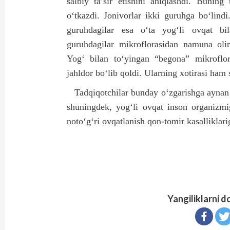
salbiy ta’sir etishini aniqlashdi. Buning
o‘tkazdi. Jonivorlar ikki guruhga bo‘lindi
guruhdagilar esa o‘ta yog‘li ovqat bi
guruhdagilar mikroflorasidan namuna olini
Yog‘ bilan to‘yingan “begona” mikroflora
jahldor bo‘lib qoldi. Ularning xotirasi ham s
Tadqiqotchilar bunday o‘zgarishga aynan
shuningdek, yog‘li ovqat inson organizmig
noto‘g‘ri ovqatlanish qon-tomir kasalliklar
Yangiliklarni d