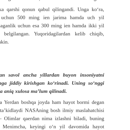
kka qarshi qonun qabul qilingandi. Unga ko‘ra,
ik uchun 500 ming ien jarima hamda uch yil
laganlik uchun esa 300 ming ien hamda ikki yil
belgilangan. Yuqoridagilardan kelib chiqib,
mkin.
.
an savol ancha yillardan buyon insoniyatni
hga jiddiy kirishgan ko‘rinadi. Uning so‘nggi
a aniq xulosa ma’lum qilinadi.
da Yerdan boshqa joyda ham hayot bormi degan
a ta’kidlaydi NASAning bosh ilmiy maslahatchisi
 Olimlar qaerdan nima izlashni biladi, buning
i. Menimcha, keyingi o‘n yil davomida hayot