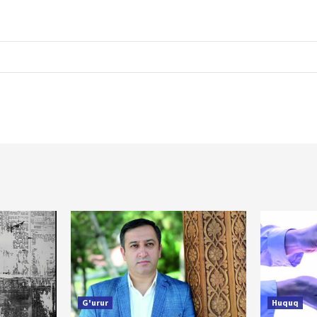
G'urur
Huquq