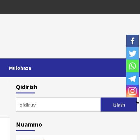
Mulohaza
Qidirish
Qidirshish:
Muammo