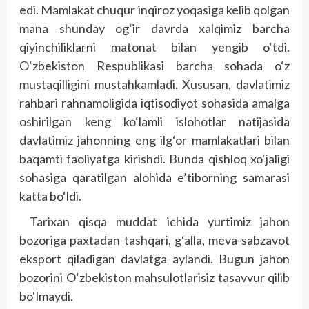
edi. Mamlakat chuqur inqiroz yoqasiga kelib qolgan
mana shunday og‘ir davrda xalqimiz barcha
qiyinchiliklarni matonat bilan yengib o‘tdi.
O‘zbekiston Respublikasi barcha sohada o‘z
mustaqilligini mustahkamladi. Xususan, davlatimiz
rahbari rahnamoligida iqtisodiyot sohasida amalga
oshirilgan keng ko‘lamli islohotlar natijasida
davlatimiz jahonning eng ilg‘or mamlakatlari bilan
baqamti faoliyatga kirishdi. Bunda qishloq xo‘jaligi
sohasiga qaratilgan alohida e’tiborning samarasi
katta bo‘ldi.
Tarixan qisqa muddat ichida yurtimiz jahon
bozoriga paxtadan tashqari, g‘alla, meva-sabzavot
eksport qiladigan davlatga aylandi. Bugun jahon
bozorini O‘zbekiston mahsulotlarisiz tasavvur qilib
bo‘lmaydi.