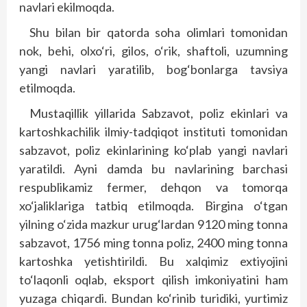
navlari ekilmoqda.
Shu bilan bir qatorda soha olimlari tomonidan
nok, behi, olxo‘ri, gilos, o‘rik, shaftoli, uzumning
yangi navlari yaratilib, bog‘bonlarga tavsiya
etilmoqda.
Mustaqillik yillarida Sabzavot, poliz ekinlari va
kartoshkachilik ilmiy-tadqiqot instituti tomonidan
sabzavot, poliz ekinlarining ko‘plab yangi navlari
yaratildi. Ayni damda bu navlarining barchasi
respublikamiz fermer, dehqon va tomorqa
xo‘jaliklariga tatbiq etilmoqda. Birgina o‘tgan
yilning o‘zida mazkur urug‘lardan 9120 ming tonna
sabzavot, 1756 ming tonna poliz, 2400 ming tonna
kartoshka yetishtirildi. Bu xalqimiz extiyojini
to‘laqonli oqlab, eksport qilish imkoniyatini ham
yuzaga chiqardi. Bundan ko‘rinib turidiki, yurtimiz