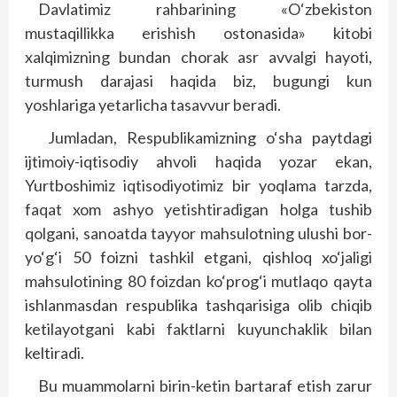
Davlatimiz rahbarining «O‘zbekiston
mustaqillikka erishish ostonasida» kitobi
xalqimizning bundan chorak asr avvalgi hayoti,
turmush darajasi haqida biz, bugungi kun
yoshlariga yetarlicha tasavvur beradi.
Jumladan, Respublikamizning o‘sha paytdagi
ijtimoiy-iqtisodiy ahvoli haqida yozar ekan,
Yurtboshimiz iqtisodiyotimiz bir yoqlama tarzda,
faqat xom ashyo yetishtiradigan holga tushib
qolgani, sanoatda tayyor mahsulotning ulushi bor-
yo‘g‘i 50 foizni tashkil etgani, qishloq xo‘jaligi
mahsulotining 80 foizdan ko‘prog‘i mutlaqo qayta
ishlanmasdan respublika tashqarisiga olib chiqib
ketilayotgani kabi faktlarni kuyunchaklik bilan
keltiradi.
Bu muammolarni birin-ketin bartaraf etish zarur