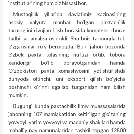
institutlarining ham o‘z hissasi bor.
Mustaqillik yillarida davlatimiz xazinasining
asosiy valyuta manbai bo‘lgan paxtachilik
tarmog‘ini rivojlantirish borasida kompleks chora-
tadbirlar amalga oshirildi. Shu bois tarmoqda tub
o‘zgarishlar ro‘y bermoqda. Buni jahon bozorida
o‘zbek paxta tolasining nufuzi ortib, tobora
xaridorgir bo‘lib borayotganidan hamda
O‘zbekiston paxta xomashyosini yetishtirishda
dunyoda oltinchi, uni eksport qilish bo‘yicha
beshinchi o‘rinni egallab turganidan ham bilish
mumkin.
Bugungi kunda paxtachilik ilmiy muassasalarida
jahonning 107 mamlakatidan keltirilgan g‘o‘zaning
yovvoyi, yarim yovvoyi va madaniy shakllari hamda
mahalliy nav namunalaridan tashkil topgan 12800