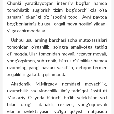
Chunki yaratilayotgan intensiv bog‘lar hamda
tomchilatib sug‘orish tizimi bog‘dorchilikda o‘ta
samarali ekanligi o‘z isbotini topdi. Ayni paytda
bog‘bonlarimiz bu usul orqali meva hosilini yildan-
yilga oshirmoqdalar.
Ushbu usullarning barchasi soha mutaxassislari
tomonidan o‘rganilib, so‘ngra amaliyotga tatbiq
etilmoqda. Ular tomonidan mevali, rezavor mevali,
yong‘oqsimon, subtropik, tsitrus o‘simliklar hamda
uzumning yangi navlari yaratilib, dehqon-fermer
xo‘jaliklariga tatbiq qilinmoqda.
Akademik M.Mirzaev nomidagi mevachilik,
uzumchilik va vinochilik ilmiy-tadqiqot instituti
Markaziy Osiyoda birinchi bo‘lib selektsion yo‘l
bilan urug‘li, danakli, rezavor, yong‘oqmevali
ekinlar selektsiyasini yo‘lga qo‘yishi natijasida