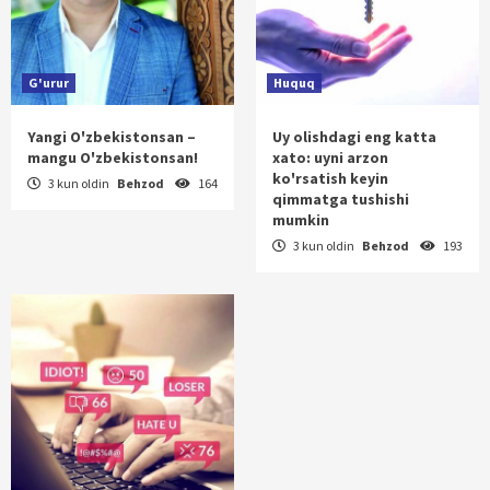
G'urur
Huquq
Yangi O'zbekistonsan –
Uy olishdagi eng katta
mangu O'zbekistonsan!
xato: uyni arzon
ko'rsatish keyin
3 kun oldin
Behzod
164
qimmatga tushishi
mumkin
3 kun oldin
Behzod
193