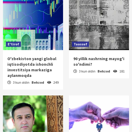
E'tirof
Taassuf
O'zbekiston yangi global
90 yillik nashrning mayog'i
iqtisodiyotda ishonchli
so'ndimi?
investitsiya markaziga
3 kun oldin
Behzod
181
aylanmoqda
3 kun oldin
Behzod
249