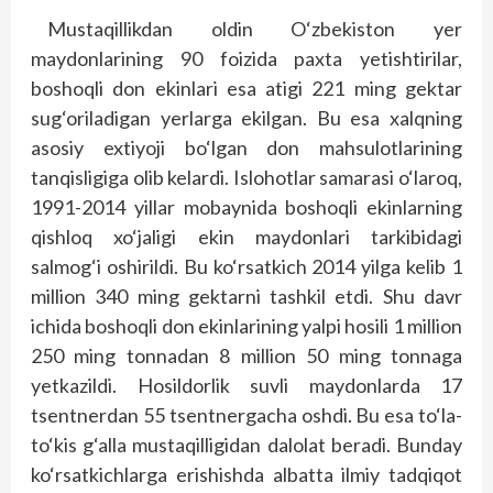
Mustaqillikdan oldin O‘zbekiston yer
maydonlarining 90 foizida paxta yetishtirilar,
boshoqli don ekinlari esa atigi 221 ming gektar
sug‘oriladigan yerlarga ekilgan. Bu esa xalqning
asosiy extiyoji bo‘lgan don mahsulotlarining
tanqisligiga olib kelardi. Islohotlar samarasi o‘laroq,
1991-2014 yillar mobaynida boshoqli ekinlarning
qishloq xo‘jaligi ekin maydonlari tarkibidagi
salmog‘i oshirildi. Bu ko‘rsatkich 2014 yilga kelib 1
million 340 ming gektarni tashkil etdi. Shu davr
ichida boshoqli don ekinlarining yalpi hosili 1 million
250 ming tonnadan 8 million 50 ming tonnaga
yetkazildi. Hosildorlik suvli maydonlarda 17
tsentnerdan 55 tsentnergacha oshdi. Bu esa to‘la-
to‘kis g‘alla mustaqilligidan dalolat beradi. Bunday
ko‘rsatkichlarga erishishda albatta ilmiy tadqiqot