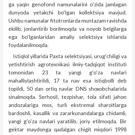
ga yaqin genofond namunalarini o‘zida jamlagan
dunyoda yetakchi bo‘lgan kollektsiya mavjud.
Ushbu namunalar fitotronlarda muntazam ravishda
ekilib, jonlantirib borilmoqda va noyob belgilarga
ega bo‘lganlaridan amaliy selektsiya ishlarida
foydalanilmoqda.
Istiqlol yillarida Paxta selektsiyasi, urug‘chiligi va
yetishtirish agrotexnikasi ilmiy-tadqiqot instituti
tomonidan 23 ta yangi g‘o‘za navlari
mahalliylashtirildi, 17 ta nav esa istiqbolli deb
topildi, 50 dan ortiq navlar DNS shoxobchalarida
sinalmoqda. Serhosil, tezpishar, tola sifati jahon
andozalariga mos, turli ekstremal sharoitlarga
bardoshli, kasallik va zararkunandalarga chidamli,
yangi g‘o‘za navlari yaratilib, joriy etilmoqda. Bir
gektar maydonga qadalgan chigit miqdori 1998