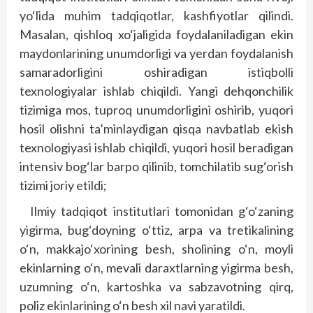
yo‘lida muhim tadqiqotlar, kashfiyotlar qilindi.
Masalan, qishloq xo‘jaligida foydalaniladigan ekin
maydonlarining unumdorligi va yerdan foydalanish
samaradorligini oshiradigan istiqbolli
texnologiyalar ishlab chiqildi. Yangi dehqonchilik
tizimiga mos, tuproq unumdorligini oshirib, yuqori
hosil olishni ta’minlaydigan qisqa navbatlab ekish
texnologiyasi ishlab chiqildi, yuqori hosil beradigan
intensiv bog‘lar barpo qilinib, tomchilatib sug‘orish
tizimi joriy etildi;
Ilmiy tadqiqot institutlari tomonidan g‘o‘zaning
yigirma, bug‘doyning o‘ttiz, arpa va tretikalining
o‘n, makkajo‘xorining besh, sholining o‘n, moyli
ekinlarning o‘n, mevali daraxtlarning yigirma besh,
uzumning o‘n, kartoshka va sabzavotning qirq,
poliz ekinlarining o‘n besh xil navi yaratildi.