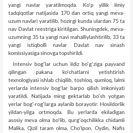
yangi navlar yaratilmoqda. Ko‘p yillik ilmiy
tadqiqotlar natijasida 170 dan ortiq yangi meva-
uzum navlari yaratilib, hozirgi kunda ulardan 75 ta
nav Davlat reestriga kiritilgan. Shuningdek, meva-
uzumning 35 ta yangi navi mahalliylashtirilib, 33 ta
yangi istiqbolli navlar Davlat nav sinash
komissiyasiga sinovga topshirildi.
Intensiv bog‘lar uchun ildiz bo‘g‘ziga payvand
qilingan pakana ko‘chatlarni yetishtirish
texnologiyasi ishlab chiqilib, toshloq, qumloq, lalmi
yerlarda intensiv bog‘lar barpo qilish imkoniyati
yaratildi. Natijada ming gektarlab bo‘sh yotgan
yerlar bog‘-rog‘larga aylanib borayotir. Hosildorlik
yildan-yilga ortmoqda. Bu yerlarda ekiladigan
asosiy meva olma bo‘lib, qurg‘oqchilikka chidamli
Malika, Qizil taram olma, Cho‘lpon, Oydin, Nafis