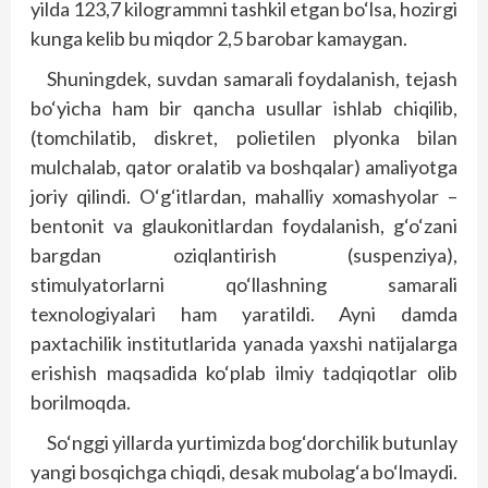
yilda 123,7 kilogrammni tashkil etgan bo‘lsa, hozirgi
kunga kelib bu miqdor 2,5 barobar kamaygan.
Shuningdek, suvdan samarali foydalanish, tejash
bo‘yicha ham bir qancha usullar ishlab chiqilib,
(tomchilatib, diskret, polietilen plyonka bilan
mulchalab, qator oralatib va boshqalar) amaliyotga
joriy qilindi. O‘g‘itlardan, mahalliy xomashyolar –
bentonit va glaukonitlardan foydalanish, g‘o‘zani
bargdan oziqlantirish (suspenziya),
stimulyatorlarni qo‘llashning samarali
texnologiyalari ham yaratildi. Ayni damda
paxtachilik institutlarida yanada yaxshi natijalarga
erishish maqsadida ko‘plab ilmiy tadqiqotlar olib
borilmoqda.
So‘nggi yillarda yurtimizda bog‘dorchilik butunlay
yangi bosqichga chiqdi, desak mubolag‘a bo‘lmaydi.