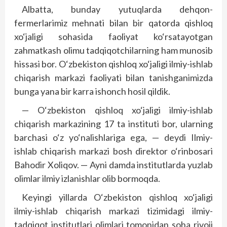
Albatta, bunday yutuqlarda dehqon-
fermerlarimiz mehnati bilan bir qatorda qishloq
xo‘jaligi sohasida faoliyat ko‘rsatayotgan
zahmatkash olimu tadqiqotchilarning ham munosib
hissasi bor. O‘zbekiston qishloq xo‘jaligi ilmiy-ishlab
chiqarish markazi faoliyati bilan tanishganimizda
bunga yana bir karra ishonch hosil qildik.
— O‘zbekiston qishloq xo‘jaligi ilmiy-ishlab
chiqarish markazining 17 ta instituti bor, ularning
barchasi o‘z yo‘nalishlariga ega, — deydi Ilmiy-
ishlab chiqarish markazi bosh direktor o‘rinbosari
Bahodir Xoliqov. — Ayni damda institutlarda yuzlab
olimlar ilmiy izlanishlar olib bormoqda.
Keyingi yillarda O‘zbekiston qishloq xo‘jaligi
ilmiy-ishlab chiqarish markazi tizimidagi ilmiy-
tadqiqot institutlari olimlari tomonidan soha rivoji