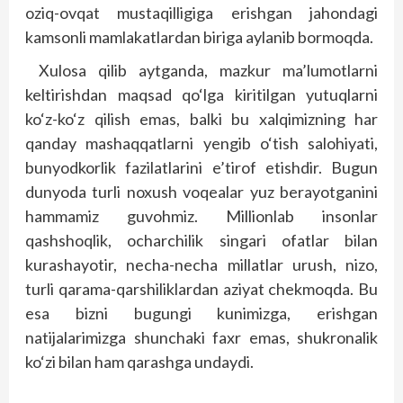
oziq-ovqat mustaqilligiga erishgan jahondagi
kamsonli mamlakatlardan biriga aylanib bormoqda.
Xulosa qilib aytganda, mazkur ma’lumotlarni
keltirishdan maqsad qo‘lga kiritilgan yutuqlarni
ko‘z-ko‘z qilish emas, balki bu xalqimizning har
qanday mashaqqatlarni yengib o‘tish salohiyati,
bunyodkorlik fazilatlarini e’tirof etishdir. Bugun
dunyoda turli noxush voqealar yuz berayotganini
hammamiz guvohmiz. Millionlab insonlar
qashshoqlik, ocharchilik singari ofatlar bilan
kurashayotir, necha-necha millatlar urush, nizo,
turli qarama-qarshiliklardan aziyat chekmoqda. Bu
esa bizni bugungi kunimizga, erishgan
natijalarimizga shunchaki faxr emas, shukronalik
ko‘zi bilan ham qarashga undaydi.