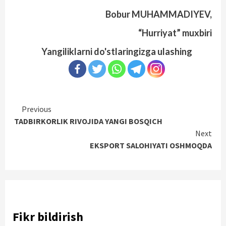
Bobur MUHAMMADIYEV,
“Hurriyat” muxbiri
Yangiliklarni do'stlaringizga ulashing
Continue
Previous
TADBIRKORLIK RIVOJIDA YANGI BOSQICH
Reading
Next
EKSPORT SALOHIYATI OSHMOQDA
Fikr bildirish