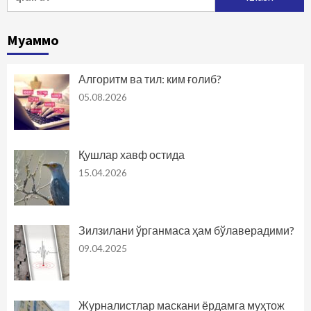
Муаммо
Алгоритм ва тил: ким ғолиб?
05.08.2026
Қушлар хавф остида
15.04.2026
Зилзилани ўрганмаса ҳам бўлаверадими?
09.04.2025
Журналистлар маскани ёрдамга муҳтож