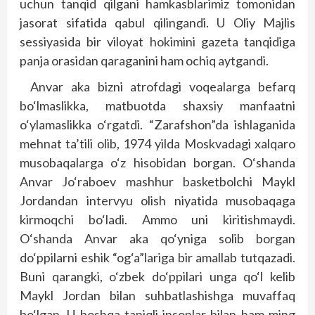
uchun tanqid qilgani hamkasblarimiz tomonidan
jasorat sifatida qabul qilingandi. U Oliy Majlis
sessiyasida bir viloyat hokimini gazeta tanqidiga
panja orasidan qaraganini ham ochiq aytgandi.
Anvar aka bizni atrofdagi voqealarga befarq
bo‘lmaslikka, matbuotda shaxsiy manfaatni
o‘ylamaslikka o‘rgatdi. “Zarafshon”da ishlaganida
mehnat ta’tili olib, 1974 yilda Moskvadagi xalqaro
musobaqalarga o‘z hisobidan borgan. O‘shanda
Anvar Jo‘raboev mashhur basketbolchi Maykl
Jordandan intervyu olish niyatida musobaqaga
kirmoqchi bo‘ladi. Ammo uni kiritishmaydi.
O‘shanda Anvar aka qo‘yniga solib borgan
do‘ppilarni eshik “og‘a”lariga bir amallab tutqazadi.
Buni qarangki, o‘zbek do‘ppilari unga qo‘l kelib
Maykl Jordan bilan suhbatlashishga muvaffaq
bo‘lgan. U boshqa taniqli insonlar bilan ham ming