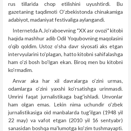
rus tillarida chop etilishini uyushtirdi. Bu
gazetaning taqdimoti O‘zbekistonda chinakamiga
adabiyot, madaniyat festivaliga aylangandi.
Internetda A.Jo‘raboevning “XX asr ovozi” kitobi
haqida mashhur adib Odil Yoqubovning maqolasini
o‘qib qoldim. Ustoz o‘sha davr siyosati aks etgan
intervyularini to‘plagan, hatto kitobni sahifalashga
ham o‘zi bosh bo‘lgan ekan. Biroq men bu kitobni
ko‘rmadim.
Anvar aka har xil davralarga o‘zini urmas,
odamlarga o‘zini yaxshi ko‘rsatishga urinmasdi.
Umrini faqat jurnalistikaga bag‘ishladi. Unvonlar
ham olgan emas. Lekin nima uchundir o‘zbek
jurnalistikasiga oid manbalarda tug‘ilgan (1948 yil
22 may) va vafot etgan (2010 yil 16 sentyabr)
sanasidan boshqa ma’lumotga ko‘zim tushmayapti.