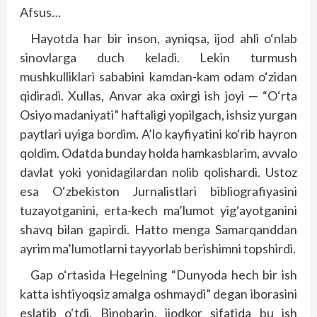
Afsus…
Hayotda har bir inson, ayniqsa, ijod ahli o‘nlab
sinovlarga duch keladi. Lekin turmush
mushkulliklari sababini kamdan-kam odam o‘zidan
qidiradi. Xullas, Anvar aka oxirgi ish joyi — “O‘rta
Osiyo madaniyati” haftaligi yopilgach, ishsiz yurgan
paytlari uyiga bordim. A’lo kayfiyatini ko‘rib hayron
qoldim. Odatda bunday holda hamkasblarim, avvalo
davlat yoki yonidagilardan nolib qolishardi. Ustoz
esa O‘zbekiston Jurnalistlari bibliografiyasini
tuzayotganini, erta-kech ma’lumot yig‘ayotganini
shavq bilan gapirdi. Hatto menga Samarqanddan
ayrim ma’lumotlarni tayyorlab berishimni topshirdi.
Gap o‘rtasida Hegelning “Dunyoda hech bir ish
katta ishtiyoqsiz amalga oshmaydi” degan iborasini
eslatib o‘tdi. Binobarin, ijodkor sifatida bu ish