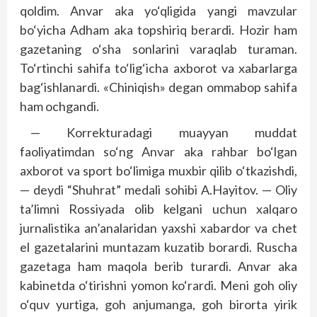
qoldim. Anvar aka yo‘qligida yangi mavzular
bo‘yicha Adham aka topshiriq berardi. Hozir ham
gazetaning o‘sha sonlarini varaqlab turaman.
To‘rtinchi sahifa to‘lig‘icha axborot va xabarlarga
bag‘ishlanardi. «Chiniqish» degan ommabop sahifa
ham ochgandi.
— Korrekturadagi muayyan muddat
faoliyatimdan so‘ng Anvar aka rahbar bo‘lgan
axborot va sport bo‘limiga muxbir qilib o‘tkazishdi,
— deydi “Shuhrat” medali sohibi A.Hayitov. — Oliy
ta’limni Rossiyada olib kelgani uchun xalqaro
jurnalistika an’analaridan yaxshi xabardor va chet
el gazetalarini muntazam kuzatib borardi. Ruscha
gazetaga ham maqola berib turardi. Anvar aka
kabinetda o‘tirishni yomon ko‘rardi. Meni goh oliy
o‘quv yurtiga, goh anjumanga, goh birorta yirik