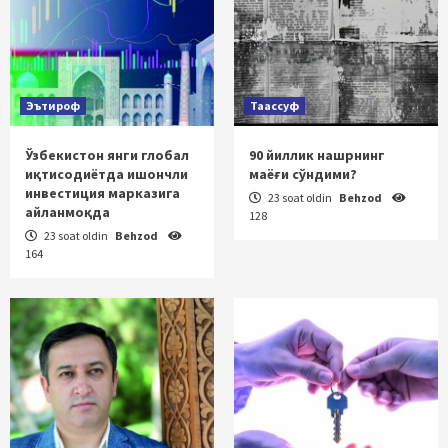
Эътироф
Таассуф
Ўзбекистон янги глобал
90 йиллик нашрнинг
иқтисодиётда ишончли
маёғи сўндими?
инвестиция марказига
23 soat oldin
Behzod
айланмоқда
128
23 soat oldin
Behzod
164