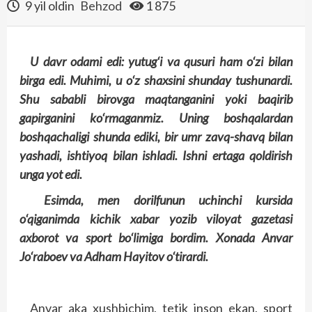
9 yil oldin
Behzod
1 875
U davr odami edi: yutug‘i va qusuri ham o‘zi bilan
birga edi. Muhimi, u o‘z shaxsini shunday tushunardi.
Shu sababli birovga maqtanganini yoki baqirib
gapirganini ko‘rmaganmiz. Uning boshqalardan
boshqachaligi shunda ediki, bir umr zavq-shavq bilan
yashadi, ishtiyoq bilan ishladi. Ishni ertaga qoldirish
unga yot edi.
Esimda, men dorilfunun uchinchi kursida
o‘qiganimda kichik xabar yozib viloyat gazetasi
axborot va sport bo‘limiga bordim. Xonada Anvar
Jo‘raboev va Adham Hayitov o‘tirardi.
Anvar aka xushbichim, tetik inson ekan, sport