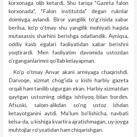
korxonaga olib ketardi. Shu tariqa “Gazeta falon
korxonada”, “Falon institutda” degan ruknlar
doimiyga aylandi. Biror yangilik to‘g‘risida xabar
berilsa, ko‘p o‘tmay shu yangilik mohiyati haqida
mutaxassis sharhini berishga odatlandik. Ayniqsa,
oddiy kasb egalari faoliyatidan xabar berishni
yoqtirardi. Men faoliyatim davomida ustozdan
o‘rganganlarimni qo‘llab kelayapman.
Ko‘p o‘tmay Anvar akani armiyaga chaqirishdi.
Darvoqe, xizmat chog‘ida u kishi harbiy gazeta
orqali ham tanilib ulgurgan ekan. Harbiy xizmatdan
qaytgan ustozning oldiga ishtiyoq bilan bordim.
Afsuski, salom-alikdan so‘ng ustoz ishdan
ketayotganini aytdi. Ma’lum bo‘lishicha, navbati
kelsa-da, u kishiga kvartira ajratishmagan, uy-joyga
muhtojlar ro‘yxatidan ham chiqarishgan.