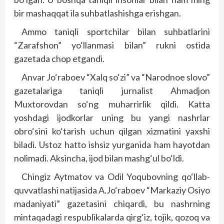
bir mashaqqat ila suhbatlashishga erishgan.
Ammo taniqli sportchilar bilan suhbatlarini
“Zarafshon” yo‘llanmasi bilan” rukni ostida
gazetada chop etgandi.
Anvar Jo‘raboev “Xalq so‘zi” va “Narodnoe slovo”
gazetalariga taniqli jurnalist Ahmadjon
Muxtorovdan so‘ng muharrirlik qildi. Katta
yoshdagi ijodkorlar uning bu yangi nashrlar
obro‘sini ko‘tarish uchun qilgan xizmatini yaxshi
biladi. Ustoz hatto ishsiz yurganida ham hayotdan
nolimadi. Aksincha, ijod bilan mashg‘ul bo‘ldi.
Chingiz Aytmatov va Odil Yoqubovning qo‘llab-
quvvatlashi natijasida A.Jo‘raboev “Markaziy Osiyo
madaniyati” gazetasini chiqardi, bu nashrning
mintaqadagi respublikalarda qirg‘iz, tojik, qozoq va