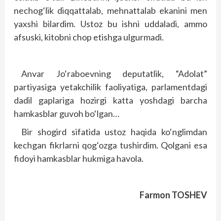
nechog‘lik diqqattalab, mehnattalab ekanini men
yaxshi bilardim. Ustoz bu ishni uddaladi, ammo
afsuski, kitobni chop etishga ulgurmadi.
Anvar Jo‘raboevning deputatlik, “Adolat”
partiyasiga yetakchilik faoliyatiga, parlamentdagi
dadil gaplariga hozirgi katta yoshdagi barcha
hamkasblar guvoh bo‘lgan…
Bir shogird sifatida ustoz haqida ko‘nglimdan
kechgan fikrlarni qog‘ozga tushirdim. Qolgani esa
fidoyi hamkasblar hukmiga havola.
Farmon TOSHEV