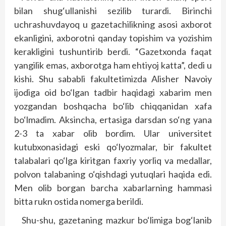
bilan shug‘ullanishi sezilib turardi. Birinchi
uchrashuvdayoq u gazetachilikning asosi axborot
ekanligini, axborotni qanday topishim va yozishim
kerakligini tushuntirib berdi. “Gazetxonda faqat
yangilik emas, axborotga ham ehtiyoj katta”, dedi u
kishi. Shu sababli fakultetimizda Alisher Navoiy
ijodiga oid bo‘lgan tadbir haqidagi xabarim men
yozgandan boshqacha bo‘lib chiqqanidan xafa
bo‘lmadim. Aksincha, ertasiga darsdan so‘ng yana
2-3 ta xabar olib bordim. Ular universitet
kutubxonasidagi eski qo‘lyozmalar, bir fakultet
talabalari qo‘lga kiritgan faxriy yorliq va medallar,
polvon talabaning o‘qishdagi yutuqlari haqida edi.
Men olib borgan barcha xabarlarning hammasi
bitta rukn ostida nomerga berildi.
Shu-shu, gazetaning mazkur bo‘limiga bog‘lanib