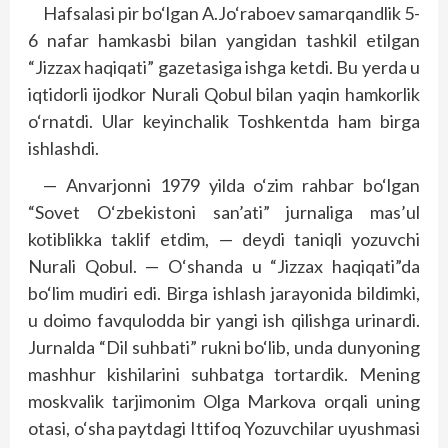
Hafsalasi pir bo‘lgan A.Jo‘raboev samarqandlik 5-
6 nafar hamkasbi bilan yangidan tashkil etilgan
“Jizzax haqiqati” gazetasiga ishga ketdi. Bu yerda u
iqtidorli ijodkor Nurali Qobul bilan yaqin hamkorlik
o‘rnatdi. Ular keyinchalik Toshkentda ham birga
ishlashdi.
— Anvarjonni 1979 yilda o‘zim rahbar bo‘lgan
“Sovet O‘zbekistoni san’ati” jurnaliga mas’ul
kotiblikka taklif etdim, — deydi taniqli yozuvchi
Nurali Qobul. — O‘shanda u “Jizzax haqiqati”da
bo‘lim mudiri edi. Birga ishlash jarayonida bildimki,
u doimo favqulodda bir yangi ish qilishga urinardi.
Jurnalda “Dil suhbati” rukni bo‘lib, unda dunyoning
mashhur kishilarini suhbatga tortardik. Mening
moskvalik tarjimonim Olga Markova orqali uning
otasi, o‘sha paytdagi Ittifoq Yozuvchilar uyushmasi