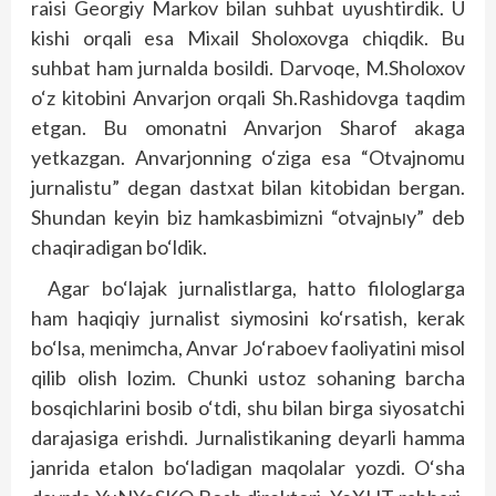
raisi Georgiy Markov bilan suhbat uyushtirdik. U
kishi orqali esa Mixail Sholoxovga chiqdik. Bu
suhbat ham jurnalda bosildi. Darvoqe, M.Sholoxov
o‘z kitobini Anvarjon orqali Sh.Rashidovga taqdim
etgan. Bu omonatni Anvarjon Sharof akaga
yetkazgan. Anvarjonning o‘ziga esa “Otvajnomu
jurnalistu” degan dastxat bilan kitobidan bergan.
Shundan keyin biz hamkasbimizni “otvajnыy” deb
chaqiradigan bo‘ldik.
Agar bo‘lajak jurnalistlarga, hatto filologlarga
ham haqiqiy jurnalist siymosini ko‘rsatish, kerak
bo‘lsa, menimcha, Anvar Jo‘raboev faoliyatini misol
qilib olish lozim. Chunki ustoz sohaning barcha
bosqichlarini bosib o‘tdi, shu bilan birga siyosatchi
darajasiga erishdi. Jurnalistikaning deyarli hamma
janrida etalon bo‘ladigan maqolalar yozdi. O‘sha