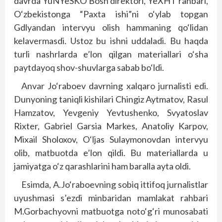
davrda YuNYeSKO Bosh direktori, YeXHT rahbari,
O‘zbekistonga “Paxta ishi”ni o‘ylab topgan
Gdlyandan intervyu olish hammaning qo‘lidan
kelavermasdi. Ustoz bu ishni uddaladi. Bu haqda
turli nashrlarda e’lon qilgan materiallari o‘sha
paytdayoq shov-shuvlarga sabab bo‘ldi.
Anvar Jo‘raboev davrning xalqaro jurnalisti edi.
Dunyoning taniqli kishilari Chingiz Aytmatov, Rasul
Hamzatov, Yevgeniy Yevtushenko, Svyatoslav
Rixter, Gabriel Garsia Markes, Anatoliy Karpov,
Mixail Sholoxov, O‘ljas Sulaymonovdan intervyu
olib, matbuotda e’lon qildi. Bu materiallarda u
jamiyatga o‘z qarashlarini ham baralla ayta oldi.
Esimda, A.Jo‘raboevning sobiq ittifoq jurnalistlar
uyushmasi s’ezdi minbaridan mamlakat rahbari
M.Gorbachyovni matbuotga noto‘g‘ri munosabati