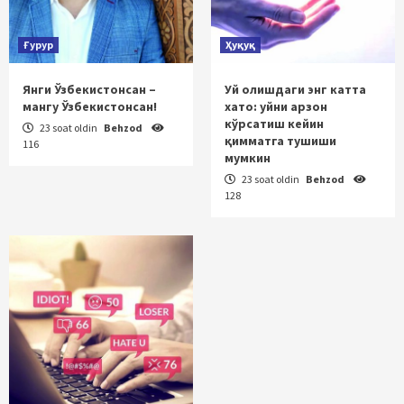
Ғурур
Ҳуқуқ
Янги Ўзбекистонсан –
Уй олишдаги энг катта
мангу Ўзбекистонсан!
хато: уйни арзон
кўрсатиш кейин
23 soat oldin
Behzod
қимматга тушиши
116
мумкин
23 soat oldin
Behzod
128