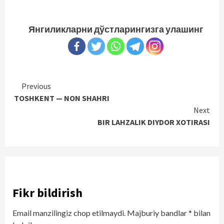
Янгиликларни дўстларингизга улашинг
Continue
Previous
TOSHKENT — NON SHAHRI
Reading
Next
BIR LAHZALIK DIYDOR XOTIRASI
Fikr bildirish
Email manzilingiz chop etilmaydi.
Majburiy bandlar
*
bilan