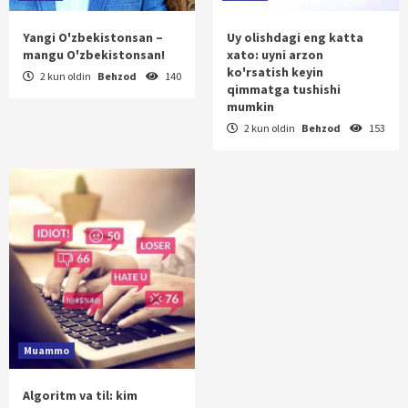
Yangi O'zbekistonsan –
Uy olishdagi eng katta
mangu O'zbekistonsan!
xato: uyni arzon
ko'rsatish keyin
2 kun oldin
Behzod
140
qimmatga tushishi
mumkin
2 kun oldin
Behzod
153
Muammo
Algoritm va til: kim