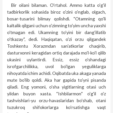
Bir oilani bilaman. O'rtahol. Ammo katta o'g'il
tadbirkorlik sohasida biroz o'zini o'nglab, olgach,
bosar-tusarini bilmay qolishdi. “Otamning qo'li
kaltalik qilgani uchun o'zimning to'yim uncha yaxshi
o'tmagan edi. Ukamning to'yini bir dang'illatib
o'tkazay”, dedi. Haqiqatan, o'zi orzu qilgandek
Toshkentu Xorazmdan san'atkorlar chaqirib,
dasturxonni keragidan ortiq darajada mo'l-ko'l qilib
ukasini uylantirdi. Essiz, essiz o'shandagi
isrofgarchilikka, uvol bo'lgan yeguliklarga
nihoyatda ichim achidi. Oqibatda uka akaga yanada
mute bo'lib qoldi. Aka har gapida to'yni pisanda
qiladi. Eng yomoni, o'sha yigitlarning otasi uch
yildan buyon xasta. “Ishbilarmon” o'g'il o'z
tashvishlari-yu orzu-havaslaridan bo'shab, otani
tuzukroq shifokorlarga ko'rsatishga vaqt