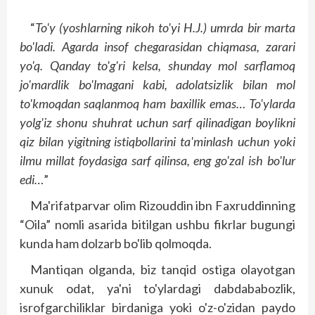
“
To'y (yoshlarning nikoh to'yi H.J.) umrda bir marta
bo'ladi. Agarda insof chegarasidan chiqmasa, zarari
yo'q. Qanday to'g'ri kelsa, shunday mol sarflamoq
jo'mardlik bo'lmagani kabi, adolatsizlik bilan mol
to'kmoqdan saqlanmoq ham baxillik emas… To'ylarda
yolg'iz shonu shuhrat uchun sarf qilinadigan boylikni
qiz bilan yigitning istiqbollarini ta'minlash uchun yoki
ilmu millat foydasiga sarf qilinsa, eng go'zal ish bo'lur
edi…
”
Ma'rifatparvar olim Rizouddin ibn Faxruddinning
“Oila” nomli asarida bitilgan ushbu fikrlar bugungi
kunda ham dolzarb bo'lib qolmoqda.
Mantiqan olganda, biz tanqid ostiga olayotgan
xunuk odat, ya'ni to'ylardagi dabdababozlik,
isrofgarchiliklar birdaniga yoki o'z-o'zidan paydo