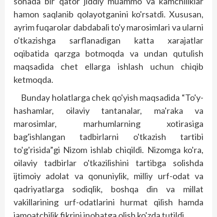
sohada bir qator jiddiy muammo va kamchiliklar
hamon saqlanib qolayotganini ko'rsatdi. Xususan,
ayrim fuqarolar dabdabali to'y marosimlari va ularni
o'tkazishga sarflanadigan katta xarajatlar
oqibatida qarzga botmoqda va undan qutulish
maqsadida chet ellarga ishlash uchun chiqib
ketmoqda.
Bunday holatlarga chek qo'yish maqsadida “To'y-
hashamlar, oilaviy tantanalar, ma'raka va
marosimlar, marhumlarning xotirasiga
bag'ishlangan tadbirlarni o'tkazish tartibi
to'g'risida”gi Nizom ishlab chiqildi. Nizomga ko'ra,
oilaviy tadbirlar o'tkazilishini tartibga solishda
ijtimoiy adolat va qonuniylik, milliy urf-odat va
qadriyatlarga sodiqlik, boshqa din va millat
vakillarining urf-odatlarini hurmat qilish hamda
jamoatchilik fikrini inobatga olish ko'zda tutildi.