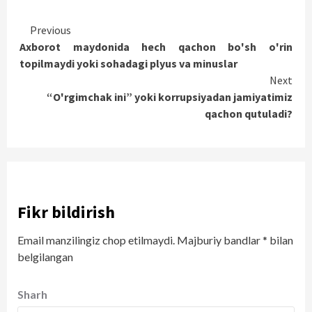
Continue
Previous
Axborot maydonida hech qachon bo'sh o'rin
Reading
topilmaydi yoki sohadagi plyus va minuslar
Next
“O'rgimchak ini” yoki korrupsiyadan jamiyatimiz
qachon qutuladi?
Fikr bildirish
Email manzilingiz chop etilmaydi.
Majburiy bandlar
*
bilan
belgilangan
Sharh