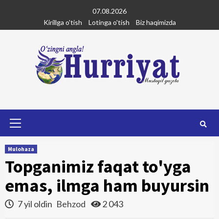
Skip
07.08.2026
to
Kirillga o'tish
Lotinga o'tish
Biz haqimizda
content
Primary
Menu
Mulohaza
Topganimiz faqat to'yga
emas, ilmga ham buyursin
7 yil oldin
Behzod
2 043