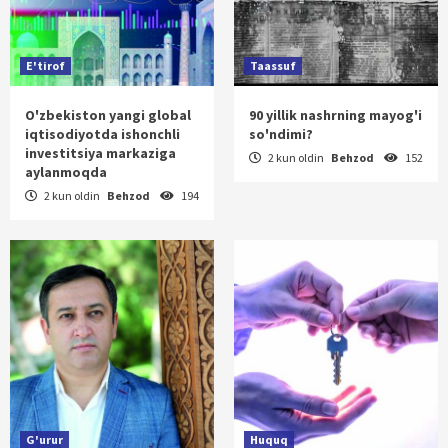
E'tirof
Taassuf
O'zbekiston yangi global
90 yillik nashrning mayog'i
iqtisodiyotda ishonchli
so'ndimi?
investitsiya markaziga
2 kun oldin
Behzod
152
aylanmoqda
2 kun oldin
Behzod
194
G'urur
Huquq