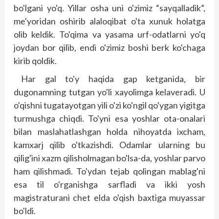
bo'lgani yo'q. Yillar osha uni o'zimiz “sayqalladik”,
me'yoridan oshirib alaloqibat o'ta xunuk holatga
olib keldik. To'qima va yasama urf-odatlarni yo'q
joydan bor qilib, endi o'zimiz boshi berk ko'chaga
kirib qoldik.
Har gal to'y haqida gap ketganida, bir
dugonamning tutgan yo'li xayolimga kelaveradi. U
o'qishni tugatayotgan yili o'zi ko'ngil qo'ygan yigitga
turmushga chiqdi. To'yni esa yoshlar ota-onalari
bilan maslahatlashgan holda nihoyatda ixcham,
kamxarj qilib o'tkazishdi. Odamlar ularning bu
qilig'ini xazm qilisholmagan bo'lsa-da, yoshlar parvo
ham qilishmadi. To'ydan tejab qolingan mablag'ni
esa til o'rganishga sarfladi va ikki yosh
magistraturani chet elda o'qish baxtiga muyassar
bo'ldi.