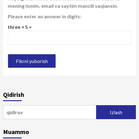
mening ismim, email va saytim manzili saqlansin.
Please enter an answer in digits:
three × 5 =
Qidirish
Qidirshish:
Muammo