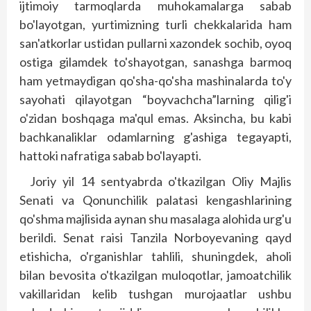
ijtimoiy tarmoqlarda muhokamalarga sabab
bo'layotgan, yurtimizning turli chekkalarida ham
san'atkorlar ustidan pullarni xazondek sochib, oyoq
ostiga gilamdek to'shayotgan, sanashga barmoq
ham yetmaydigan qo'sha-qo'sha mashinalarda to'y
sayohati qilayotgan “boyvachcha”larning qilig'i
o'zidan boshqaga ma'­qul emas. Aksincha, bu kabi
bachkanaliklar odamlarning g'ashiga tegayapti,
hattoki nafratiga sabab bo'layapti.
Joriy yil 14 sentyabrda o'tkazilgan Oliy Majlis
Senati va Qonunchilik palatasi kengashlarining
qo'shma majlisida aynan shu masalaga alohida urg'u
berildi. Senat raisi Tanzila Norboyevaning qayd
etishicha, o'rganishlar tahlili, shuningdek, aholi
bilan bevosita o'tkazilgan muloqotlar, jamoatchilik
vakillaridan kelib tushgan murojaatlar ushbu