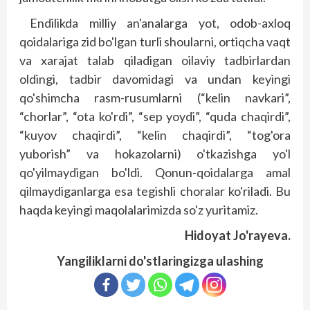
Endilikda milliy an'analarga yot, odob-axloq
qoidalariga zid bo'lgan turli shoularni, ortiqcha vaqt
va xarajat talab qiladigan oilaviy tadbirlardan
oldingi, tadbir davomidagi va undan keyingi
qo'shimcha rasm-rusumlarni (“kelin navkari”,
“chorlar”, “ota ko'rdi”, “sep yoydi”, “quda chaqirdi”,
“kuyov chaqirdi”, “kelin chaqirdi”, “tog'ora
yuborish” va hokazolarni) o'tkazishga yo'l
qo'yilmaydigan bo'ldi. Qonun-qoidalarga amal
qilmaydiganlarga esa tegishli choralar ko'riladi. Bu
haqda keyingi maqolalarimizda so'z yuritamiz.
Hidoyat Jo'rayeva.
Yangiliklarni do'stlaringizga ulashing