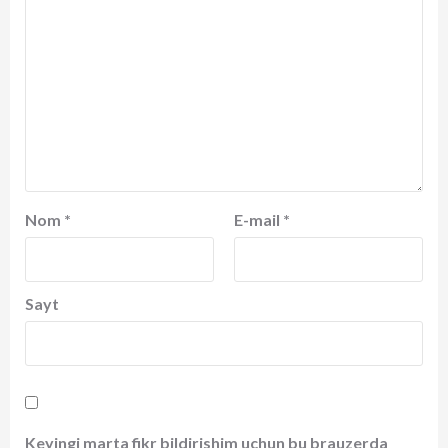
Nom
*
E-mail
*
Sayt
Keyingi marta fikr bildirishim uchun bu brauzerda