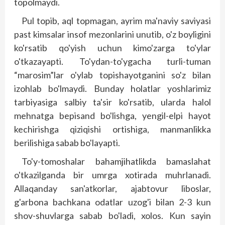
topolmaydi.
Pul topib, aql topmagan, ayrim ma'naviy saviyasi
past kimsalar insof mezonlarini unutib, o'z boyligini
ko'rsatib qo'yish uchun kimo'zarga to'ylar
o'tkazayapti. To'ydan-to'ygacha turli-tuman
“marosim”lar o'ylab topishayotganini so'z bilan
izohlab bo'lmaydi. Bunday holatlar yoshlarimiz
tarbiyasiga salbiy ta'sir ko'rsatib, ularda halol
mehnatga bepisand bo'lishga, yengil-elpi hayot
kechirishga qiziqishi ortishiga, manmanlikka
berilishiga sabab bo'layapti.
To'y-tomoshalar bahamjihatlikda bamaslahat
o'tkazilganda bir umrga xotirada muhrlanadi.
Allaqanday san'atkorlar, ajabtovur liboslar,
g'arbona bachkana odatlar uzog'i bilan 2-3 kun
shov-shuvlarga sabab bo'ladi, xolos. Kun sa­yin