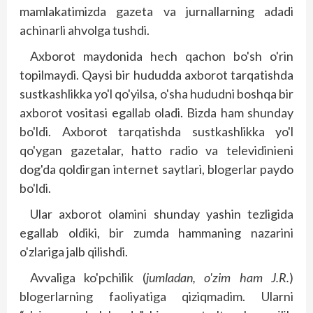
mamlakatimizda gazeta va jurnallarning adadi
achinarli ahvolga tushdi.
Axborot maydonida hech qachon bo'sh o'rin
topilmaydi. Qaysi bir hududda axborot tar­qatishda
sustkashlikka yo'l qo'yilsa, o'sha hududni boshqa bir
axborot vositasi egallab oladi. Bizda ham shunday
bo'ldi. Axborot tarqatishda sust­kashlikka yo'l
qo'ygan gazetalar, hatto radio va televidinieni
dog'da qoldirgan internet saytlari, blogerlar paydo
bo'ldi.
Ular axborot olamini shunday yashin tezligida
egallab oldiki, bir zumda hammaning nazarini
o'zlariga jalb qilishdi.
Avvaliga ko'pchilik (
jumladan, o'zim ham J.R.
)
blogerlarning faoliyatiga qiziqmadim. Ularni