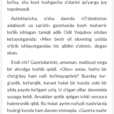
bo'lsa, shu kuni tushgacha o'zlarini qo'yarga joy
topolmasdi.
Aytishlaricha, o'sha davrda «O'zbekiston
adabiyoti va san'ati» gazetasida bosh muharrir
bo'lib ishlagan taniqli adib Odil Yoqubov ishdan
ketayotganida: «Men besh yil olovning ustida
o'tirib ishlayotganday his qildim o'zimni», degan
ekan.
Endi-chi? Gazetalarimiz, umuman, matbuot nega
bir ahvolga tushib qoldi. «Olov» emas, hatto bir
cho'g'day ham nafi bo'lmayaptimi? Bunday tur­
g'unlik, befarqlik, karaxt holat bir kunda yoki bir
yilda paydo bo'lgani yo'q. U o'tgan yillar davomida
yuzaga keldi. Avvaldan qotib qolgan ichki senzura
hukmronlik qildi. Bu holat ayrim nufuzli nashrlarda
hozirgi kunda ham davom etmoqda. «Gazeta nashr