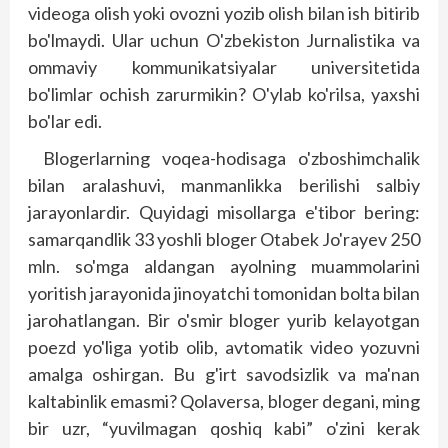
videoga olish yoki ovozni yozib olish bilan ish bitirib
bo'lmaydi. Ular uchun O'zbekiston Jurnalistika va
ommaviy kommunikatsiyalar universitetida
bo'limlar ochish zarurmikin? O'ylab ko'rilsa, yaxshi
bo'lar edi.
Blogerlarning voqea-hodisaga o'zboshimchalik
bilan aralashuvi, manmanlikka berilishi salbiy
jarayonlardir. Quyidagi misollarga e'tibor bering:
samarqandlik 33 yoshli bloger Otabek Jo'rayev 250
mln. so'mga aldangan ayolning muammolarini
yoritish jarayonida jinoyatchi tomonidan bolta bilan
jarohatlangan. Bir o'smir bloger yurib kelayotgan
poezd yo'liga yotib olib, avtomatik video yozuvni
amalga oshirgan. Bu g'irt savodsizlik va ma'nan
kaltabinlik emasmi? Qolaversa, bloger degani, ming
bir uzr, “yuvilmagan qoshiq kabi” o'zini kerak