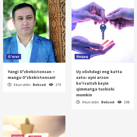
G'urur
Huquq
Yangi O'zbekistonsan –
Uy olishdagi eng katta
mangu O'zbekistonsan!
xato: uyni arzon
ko'rsatish keyin
4 kun oldin
Behzod
179
qimmatga tushishi
mumkin
4 kun oldin
Behzod
208