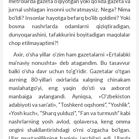
metrolarda gazeta o'qiyotgan yoki qo'lida gazeta va
jurnal ushlagan insonni uchratmaysiz. Nega? Nima
bo'ldi? Insonlar hayotga befarq bo'lib qoldimi? Yoki
bosma nashrlarda odamlarni qiziqtiradigan,
dunyoqarashini, tafakkurini boyitadigan maqolalar
chop etilmayaptimi?!
Axir, o'sha yillar o'zim ham gazetalarni «Ertalabki
ma'naviy nonushta» deb atagandim. Bu tasavvur
balki o'sha davr uchun to'g'ridir. Gazetalar o'tgan
asrning 80-yillari oxirlarida xalqning chinakam
maslahatgo'yi, eng yaqin do'sti va axborot
manbaiga aylangandi. Ayniqsa, «O'zbekiston
adabiyoti va san'ati», “Toshkent oqshomi”, “Yoshlik”,
«Yosh kuch», “Sharq yulduzi”, “Fan va turmush” kabi
nashrlarning yosh avlod, qolaversa, keng omma
ongini shakllantirishdagi o'rni o'zgacha bo'lgan.
Ular mustaqillikning haqiqiy jarchilari edi. Ularda