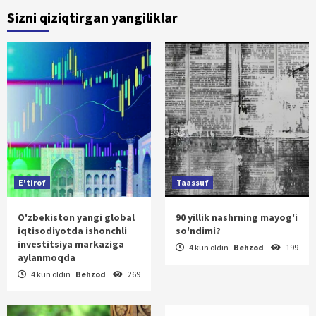
Sizni qiziqtirgan yangiliklar
E'tirof
Taassuf
O'zbekiston yangi global
90 yillik nashrning mayog'i
iqtisodiyotda ishonchli
so'ndimi?
investitsiya markaziga
4 kun oldin
Behzod
199
aylanmoqda
4 kun oldin
Behzod
269