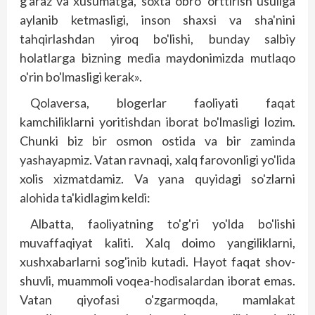
g'araz va xusumatga, soxta obro' orttirish usuliga
aylanib ketmasligi, inson shaxsi va sha'nini
tahqirlashdan yiroq bo'lishi, bunday salbiy
holatlarga bizning media maydonimizda mutlaqo
o'rin bo'lmasligi kerak».
Qolaversa, blogerlar faoliyati faqat
kamchiliklarni yoritishdan iborat bo'lmasligi lozim.
Chunki biz bir osmon ostida va bir zaminda
yashayapmiz. Vatan ravnaqi, xalq farovonligi yo'lida
xolis xizmatdamiz. Va yana quyidagi so'zlarni
alohida ta'kidlagim keldi:
Albatta, faoliyatning to'g'ri yo'lda bo'lishi
muvaffaqiyat kaliti. Xalq doi­mo yangiliklarni,
xushxabarlarni sog'inib kutadi. Hayot faqat shov-
shuvli, muammoli voqea-hodisalardan iborat emas.
Vatan qiyofasi o'zgarmoqda, mamlakat