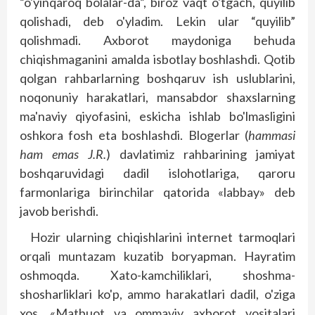
“o'yinqaroq bolalar-da”, biroz vaqt o'tgach, quyilib
qolishadi, deb o'yladim. Lekin ular “quyilib”
qolishmadi. Axborot maydoniga behuda
chiqishmaganini amalda isbotlay boshlashdi. Qotib
qolgan rahbarlarning boshqaruv ish uslublarini,
noqonuniy harakatlari, mansabdor shaxs­larning
ma'naviy qiyofasini, eskicha ishlab bo'lmasligini
oshkora fosh eta boshlashdi. Blogerlar (
hammasi
ham emas J.R.
) davlatimiz rahbarining jamiyat
boshqaruvidagi dadil islohotlariga, qaroru
farmonlariga birinchilar qatorida «labbay» deb
javob berishdi.
Hozir ularning chiqishlarini internet tarmoqlari
orqali muntazam kuzatib boryapman. Hayratim
oshmoqda. Xato-kamchiliklari, shoshma-
shosharliklari ko'p, ammo harakatlari dadil, o'ziga
xos. «Matbuot va ommaviy axborot vositalari