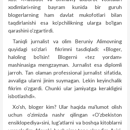
xodimlari»ning bayram kunida bir guruh
blogerlarning ham davlat mukofotlari bilan
taqdirlanishi esa ko'pchilikning ularga bo'lgan
qarashini o'zgartirdi.
Taniqli jurnalist va olim Beruniy Alimovning
quyidagi so'zlari fikrimni tasdiqladi: «Bloger,
haloling bo'lsin! Blogerni «tez yordam»
mashinasiga mengzayman. Jurnalist esa diplomli
jarroh. Tan olaman professional jurnalist sifatida,
avvaliga ularni jinim suymagan. Lekin keyinchalik
fikrim o'zgardi. Chunki ular jamiyatga kerakligini
isbotlashdi».
Xo'sh, bloger kim? Ular haqida ma'lumot olish
uchun o'zimizda nashr qilingan «O'zbekiston
ensiklopediya»­sini, lug'atlarni va boshqa kitoblarni