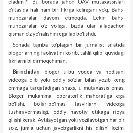
oladimi?! Bu borada jahon OAV mutaxassislari
o'rtasida hali ham bir fikrga kelingani yo'q. Bahs-
munozaralar davom etmoqda. Lekin bahs-
munozaralar o'z yo'liga, bizda ular allaqachon
qisman o'z yo'nalishini egallab bo'lishdi.
Sohada tajriba to'plagan bir jurnalist sifatida
blogerlarning faoliyatini ko'rib, tahlil qilib, quyidagi
fikrlarni bildirmoqchiman.
Birinchidan
, bloger u-bu voqea va hodisani
videoga olib yoki oddiy so'zlar bilan yozib keng
ommaga tar­qatadigan shaxs, u mutaxassis emas.
Bloger mukammal operatorlik mahoratiga ega
bo'lishi, bo'lar-bo'lmas tasvirlarni videoga
tushiravermasligi, oddiy hayotiy etikaga rioya
qilishi kerak. Aytilayotgan yoki yozilayotgan har bir
so'z, jumla uchun javobgarlikni his qilishi lozim.