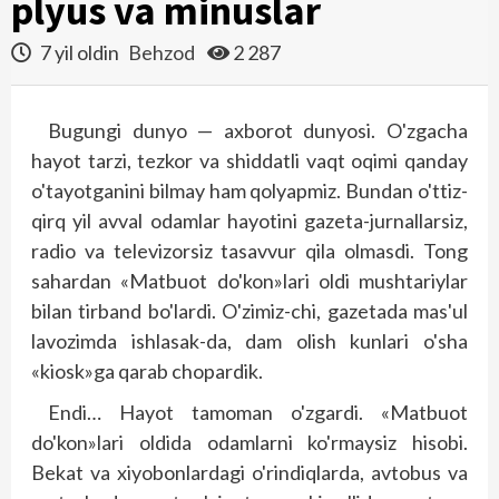
plyus va minuslar
7 yil oldin
Behzod
2 287
Bugungi dunyo — axborot dunyosi. O'zgacha
hayot tarzi, tezkor va shiddatli vaqt oqimi qanday
o'tayotganini bilmay ham qolyapmiz. Bundan o'ttiz-
qirq yil avval odamlar hayotini gazeta-jurnallarsiz,
radio va televizorsiz tasavvur qila olmasdi. Tong
sahardan «Matbuot do'kon»lari oldi mushtariylar
bilan tirband bo'lardi. O'zimiz-chi, gazetada mas'ul
lavozimda ishlasak-da, dam olish kunlari o'sha
«kiosk»ga qarab chopardik.
Endi… Hayot tamoman o'zgardi. «Matbuot
do'kon»lari oldida odamlarni ko'rmaysiz hisobi.
Bekat va xiyobonlardagi o'rindiqlarda, avtobus va