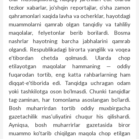
tezkor xabarlar, jo'shqin reportajlar, o'sha zamon
qahramonlari xaqida lav­ha va ocherklar, hayotdagi
muammolarni qamrab olgan tan­qidiy va tahliliy
maqolalar, felyetonlar berib borilardi. Bosma
nashrlar hayotning barcha jabhalarini qamrab
olgandi. Respublikadagi birorta yangilik va voqea
e'tibordan chetda qolmasdi. Ularda chop
etilayotgan maqolalar hammaning — oddiy
fuqarodan tortib, eng katta rahbarlarning ham
diqqat-e'tiborida edi. Tanqidga uchragan odam
yoki tashkilotga oson bo'lmasdi. Chunki tanqidlar
tag-zaminan, har tomonlama asoslangan bo'lardi.
Bosh muharrirdan tortib oddiy muxbirgacha
gazetachilik mas'uliyatini chuqur his qilishardi.
Ayniqsa, bosh muharrirlar gazetasida biror
muammo ko'tarib chiqilgan maqola chop etilgan