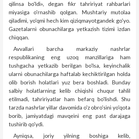
qilinsa bo'ldi», degan fikr tahririyat rahbarlari
miyasiga o'rnashib qolgan. Mushtariy mutolaa
qiladimi, yo'qmi hech kim qiziqmayotgandek go'yo.
Gazetalarni obunachilarga yetkazish tizimi izdan
chiqqan.
Avvallari barcha markaziy nashrlar
respublikaning eng uzoq manzillariga ham
tushgacha yetkazib berilgan bo'lsa, keyinchalik
ularni obunachilarga haftalab kechiktirilgan holda
olib borish holatlari yuz bera boshladi. Bunday
salbiy holatlarning kelib chiqishi chuqur tahlil
etilmadi, tahririyatlar ham befarq bo'lishdi. Shu
tarzda nashrlar yillar davomida o'z obro'sini yo'qota
borib, jamiyatdagi mav­qeini eng past darajaga
tushirib qo'ydi.
Ayniqsa, joriy yilning boshiga kelib,