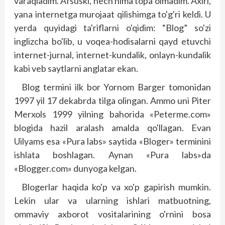
varaqladim. Afsuski, hech nima topa olmadim. Axiri,
yana internetga murojaat qilishimga to'g'ri keldi. U
yerda quyidagi ta'riflarni o'qidim: “Blog” so'zi
inglizcha bo'lib, u voqea-hodisalarni qayd etuvchi
internet-jurnal, internet-kundalik, onlayn-kundalik
kabi veb saytlarni anglatar ekan.
Blog termini ilk bor Yornom Barger tomonidan
1997 yil 17 dekabrda tilga olingan. Ammo uni Piter
Merxols 1999 yilning bahorida «Peterme.com»
blogida hazil aralash amalda qo'llagan. Evan
Uilyams esa «Pura labs» saytida «Bloger» terminini
ishlata boshlagan. Aynan «Pura labs»da
«Blogger.com» dunyoga kelgan.
Blogerlar haqida ko'p va xo'p gapirish mumkin.
Lekin ular va ularning ishlari matbuotning,
ommaviy axborot vositalarining o'rnini bosa