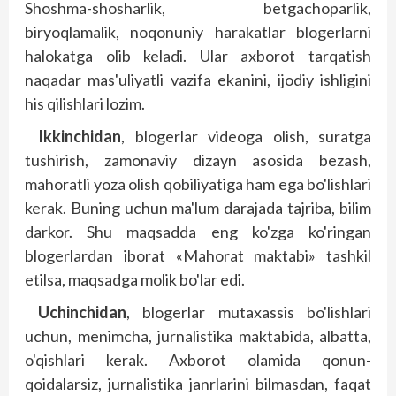
Shoshma-shosharlik, betgachoparlik,
biryoqlamalik, noqonuniy harakatlar blogerlarni
halokatga olib keladi. Ular axborot tarqatish
naqadar mas'uliyatli vazifa ekanini, ijodiy ishligini
his qilishlari lozim.
Ikkinchidan
, blogerlar videoga olish, suratga
tushirish, zamonaviy dizayn asosida bezash,
mahoratli yoza olish qobiliyatiga ham ega bo'lishlari
kerak. Buning uchun ma'lum darajada tajriba, bilim
darkor. Shu maqsadda eng ko'zga ko'ringan
blogerlardan iborat «Mahorat maktabi» tashkil
etilsa, maqsadga molik bo'lar edi.
Uchinchidan
, blogerlar mutaxassis bo'lishlari
uchun, menimcha, jurnalistika maktabida, albatta,
o'qishlari kerak. Axborot olamida qonun-
qoidalarsiz, jurnalistika janrlarini bilmasdan, faqat