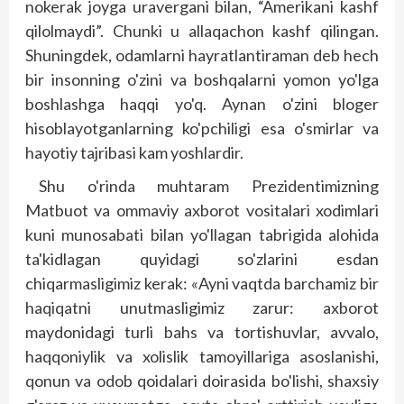
nokerak joyga uravergani bilan, “Amerikani kashf
qilolmaydi”. Chunki u allaqachon kashf qilingan.
Shuningdek, odamlarni hayratlantiraman deb hech
bir insonning o'zini va bosh­qalarni yomon yo'lga
boshlashga haqqi yo'q. Aynan o'zini bloger
hisoblayotganlarning ko'pchiligi esa o'smirlar va
hayotiy tajribasi kam yoshlardir.
Shu o'rinda muhtaram Prezidentimizning
Matbuot va ommaviy axborot vositalari xodimlari
kuni munosabati bilan yo'llagan tabrigida alohida
ta'kidlagan quyidagi so'zlarini esdan
chiqarmasligimiz kerak: «Ayni vaqtda barchamiz bir
haqiqatni unutmasligimiz zarur: axborot
maydonidagi turli bahs va tortishuvlar, avvalo,
haqqoniylik va xolislik tamoyillariga asoslanishi,
qonun va odob qoidalari doirasida bo'lishi, shaxsiy