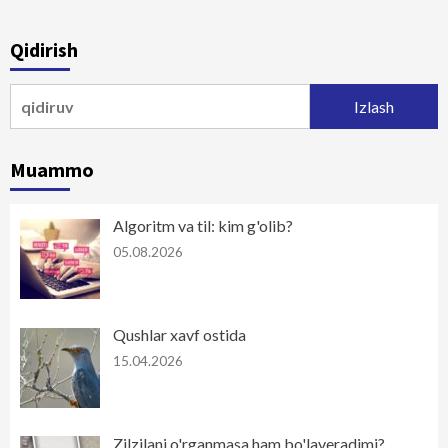
Qidirish
Qidirshish:
Muammo
Algoritm va til: kim g'olib?
05.08.2026
Qushlar xavf ostida
15.04.2026
Zilzilani o'rganmasa ham bo'laveradimi?