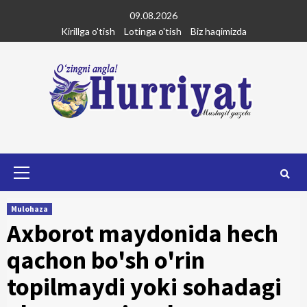
Skip
09.08.2026
to
Kirillga o'tish
Lotinga o'tish
Biz haqimizda
content
Primary
Menu
Mulohaza
Axborot maydonida hech
qachon bo'sh o'rin
topilmaydi yoki sohadagi