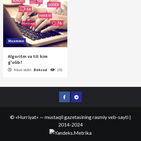
Muammo
Algoritm va til: kim
g'olib?
4 kun oldin
Behzod
191
Facebook
Telegram
©
«Hurriyat»
— mustaqil gazetasining rasmiy veb-sayti
|
2014-2024