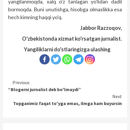
yangilanmoqda, xalq o'z tanlagan yo'lidan dadil
bormoqda. Buni unutishga, hisobga olmaslikka esa
hech kimning haqqi yo'q.
Jabbor Razzoqov,
O'zbekistonda xizmat ko'rsatgan jurnalist.
Yangiliklarni do'stlaringizga ulashing
Continue
Previous
“Blogerni jurnalist deb bo'lmaydi”
Reading
Next
Topganimiz faqat to'yga emas, ilmga ham buyursin