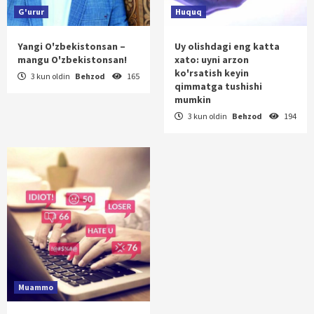
G'urur
Huquq
Yangi O'zbekistonsan –
Uy olishdagi eng katta
mangu O'zbekistonsan!
xato: uyni arzon
ko'rsatish keyin
3 kun oldin
Behzod
165
qimmatga tushishi
mumkin
3 kun oldin
Behzod
194
Muammo