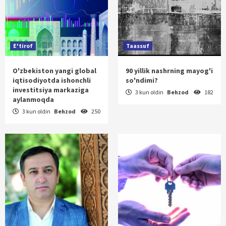
E'tirof
Taassuf
O'zbekiston yangi global
90 yillik nashrning mayog'i
iqtisodiyotda ishonchli
so'ndimi?
investitsiya markaziga
3 kun oldin
Behzod
182
aylanmoqda
3 kun oldin
Behzod
250