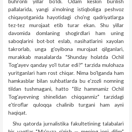
buhronli yillar bo'ldi. Odam keskin burilish
pallalarida, yangi a'molning istiqboliga peshvoz
chiqayotganida hayotidagi cho'ng qadriyatlarga
tez-tez murojaat etib turar ekan. Shu yillar
davomida domlaning shogirdlari ham uning
saboqlarini bot-bot eslab, nasihatlarini xayolan
takrorlab, unga g'oyibona murojaat qilganlari,
murakkab masalalarda “Shunday holatda Ochil
Tog'ayev qanday yo'l tutar edi?” tarzida mulohaza
yuritganlari ham rost chiqar. Nima bo'lganda ham
hamkasblar bilan suhbatlarda bu e'zozli nomning
tildan tushmagani, hatto “Biz hammamiz Ochil
Tog'ayevning shinelidan chiqqanmiz” tarzidagi
e'tiroflar quloqqa chalinib turgani ham ayni
haqiqat.
Shu qatorda jurnalistika fakultetining talabalari
bir vaqtlar “Ma'ruza o'qish — mening joni dilim”