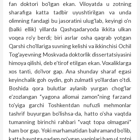
fan doktori bo'lgan ekan. Viloyatda u zotning
sharafiga katta tadbir uyushtirilgan va unda
olimning fandagi bu jasoratini ulug'lab, keyingi o'n
(balki ellik) yillarda Qashqadaryoda ikkita ulkan
voqea ro'y berdi; biri asrlar osha qaqrab yotgan
Qarshi cho'llariga suvning kelishi va ikkinchisi Ochil
Tog'ayevning Moskvada doktorlik dissertatsiyasini
himoya qilishi, deb e'tirof etilgan ekan. Voxaliklarga
xos tanti, do'lvor gap. Ana shunday sharaf egasi
keyinchalik goh oydin, goh zulmatli yo'llardan o'tdi.
Boshida qora bulutlar aylanib yurgan chog'lar
e'zozlangan “yagona allomai zamon”ning farzand
to'yiga garchi Toshkentdan nufuzli mehmonlar
tashrif buyurgan bo'lishsa-da, hatto o'sha vaqtda
tumanning birinchi rahbari “vaqt topa olmagani”
ham bor gap. Yoki marhamatidan bahramand bo'lib,
katta hayotga qadam qo'ygan yaqinlari ham ul zotni