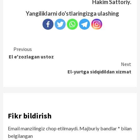
Hakim Sattoriy.
Yangiliklarni do'stlaringizga ulashing
Continue
Previous
El e'zozlagan ustoz
Reading
Next
El-yurtga sidqidildan xizmat
Fikr bildirish
Email manzilingiz chop etilmaydi.
Majburiy bandlar
*
bilan
belgilangan