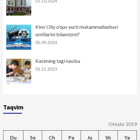
01.10.2024
Kino Oliy o'quv yurti mukammallashuvi
omillarini bilamizmi?
05.09.2024
Kasbning tagi nasiba
01.11.2023
Taqvim
Oktabr 2019
Du
Se
Ch
Pa
Ju
Sh
Ya