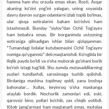
hamma ham shu orzuda emas ekan. Rosti, Asqar
akaning ko'zini yog'ini yalagan, uning soyasida
davru davron surgan odamlarni izlab topib bo'lmas,
ular qisqa xotiralarini baham ko'rishni ham
istashmasdi. Bunday “siylov”dan Ochil Tog'ayev
ham bebahra emas. Bir borganimda ustozning
xotirasiga qilinadigan ishlar bilan qiziqqanman.
“Tumandagi bolalar kutubxonasini Ochil Tog'ayev
nomiga qo'yganmiz” deb maqtanishdi. Ko'ngilda bir
iliqlik paydo bo'ldi va o'sha muborak go'shani borib
ko'rish istagi tug'ildi. Shu zumda mutasaddilarning
yuzlari tundlashdi, sarosimaga tushib qolishdi.
Birdaniga mashina topilmay qoldi, yana boshqa
bahonalar… Xullas, ke­yinroq o'sha maskanga
ataylab bordik. Nochorlik zamonlari edi, eski,
qarovsiz bino, pollari ko'chib, zax chiqib yotibdi.
Kitob jamg'armasi ham maqtanarli emas, mutolaa