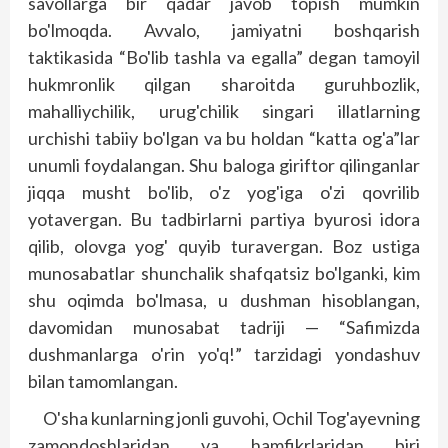
savollarga bir qadar javob topish mumkin
bo'lmoqda. Avvalo, jamiyatni boshqarish
taktikasida “Bo'lib tashla va egalla” degan tamoyil
hukmronlik qilgan sharoitda guruhbozlik,
mahalliychilik, urug'chilik singari illatlarning
urchishi tabiiy bo'lgan va bu holdan “katta og'a”lar
unumli foydalangan. Shu baloga giriftor qilinganlar
jiqqa musht bo'lib, o'z yog'iga o'zi qovrilib
yotavergan. Bu tadbirlarni partiya byurosi idora
qilib, olovga yog' quyib turavergan. Boz ustiga
munosabatlar shunchalik shafqatsiz bo'lganki, kim
shu oqimda bo'lmasa, u dushman hisoblangan,
davomidan munosabat tadriji — “Safimizda
dushmanlarga o'rin yo'q!” tarzidagi yondashuv
bilan tamomlangan.
O'sha kunlarning jonli guvohi, Ochil Tog'ayevning
zamondoshlaridan va hamfikrlaridan biri