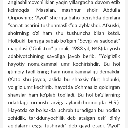
anglashilmovchiliklar yaqin yillargacha davom etib
kelmoqda. Masalan, mashhur shoir Abdulla
Oripovning “Ayol” she'riga baho berishda domlani
“san'at asarini tushunmaslik”da ayblashdi. Afsuski,
shoirning o'zi ham shu tushuncha bilan ketdi.
Holbuki, bahsga sabab bo'lgan “Sevgi va sadoqat”
maqolasi (“Guliston” jurnali, 1983 yil, №8)da yosh
adabiyotchining savoliga javob berib, “Yolg'izlik
hayotiy nomukammal umr kechirishdir. Bu hol
ijtimoiy faollikning ham nomukammalligi demakdir
(Xato shu joyda, aslida bu shaxsiy fikr; holbuki,
yolg'iz umr kechirib, hayotda o'chmas iz qoldirgan
shaxs­lar ham ko'plab topiladi. Bu hol ba'zilarning
odatdagi turmush tarziga aylanib bormoqda. H.S.).
Hayotda oz bo'lsa-da uchrab turadigan bu hodisa
zohidlik, tarkidunyochilik deb atalgan eski diniy
aqidalarni esga tushiradi” deb qayd etadi. “Ayol”