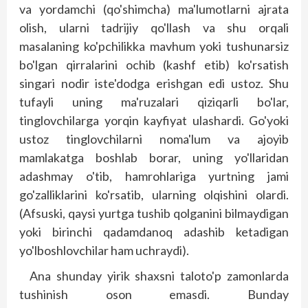
va yordamchi (qo'shimcha) ma'lumotlarni ajrata
olish, ularni tadrijiy qo'llash va shu orqali
masalaning ko'pchilikka mavhum yoki tushunarsiz
bo'lgan qirralarini ochib (kashf etib) ko'rsatish
singari nodir iste'dodga erishgan edi ustoz. Shu
tufayli uning ma'ruzalari qiziqarli bo'lar,
tinglovchilarga yorqin kayfiyat ulashardi. Go'yoki
ustoz tinglovchilarni noma'lum va ajoyib
mamlakatga boshlab borar, uning yo'llaridan
adashmay o'tib, hamrohlariga yurtning jami
go'zalliklarini ko'rsatib, ularning olqishini olardi.
(Afsuski, qaysi yurtga tushib qolganini bilmaydigan
yoki birinchi qadamdanoq adashib ketadigan
yo'lboshlovchilar ham uchraydi).
Ana shunday yirik shaxsni taloto'p zamonlarda
tushinish oson emasdi. Bunday