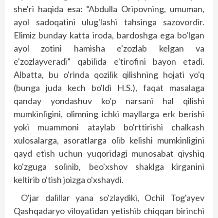
she'ri haqida esa: “Abdulla Oripovning, umuman,
ayol sadoqatini ulug'lashi tahsinga sazovordir.
Elimiz bunday katta iroda, bardoshga ega bo'lgan
ayol zotini hamisha e'zozlab kelgan va
e'zozlayveradi” qabilida e'tirofini bayon etadi.
Albatta, bu o'rinda qozilik qilishning hojati yo'q
(bunga juda kech bo'ldi H.S.), faqat masalaga
qanday yondashuv ko'p narsani hal qilishi
mumkinligini, olimning ichki mayllarga erk berishi
yoki muammoni ataylab bo'rttirishi chalkash
xulosalarga, asoratlarga olib kelishi mumkinligini
qayd etish uchun yuqoridagi munosabat qiyshiq
ko'zguga solinib, beo'xshov shaklga kirganini
keltirib o'tish joizga o'xshaydi.
O'jar dalillar yana so'zlaydiki, Ochil Tog'ayev
Qashqadaryo viloyatidan yetishib chiqqan birinchi