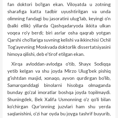
fan doktori bo'lgan ekan. Viloyatda u zotning
sharafiga katta tadbir uyushtirilgan va unda
olimning fandagi bu jasoratini ulug'lab, keyingi o'n
(balki ellik) yillarda Qashqadaryoda ikkita ulkan
voqea ro'y berdi; biri asrlar osha qaqrab yotgan
Qarshi cho'llariga suvning kelishi va ikkinchisi Ochil
Tog'ayevning Moskvada doktorlik dissertatsiyasini
himoya qilishi, deb e'tirof etilgan ekan.
Xirqa avloddan-avlodga o'tib, Shayx Sodiqqa
yetib kelgan va shu joyda Mirzo Ulug'bek pishiq
g'ishtdan masjid, xonaqo, ayvon qurdirgan bo'lib,
Samarqanddagi binolarni hisobga olmaganda
bunday go'zal imoratlar bosh­qa joyda topilmaydi.
Shuningdek, Bek Xalifa Usmonning o'z qo'li bilan
ko'chirgan Qur'onning juzvlari ham shu yerda
saqlanishini, o'zi har oyda bu joyga tashrif buyurib,