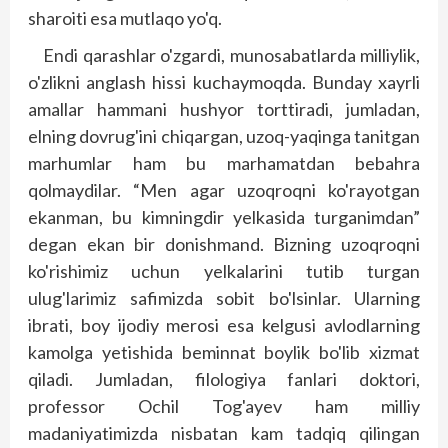
sharoiti esa mutlaqo yo'q.
Endi qarashlar o'zgardi, munosabatlarda milliylik,
o'zlikni anglash hissi kuchaymoqda. Bunday xayrli
amallar hammani hushyor torttiradi, jumladan,
elning dovrug'ini chiqargan, uzoq-yaqinga tanitgan
marhumlar ham bu marhamatdan bebahra
qolmaydilar. “Men agar uzoqroqni ko'rayotgan
ekanman, bu kimningdir yelkasida turganimdan”
degan ekan bir donishmand. Bizning uzoqroqni
ko'rishimiz uchun yelkalarini tutib turgan
ulug'larimiz safimizda sobit bo'lsinlar. Ularning
ibrati, boy ijodiy merosi esa kelgusi avlodlarning
kamolga yetishida beminnat boylik bo'lib xizmat
qiladi. Jumladan, filologiya fanlari doktori,
professor Ochil Tog'ayev ham milliy
madaniyatimizda nisbatan kam tadqiq qilingan