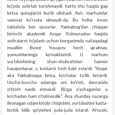
ko'pda xotirlab turishmaydi, hatto shu haqda gap
ketsa quloqlarini burib olishadi. Axir, marhumlar
saxovat ko'rsata olmaydi-da. Bu hollar inson
tabiatida bor qusurlar. Yakkabog'dan chiqqan
birinchi akademik Asqar Xolmurodov haqida
xotiralarni to'plash uchun borganimda nafaqadagi
muallim Buxor Yusupov hech ajralmay,
yumushlarimga ko'maklashdi. U mar­hum
yurtdoshining shon-shuhratidan hamon
hayajonlanar, u kunlarni tush kabi eslardi: “Asqar
aka Yakkaboqqa kelsa, ko'chalar to'lib ketardi.
Uncha-buncha odamga uni ko'rish, davrasida
o'tirish nasib etmasdi. Bizga o'xshaganlar u
ko'chadan ham o'tolmasdik”. Ana shunday nazarga
ilinmagan odam kitobi chiqishini, yurtdoshini katta-
kichik bilib qo'yishini juda-juda istardi. Afsuski,