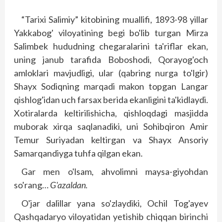
“Tarixi Salimiy” kitobining muallifi, 1893-98 yillar
Yakkabog' viloyatining begi bo'lib turgan Mirza
Salimbek hududning chegaralarini ta'riflar ekan,
uning janub tarafida Boboshodi, Qorayog'och
amloklari mavjudligi, ular (qabring nurga to'lgir)
Shayx Sodiqning marqadi makon topgan Langar
qishlog'idan uch farsax berida ekanligini ta'kidlaydi.
Xotiralarda keltirilishicha, qishloqdagi masjidda
muborak xirqa saqlanadiki, uni Sohibqiron Amir
Temur Suriyadan keltirgan va Shayx Ansoriy
Samarqandiyga tuhfa qilgan ekan.
Gar men o'lsam, ahvolimni maysa-giyohdan
so'rang…
G'azaldan.
O'jar dalillar yana so'zlaydiki, Ochil Tog'ayev
Qashqadaryo viloyatidan yetishib chiqqan birinchi