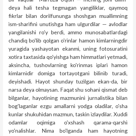
deya hali tesha tegmagan yangiliklar, qaymoq
fikrlar bilan dorilfununga shoshgan muallimning
ism-sharifini unutishga ham ulgurdilar — avlodlar
yangilanishi ro'y berdi, ammo munosabatlardagi
chandiq bo'lib qolgan o'rinlar hamon kimlarningdir
yuragida yashayotan ekanmi, uning fotosuratini
xotira taxtasida qo'yishga ham himmatlari yetmadi,
aksincha, tushovlarning ko'rinmas iplari hamon
kimlarnidir domiga tortayotgani bilinib turadi,
deyishadi. Hayot shunday tuzilgan ekan-da, bir
narsa deya olmaysan. Faqat shu sohani qismat deb
bilganlar, hayotining mazmunini jurnalistika bilan
bog'laganlar ezgu amallarni yodga oladilar, o'sha
kunlar shukuhidan mazmun, taskin izlaydilar. Xuddi
odamlar oqimiga o'xshash qarama-qarshi
yo'nalishlar. Nima bo'lganda ham hayotning