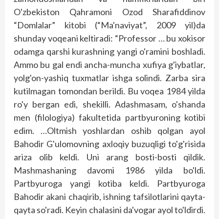
O'zbekiston Qahramoni Ozod Sharafiddinov
“Domlalar” kitobi (“Ma'naviyat”, 2009 yil)da
shunday voqeani keltiradi: “Professor … bu xokisor
odamga qarshi kurashning yangi o'ramini boshladi.
Ammo bu gal endi ancha-muncha xufiya g'iybatlar,
yolg'on-yashiq tuxmatlar ishga solindi. Zarba sira
kutilmagan tomondan berildi. Bu voqea 1984 yilda
ro'y bergan edi, shekilli. Adashmasam, o'shanda
men (filologiya) fakultetida partbyuroning kotibi
edim. …Oltmish yoshlardan oshib qolgan ayol
Bahodir G'ulomovning axloqiy buzuqligi to'g'risida
ariza olib keldi. Uni arang bosti-bosti qildik.
Mashmashaning davomi 1986 yilda bo'ldi.
Partbyuroga yangi kotiba keldi. Partbyuroga
Bahodir akani chaqirib, ishning tafsilotlarini qayta-
qayta so'radi. Keyin chalasini da'vogar ayol to'ldirdi.