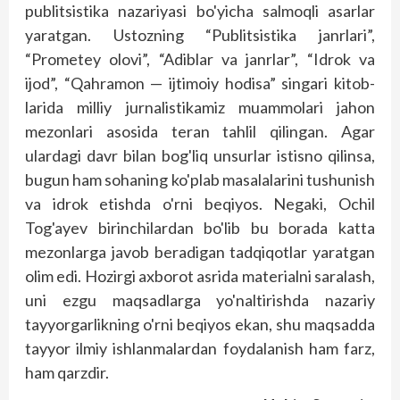
publitsistika nazariyasi bo'yicha salmoqli asarlar
yaratgan. Ustozning “Publitsistika janrlari”,
“Prometey olovi”, “Adiblar va janr­lar”, “Idrok va
ijod”, “Qahramon — ijtimoiy hodisa” singari kitob­
larida milliy jurnalistikamiz muammolari jahon
mezonlari asosida teran tahlil qilingan. Agar
ulardagi davr bilan bog'liq unsurlar istisno qilinsa,
bugun ham sohaning ko'plab masalalarini tushunish
va idrok etishda o'rni beqiyos. Negaki, Ochil
Tog'ayev birinchilardan bo'lib bu borada katta
mezonlarga javob beradigan tadqiqotlar yaratgan
olim edi. Hozirgi axborot asrida materialni saralash,
uni ezgu maqsadlarga yo'naltirishda nazariy
tayyorgarlikning o'rni beqiyos ekan, shu maqsadda
tayyor ilmiy ishlanmalardan foydalanish ham farz,
ham qarz­dir.