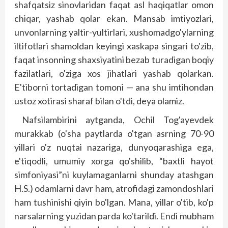
shafqatsiz sinovlaridan faqat asl haqiqatlar omon
chiqar, yashab qolar ekan. Mansab imtiyozlari,
unvonlarning yaltir-yultirlari, xushomadgo'ylarning
iltifotlari shamoldan keyingi xaskapa singari to'zib,
faqat insonning shaxsiyatini bezab turadigan boqiy
fazilatlari, o'ziga xos jihatlari yashab qolarkan.
E'tiborni tortadigan tomoni — ana shu imtihondan
ustoz xotirasi sharaf bilan o'tdi, deya olamiz.
Nafsilambirini aytganda, Ochil Tog'ayevdek
murakkab (o'sha paytlarda o'tgan asrning 70-90
yillari o'z nuqtai nazariga, dunyoqarashiga ega,
e'tiqodli, umumiy xorga qo'shilib, “baxtli hayot
simfoniyasi”ni kuylamaganlarni shunday atashgan
H.S.) odamlarni davr ham, atrofidagi zamondoshlari
ham tushinishi qiyin bo'lgan. Mana, yillar o'tib, ko'p
narsalarning yuzidan parda ko'tarildi. Endi mubham