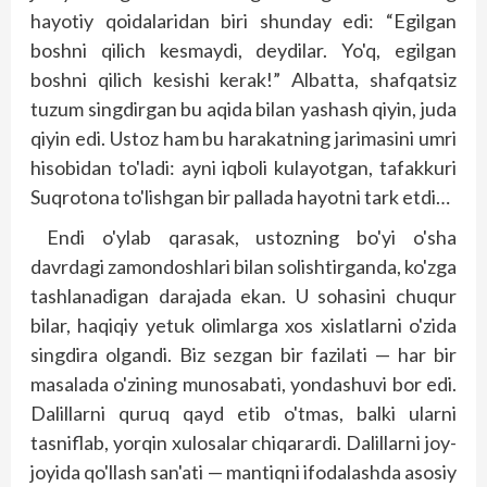
hayotiy qoidalaridan biri shunday edi: “Egilgan
boshni qilich kesmaydi, deydilar. Yo'q, egilgan
boshni qilich kesishi kerak!” Albatta, shafqatsiz
tuzum singdirgan bu aqida bilan yashash qiyin, juda
qiyin edi. Ustoz ham bu harakatning jarimasini umri
hisobidan to'ladi: ayni iqboli kulayotgan, tafakkuri
Suqrotona to'lishgan bir pallada hayotni tark etdi…
Endi o'ylab qarasak, ustozning bo'yi o'sha
davrdagi zamondoshlari bilan solishtirganda, ko'zga
tashlanadigan darajada ekan. U sohasini chuqur
bilar, haqiqiy yetuk olimlarga xos xislatlarni o'zida
singdira olgandi. Biz sezgan bir fazilati — har bir
masalada o'zining munosabati, yondashuvi bor edi.
Dalillarni quruq qayd etib o'tmas, balki ularni
tasniflab, yorqin xulosalar chiqarardi. Dalillarni joy-
joyida qo'llash san'ati — mantiqni ifodalashda asosiy