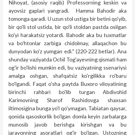
Nihoyat, (asosiy raqib) Professorning keskin va
ayovsiz gaplari yangradi. Hamma Bahodir aka
tomonga qaradi. U uzun stol ustiga bir betini qo'yib,
bir qo'li stol ustida, bir qo'li stoldan pastda osilgan
ko'yi harakatsiz yotardi. Bahodir aka bu tuxmatlar
va bo'htonlar zarbiga chidolmay, allaqachon bu
dunyodan ko'z yumgan edi.” (220-222 betlar). Ana
shunday vaziyatda Ochil Tog'ayevning qismati ham
og'ir bo'lishi mumkin edi, bu vaziyatning ssenariysi
amalga oshgan, shaf­qatsiz ko'rgilikka ro'baru
bo'lgandi. Faqat o'sha paytda Buxoro viloyatining
birinchi rahbari bo'lib turgan Abdivohid
Karimovning Sharof Rashidovga shaxsan
iltimosigina bunga yo'l qo'ymagan. Tabiatan qaysar,
qonida qasoskorlik bo'lgan domla keyin zarbalarga
munosib javob berishga kirishgan va bu
jarayonning asoratlari og'ir bo'lgan. Ustozning