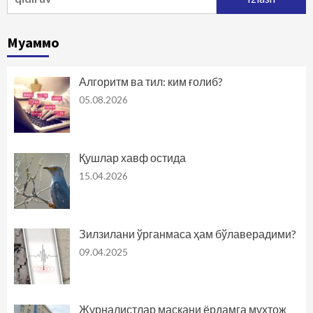
Муаммо
Алгоритм ва тил: ким ғолиб?
05.08.2026
Қушлар хавф остида
15.04.2026
Зилзилани ўрганмаса ҳам бўлаверадими?
09.04.2025
Журналистлар маскани ёрдамга муҳтож