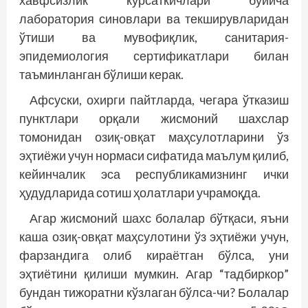
хавфсизлик кўрсаткичлари бўйича
лаборатория синовлари ва текширувларидан
ўтиши ва мувофиқлик, санитария-
эпидемиология сертификатлари билан
таъминланган бўлиши керак.
Афсуски, охирги пайтларда, чегара ўтказиш
пунктлари орқали жисмоний шахслар
томонидан озиқ-ов­қат маҳсулотларини ўз
эҳтиёжи учун нормаси сифатида маълум қилиб,
кейинчалик эса республикамизнинг ички
ҳудудларида сотиш ҳолатлари учрамоқда.
Агар жисмоний шахс болалар бўтқаси, яъни
каша озиқ-овқат маҳсулотини ўз эҳтиёжи учун,
фарзандига олиб кираётган бўлса, уни
эҳтиётини қилиши мумкин. Агар “тадбиркор”
бундан тижоратни кўзлаган бўлса-чи? Болалар