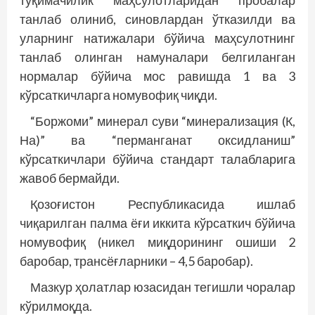
тўқимачилик маҳсулотларидан пробалар
танлаб олиниб, синовлардан ўтказилди ва
уларнинг натижалари бўйича маҳсулотнинг
танлаб олинган намуналари белгиланган
нормалар бўйича мос равишда 1 ва 3
кўрсаткичларга номувофиқ чиқди.
“Боржоми” минерал суви “минерализация (К,
На)” ва “перманганат оксидланиш”
кўрсаткичлари бўйича стандарт талабларига
жавоб бермайди.
Қозоғистон Республикасида ишлаб
чиқарилган палма ёғи иккита кўрсаткич бўйича
номувофиқ (никел миқдорининг ошиши 2
баробар, трансёғларники – 4,5 баробар).
Мазкур ҳолатлар юзасидан тегишли чоралар
кўрилмоқда.