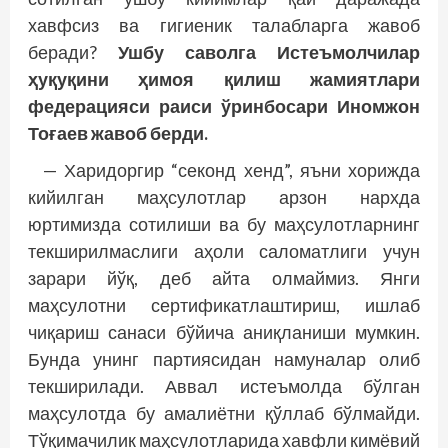
хавфсиз ва гигиеник талабларга жавоб
беради?
Ушбу саволга Истеъмолчилар
ҳуқуқини ҳимоя қилиш жамиятлари
федерацияси раиси ўринбосари Иномжон
Тоғаев жавоб берди.
— Харидоргир “секонд хенд”, яъни хорижда
кийилган маҳсулотлар арзон нарх­да
юртимизда сотилиши ва бу маҳсулотларнинг
текширилмаслиги аҳоли саломатлиги учун
зарари йўқ, деб айта олмаймиз. Янги
маҳсулотни сертификатлаштириш, ишлаб
чиқариш санаси бўйича аниқланиши мумкин.
Бунда унинг партиясидан намуналар олиб
текширилади. Аввал истеъмолда бўлган
маҳсулотда бу амалиётни қўллаб бўлмайди.
Тўқимачилик маҳсулотларида хавфли кимёвий