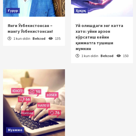
Ғурур
Ҳуқуқ
Янги Ўзбекистонсан –
Уй олишдаги энг катта
мангу Ўзбекистонсан!
хато: уйни арзон
кўрсатиш кейин
1 kun oldin
Behzod
135
қимматга тушиши
мумкин
1 kun oldin
Behzod
150
Муаммо