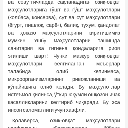
ва совутгичларда сақланадиган озиқ-овқат
маҳсулотларига гўшт ва гўшт маҳсулотлари
(колбаса, консерва), сут ва сут маҳсулотлари
(ёгурт, пишлоқ, сарёғ), балиқ, тухум, қандолат
ва ҳоказо маҳсулотларини киритишимиз
мумкин. Ушбу маҳсулотларни ташишда
санитария ва гигиена қоидаларига риоя
этилиши шарт! Чунки мазкур озиқ-овқат
маҳсулотлари белгиланган меъёрлар
талабида олиб келинмаса,
микроорганизмларнинг ривожланиши ва
кўпайишига олиб келади. Бу маҳсулотлар
истеъмол қилинса, ўткир юқумли ошқозон ичак
касалликларини келтириб чиқаради. Бу эса
инсон саломатлиги учун хавфли.
Қолаверса, озиқ-овқат маҳсулотлари