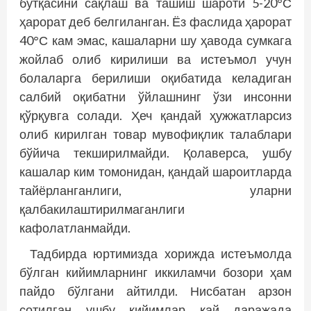
бўтқасини сақлаш ва ташиш шароти 5-20°С
ҳарорат деб белгиланган. Ёз фаслида ҳарорат
40°С кам эмас, кашаларни шу ҳавода сумкага
жойлаб олиб кирилиши ва истеъмол учун
болаларга берилиши оқибатида келадиган
салбий оқибатни ўйлашнинг ўзи инсонни
қўрқувга солади. Ҳеч қандай ҳужжатларсиз
олиб кирилган товар мувофиқлик талаблари
бўйича текширилмайди. Қолаверса, ушбу
кашалар ким томонидан, қандай шароитларда
тайёрланганлиги, уларни
қалбакилаштирилмаганлиги
кафолатланмайди.
Тадбирда юртимизда хорижда истеъмолда
бўлган кийимларнинг иккиламчи бозори ҳам
пайдо бўлгани айтилди. Нисбатан арзон
сотилган ушбу кийимлар қай даражада