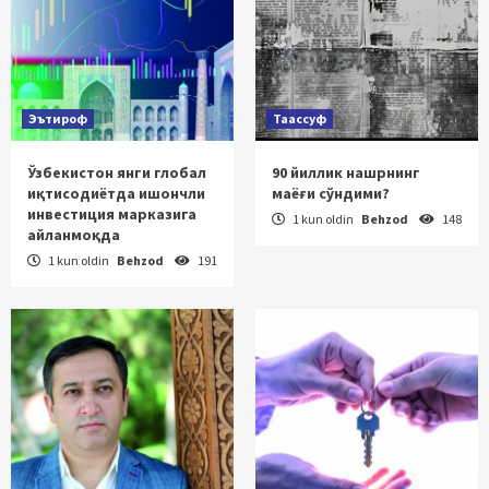
Эътироф
Таассуф
Ўзбекистон янги глобал
90 йиллик нашрнинг
иқтисодиётда ишончли
маёғи сўндими?
инвестиция марказига
1 kun oldin
Behzod
148
айланмоқда
1 kun oldin
Behzod
191