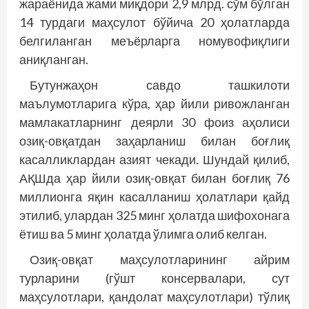
жараёнида жами миқдори 2,9 млрд. сўм бўлган
14 турдаги маҳсулот бўйича 20 ҳолатларда
белгиланган меъёрларга номувофиқлиги
аниқланган.
Бутунжаҳон савдо ташкилоти
маълумотларига кўра, ҳар йили ривожланган
мамлакатларнинг деярли 30 фоиз аҳолиси
озиқ-овқатдан заҳарланиш билан боғлиқ
касалликлардан азият чекади. Шундай қилиб,
АҚШда ҳар йили озиқ-овқат билан боғлиқ 76
миллионга яқин касалланиш ҳолатлари қайд
этилиб, улардан 325 минг ҳолатда шифохонага
ётиш ва 5 минг ҳолатда ўлимга олиб келган.
Озиқ-овқат маҳсулотларининг айрим
турларини (гўшт консервалари, сут
маҳсулотлари, қандолат маҳсулотлари) тўлиқ