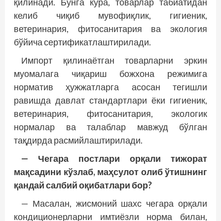
қилинади. Бунга кўра, товарлар табиатидан
келиб чиқиб мувофиқлик, гигиеник,
ветеринария, фитосанитария ва экология
бўйича сертификатлаштирилади.
Импорт қилинаётган товарларни эркин
муомалага чиқариш божхона режимига
норматив ҳужжатларга асосан тегишли
равишда давлат стандартлари ёки гигиеник,
ветеринария, фитосанитария, экологик
нормалар ва талаблар мавжуд бўлган
тақдирда расмийлаштирилади.
— Чегара постлари орқали тижорат
мақсадини кўзлаб, маҳсулот олиб ўтишнинг
қандай салбий оқибатлари бор?
— Масалан, жисмоний шахс чегара орқали
кондиционерларни имтиёзли норма билан,