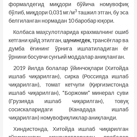
формалдегид миқдори бўйича номувофиқ
3
бўлиб, миқдори 0,031 мг/м
ташкил этган, бу эса
белгиланган нормадан 10 баробар юқори.
Колбаса маҳсулотларида крахмалнинг ошиб
кетгани қайд этилган,
шунингдек,
трансёғлар ва
думба ёғининг ўрнига ишлатиладиган ёғ
ўрнини босувчи сунъий моддалар аниқланган.
2019 йилда болалар ўйинчоқлари (Хитойда
ишлаб чиқарилган), сирка (Россияда ишлаб
чиқарилган), томат кетчупи (Қирғизистонда
ишлаб чиқарилган), “Боржоми” минерал суви
(Грузияда ишлаб чиқарилган), товуқ
сосискаларидаги (Канадада ишлаб
чиқарилган) номувофиқликлар аниқланди.
Хиндистонда, Хитойда ишлаб чиқарилган