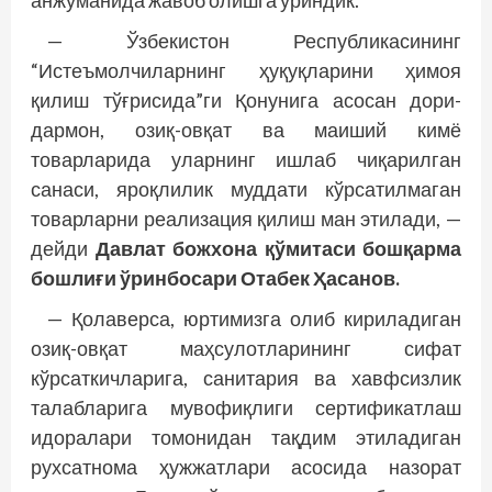
анжуманида жавоб олишга уриндик.
— Ўзбекистон Республикасининг
“Истеъмолчиларнинг ҳуқуқларини ҳимоя
қилиш тўғрисида”ги Қонунига асосан дори-
дармон, озиқ-овқат ва маиший кимё
товарларида уларнинг ишлаб чиқарилган
санаси, яроқлилик муддати кўрсатилмаган
товарларни реализация қилиш ман этилади, —
дейди
Давлат божхона қўмитаси бош­қарма
бошлиғи ўринбосари Отабек Ҳасанов.
— Қолаверса, юртимизга олиб кириладиган
озиқ-овқат маҳсулотларининг сифат
кўрсаткичларига, санитария ва хавф­сизлик
талабларига мувофиқлиги сертификатлаш
идоралари томонидан тақдим этиладиган
рухсатнома ҳужжатлари асосида назорат