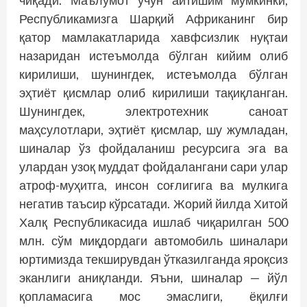
чиқади. Маълумот учун айтишим мумкинки,
Республикамизга Шарқий Африканинг бир
қатор мамлакатларида хавфсизлик нуқтаи
назаридан истеъмолда бўлган кийим олиб
кирилиши, шунингдек, истеъмолда бўлган
эҳтиёт қисмлар олиб кирилиши тақиқланган.
Шунинг­дек, электротехник саноат
маҳсулотлари, эҳтиёт қисмлар, шу жумладан,
шиналар ўз фойдаланиш ресурсига эга ва
улардан узоқ муддат фойдалангани сари улар
атроф-муҳитга, инсон соғлигига ва мулкига
негатив таъсир кўрсатади. Жорий йилда Хитой
Халқ Республикасида ишлаб чиқарилган 500
млн. сўм миқдордаги автомобиль шиналари
юртимизда текширувдан ўтказилганда яроқсиз
эканлиги аниқланди. Яъни, шиналар — йўл
қопламасига мос эмаслиги, ёқилғи