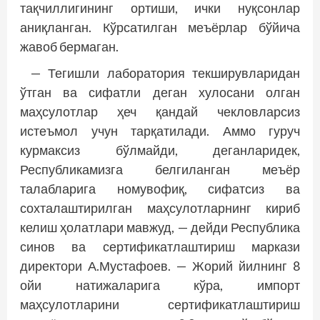
тақчиллигининг ортиши, ички нуқсонлар
аниқланган. Кўрсатилган меъёрлар бўйича
жавоб бермаган.
— Тегишли лаборатория текширувларидан
ўтган ва сифатли деган хулосани олган
маҳсулотлар ҳеч қандай чекловларсиз
истеъмол учун тарқатилади. Аммо гуруч
курмаксиз бўлмайди, деганларидек,
Республикамизга белгиланган меъёр
талабларига номувофиқ, сифатсиз ва
сохталаштирилган маҳсулотларнинг кириб
келиш ҳолатлари мавжуд, — дейди Республика
синов ва сертификатлаштириш маркази
директори А.Мустафоев. — Жорий йилнинг 8
ойи натижаларига кўра, импорт
маҳсулотларини сертификатлаштириш