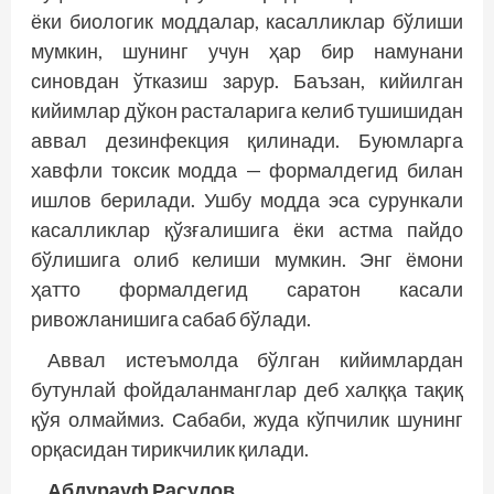
ёки биологик моддалар, касалликлар бўлиши
мумкин, шунинг учун ҳар бир намунани
синовдан ўтказиш зарур. Баъзан, кийилган
кийимлар дўкон расталарига келиб тушишидан
аввал дезинфекция қилинади. Буюмларга
хавфли токсик модда — формалдегид билан
ишлов берилади. Ушбу модда эса сурункали
касалликлар қўзғалишига ёки астма пайдо
бўлишига олиб келиши мумкин. Энг ёмони
ҳатто формалдегид саратон касали
ривожланишига сабаб бўлади.
Аввал истеъмолда бўлган кийимлардан
бутунлай фойдаланманглар деб халқ­қа тақиқ
қўя олмаймиз. Сабаби, жуда кўпчилик шунинг
орқасидан тирикчилик қилади.
Абдурауф Расулов,