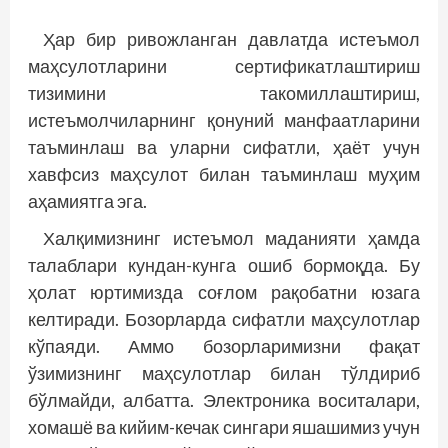
Ҳар бир ривожланган давлатда истеъмол
маҳсулотларини сертификатлаштириш
тизимини такомиллаштириш,
истеъмолчиларнинг қонуний манфаатларини
таъминлаш ва уларни сифатли, ҳаёт учун
хавфсиз маҳсулот билан таъминлаш муҳим
аҳамиятга эга.
Халқимизнинг истеъмол маданияти ҳамда
талаблари кундан-кунга ошиб бормоқда. Бу
ҳолат юртимизда соғлом рақобатни юзага
келтиради. Бозорларда сифатли маҳсулотлар
кўпаяди. Аммо бозорларимизни фақат
ўзимизнинг маҳсулотлар билан тўлдириб
бўлмайди, албатта. Электроника воситалари,
хомашё ва кийим-кечак сингари яшашимиз учун