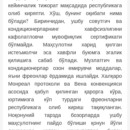
кейинчалик тижорат мақсадида республикага
олиб киряпти. Хўш, бунинг оқибати нима
бўлади? Биринчидан, ушбу совутгич ва
кондиционерларнинг хавфсизлигини
кафолатловчи мувофиқлик сертификати
бўлмайди. Маҳсулотни харид қилган
истеъмолчи эса хавфли буюмга эгалик
қилишига сабаб бўлади. Музлатгич ва
кондиционерлар озон емирувчи моддалар,
яъни фреонлар ёрдамида ишлайди. Халқаро
Монреал протоколи ва Вена конвенцияси
асосида қабул қилинган қарорга кўра,
юртимизга кўп турдаги фреонларни
республикага олиб кириш тақиқланган.
Ноқонуний тарзда бозорларда ушбу
маҳсулотнинг пайдо бўлиши қонун йўли