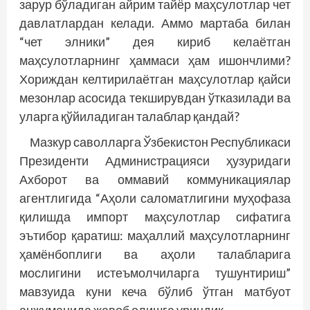
зарур бўладиган айрим тайёр маҳсулотлар чет
давлатлардан келади. Аммо мартаба билан
“чет элники” дея кириб келаётган
маҳсулотларнинг ҳаммаси ҳам ишончлими?
Хориждан келтирилаётган маҳсулотлар қайси
мезонлар асосида текширувдан ўтказилади ва
уларга қўйиладиган талаблар қандай?
Мазкур саволларга Ўзбекистон Республикаси
Президенти Администрацияси ҳузуридаги
Ахборот ва оммавий коммуникациялар
агентлигида “Аҳоли саломатлигини муҳофаза
қилишда импорт маҳсулотлар сифатига
эътибор қаратиш: маҳаллий маҳсулотларнинг
ҳамёнбоплиги ва аҳоли талабларига
мослигини истеъмолчиларга тушунтириш”
мавзуида куни кеча бўлиб ўтган матбуот