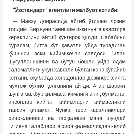
“Ўзстандарт” агентлиги
матбуот котиби:
— Мавзу доирасида айтиб ўтишни лозим
топдим. Бир куни танишим икки кунга квартира
кераклигини айтиб қўнғироқ қилди. Сабабини
сўрасам, битта кўп қаватли уйда турадиган
қўшниси эски кийим-кечак савдоси билан
шуғулланишини ва бутун бошли уйда одам
саломатлиги учун хавфли бўлган кана кўпайиб
кетгани, оқибатда хонадонлар дезинфексияга
муҳтож бўлиб қолганини айтди. Агар шароит
шунга мажбур қилмаса, кимлиги аниқ бўлмаган
инсонлар кийган кийимларни киймасликни
тавсия қиламан. Чунки, тери касалликлари
ривожланиши ва тар­қалиши мана шундай
гигиена талабларига риоя қилмасликдан келиб