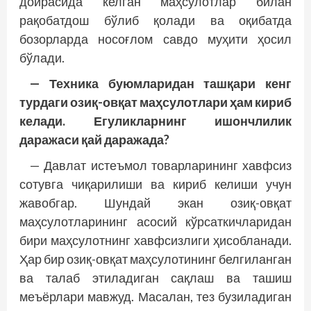
доирасида келган маҳсулотлар билан
рақобатдош бўлиб қолади ва оқибатда
бозорларда носоғлом савдо муҳити ҳосил
бўлади.
— Техника буюмларидан таш­қари кенг
турдаги озиқ-овқат маҳсулотлари ҳам кириб
келади. Егуликларнинг ишончлилик
даражаси қай даражада?
— Давлат истеъмол товарларининг хавф­сиз
сотувга чиқарилиши ва кириб келиши учун
жавобгар. Шундай экан озиқ-овқат
маҳсулотларининг асосий кўрсаткичларидан
бири маҳсулотнинг хавфсизлиги ҳисобланади.
Ҳар бир озиқ-овқат маҳсулотининг белгиланган
ва талаб этиладиган сақлаш ва ташиш
меъёрлари мавжуд. Масалан, тез бузиладиган