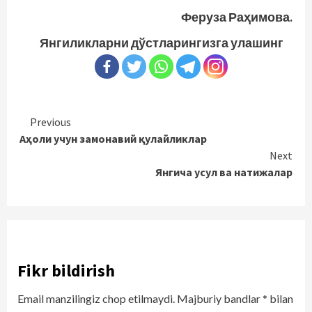
Феруза Раҳимова.
Янгиликларни дўстларингизга улашинг
Continue
Previous
Аҳоли учун замонавий қулайликлар
Reading
Next
Янгича усул ва натижалар
Fikr bildirish
Email manzilingiz chop etilmaydi.
Majburiy bandlar
*
bilan