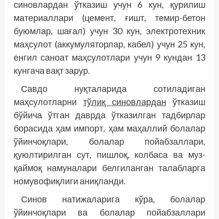
синовлардан ўтказиш учун 6 кун, қурилиш
материаллари (цемент, ғишт, темир-бетон
буюмлар, шағал) учун 30 кун, электротехник
маҳсулот (аккумуляторлар, кабел) учун 25 кун,
енгил саноат маҳсулотлари учун 9 кундан 13
кунгача вақт зарур.
Савдо нуқталарида сотиладиган
маҳсулотларни
тўлиқ синовлардан
ўтказиш
бўйича ўтган даврда ўтказилган тадбирлар
борасида ҳам импорт, ҳам маҳаллий болалар
ўйинчоқлари, болалар пойабзаллари,
қуюлтирилган сут, пишлоқ, колбаса ва муз­
қаймоқ намуналари белгиланган талабларга
номувофиқлиги аниқланди.
Синов натижаларига кўра, болалар
ўйинчоқлари ва болалар пойабзаллари