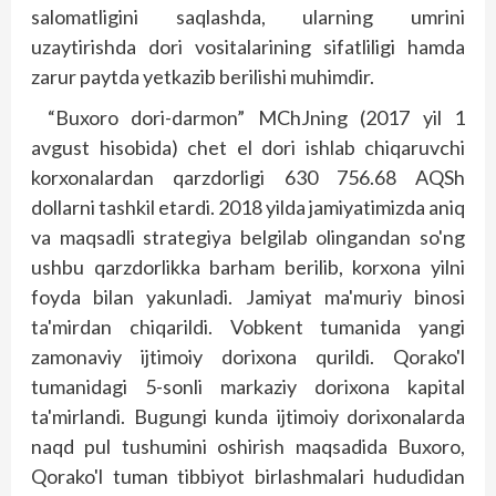
salomatligini saqlashda, ularning umrini
uzaytirishda dori vositalarining sifatliligi hamda
zarur paytda yetkazib berilishi muhimdir.
“Buxoro dori-darmon” MChJning (2017 yil 1
avgust hisobida) chet el dori ishlab chiqaruvchi
korxonalardan qarzdorligi 630 756.68 AQSh
dollarni tashkil etardi. 2018 yilda jamiyatimizda aniq
va maqsadli strategiya belgilab olingandan so'ng
ushbu qarzdorlikka barham berilib, korxona yilni
foyda bilan yakunladi. Jamiyat ma'muriy binosi
ta'mirdan chiqarildi. Vobkent tumanida yangi
zamonaviy ijtimoiy dorixona qurildi. Qorako'l
tumanidagi 5-sonli markaziy dorixona kapital
ta'mirlandi. Bugungi kunda ijtimoiy dorixonalarda
naqd pul tushumini oshirish maqsadida Buxoro,
Qorako'l tuman tibbiyot birlashmalari hududidan