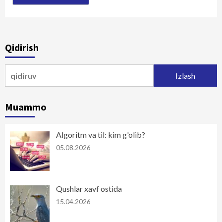
Qidirish
Qidirshish:
Muammo
Algoritm va til: kim g'olib?
05.08.2026
Qushlar xavf ostida
15.04.2026