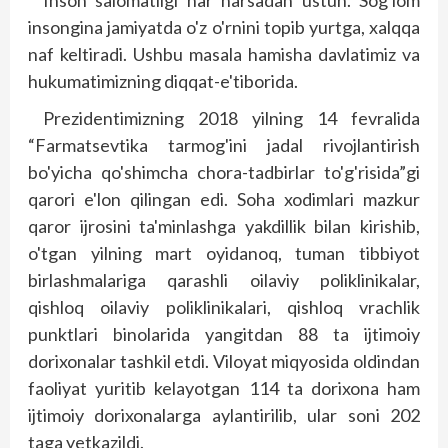
Inson salomatligi har narsadan ustun. Sog'lom
insongina jamiyatda o'z o'rnini topib yurtga, xalqqa
naf keltiradi. Ushbu masala hamisha davlatimiz va
hukumatimizning diqqat-e'tiborida.
Prezidentimizning 2018 yilning 14 fevralida
“Farmatsevtika tarmog'ini jadal rivojlantirish
bo'yicha qo'­shimcha chora-tadbirlar to'g'risida”gi
qarori e'lon qilingan edi. Soha xodimlari mazkur
qaror ijrosini ta'minlashga yakdillik bilan kirishib,
o'tgan yilning mart oyidanoq, tuman tibbiyot
birlashmalariga qarashli oilaviy poliklinikalar,
qishloq oilaviy poliklinikalari, qishloq vrachlik
punktlari binolarida yangitdan 88 ta ijtimoiy
dorixonalar tashkil etdi. Viloyat miqyosida oldindan
faoliyat yuritib kelayotgan 114 ta dorixona ham
ijtimoiy dorixonalarga aylantirilib, ular soni 202
taga yetkazildi.