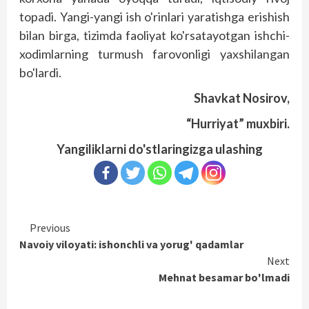
topadi. Yangi-yangi ish o'rinlari yaratishga erishish
bilan birga, tizimda faoliyat ko'rsatayotgan ishchi-
xodimlarning turmush farovonligi yaxshilangan
bo'lardi.
Shavkat Nosirov,
“Hurriyat” muxbiri.
Yangiliklarni do'stlaringizga ulashing
Continue
Previous
Navoiy viloyati: ishonchli va yorug' qadamlar
Reading
Next
Mehnat besamar bo'lmadi