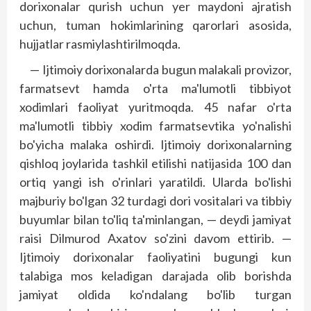
dorixonalar qurish uchun yer maydoni ajratish
uchun, tuman hokimlarining qarorlari asosida,
hujjatlar rasmiylashtirilmoqda.
— Ijtimoiy dorixonalarda bugun malakali provizor,
farmatsevt hamda o'rta ma'lumotli tibbiyot
xodimlari faoliyat yuritmoqda. 45 nafar o'rta
ma'lumotli tibbiy xodim farmatsevtika yo'nalishi
bo'yicha malaka oshirdi. Ijtimoiy dorixonalarning
qish­loq joylarida tashkil etilishi natijasida 100 dan
ortiq yangi ish o'rinlari yaratildi. Ularda bo'lishi
majburiy bo'lgan 32 turdagi dori vositalari va tibbiy
buyumlar bilan to'liq ta'minlangan, — deydi jamiyat
raisi Dilmurod Axatov so'zini davom ettirib. —
Ijtimoiy dorixonalar faoliya­tini bugungi kun
talabiga mos keladigan darajada olib borishda
jamiyat oldida ko'ndalang bo'lib turgan