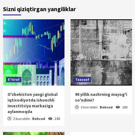
Sizni qiziqtirgan yangiliklar
E'tirof
Taassuf
O'zbekiston yangi global
90 yillik nashrning mayog'i
iqtisodiyotda ishonchli
so'ndimi?
investitsiya markaziga
3 kun oldin
Behzod
180
aylanmoqda
3 kun oldin
Behzod
248