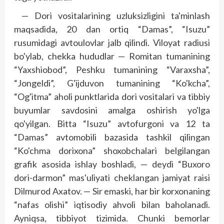
— Dori vositalarining uzluksizligini ta'minlash
maqsadida, 20 dan ortiq “Damas”, “Isuzu”
rusumidagi avtoulovlar jalb qilindi. Viloyat radiusi
bo'ylab, chekka hududlar — Romitan tumanining
“Yaxshiobod”, Peshku tumanining “Varaxsha”,
“Jongeldi”, G'ijduvon tumanining “Ko'kcha”,
“Og'itma” aholi punktlarida dori vositalari va tibbiy
buyumlar savdosini amalga oshirish yo'lga
qo'yilgan. Bitta “Isuzu” avtofurgoni va 12 ta
“Damas” avtomobili bazasida tashkil qilingan
“Ko'chma dorixona” shoxobchalari belgilangan
grafik asosida ishlay boshladi, — deydi “Buxoro
dori-darmon” mas'uliyati cheklangan jamiyat raisi
Dilmurod Axatov. — Sir emaski, har bir korxonaning
“nafas olishi” iqtisodiy ahvoli bilan baholanadi.
Ayniqsa, tibbiyot tizimida. Chunki bemorlar