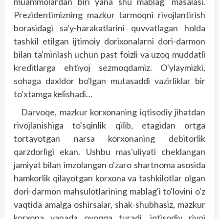
muammolardan biri yana shu mablag' masalasi.
Prezidentimizning mazkur tarmoqni rivojlantirish
borasidagi sa'y-harakatlarini quvvatlagan holda
tashkil etilgan ijtimoiy dorixonalarni dori-darmon
bilan ta'minlash uchun past foizli va uzoq muddatli
kreditlarga ehtiyoj sezmoqdamiz. O'ylaymizki,
sohaga daxldor bo'lgan mutasaddi vazirliklar bir
to'xtamga kelishadi…
Darvoqe, mazkur korxonaning iqtisodiy jihatdan
rivojlanishiga to'sqinlik qilib, etagidan ortga
tortayotgan narsa korxonaning debitorlik
qarzdorligi ekan. Ushbu mas'uliyati cheklangan
jamiyat bilan imzolangan o'zaro shartnoma asosida
hamkorlik qilayotgan korxona va tashkilotlar olgan
dori-darmon mahsulotlarining mablag'i to'lovini o'z
vaqtida amalga oshirsalar, shak-shubhasiz, mazkur
korxona yanada oyoqqa turadi, iqtisodiy rivoj