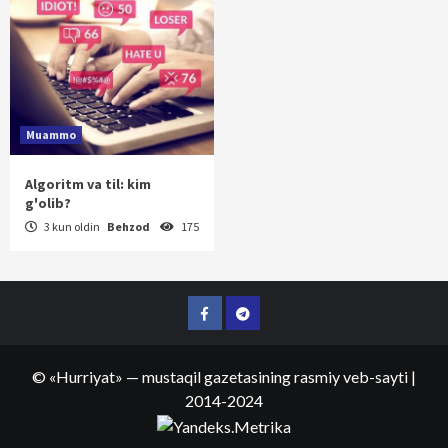
Muammo
Algoritm va til: kim
g'olib?
3 kun oldin
Behzod
175
Facebook
Telegram
©
«Hurriyat»
— mustaqil gazetasining rasmiy veb-sayti
|
2014-2024