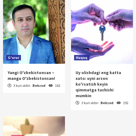
G'urur
Huquq
Yangi O'zbekistonsan –
Uy olishdagi eng katta
mangu O'zbekistonsan!
xato: uyni arzon
ko'rsatish keyin
3 kun oldin
Behzod
162
qimmatga tushishi
mumkin
3 kun oldin
Behzod
192