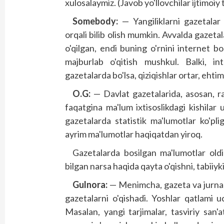
xulosalaymiz. (Javob yo'llovchilar ijtimoiy
Somebody:
— Yangiliklarni gazetalar
orqali bilib olish mumkin. Avvalda gazeta
o'qilgan, endi buning o'rnini internet 
majburlab o'qitish mushkul. Balki, in
gazetalarda bo'lsa, qiziqish­lar ortar, ehtim
O.G:
— Davlat gazetalarida, asosan, ra
faqatgina ma'lum ixtisos­likdagi kishila
gazetalarda statistik ma'lumotlar ko'pli
ayrim ma'lumotlar haqiqatdan yiroq.
Gazetalarda bosilgan ma'lumotlar oldi
bilgan narsa haqida qayta o'qishni, tabiiy
Gulnora:
— Menimcha, gazeta va jurnalla
gazetalarni o'qishadi. Yoshlar qatlami 
Masalan, yangi tarjimalar, tasviriy san'