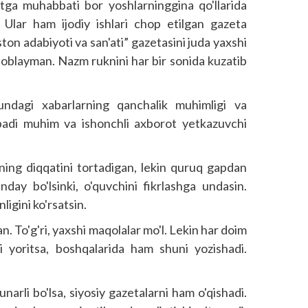
ga muhabbati bor yoshlarninggina qo'llarida
. Ular ham ijodiy ishlari chop etilgan gazeta
ston adabiyoti va san'ati” gazetasini juda yaxshi
oblayman. Nazm ruknini har bir sonida kuzatib
dagi xabarlarning qanchalik muhimligi va
topadi muhim va ishonchli axborot yetkazuvchi
ng diqqatini tortadigan, lekin quruq gapdan
day bo'lsinki, o'quvchini fikrlashga undasin.
gini ko'rsatsin.
. To'g'ri, yaxshi maqolalar mo'l. Lekin har doim
yoritsa, boshqalarida ham shuni yozishadi.
arli bo'lsa, siyosiy gazetalarni ham o'qishadi.