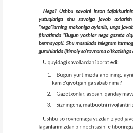
Nega? Ushbu savolni inson tafakkurini
yutuqlariga shu savolga javob axtarish
“nega”larning makoniga aylanib, unga javob
fikratimda “Bugun yoshlar nega gazeta o'q
bermayapti. Shu masalada telegram tarmog'in
guruhlarida ijtimoiy so'rovnoma o'tkazishga q
U quyidagi savollardan iborat edi:
Bugun yurtimizda aholining, ayn
kam o'qiyotganiga sabab nima?
Gazetxonlar, asosan, qanday mavz
Sizningcha, matbuotni rivojlantiri
Ushbu so'rovnomaga yuzdan ziyod javobl
laganlarimizdan bir nechtasini e'tiboring