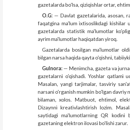
gazetalarda bo'lsa, qiziqish­lar ortar, ehtim
O.G:
— Davlat gazetalarida, asosan, ra
faqatgina ma'lum ixtisos­likdagi kishila
gazetalarda statistik ma'lumotlar ko'pli
ayrim ma'lumotlar haqiqatdan yiroq.
Gazetalarda bosilgan ma'lumotlar oldi
bilgan narsa haqida qayta o'qishni, tabiiy
Gulnora:
— Menimcha, gazeta va jurnalla
gazetalarni o'qishadi. Yoshlar qatlami 
Masalan, yangi tarjimalar, tasviriy san'
narsani o'rganish mumkin bo'lgan davriy n
bilaman, xolos. Matbuot, ehtimol, elek
Dizaynni kreativlashtirish lozim. Masa
saytidagi ma'lumotlarning QR kodini b
gazetaning elektron ilovasi bo'lishi zarur.