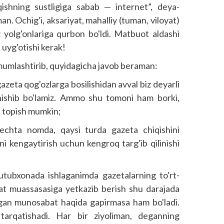
ishning sustligiga sabab — internet”, deya­
 Ochig'i, aksariyat, mahalliy (tuman, viloyat)
z yolg'onlariga qurbon bo'ldi. Matbuot aldashi
 uyg'otishi kerak!
umlashtirib, quyidagicha javob beraman:
azeta qog'ozlarga bosilishidan avval biz deyarli
nishib bo'lamiz. Ammo shu tomoni ham borki,
n topish mumkin;
echta nomda, qaysi turda gazeta chiqishini
ini kengaytirish uchun kengroq targ'ib qilinishi
Kutubxonada ishlaganimda gazetalarning to'rt-
avlat muassasasiga yetkazib berish shu darajada
digan munosabat haqida gapirmasa ham bo'ladi.
tarqatishadi. Har bir ziyoliman, deganning