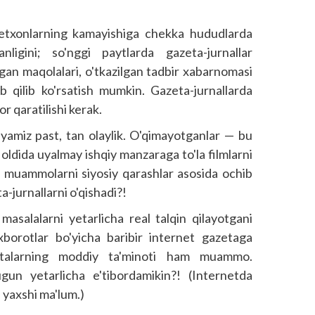
xonlarning kamayishiga chekka hududlarda
igini; so'nggi paytlarda gazeta-jurnallar
gan maqolalari, o'tkazilgan tadbir xabarnomasi
b qilib ko'rsatish mumkin. Gazeta-jurnallarda
r qaratilishi kerak.
ya­miz past, tan olaylik. O'qimayotganlar — bu
ldida uyalmay ishqiy manzaraga to'la filmlarni
y muammolarni siyosiy qarashlar asosida ochib
a-jurnallarni o'qishadi?!
masalalarni yetarlicha real talqin qilayotgani
borotlar bo'yicha baribir internet gazetaga
etalarning moddiy ta'minoti ham muammo.
gun yetarlicha e'tibordamikin?! (Internetda
 yaxshi ma'lum.)