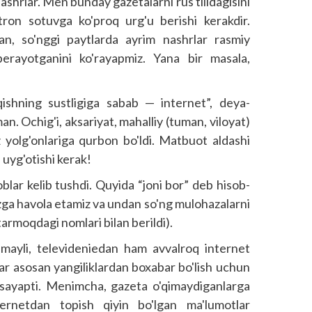
ashrlar. Men bunday gazetalarni rus tilidagisini
tron sotuvga ko'proq urg'u berishi kerakdir.
lan, so'nggi paytlarda ayrim nashrlar rasmiy
erayotganini ko'rayapmiz. Yana bir masala,
ishning sustligiga sabab — internet”, deya­
 Ochig'i, aksariyat, mahalliy (tuman, viloyat)
z yolg'onlariga qurbon bo'ldi. Matbuot aldashi
 uyg'otishi kerak!
ar kelib tushdi. Quyida “joni bor” deb hisob­
izga havola etamiz va undan so'ng mulohazalarni
 tarmoqdagi nomlari bilan berildi).
 mayli, televideniedan ham avvalroq internet
lar asosan yangiliklardan boxabar bo'lish uchun
bosayapti. Menimcha, gazeta o'qimaydiganlarga
ternetdan topish qiyin bo'lgan ma'lumotlar