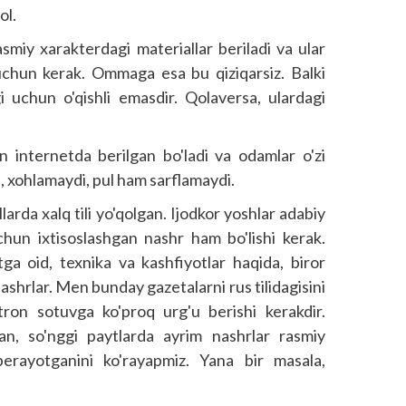
ol.
smiy xarakterdagi materiallar beriladi va ular
r uchun kerak. Ommaga esa bu qiziqarsiz. Balki
gi uchun o'qishli emasdir. Qolaversa, ulardagi
n internetda berilgan bo'ladi va odamlar o'zi
ki, xohlamaydi, pul ham sarflamaydi.
rda xalq tili yo'qolgan. Ijodkor yoshlar adabiy
uchun ixtisoslashgan nashr ham bo'lishi kerak.
atga oid, texnika va kashfiyotlar haqida, biror
ashrlar. Men bunday gazetalarni rus tilidagisini
tron sotuvga ko'proq urg'u berishi kerakdir.
lan, so'nggi paytlarda ayrim nashrlar rasmiy
erayotganini ko'rayapmiz. Yana bir masala,