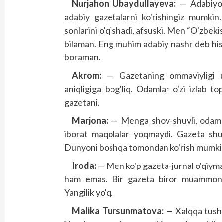
Nurjahon Ubaydullayeva:
— Adabiyot
adabiy gazetalarni ko'rishingiz mumkin
sonlarini o'qishadi, afsuski. Men “O'zbeki
bilaman. Eng muhim adabiy nashr deb his
boraman.
Akrom:
— Gazetaning ommaviyligi un
aniqligiga bog'liq. Odamlar o'zi izlab 
gazetani.
Marjona:
— Menga shov-shuvli, odamni
iborat maqolalar yoqmaydi. Gazeta shun
Dunyoni boshqa tomondan ko'rish mumkinli
Iroda:
— Men ko'p gazeta-jurnal o'qiyman
ham emas. Bir gazeta biror muammoni 
Yangilik yo'q.
Malika Tursunmatova:
— Xalqqa tushun