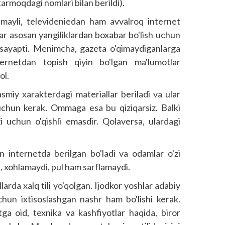
 tarmoqdagi nomlari bilan berildi).
 mayli, televideniedan ham avvalroq internet
lar asosan yangiliklardan boxabar bo'lish uchun
bosayapti. Menimcha, gazeta o'qimaydiganlarga
ternetdan topish qiyin bo'lgan ma'lumotlar
ol.
smiy xarakterdagi materiallar beriladi va ular
r uchun kerak. Ommaga esa bu qiziqarsiz. Balki
gi uchun o'qishli emasdir. Qolaversa, ulardagi
n internetda berilgan bo'ladi va odamlar o'zi
ki, xohlamaydi, pul ham sarflamaydi.
rda xalq tili yo'qolgan. Ijodkor yoshlar adabiy
uchun ixtisoslashgan nashr ham bo'lishi kerak.
atga oid, texnika va kashfiyotlar haqida, biror