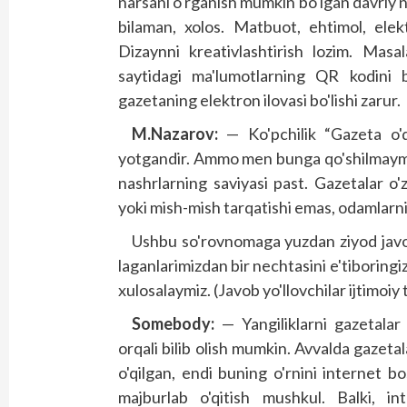
narsani o'rganish mumkin bo'lgan davriy n
bilaman, xolos. Matbuot, ehtimol, elek
Dizaynni kreativlashtirish lozim. Masa
saytidagi ma'lumotlarning QR kodini b
gazetaning elektron ilovasi bo'lishi zarur.
M.Nazarov:
— Ko'pchilik “Gazeta o'q
yotgandir. Ammo men bunga qo'shilmayman.
nashrlarning saviyasi past. Gazetalar o'
yoki mish-mish tarqatishi emas, odamlarni
Ushbu so'rovnomaga yuzdan ziyod javobl
laganlarimizdan bir nechtasini e'tiboring
xulosalaymiz. (Javob yo'llovchilar ijtimoiy
Somebody:
— Yangiliklarni gazetalar
orqali bilib olish mumkin. Avvalda gazeta
o'qilgan, endi buning o'rnini internet 
majburlab o'qitish mushkul. Balki, in