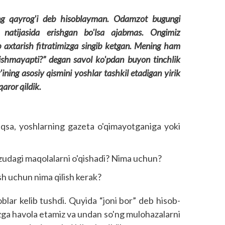
ng qayrog'i deb hisoblayman. Odamzot bugungi
 natijasida erishgan bo'lsa ajabmas. Ongimiz
 axtarish fitratimizga singib ketgan. Mening ham
ishmayapti?” degan savol ko'pdan buyon tinchlik
ing asosiy qismini yoshlar tashkil etadigan yirik
aror qildik.
iqsa, yoshlarning gazeta o'qimayotganiga yoki
udagi maqolalarni o'qishadi? Nima uchun?
sh uchun nima qilish kerak?
ar kelib tushdi. Quyida “joni bor” deb hisob­
izga havola etamiz va undan so'ng mulohazalarni