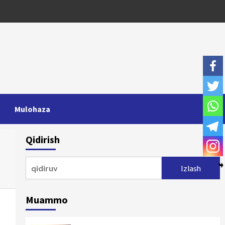
Mulohaza
Qidirish
Qidirshish:
Muammo