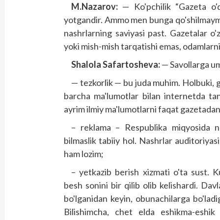
M.Nazarov:
— Ko'pchilik “Gazeta o'q
yotgandir. Ammo men bunga qo'shilmayman.
nashrlarning saviyasi past. Gazetalar o'
yoki mish-mish tarqatishi emas, odamlarni
Shalola Safartosheva:
— Savollarga um
— tezkorlik — bu juda muhim. Holbuki, g
barcha ma'lumotlar bilan internetda ta
ayrim ilmiy ma'lumotlarni faqat gazetada
– reklama – Respublika miqyosida n
bilmaslik tabiiy hol. Nashrlar auditoriyas
ham lozim;
– yetkazib berish xizmati o'ta sust. 
besh sonini bir qilib olib kelishardi. D
bo'lganidan keyin, obunachilarga bo'la
Bilishimcha, chet elda eshikma-eshik 