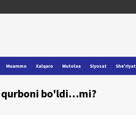
Muammo
Xalqaro
Mutolaa
Siyosat
She'riyat
g qurboni bo'ldi…mi?