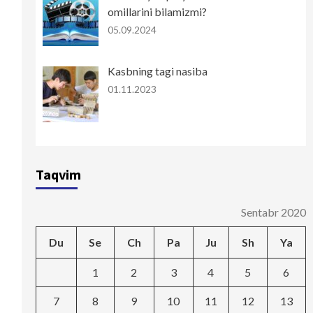
omillarini bilamizmi?
05.09.2024
Kasbning tagi nasiba
01.11.2023
Taqvim
Sentabr 2020
Du
Se
Ch
Pa
Ju
Sh
Ya
1
2
3
4
5
6
7
8
9
10
11
12
13