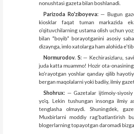
nonushtasi gazeta bilan boshlanadi.
Parizoda Ro'ziboyeva:
— Bugun gazet
kiosklar faqat tuman markazida ekanl
o'qituvchilarning ustama olish uchun yoz
bilan “boyib” borayotganini asosiy saba
dizaynga, imlo xatolarga ham alohida e'tibo
Normurodov. S:
— Kechirasizlaru, savi
juda katta muammo! Hozir ota-onasining o
ko'rayotgan yoshlar qanday qilib hayoti
bergan maqolalarni yoki badiiy, ilmiy gazet
Shohrux:
— Gazetalar ijtimoiy-siyosiy 
yo'q. Lekin tushungan insonga ilmiy ax
tenglasha olmaydi. Shuningdek, gaz
Muxbirlarni moddiy rag'batlantirish bu
blogerlarning topayotgan daromadi bizga