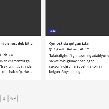
Esse
ni biznes, deb bilish
Qor ostida qolgan izlar
6 yil oldin
Behzod
163
od
156
Talabaligim o'tgan asrning adabiyot 
 ulkan chamanzorga
san'at ayni gullay boshlagan
lsak, uning bag'rida
saksoninchi yillari boshiga to'g'ri
'p, chechak ko'p. Har…
kelgan. Boysunning…
qolalar
2
Next
‘yicha