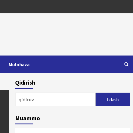
Mulohaza
Qidirish
Qidirshish:
Muammo