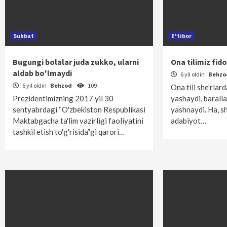
Suhbat
E'tibor
Bugungi bolalar juda zukko, ularni
Ona tilimiz fido
aldab bo'lmaydi
6 yil oldin
Behz
6 yil oldin
Behzod
109
Ona tili she'rlar
Prezidentimizning 2017 yil 30
yashaydi, baralla
sentyabrdagi “O'zbek­iston Respublikasi
yashnaydi. Ha, s
Maktabgacha ta'lim vazirligi faoliyatini
adabiyot…
tashkil etish to'g'risida”gi qarori…