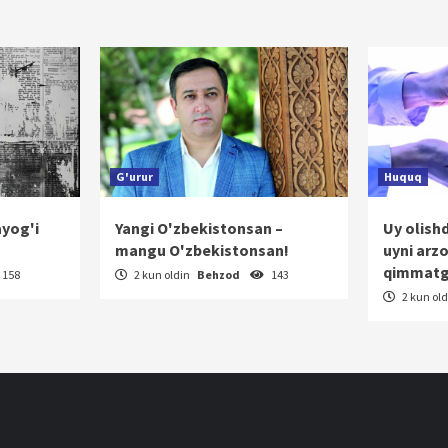
rakatlanish
G'urur
Huquq
ayog'i
Yangi O'zbekistonsan –
Uy olish
mangu O'zbekistonsan!
uyni arz
qimmatg
158
2 kun oldin
Behzod
143
2 kun ol