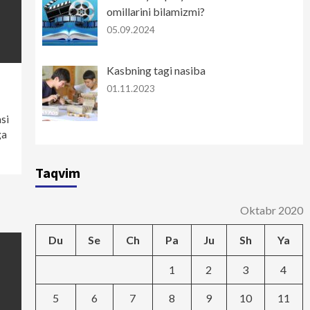
omillarini bilamizmi?
05.09.2024
Kasbning tagi nasiba
01.11.2023
si
ga
Taqvim
Oktabr 2020
Du
Se
Ch
Pa
Ju
Sh
Ya
1
2
3
4
5
6
7
8
9
10
11