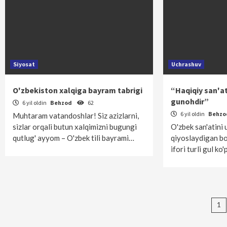
Siyosat
Uchrashuv
O'zbekiston xalqiga bayram tabrigi
“Haqiqiy san'at
gunohdir”
6 yil oldin
Behzod
62
6 yil oldin
Behz
Muhtaram vatandoshlar! Siz azizlarni,
sizlar orqali butun xalqimizni bugungi
O'zbek san'atini
qutlug' ayyom – O'zbek tili bayrami…
qiyoslaydigan bo'
ifori turli gul ko
Ma
1
bo