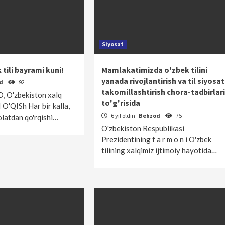
Siyosat
tili bayrami kuni!
Mamlakatimizda o'zbek tilini
yanada rivojlantirish va til siyosat
od
92
takomillashtirish chora-tadbirlari
D, O'zbekiston xalq
to'g'risida
O'QISh Har bir kalla,
6 yil oldin
Behzod
75
olatdan qo'rqishi…
O'zbekiston Respublikasi
Prezidentining f a r m o n i O'zbek
tilining xalqimiz ijtimoiy hayotida…