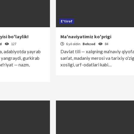
E'tirof
yisi bo'laylik!
Ma'naviyatimiz ko'prigi
od
127
6 yil oldin
Behzod
84
da, adabiyotda yayrab
Davlat tili — xalqning ma'naviy qiyofa
 yang­raydi, gurkirab
san'at, madaniy merosi va tarixiy o'zi
he'riyat — nazm,
xosligi, urf-odatlari kabi…