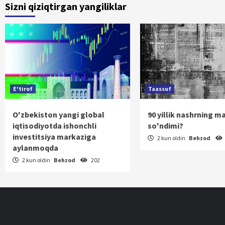
Sizni qiziqtirgan yangiliklar
ha
E'tirof
Taassuf
O'zbekiston yangi global
90 yillik nashrning m
iqtisodiyotda ishonchli
so'ndimi?
investitsiya markaziga
2 kun oldin
Behzod
aylanmoqda
2 kun oldin
Behzod
202