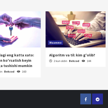
Muammo
dagi eng katta xato:
Algoritm va til: kim g'olib?
on ko'rsatish keyin
2 kun oldin
Behzod
144
a tushishi mumkin
din
Behzod
160
Facebook
Telegr