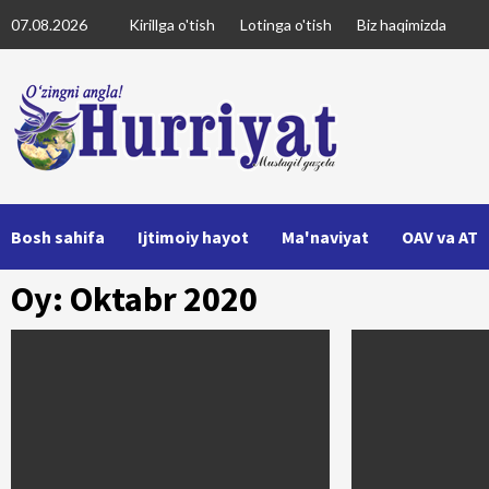
Skip
07.08.2026
Kirillga o'tish
Lotinga o'tish
Biz haqimizda
to
content
Bosh sahifa
Ijtimoiy hayot
Ma'naviyat
OAV va AT
Oy: Oktabr 2020