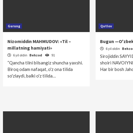
Gurung
Qutlov
Nizomiddin MAHMUDOV: «Til –
Bugun —O'zbek 
millatning hamiyati»
6 yil oldin
Behz
6 yil oldin
Behzod
91
Sirojiddin SAYYI
“Qancha tilni bilsangiz shuncha yaxshi.
shoiri NAVOIYNI 
Biroq odam nafaqat, o'z ona tilida
Har bir bosh Jah
so'zlaydi, balki o'z tilida…