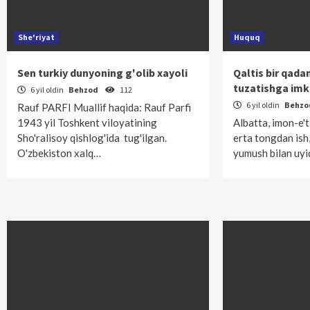
She'riyat
Huquq
Sen turkiy dunyoning g'olib xayoli
Qaltis bir qad
tuzatishga im
6 yil oldin
Behzod
112
6 yil oldin
Behz
Rauf PARFI Muallif haqida: Rauf Parfi
1943 yil Toshkent viloyatining
Albatta, imon-e't
Sho'ralisoy qishlog'ida tug'ilgan.
erta tongdan ish,
O'zbekiston xalq…
yumush bilan uy