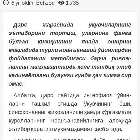
6 yil oldin
Behzod
1 935
Дарс жараёнида ўқувчиларнинг
эътиборини тортиш, уларнинг фанга
бўлган қизиқишини янада ошириш
мақсадида турли ноанъанавий ўйинлардан
фойдаланиш методикаси барча ривож­
ланган мамлакатларда кенг татбиқ этиб
келинаётгани бугунги кунда ҳеч кимга сир
эмас.
Албатта, дарс пайтида интерфаол ўйин­
ларни ташкил этишда ўқувчининг ёши,
синфхонанинг жиҳозланиши ҳамда кўргазмали
қуролларнинг ноанъанавийлигига алоҳида
эътибор қаратиш муҳим аҳамият касб этади.