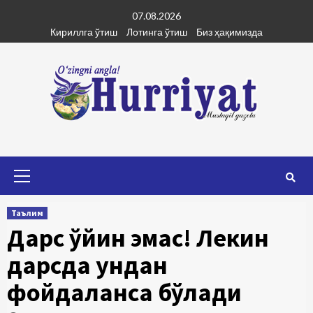
Skip
07.08.2026
to
Кириллга ўтиш
Лотинга ўтиш
Биз ҳақимизда
content
Primary
Menu
Таълим
Дарс ўйин эмас! Лекин
дарсда ундан
фойдаланса бўлади