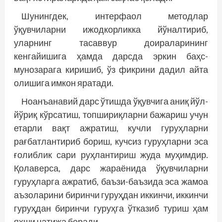
Шунингдек, интерфаол методлар
ўқувчиларни ижодкорликка йўналтириб,
уларнинг тасаввур доираларининг
кенгайишига ҳамда дарсда эркин баҳс-
мунозарага киришиб, ўз фикрини дадил айта
олишига имкон яратади.
Ноанъанавий дарс ўтишда ўқувчига аниқ йўл-
йўриқ кўрсатиш, топшириқларни бажариш учун
етарли вақт ажратиш, кучли гуруҳларни
рағбатлантириб бориш, кучсиз гуруҳларни эса
ғолиб­лик сари руҳлантириш жуда муҳимдир.
Қолаверса, дарс жараёнида ўқувчиларни
гуруҳларга ажратиб, баъзи-баъзида эса жамоа
аъзоларини биринчи гуруҳдан иккинчи, иккинчи
гуруҳдан биринчи гуруҳга ўтказиб туриш ҳам
яхши натижа беради.