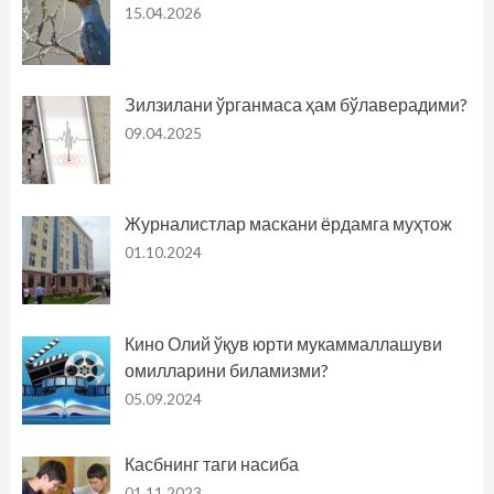
15.04.2026
Зилзилани ўрганмаса ҳам бўлаверадими?
09.04.2025
Журналистлар маскани ёрдамга муҳтож
01.10.2024
Кино Олий ўқув юрти мукаммаллашуви
омилларини биламизми?
05.09.2024
Касбнинг таги насиба
01.11.2023