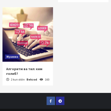
Муаммо
Алгоритм ва тил: ким
ғолиб?
2 kun oldin
Behzod
160
Facebook
Telegram