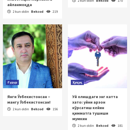
2 kun oldin
Behzod
170
айланмоқда
2 kun oldin
Behzod
219
Ғурур
Ҳуқуқ
Янги Ўзбекистонсан –
Уй олишдаги энг катта
мангу Ўзбекистонсан!
хато: уйни арзон
кўрсатиш кейин
2 kun oldin
Behzod
156
қимматга тушиши
мумкин
2 kun oldin
Behzod
181