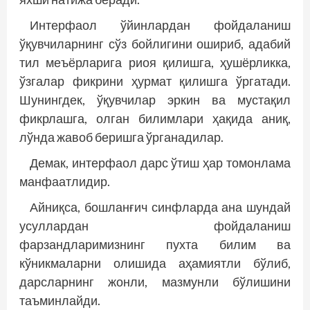
Интерфаол ўйинлардан фойдаланиш
ўқувчиларнинг сўз бойлигини ошириб, адабий
тил меъёрларига риоя қилишга, ҳушёрликка,
ўзгалар фикрини ҳурмат қилишга ўргатади.
Шунингдек, ўқувчилар эркин ва мустақил
фикрлашга, олган билимлари ҳақида аниқ,
лўнда жавоб беришга ўрганадилар.
Демак, интерфаол дарс ўтиш ҳар томонлама
манфаатлидир.
Айниқса, бошланғич синфларда ана шундай
усуллардан фойдаланиш
фарзандларимизнинг пухта билим ва
кўникмаларни олишида аҳамиятли бўлиб,
дарс­ларнинг жонли, мазмунли бўлишини
таъминлайди.