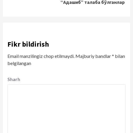
“Адашиб” талаба бўлганлар
Fikr bildirish
Email manzilingiz chop etilmaydi.
Majburiy bandlar
*
bilan
belgilangan
Sharh