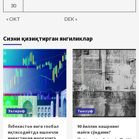
30
« OKT
DEK »
Сизни қизиқтирган янгиликлар
Эътироф
Таассуф
Ўзбекистон янги глобал
90 йиллик нашрнинг
иқтисодиётда ишончли
маёғи сўндими?
инвестиция марказига