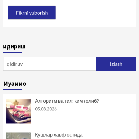
Қидириш
Qidirshish:
Муаммо
Алгоритм ва тил: ким ғолиб?
05.08.2026
Қушлар хавф остида