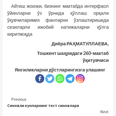
Айтиш жоизки, бизнинг мактабда интерфаол
ўйинларни ўз ўрнида қўллаш орқали
ўқувчиларимиз фанларни ўзлаштиришида
сезиларли ижобий натижаларни қўлга
киритмоқда
Диёра РАҲМАТУЛЛАЕВА,
Тошкент шаҳридаги 260-мактаб
ўқитувчиси
Янгиликларни дўстларингизга улашинг
Continue
Previous
Синовли кунларнинг тест синовлари
Reading
Next