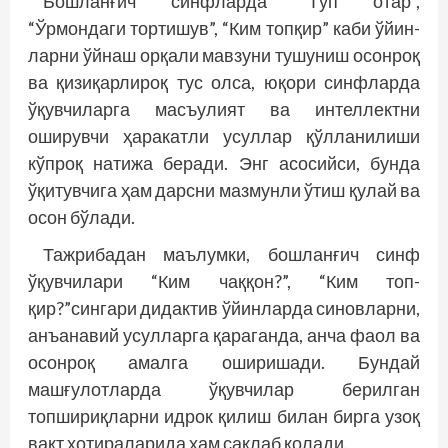
Бошланғич синфларда “Тўп отар”,
“Ўрмондаги тортишув”, “Ким топқир” каби ўйин­
ларни ўйнаш орқали мавзуни тушуниш осонроқ
ва қизиқарлироқ тус олса, юқори синфларда
ўқувчиларга масъулият ва интеллектни
оширувчи ҳаракатли усуллар қўлланилиши
кўпроқ натижа беради. Энг асосийси, бунда
ўқитувчига ҳам дарсни мазмунли ўтиш қулай ва
осон бўлади.
Тажрибадан маълумки, бошланғич синф
ўқувчилари “Ким чаққон?”, “Ким топ­
қир?”сингари дидактив ўйинларда синовларни,
анъанавий усулларга қараганда, анча фаол ва
осонроқ амалга оширишади. Бундай
машғулотларда ўқувчилар берилган
топшириқларни идрок қилиш билан бирга узоқ
вақт хотираларида ҳам сақлаб қолади.