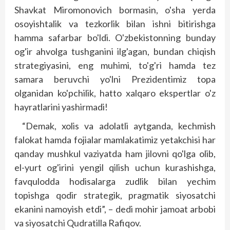
Shavkat Miromonovich bormasin, o'sha yerda
osoyishtalik va tezkorlik bilan ishni bitirishga
hamma safarbar bo'ldi. O'zbekistonning bunday
og'ir ahvolga tushganini ilg'agan, bundan chiqish
strategiyasini, eng muhimi, to'g'ri hamda tez
samara beruvchi yo'lni Prezidentimiz topa
olganidan ko'pchilik, hatto xalqaro ekspertlar o'z
hayratlarini yashirmadi!
“Demak, xolis va adolatli aytganda, kechmish
falokat hamda fojialar mamlakatimiz yetakchisi har
qanday mushkul vaziyatda ham jilovni qo'lga olib,
el-yurt og'irini yengil qilish uchun kurashishga,
favqulodda hodisalarga zudlik bilan yechim
topishga qodir strategik, pragmatik siyosatchi
ekanini namoyish etdi”, – dedi mohir jamoat arbobi
va siyosatchi Qudratilla Rafiqov.