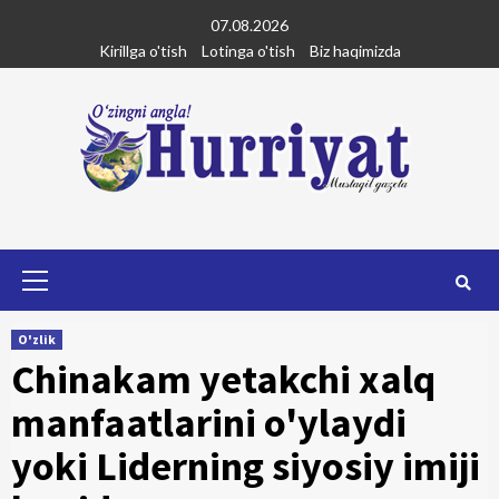
Skip
07.08.2026
to
Kirillga o'tish
Lotinga o'tish
Biz haqimizda
content
Primary
Menu
O'zlik
Chinakam yetakchi xalq
manfaatlarini o'ylaydi
yoki Liderning siyosiy imiji