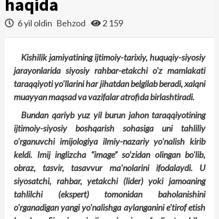
haqida
6 yil oldin
Behzod
2 159
Kishilik jamiyatining ijtimoiy-tarixiy, huquqiy-siyosiy
jarayonlarida siyosiy rahbar-etakchi o'z mamlakati
taraq­qiyoti yo'llarini har jihatdan belgilab beradi, xalqni
muayyan maqsad va vazifalar atrofida birlashtiradi.
Bundan qariyb yuz yil burun jahon taraqqiyotining
ijtimoiy-siyosiy boshqarish sohasiga uni tahliliy
o'rganuvchi imijologiya ilmiy-nazariy yo'nalish kirib
keldi. Imij ing­lizcha “image” so'zidan olingan bo'lib,
obraz, tasvir, tasavvur ma'nolarini ifodalaydi. U
siyosatchi, rahbar, yetakchi (lider) yoki jamoaning
tahlilchi (ekspert) tomonidan baholanishini
o'rganadigan yangi yo'nalishga aylanganini e'tirof etish