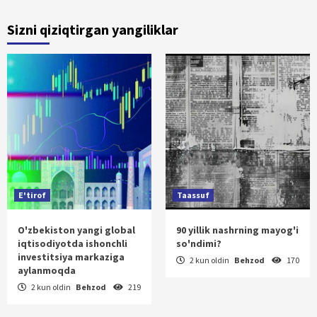
Sizni qiziqtirgan yangiliklar
E'tirof
Taassuf
O'zbekiston yangi global
90 yillik nashrning mayog'i
iqtisodiyotda ishonchli
so'ndimi?
investitsiya markaziga
2 kun oldin
Behzod
170
aylanmoqda
2 kun oldin
Behzod
219