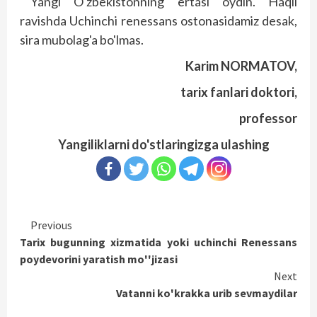
Yangi O'zbekistonning ertasi oydin. Haqli
ravishda Uchinchi renessans ostonasidamiz desak,
sira mubolag'a bo'lmas.
Karim NORMATOV,
tarix fanlari doktori,
professor
Yangiliklarni do'stlaringizga ulashing
Continue
Previous
Tarix bugunning xizmatida yoki uchinchi Renessans
Reading
poydevorini yaratish mo''jizasi
Next
Vatanni ko'krakka urib sevmaydilar