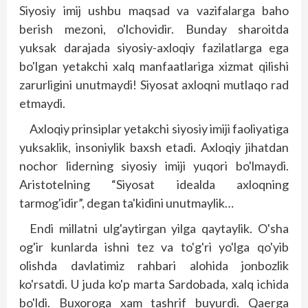
Siyosiy imij ushbu maqsad va vazifalarga baho
berish mezoni, o'lchovidir. Bunday sharoitda
yuksak darajada siyosiy-axloqiy fazilatlarga ega
bo'lgan yetakchi xalq manfaatlariga xizmat qilishi
zarurligini unutmaydi! Siyosat axloqni mutlaqo rad
etmaydi.
Axloqiy prinsiplar yetakchi siyosiy imiji faoliyatiga
yuksaklik, insoniylik baxsh etadi. Axloqiy jihatdan
nochor liderning siyosiy imiji yuqori bo'lmaydi.
Aristotelning “Siyosat idealda axloqning
tarmog'idir”, degan ta'kidini unutmaylik…
Endi millatni ulg'aytirgan yilga qaytaylik. O'sha
og'ir kunlarda ishni tez va to'g'ri yo'lga qo'yib
olishda davlatimiz rahbari alohida jonbozlik
ko'rsatdi. U juda ko'p marta Sardobada, xalq ichida
bo'ldi. Buxoroga xam tashrif buyurdi. Qaerga