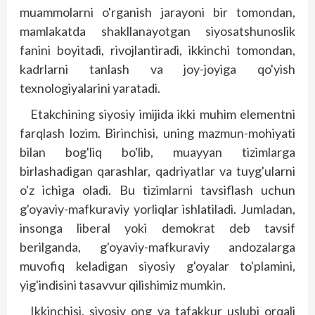
muammolarni o'rganish jarayoni bir tomondan,
mamlakatda shakllanayotgan siyosatshunoslik
fanini boyitadi, rivojlantiradi, ikkinchi tomondan,
kadrlarni tanlash va joy-joyiga qo'yish
texnologiyalarini yaratadi.
Etakchining siyosiy imijida ikki muhim elementni
farqlash lozim. Birinchisi, uning mazmun-mohiyati
bilan bog'liq bo'lib, muayyan tizimlarga
birlashadigan qarashlar, qadriyatlar va tuyg'ularni
o'z ichiga oladi. Bu tizimlarni tavsiflash uchun
g'oyaviy-mafkuraviy yorliqlar ishlatiladi. Jumladan,
insonga liberal yoki demokrat deb tavsif
berilganda, g'oyaviy-mafkuraviy andozalarga
muvofiq keladigan siyosiy g'oyalar to'plamini,
yig'indisini tasavvur qilishimiz mumkin.
Ikkinchisi, siyosiy ong va tafakkur uslubi orqali