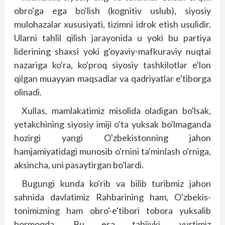
obro'ga ega bo'lish (kognitiv uslub), siyo­siy
mulohazalar xususiyati, tizimni idrok etish usulidir.
Ularni tahlil qilish jarayonida u yoki bu partiya
liderining shaxsi yoki g'oya­viy-mafkuraviy nuqtai
nazariga ko'ra, ko'proq siyosiy tashkilotlar e'lon
qilgan muayyan maqsadlar va qadriyatlar e'tiborga
olinadi.
Xullas, mamlakatimiz misolida oladigan bo'lsak,
yetakchining siyosiy imiji o'ta yuksak bo'lmaganda
hozirgi yangi O'zbekistonning jahon
hamjamiyatidagi munosib o'rnini ta'minlash o'rniga,
aksincha, uni pasaytirgan bo'lardi.
Bugungi kunda ko'rib va bilib turibmiz jahon
sahnida davlatimiz Rahbarining ham, O'zbekis­
tonimizning ham obro'-e'tibori tobora yuksalib
bormoqda. Bu esa tabiiyki, yurtimiz