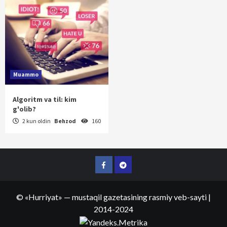
Muammo
Algoritm va til: kim
g'olib?
2 kun oldin
Behzod
160
Facebook
Telegram
©
«Hurriyat»
— mustaqil gazetasining rasmiy veb-sayti
|
2014-2024