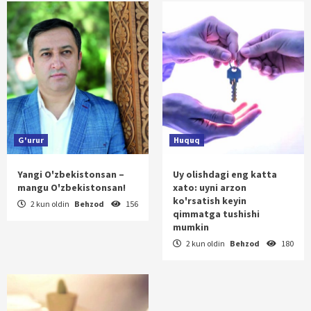
G'urur
Huquq
Yangi O'zbekistonsan –
Uy olishdagi eng katta
mangu O'zbekistonsan!
xato: uyni arzon
ko'rsatish keyin
2 kun oldin
Behzod
156
qimmatga tushishi
mumkin
2 kun oldin
Behzod
180