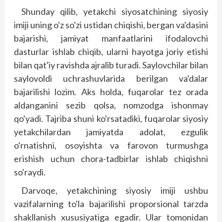
Shunday qilib, yetakchi siyosatchining siyosiy
imiji uning o'z so'zi ustidan chiqishi, bergan va'dasini
bajarishi, jamiyat manfaatlarini ifodalovchi
dasturlar ishlab chiqib, ularni hayotga joriy etishi
bilan qat'iy ravishda ajralib turadi. Saylovchilar bilan
saylovoldi uchrashuvlarida berilgan va'dalar
bajarilishi lozim. Aks holda, fuqarolar tez orada
aldanganini sezib qolsa, nomzodga ishonmay
qo'yadi. Tajriba shuni ko'rsatadiki, fuqarolar siyosiy
yetakchilardan jamiyatda adolat, ezgulik
o'rnatishni, osoyishta va farovon turmushga
erishish uchun chora-tadbirlar ishlab chiqishni
so'raydi.
Darvoqe, yetakchining siyosiy imiji ushbu
vazifalarning to'la bajarilishi proporsional tarzda
shakllanish xususiyatiga egadir. Ular tomonidan