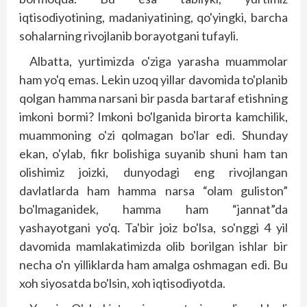
iqtisodiyotining, madaniyatining, qo'yingki, barcha
sohalarning rivojlanib borayotgani tufayli.
Albatta, yurtimizda o'ziga yarasha muammolar
ham yo'q emas. Lekin uzoq yillar davomida to'p­lanib
qolgan hamma narsani bir pasda bartaraf etishning
imkoni bormi? Imkoni bo'lganida birorta kamchilik,
muammoning o'zi qolmagan bo'lar edi. Shunday
ekan, o'ylab, fikr bolishiga suyanib shuni ham tan
olishimiz joizki, dunyodagi eng rivojlangan
davlatlarda ham hamma narsa “olam guliston”
bo'lmaganidek, hamma ham “jannat”da
yashayotgani yo'q. Ta'bir joiz bo'lsa, so'nggi 4 yil
davomida mamlakatimizda olib borilgan ishlar bir
necha o'n yilliklarda ham amalga oshmagan edi. Bu
xoh siyosatda bo'lsin, xoh iqtisodiyotda.