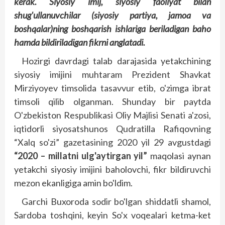
kerak. Siyosiy imij, siyosiy faoliyat bilan
shug'ullanuvchilar (siyosiy partiya, jamoa va
boshqalar)ning boshqarish ishlariga beriladigan baho
hamda bildiriladigan fikrni anglatadi.
Hozirgi davrdagi talab darajasida yetakchining
siyosiy imijini muhtaram Prezident Shavkat
Mirziyoyev timsolida tasavvur etib, o'zimga ibrat
timsoli qilib olganman. Shunday bir paytda
O'zbekis­ton Respublikasi Oliy Majlisi Senati a'zosi,
iqtidorli siyosatshunos Qudratilla Rafiqovning
“Xalq so'zi” gazetasining 2020 yil 29 avgustdagi
“2020 – millatni ulg'aytirgan yil”
maqolasi aynan
yetakchi siyosiy imijini baholovchi, fikr bildiruvchi
mezon ekanligiga amin bo'ldim.
Garchi Buxoroda sodir bo'lgan shiddatli shamol,
Sardoba tosh­qini, keyin So'x voqealari ketma-ket