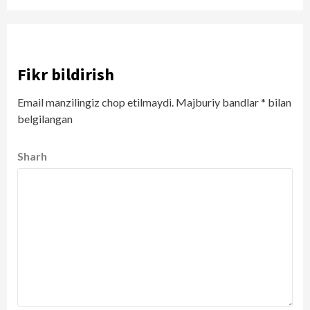
Fikr bildirish
Email manzilingiz chop etilmaydi.
Majburiy bandlar
*
bilan
belgilangan
Sharh