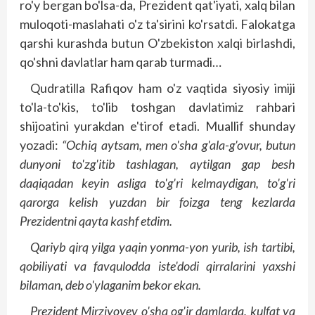
ro'y bergan bo'lsa-da, Prezident qat'iyati, xalq bilan
muloqoti-maslahati o'z ta'sirini ko'rsatdi. Falokatga
qarshi kurashda butun O'zbekiston xalqi birlashdi,
qo'shni davlatlar ham qarab turmadi…
Qudratilla Rafiqov ham o'z vaqtida siyosiy imiji
to'la-to'kis, to'lib toshgan davlatimiz rahbari
shijoatini yurakdan e'tirof etadi. Muallif shunday
yozadi:
“Ochiq aytsam, men o'sha g'ala-g'ovur, butun
dunyoni to'zg'itib tashlagan, aytilgan gap besh
daqiqadan keyin asliga to'g'ri kelmaydigan, to'g'ri
qarorga kelish yuzdan bir foizga teng kezlarda
Prezidentni qayta kashf etdim.
Qariyb qirq yilga yaqin yonma-yon yurib, ish tartibi,
qobiliyati va favqulodda iste'dodi qirralarini yaxshi
bilaman, deb o'ylaganim bekor ekan.
Prezident Mirziyoyev o'sha og'ir damlarda, kulfat va