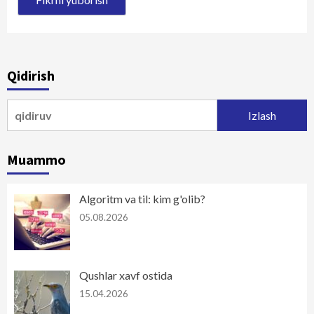
Qidirish
Qidirshish:
Muammo
Algoritm va til: kim g'olib?
05.08.2026
Qushlar xavf ostida
15.04.2026