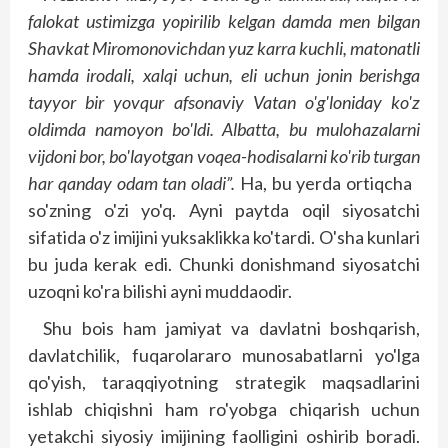
falokat ustimizga yopirilib kelgan damda men bilgan
Shavkat Miromonovichdan yuz karra kuchli, matonatli
hamda irodali, xalqi uchun, eli uchun jonin berishga
tayyor bir yovqur afsonaviy Vatan o'g'loniday ko'z
oldimda namoyon bo'ldi. Albatta, bu mulohazalarni
vijdoni bor, bo'layotgan voqea-hodisalarni ko'rib turgan
har qanday odam tan oladi”.
Ha, bu yerda ortiqcha
so'zning o'zi yo'q. Ayni paytda oqil siyosatchi
sifatida o'z imijini yuksaklikka ko'tardi. O'sha kunlari
bu juda kerak edi. Chunki donishmand siyosatchi
uzoqni ko'ra bilishi ayni muddaodir.
Shu bois ham jamiyat va davlatni bosh­qarish,
davlatchilik, fuqarolararo munosabatlarni yo'lga
qo'yish, taraqqiyotning strategik maqsadlarini
ishlab chiqishni ham ro'yobga chiqarish uchun
yetakchi siyosiy imijining faolligini oshirib boradi.