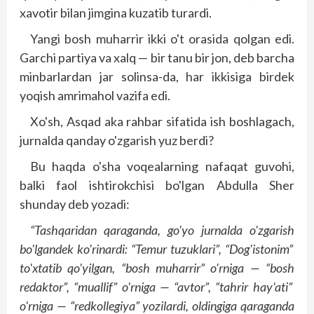
xavotir bilan jimgina kuzatib turardi.
Yangi bosh muharrir ikki o't orasida qolgan edi.
Garchi partiya va xalq — bir tanu bir jon, deb barcha
minbarlardan jar solinsa-da, har ikkisiga birdek
yoqish amrimahol vazifa edi.
Xo'sh, Asqad aka rahbar sifatida ish boshlagach,
jurnalda qanday o'zgarish yuz berdi?
Bu haqda o'sha voqealarning nafaqat guvohi,
balki faol ishtirokchisi bo'lgan Abdulla Sher
shunday deb yozadi:
“Tashqaridan
qaraganda
, go'yo
jurnalda
o'zgarish
bo'lgandek
ko'rinardi
: “Temur
tuzuklari
”, “Dog'istonim
”
to'xtatib
qo'yilgan
, “bosh
muharrir
” o'rniga
— “bosh
redaktor
”, “muallif
” o'rniga
— “avtor
”, “tahrir
hay'ati
”
o'rniga
— “redkollegiya
” yozilardi
, oldingiga
qaraganda