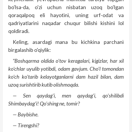
bo'lsa-da, o'zi uchun nisbatan uzoq bo'lgan
qoraqalpoq eli hayotini, uning urf-odat va
qadriyatlarini naqadar chuqur bilishi kishini lol
qoldiradi.
Keling, asardagi mana bu kichkina parchani
birgalashib o'qiylik:
“Boshqarma oldida o'tov keragalari, kigizlar, har xil
ko'chlar uyulib yotibdi, odam gavjum. Cho'l tomondan
ko'ch ko'tarib kelayotganlarni dam hazil bilan, dam
uzoq surishtirib kutib olishmoqda.
— Sen qaydag'i, men qaydag'i, qo'shilibdi
Shimbaydag'i! Qo'shing ne, tomir?
— Baybishe.
— Tirengshi?