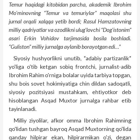
Temur haqidagi kitobidan parcha, akademik Ibrohim
Mo'minovning “Temur va temuriylar” maqolasi shu
jurnal orqali xalqqa yetib bordi; Rasul Hamzatovning
milliy qadriyatlar va ozodlikni ulug'lovchi “Dog'istonim”
asari Erkin Vohidov tarjimasida bosila boshladi.
“Guliston” milliy jurnalga aylanib borayotgan edi…”
Siyosiy hushyorlikni unutib, “adabiy partizanlik”
yo'liga o'tib ketgan sobiq frontchi, jurnalist-adib
Ibrohim Rahim o'rniga bolalar uyida tarbiya topgan,
shu bois sovet hokimiyatiga chin dildan sadoqatli,
siyosiy pozitsiyasi mustahkam, ehtiyotkor deb
hisoblangan Asqad Muxtor jurnalga rahbar etib
tayinlanadi.
Milliy ziyolilar, afkor omma Ibrohim Rahimning
qo'lidan tushgan bayroq Asqad Muxtorning qo'lida
qanday hilpirar ekan, hilpirarmikan o'zi, degan