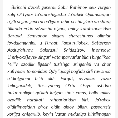
Birinchi o'zbek generali Sobir Rahimov deb yurgan
xalq Oktyabr to'ntarishigacha Jo'rabek Qalandarqori
o'g'li degan general bo'lgani, u bir necha g'arb va sharq
tillarida erkin so'zlasha olgani, uning kutubxonasidan
Bartold, Semyonov singari sharqshunos olimlar
foydalanganini, u Furqat, Fansurullobek, Sattorxon
Abdug'afurov, Saidrasul Saidazizov, In'omxo'ja
Umriyoxo'jayev singari vatanparvarlar bilan birgalikda
Milliy ozodlik ligasini tuzishga uringanini va chor
xufiyalari tomonidan Qo'yliqdagi bog'ida sirli ravishda
o'ldirilganini bilib oldi. Furqat, avvallari yozib
kelinganidek, Rossiyaning O'rta Osiyo ustidan
hukmronligini qo'llab kelgan shoir emas, balki milliy
ozodlik harakati rahbarlaridan biri, Jo'rabek
o'ldirilmasidan biroz oldin aldov bilan, pasportsiz
xorijga chiqarilib, keyin Vatan hududiga kiritilmagan