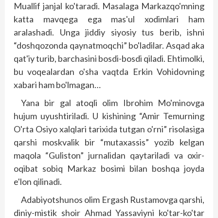
Muallif janjal ko'taradi. Masalaga Markazqo'mning
katta mavqega ega mas'ul xodimlari ham
aralashadi. Unga jiddiy siyosiy tus berib, ishni
“doshqozonda qaynatmoqchi” bo'ladilar. Asqad aka
qat'iy turib, barchasini bosdi-bosdi qiladi. Ehtimolki,
bu voqealardan o'sha vaqtda Erkin Vohidovning
xabari ham bo'lmagan…
Yana bir gal atoqli olim Ibrohim Mo'minovga
hujum uyushtiriladi. U kishining “Amir Temurning
O'rta Osiyo xalqlari tarixida tutgan o'rni” risolasiga
qarshi moskvalik bir “mutaxassis” yozib kelgan
maqola “Guliston” jurnalidan qaytariladi va oxir-
oqibat sobiq Markaz bosimi bilan boshqa joyda
e'lon qilinadi.
Adabiyotshunos olim Ergash Rustamovga qarshi,
diniy-mistik shoir Ahmad Yassaviyni ko'tar-ko'tar