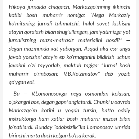
Hikoya jurnalda chiqqach, Markazqo'mning ikkinchi
kotibi bosh muharrir nomiga: “Nega Markaziy
ko'mitaning jurnali tuhmatchi, halol sovet kishisini
atayin qoralash bilan shug'ullangan, jamiyatimizga yot
jurnalistning maza-matrasiz materialini bosdi?” —
degan mazmunda xat yuborgan, Asqad aka esa unga
javob yozishni atayin ep ko'rmaganini bildirish uchun
javobni o'zi tayyorlab, maktub tagiga: “Jurnal bosh
muharrir o'rinbosari: V.B.Ro'zimatov” deb yozib
qo'ygan edi.
Bu — V.Lomonosovga nega osmondan kelasan,
o'pkangni bos, degan gapni anglatardi. Chunki u davrda
Markazqo'm kotibi u yoqda tursin, hatto oddiy
instruktorga ham xatlar bosh muharrir imzosi bilan
jo'natilardi. Bunday “odobsizlik”ka Lomonosov umrida
birinchi marta duch kelgan bo'lsa kerak.