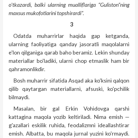
o'tkazardi, balki ularning mualliflariga “Guliston”ning
maxsus mukofotlarini topshirardi”.
3
Odatda muharrirlar haqida gap ketganda,
ularning faoliyatiga qanday jasoratli maqolalarni
e'lon qilganiga qarab baho beramiz. Lekin shunday
materiallar bo'ladiki, ularni chop etmaslik ham bir
qahramonlikdir.
Bosh muharrir sifatida Asqad aka ko'ksini qalqon
qilib qaytargan materiallarni, afsuski, ko'pchilik
bilmaydi.
Masalan, bir gal Erkin Vohidovga qarshi
kattagina maqola yozib keltiriladi. Nima emish —
g'azallari eskilik ruhida, feodalizmni ideallashtirar
emish. Albatta, bu maqola jurnal yuzini ko'rmaydi.