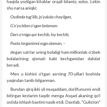
haqida yozilgan kitoblar orqali bilamiz, xolos. Lekin
shu narsa aniqki:
Oydinda tug'ilib, jo'yakda chayilgan,
G'o'za bilan o'sgan bolaman.
Dars o'rniga qor kechib, loy kechib,
Paxta terganimni esga olaman, –
degan satrlar uning bolaligi ham millionlab o'zbek
bolalarining qismati kabi kechganidan dalolat
beradi.
Men u kishini o'tgan asrning 70-yillari boshida
yaqindan tanib-bilganman.
Bundan qirq ikki yil muqaddam, dorilfununni endi
bitirgan kezlarim taqdir menga Asqad akaning qo'l
ostida ishlash baxtini nasib etdi. Dastlab, “Guliston”