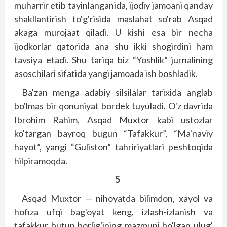
muharrir etib tayinlanganida, ijodiy jamoani qanday
shakllantirish to'g'risida maslahat so'rab Asqad
akaga murojaat qiladi. U kishi esa bir necha
ijodkorlar qatorida ana shu ikki shogirdini ham
tavsiya etadi. Shu tariqa biz “Yoshlik” jurnalining
asoschilari sifatida yangi jamoada ish boshladik.
Ba'zan menga adabiy silsilalar tarixida anglab
bo'lmas bir qonuniyat bordek tuyuladi. O'z davrida
Ibrohim Rahim, Asqad Muxtor kabi ustozlar
ko'targan bayroq bugun “Tafakkur”, “Ma'naviy
hayot”, yangi “Guliston” tahririyatlari peshtoqida
hilpiramoqda.
5
Asqad Muxtor — nihoyatda bilimdon, xayol va
hofiza ufqi bag'oyat keng, izlash-izlanish va
tafakkur butun borlig'ining mazmuni bo'lgan ulug'