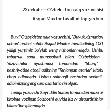
23
dekabr —
O'
zbekiston xalq yozuvchisi
A
sqad
M
uxtor tavallud topgan kun
Bu
yil
O'zbekiston
xalq
yozuvchisi
, “Buyuk
xizmatlari
uchun
” ordeni
sohibi
Asqad
Muxtor
tavalludining
100
yilligi
yurtimiz
bo'ylab
keng
nishonlanmoqda
. Ushbu
tabarruk
sana
munosabati
bilan
O'zbekiston
Yozuvchilar
uyushmasi
tomonidan
“Sharq
”
nashriyotida
atoqli
adibning
“Tanlangan
asarlar
” kitobi
chop
etilmoqda
. Ushbu
salmoqli
nashrdan
sevimli
adibimizning
eng
sara
asarlari
o'rin
olgan
.
Taniqli yozuvchi Xayriddin Sulton tomonidan mazkur
kitobga yozilgan So'zboshi quyida juz'iy qisqartirishlar
bilan e'lon qilinmoqda.