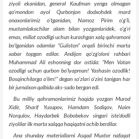
ziyoli ekanidan, general Kaufman yenga olmagan
qo'mondon ayol Qurbonjon dodxohdek mard
onaxonlarimiz o'tganidan, Namoz Pirim o'g'li,
mustamlakachilar alam bilan yozganlaridek, o'g'ri
emas, millat ozodligi uchun kurashgan xalq qahramoni
bo'lganidan odamlar “Guliston” orqali birinchi marta
xabar topgan edilar. Andijon qo'zg'oloni rahbari
Muhammad Ali eshonning dor ostida: “Men Vatan
ozodligi uchun qurbon bo'lyapman! Yashasin ozodlik!
Bosqinchilarga o'lim!” degan so'zlari o'zini tanigan har
bir jurnalxon qalbida aks-sado bergan edi.
Bu milliy qahramonlarimiz haqida yozgan Murod
Xidir, Sharif Yusupov, Hamdam Sodiqov, Naim
Norqulov, Haydarbek Bobobekov singari iste'dodli
ziyolilar ilk marta xalqqa haqiqatni ochib berdilar.
Ana shunday materiallarni Asqad Muxtor nafaqat