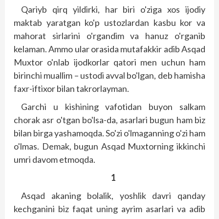
Qariyb qirq yildirki, har biri o'ziga xos ijodiy
maktab yaratgan ko'p ustozlardan kasbu kor va
mahorat sirlarini o'rgandim va hanuz o'rganib
kelaman. Ammo ular orasida mutafakkir adib Asqad
Muxtor o'nlab ijodkorlar qatori men uchun ham
birinchi muallim – ustodi avval bo'lgan, deb hamisha
faxr-iftixor bilan takrorlayman.
Garchi u kishining vafotidan buyon salkam
chorak asr o'tgan bo'lsa-da, asarlari bugun ham biz
bilan birga yashamoqda. So'zi o'lmaganning o'zi ham
o'lmas. Demak, bugun Asqad Muxtorning ikkinchi
umri davom etmoqda.
1
Asqad akaning bolalik, yoshlik davri qanday
kechganini biz faqat uning ayrim asarlari va adib