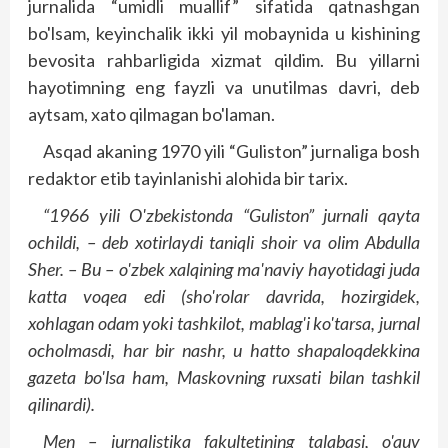
jurnalida “umidli muallif” sifatida qatnashgan
bo'lsam, keyinchalik ikki yil mobaynida u kishining
bevosita rahbarligida xizmat qildim. Bu yillarni
hayotimning eng fayzli va unutilmas davri, deb
aytsam, xato qilmagan bo'laman.
Asqad akaning 1970 yili “Guliston” jurnaliga bosh
redaktor etib tayinlanishi alohida bir tarix.
“1966 yili O'zbekistonda “Guliston” jurnali qayta
ochildi, – deb xotirlaydi taniqli shoir va olim Abdulla
Sher. – Bu – o'zbek xalqining ma'naviy hayotidagi juda
katta voqea edi (sho'rolar davrida, hozirgidek,
xohlagan odam yoki tashkilot, mablag'i ko'tarsa, jurnal
ocholmasdi, har bir nashr, u hatto shapaloqdekkina
gazeta bo'lsa ham, Maskovning ruxsati bilan tashkil
qilinardi).
Men – jurnalistika fakultetining talabasi, o'quv