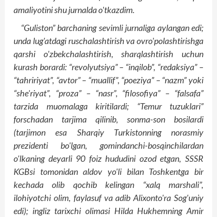
amaliyotini shu jurnalda o'tkazdim.
“Guliston” barchaning sevimli jurnaliga aylangan edi;
unda lug'atdagi ruschalashtirish va ovro'polashtirishga
qarshi o'zbekchalashtirish, sharqlashtirish uchun
kurash borardi: “revolyutsiya” – “inqilob”, “redaksiya” –
“tahririyat”, “avtor” – “muallif”, “poeziya” – “nazm” yoki
“she'riyat”, “proza” – “nasr”, “filosofiya” – “falsafa”
tarzida muomalaga kiritilardi; “Temur tuzuklari”
forschadan tarjima qilinib, sonma-son bosilardi
(tarjimon esa Sharqiy Turkistonning norasmiy
prezidenti bo'lgan, gomindanchi-bosqinchilardan
o'lkaning deyarli 90 foiz hududini ozod etgan, SSSR
KGBsi tomonidan aldov yo'li bilan Toshkentga bir
kechada olib qochib kelingan “xalq marshali”,
ilohiyotchi olim, faylasuf va adib Alixonto'ra Sog'uniy
edi); ingliz tarixchi olimasi Hilda Hukhemning Amir