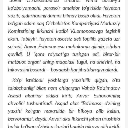
“Sovet O'zbekistoni”da ishlardi. Nima bo'ldi-yu
ko'zbo'yamachi, poraxo'r amaldor to'g'risida felyeton
yozib, ajdarhoning dumini bilmay bosib oladi. Felyeton
bo'lgan odam naq O'zbekiston Kompartiyasi Markaziy
Komitetining ikkinchi kotibi V.Lomonosovga tegishli
ekan. Tabiiyki, felyeton asossiz deb topilib, gazeta uzr
so'radi, Anvar Eshonov esa muhokama qilinib, ishdan
quvildi. U “qora ro'yxat”ga tushgan edi, biror-bir
matbuot organi uning maqolasi tugul, na she'rini, na
hikoyasini bosardi — boyaqish har jihatdan qiynalardi.
Ko'p iste'dodli yoshlarga yaxshilik qilgan, o'ta
talabchanligi bilan nom chiqargan Vahob Ro'zimatov
Asqad akaning oldiga kirib, Anvar Eshonovning
ahvolini tushuntiradi. Asqad aka: “Bo'lmasa, o'zining
yaxshi ko'rgan mavzuida bir hikoya olib kelsin,
bervoramiz”, deydi. Anvar aka Ikkinchi jahon urushida
halok bo'lgan o'zbek askarlari haqida hikoya olib keldi.