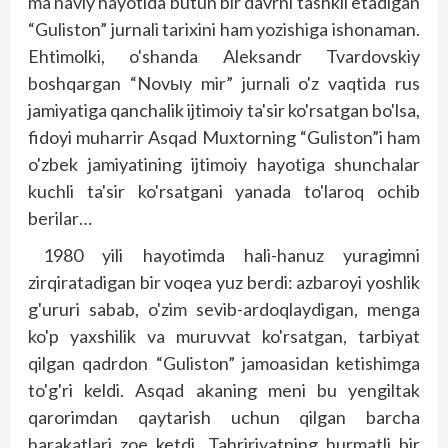
ma'naviy hayotida butun bir davrni tashkil etadigan
“Guliston” jurnali tarixini ham yozishiga ishonaman.
Ehtimolki, o'shanda Aleksandr Tvardovskiy
boshqargan “Novыy mir” jurnali o'z vaqtida rus
jamiyatiga qanchalik ijtimoiy ta'sir ko'rsatgan bo'lsa,
fidoyi muharrir Asqad Muxtorning “Guliston”i ham
o'zbek jamiyatining ijtimoiy hayotiga shunchalar
kuchli ta'sir ko'rsatgani yanada to'laroq ochib
berilar…
1980 yili hayotimda hali-hanuz yuragimni
zirqiratadigan bir voqea yuz berdi: azbaroyi yoshlik
g'ururi sabab, o'zim sevib-ardoqlaydigan, menga
ko'p yaxshilik va muruvvat ko'rsatgan, tarbiyat
qilgan qadrdon “Guliston” jamoasidan ketishimga
to'g'ri keldi. Asqad akaning meni bu yengiltak
qarorimdan qaytarish uchun qilgan barcha
harakatlari zoe ketdi. Tahririyatning hurmatli bir