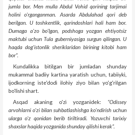
jumla bor. Men mulla Abdul Vohid qorining tarjimai
holini o'rganganman. Asarda Abdulahad qori deb
berilgan. U toshkentlik, qarindoshlari hali ham bor.
Dumaga a'zo bo'lgan, podshoga yozgan ehtiyotsiz
maktubi uchun Tula guberniyasiga surgun qilingan. U
haqda dog'istonlik sheriklaridan birining kitobi ham
bor”.
Kundalikka bitilgan bir jumladan shunday
mukammal badiiy kartina yaratish uchun, tabiiyki,
ijodkorning iste'dodi ilohiy ziyo bilan yo'g'rilgan
bo'lishi shart.
Asqad akaning o'zi yozganidek:
“Odissey
arvohlarni o'zi bilan suhbatlashishga ko'ndirish uchun
ularga o'z qonidan berib tiriltiradi. Yozuvchi tarixiy
shaxslar haqida yozganida shunday qilishi kerak”.