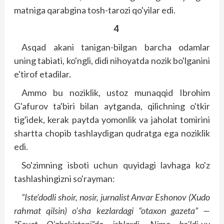
matniga qarabgina tosh-tarozi qo'yilar edi.
4
Asqad akani tanigan-bilgan barcha odamlar
uning tabiati, ko'ngli, didi nihoyatda nozik bo'lganini
e'tirof etadilar.
Ammo bu noziklik, ustoz munaqqid Ibrohim
G'afurov ta'biri bilan aytganda, qilichning o'tkir
tig'idek, kerak paytda yomonlik va jaholat tomirini
shartta chopib tashlaydigan qudratga ega noziklik
edi.
So'zimning isboti uchun quyidagi lavhaga ko'z
tashlashingizni so'rayman:
“Iste'dodli shoir, nosir, jurnalist Anvar Eshonov (Xudo
rahmat qilsin) o'sha kezlardagi “otaxon gazeta” —