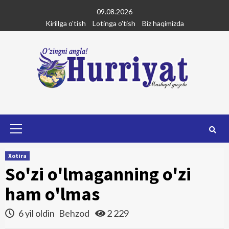
Skip
09.08.2026
to
Kirillga o'tish
Lotinga o'tish
Biz haqimizda
content
Primary
Menu
Xotira
So'zi o'lmaganning o'zi
ham o'lmas
6 yil oldin
Behzod
2 229