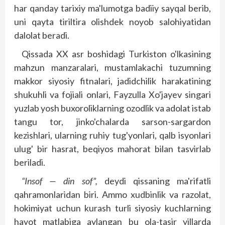
har qanday tarixiy ma'lumotga badiiy sayqal berib,
uni qayta tiriltira olishdek noyob salohiyatidan
dalolat beradi.
Qissada XX asr boshidagi Turkiston o'lkasining
mahzun manzaralari, mustamlakachi tuzumning
makkor siyosiy fitnalari, jadidchilik harakatining
shukuhli va fojiali onlari, Fayzulla Xo'jayev singari
yuzlab yosh buxoroliklarning ozodlik va adolat istab
tangu tor, jinko'chalarda sarson-sargardon
kezishlari, ularning ruhiy tug'yonlari, qalb isyonlari
ulug' bir hasrat, beqiyos mahorat bilan tasvirlab
beriladi.
“Insof — din sof”,
deydi qissaning ma'rifatli
qahramonlaridan biri. Ammo xudbinlik va razolat,
hokimiyat uchun kurash turli siyosiy kuchlarning
hayot matlabiga aylangan bu ola-tasir yillarda