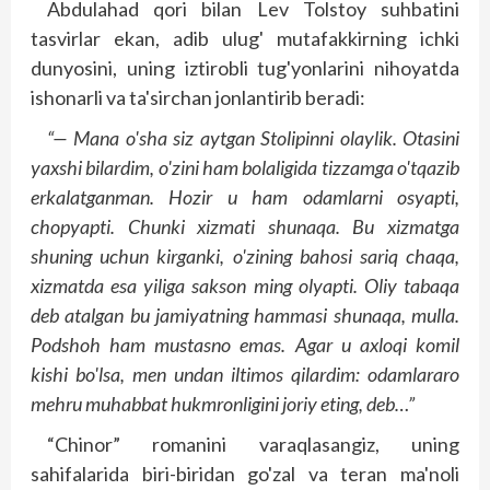
Abdulahad qori bilan Lev Tolstoy suhbatini
tasvirlar ekan, adib ulug' mutafakkirning ichki
dunyosini, uning iztirobli tug'yonlarini nihoyatda
ishonarli va ta'sirchan jonlantirib beradi:
“— Mana o'sha siz aytgan Stolipinni olaylik. Otasini
yaxshi bilardim, o'zini ham bolaligida tizzamga o'tqazib
erkalatganman. Hozir u ham odamlarni osyapti,
chopyapti. Chunki xizmati shunaqa. Bu xizmatga
shuning uchun kirganki, o'zining bahosi sariq chaqa,
xizmatda esa yiliga sakson ming olyapti. Oliy tabaqa
deb atalgan bu jamiyatning hammasi shunaqa, mulla.
Podshoh ham mustasno emas. Agar u axloqi komil
kishi bo'lsa, men undan iltimos qilardim: odamlararo
mehru muhabbat hukmronligini joriy eting, deb…”
“Chinor” romanini varaqlasangiz, uning
sahifalarida biri-biridan go'zal va teran ma'noli