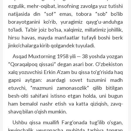
ezgulik, mehr-oqibat, insofning zavolga yuz tutishi
natijasida din “sof” emas, tobora “sob” bo'lib
borayotganini ko'rib, yuragimiz qayg'u-anduhga
to'ladi. Ta'bir joiz bo'lsa, xalqimiz, millatimiz johillik,
hirsu havas, mayda manfaatlar tufayli boshi berk
jinko'chalarga kirib qolgandek tuyuladi.
Asqad Muxtorning 1958 yili — 38 yoshda yozgan
“Qoraqalpoq qissasi” degan asari bor. O'zbekiston
xalq yozuvchisi Erkin A'zam bu qissa to'g'risida haq
gapni aytgan: asardagi sovet tuzumini madh
etuvchi, “mazmuni zamonasozlik” qilib bitilgan
besh-olti sahifani istisno etgan holda, uni bugun
ham bemalol nashr etish va katta qiziqish, zavq-
shavq bilan o'qish mumkin.
Ushbu qissa muallifi Farg'onada tug'ilib o'sgan,
keyinchalik yevropacha muhitda tarbiya topgan