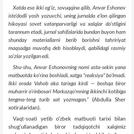
Xatda esa ikki og'iz, sovuqqina qilib, Anvar Eshonov
iste'dodli yosh yozuvchi, uning jurnalda e'lon qilingan
hikoyasi sovet vatanparvarligi va xalqlar do'stligini
tarannum etadi, jurnal sahifalarida bundan buyon ham
shunday materiallarni berib borishni tahririyat
maqsadga muvofiq deb hisoblaydi, qabilidagi rasmiy
so'zlar yozilgan edi.
Shu-shu, Anvar Eshonovning nomi asta-sekin yana
matbuotda ko'rina boshladi, xatga “reaksiya” bo'lmadi.
Ikki orada Vahob aka tarixga kirdi — boshqa biror
muharrir o'rinbosari Markazqo'mning ikkinchi kotibiga
tengma-teng turib xat yozmagan.”
(Abdulla Sher
xotiralaridan).
Vaqt-soati yetib o'zbek matbuoti tarixi bilan
shug'ullanadigan biror tadqiqotchi xalqimiz