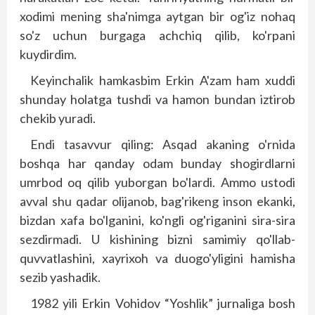
xodimi mening sha'nimga aytgan bir og'iz nohaq
so'z uchun burgaga achchiq qilib, ko'rpani
kuydirdim.
Keyinchalik hamkasbim Erkin A'zam ham xuddi
shunday holatga tushdi va hamon bundan iztirob
chekib yuradi.
Endi tasavvur qiling: Asqad akaning o'rnida
boshqa har qanday odam bunday shogirdlarni
umrbod oq qilib yuborgan bo'lardi. Ammo ustodi
avval shu qadar olijanob, bag'rikeng inson ekanki,
bizdan xafa bo'lganini, ko'ngli og'riganini sira-sira
sezdirmadi. U kishining bizni samimiy qo'llab-
quvvatlashini, xayrixoh va duogo'yligini hamisha
sezib yashadik.
1982 yili Erkin Vohidov “Yoshlik” jurnaliga bosh