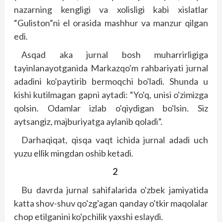
nazarning kengligi va xolisligi kabi xislatlar
“Guliston”ni el orasida mashhur va manzur qilgan
edi.
Asqad aka jurnal bosh muharrirligiga
tayinlanayotganida Markazqo'm rahbariyati jurnal
adadini ko'paytirib bermoqchi bo'ladi. Shunda u
kishi kutilmagan gapni aytadi: “Yo'q, unisi o'zimizga
qolsin. Odamlar izlab o'qiydigan bo'lsin. Siz
aytsangiz, majburiyatga aylanib qoladi”.
Darhaqiqat, qisqa vaqt ichida jurnal adadi uch
yuzu ellik mingdan oshib ketadi.
2
Bu davrda jurnal sahifalarida o'zbek jamiyatida
katta shov-shuv qo'zg'agan qanday o'tkir maqolalar
chop etilganini ko'pchilik yaxshi eslaydi.