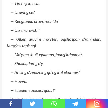
— Tirem jekensal.
— Uruving ne?
— Kengtanau uruvi, ne qildi?
— Ulken uruvshi?
— Ulken uruvim mo'yten, oqsho'lpon o'ranindan,
tamg'asi tapishqi.
— Mo'yten shulluqdanma, jaung'irdanma?
— Shulluqdan-g'o'y.
— Arising o'zimizning qo'ng'irot ekan-ov?
— Hovva.
— E, selemetmisan, quda!”
Kitobdan bu iqtibosni keltirgach, o'ylab qoldim:
uni o'zbekchaga tarjima qilish kerakmi yoki aslicha