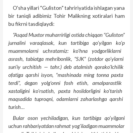
O'sha yillari “Guliston” tahririyatida ishlagan yana
bir taniqli adibimiz Tohir Malikning xotiralari ham
bu fikrni tasdiqlaydi:
“Asqad
Muxtor
muharrirligi
ostida
chiqqan
“Guliston
”
jurnalini
varaqlasak
, kun
tartibiga
qo'yilgan
ko'p
muammolarni
uchratamiz
: ko'hna
yodgorliklarni
asrash
, tabiatga
mehribonlik
, “SJK
” (zotdor
qo'ylarni
sun'iy
urchitish
— tahr
.) deb
atalmish
qorako'lchilik
ofatiga
qarshi
isyon
, “mashinada
ming
tonna
paxta
terdi
”, degan
yolg'onni
fosh
etish
, amalparastlik
xastaligini
ko'rsatish
, paxta
hosildorligini
ko'tarish
maqsadida
tuproqni
, odamlarni
zaharlashga
qarshi
turish
…
Bular
oson
yechiladigan
, kun
tartibiga
qo'yilgani
uchun
rahbariyatdan
rahmat
yog'iladigan
muammolar