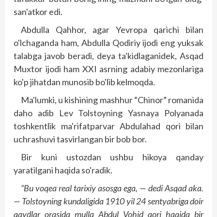
san'atkor edi.
Abdulla Qahhor, agar Yevropa qarichi bilan
o'lchaganda ham, Abdulla Qodiriy ijodi eng yuksak
talabga javob beradi, deya ta'kidlaganidek, Asqad
Muxtor ijodi ham XXI asrning adabiy mezonlariga
ko'p jihatdan munosib bo'lib kelmoqda.
Ma'lumki, u kishining mashhur “Chinor” romanida
daho adib Lev Tolstoyning Yasnaya Polyanada
toshkentlik ma'rifatparvar Abdulahad qori bilan
uchrashuvi tasvirlangan bir bob bor.
Bir kuni ustozdan ushbu hikoya qanday
yaratilgani haqida so'radik.
“Bu voqea real tarixiy asosga ega, — dedi Asqad aka.
— Tolstoyning kundaligida 1910 yil 24 sentyabriga doir
qaydlar orasida mulla Abdul Vohid qori haqida bir