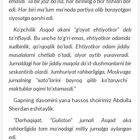
emasdi
. Ta'bir
joiz
bo'lsa
, har
birining
o'tkir
tishlari
bor
edi
. Har
biri
ma'lum
ma'noda
partiya
olib
borayotgan
siyosatga
qarshi
edi
.
Ko'pchilik
Asqad
akani
“g'oyat
ehtiyotkor
” deb
ta'riflaydi
. Bu
uncha
to'g'ri
emas
, ehtiyotkor
odamda
xudbinlik
, qo'rqoqlik
bo'ladi
. Ehtiyotkor
odam
jiddiy
masalalarni
chetlab
o'tadi
, alyor
aytib
yuraveradi
.
Jurnaldagi
har
bir
jiddiy
maqola
do'st
-dushmanlarni
bir
seskantirib
olardi
. Jumhuriyat
rahbarligiga
, Moskvaga
jurnalning
“xato
”larini
bayroq
qilib
ko'taruvchi
maktublar
oqimi
to'xtamasdi
.”
Gapning davomini yana hassos shoirimiz Abdulla
Sherdan eshitaylik:
“Darhaqiqat, “Guliston” jurnali Asqad aka
rahbarligida tom ma'nodagi milliy jurnalga aylangan
edi.