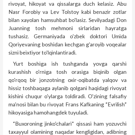
rivoyat, hikoyat va qissalarga duch kelasiz. Abu
Nasr Forobiy va Lev Tolstoy kabi benazir zotlar
bilan xayolan hamsuhbat bo'lasiz. Sevilyadagi Don
Juanning tosh mehmoni sirlaridan hayratga
tushasiz. Germaniyada o'zbek doktori Umida
Qoriyevaning boshidan kechgan g'aroyib voqealar
sizni beixtiyor to'lqinlantiradi.
Yurt boshiga ish tushganda yovga qarshi
kurashish o'rniga tosh orasiga biqinib olgan
qo'rqoq bir jonzotning oxir-oqibatda yalqov va
hissiz toshbaqaga aylanib qolgani haqidagi rivoyat
kishini chuqur o'ylarga toldiradi. O'zining falsafiy
ma'nosi bilan bu rivoyat Frans Kafkaning “Evrilish”
hikoyasiga hamohangdek tuyuladi.
“Buxoroning jinko'chalari” qissasi ham yozuvchi
taxayyul olamining naqadar kengligidan, adibning