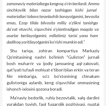
zamonaviy
materiallarga
kengroq
o'rin
berilardi
. Ammo
sinchkovlik
bilan
nazar
tashlagan
kishi
jurnal
materiallari
tobora
teranlashib
borayotganini
, bevosita
emas
, Ezop
tilida
bilvosita
milliy
o'zlikni
tanishga
da'vat
etuvchi
, o'quvchini
o'ylantiradigan
maqola
va
asarlar
berilayotganini
, millatimiz
tarixi
yana
ham
dadilroq
yoritilayotganini
ko'rishi
mumkin
edi
.”
Shu tariqa, zohiran kompartiya Markaziy
Qo'mitasining nashri bo'lmish “Guliston” jurnali
bosh muharrir va ijodiy jamoaning aql-zakovati,
qat'iyati tufayli mohiyat e'tibori bilan erkin va teran
fikr minbariga, so'z bo'stonining chinakam
gulistoniga aylanib, keng o'quvchilar ommasining
ishonch-ixlosini qozona boradi.
Ma'naviy bedorlik, ruhiy bezovtalik, xalq dardini
yurakdan tuyish, faol fuqarolik pozitsiyasi, nuqtai