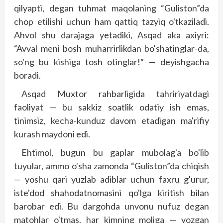
qilyapti, degan tuhmat maqolaning “Guliston”da
chop etilishi uchun ham qattiq tazyiq o'tkaziladi.
Ahvol shu darajaga yetadiki, Asqad aka axiyri:
“Avval meni bosh muharrirlikdan bo'shatinglar-da,
so'ng bu kishiga tosh otinglar!” — deyishgacha
boradi.
Asqad Muxtor rahbarligida tahririyatdagi
faoliyat — bu sakkiz soatlik odatiy ish emas,
tinimsiz, kecha-kunduz davom etadigan ma'rifiy
kurash maydoni edi.
Ehtimol, bugun bu gaplar mubolag'a bo'lib
tuyular, ammo o'sha zamonda “Guliston”da chiqish
— yoshu qari yuzlab adiblar uchun faxru g'urur,
iste'dod shahodatnomasini qo'lga kiritish bilan
barobar edi. Bu dargohda unvonu nufuz degan
matohlar o'tmas, har kimning moliga — yozgan