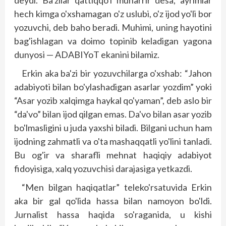
deydi. Ba'zilar qattiqqo'l muharrir desa, ayrimlar
hech kimga o'xshamagan o'z uslubi, o'z ijod yo'li bor
yozuvchi, deb baho beradi. Muhimi, uning hayotini
bag'ishlagan va doimo topinib keladigan yagona
dunyosi — ADABIYoT ekanini bilamiz.
Erkin aka ba'zi bir yozuvchilarga o'xshab: “Jahon
adabiyoti bilan bo'ylashadigan asarlar yozdim” yoki
“Asar yozib xalqimga haykal qo'yaman”, deb aslo bir
“da'vo” bilan ijod qilgan emas. Da'vo bilan asar yozib
bo'lmasligini u juda yaxshi biladi. Bilgani uchun ham
ijodning zahmatli va o'ta mashaqqatli yo'lini tanladi.
Bu og'ir va sharafli mehnat haqiqiy adabiyot
fidoyisiga, xalq yozuvchisi darajasiga yetkazdi.
“Men bilgan haqiqatlar” teleko'rsatuvida Erkin
aka bir gal qo'lida hassa bilan namoyon bo'ldi.
Jurnalist hassa haqida so'raganida, u kishi