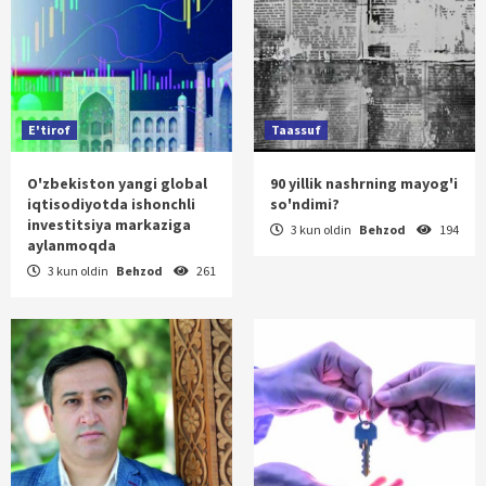
E'tirof
Taassuf
O'zbekiston yangi global
90 yillik nashrning mayog'i
iqtisodiyotda ishonchli
so'ndimi?
investitsiya markaziga
3 kun oldin
Behzod
194
aylanmoqda
3 kun oldin
Behzod
261