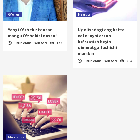
G'urur
Huquq
Yangi O'zbekistonsan –
Uy olishdagi eng katta
mangu O'zbekistonsan!
xato: uyni arzon
ko'rsatish keyin
3 kun oldin
Behzod
173
qimmatga tushishi
mumkin
3 kun oldin
Behzod
204
Muammo