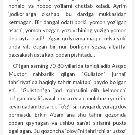
nohalol va nobop yo'llarni chetlab keladi. Ayrim
ijodkorlarga o'xshab, bu dardga mukkasidan
ketmagan. Bir dangal odati borki, yomon yozilgan
asarni, yomon yozgan yozuvchining yuziga yomon
deb ayta oladi!.. Agar qo'lyozma ma'qul kelsa yoki
unda yilt etgan bir nur borligini sezsa, albatta,
paxsakash usta kabi obdan pishitadi…
O'tgan asrning 70-80-yillarida taniqli adib Asqad
Muxtor rahbarlik qilgan “Guliston” jurnali
tahririyatida haqiqiy tahrir maktabi paydo bo'lgan
edi. “Gulis­ton”ga ijod mahsulini olib kelmoqchi
bo'lgan muallif avval puxta o'ylab, mulohaza yuritib,
keyin qadam bosardi. To'g'risi, hayi­qardi, yuragi dov
bermasdi. Erkin A'zam ana shu tahrir qozonida
obdan qaynagan va ushbu san'at sirlarini puxta
egallagan. Bu qozoncha “olovi”ni tahrirchilar ustozi