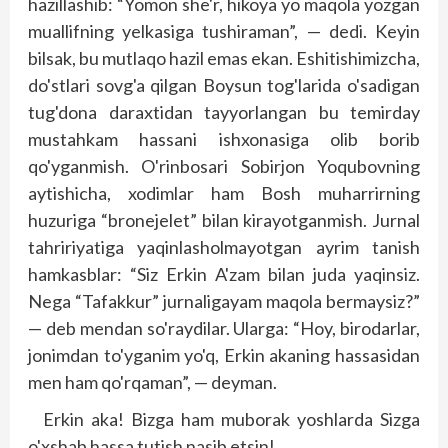
hazillashib: “Yomon she'r, hikoya yo maqola yozgan
muallifning yelkasiga tushiraman”, — dedi. Keyin
bilsak, bu mutlaqo hazil emas ekan. Eshitishimizcha,
do'stlari sovg'a qilgan Boysun tog'larida o'sadigan
tug'dona daraxtidan tayyorlangan bu temirday
mustahkam hassani ishxonasiga olib borib
qo'yganmish. O'rinbosari Sobirjon Yoqubovning
aytishicha, xodimlar ham Bosh muharrirning
huzuriga “bronejelet” bilan kirayotganmish. Jurnal
tahririyatiga yaqinlash­olmayotgan ayrim tanish
hamkasblar: “Siz Erkin A'zam bilan juda yaqinsiz.
Nega “Tafakkur” jurnaligayam maqola bermaysiz?”
— deb mendan so'raydilar. Ularga: “Hoy, birodarlar,
jonimdan to'yganim yo'q, Erkin akaning hassasidan
men ham qo'rqaman”, — deyman.
Erkin aka! Bizga ham muborak yoshlarda Sizga
o'xshab hassa tutish nasib etsin!