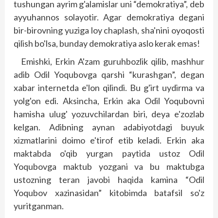
tushungan ayrim g'alamislar uni “demokratiya”, deb
ayyuhannos solayotir. Agar demokratiya degani
bir-birovning yuziga loy chaplash, sha'nini oyoqosti
qilish bo'lsa, bunday demokratiya aslo kerak emas!
Emishki, Erkin A'zam guruhbozlik qilib, mashhur
adib Odil Yoqubovga qarshi “kurashgan”, degan
xabar internetda e'lon qilindi. Bu g'irt uydirma va
yolg'on edi. Aksincha, Erkin aka Odil Yoqubovni
hamisha ulug' yozuvchilardan biri, deya e'zoz­lab
kelgan. Adibning aynan adabiyotdagi buyuk
xizmatlarini doimo e'tirof etib keladi. Erkin aka
maktabda o'qib yurgan paytida ustoz Odil
Yoqubovga maktub yozgani va bu maktubga
ustozning teran javobi haqida kamina “Odil
Yoqubov xazinasidan” kitobimda batafsil so'z
yuritganman.