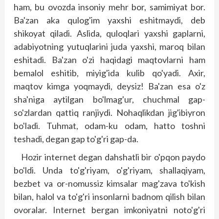
ham, bu ovozda insoniy mehr bor, samimiyat bor.
Ba'zan aka qulog'im yaxshi eshitmaydi, deb
shikoyat qiladi. Aslida, quloqlari yaxshi gaplarni,
adabiyotning yutuqlarini juda yaxshi, maroq bilan
eshitadi. Ba'zan o'zi haqidagi maqtovlarni ham
bemalol eshitib, miyig'ida kulib qo'yadi. Axir,
maqtov kimga yoqmaydi, deysiz! Ba'zan esa o'z
sha'niga aytilgan bo'lmag'ur, chuchmal gap-
so'zlardan qattiq ranjiydi. Nohaqlikdan jig'ibiyron
bo'ladi. Tuhmat, odam-ku odam, hatto toshni
teshadi, degan gap to'g'ri gap-da.
Hozir internet degan dahshatli bir o'pqon paydo
bo'ldi. Unda to'g'riyam, o'g'riyam, shallaqiyam,
bezbet va or-nomussiz kimsalar mag'zava to'kish
bilan, halol va to'g'ri insonlarni badnom qilish bilan
ovoralar. Internet bergan imkoniyatni noto'g'ri