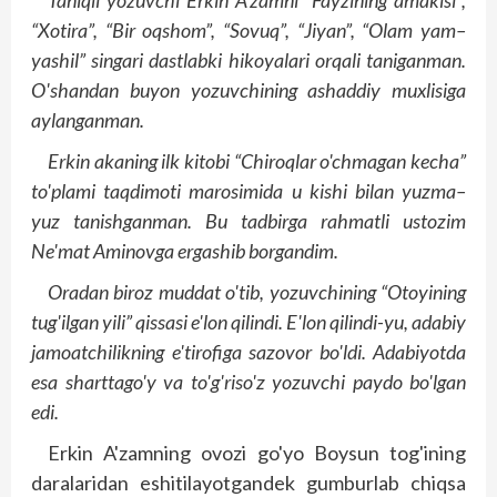
Taniqli
yozuvchi
Erkin
A'zamni
“
Fayzining
amakisi
”,
“
Xotira
”, “
Bir
oqshom
”, “
Sovuq
”, “
Jiyan
”, “
Olam
yam
–
yashil
”
singari
dastlabki
hikoyalari
orqali
taniganman
.
O'shandan
buyon
yozuvchining
ashaddiy
muxlisiga
aylanganman
.
Erkin
akaning
ilk
kitobi
“
Chiroqlar
o'chmagan
kecha
”
to'p
lami
taqdimoti
marosimida
u
kishi
bilan
yuzma
–
yuz
tanishganman
.
Bu tadbirga rahmatli ustozim
Ne'mat Aminovga ergashib borgandim.
Oradan biroz muddat o'tib, yozuvchining “Otoyining
tug'ilgan yili” qissasi e'lon qilindi. E'lon qilindi-yu, adabiy
jamoatchilikning e'tirofiga sazovor bo'ldi. Adabiyotda
esa sharttago'y va to'g'riso'z yozuvchi paydo bo'lgan
edi.
Erkin A'zamning ovozi go'yo Boysun tog'ining
daralaridan eshitilayotgandek gumburlab chiq­sa