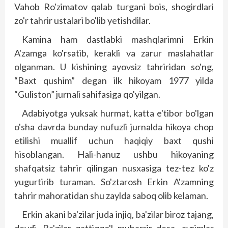
Vahob Ro'zimatov qalab turgani bois, shogirdlari
zo'r tahrir ustalari bo'lib yetishdilar.
Kamina ham dastlabki mashq­larimni Erkin
A'zamga ko'rsatib, kerakli va zarur maslahatlar
olganman. U kishining ayovsiz tahriridan so'ng,
“Baxt qushim” degan ilk hikoyam 1977 yilda
“Guliston” jurnali sahifasiga qo'yilgan.
Adabiyotga yuksak hurmat, katta e'tibor bo'lgan
o'sha davrda bunday nufuzli jurnalda hikoya chop
etilishi muallif uchun haqiqiy baxt qushi
hisoblangan. Hali-hanuz ushbu hikoyaning
shafqatsiz tahrir qilingan nusxasiga tez-tez ko'z
yugurtirib turaman. So'ztarosh Erkin A'zamning
tahrir mahoratidan shu zaylda saboq olib kelaman.
Erkin akani ba'zilar juda injiq, ba'zilar biroz tajang,