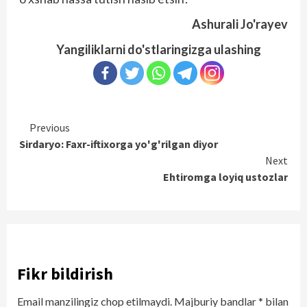
Ashurali Jo'rayev
Yangiliklarni do'stlaringizga ulashing
Continue
Previous
Sirdaryo: Faxr-iftixorga yo'g'rilgan diyor
Reading
Next
Ehtiromga loyiq ustozlar
Fikr bildirish
Email manzilingiz chop etilmaydi.
Majburiy bandlar
*
bilan