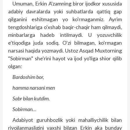
Umuman, Erkin A'zamning biror ijodkor xususida
adabiy davralarda yoki suhbatlarda qattiq gap
qilganini eshitmagan yo ko'rmaganmiz. Ayrim
tengdoshlariga o'xshab baqir-chaqir ham qilmaydi,
minbarlarga hadeb intilmaydi. U yozuvchilik
e'tiqodiga juda sodiq. O'zi bilmagan, ko'rmagan
narsasi haqida yozmaydi. Ustoz Asqad Muxtorning
“Sobirman” she'rini hayot va ijod yo'liga shior qilib
olgan:
Bardoshim bor,
hamma narsani men
Sabr bilan kutdim.
Sobirman…
Adabiyot guruhbozlik yoki mahalliychilik bilan
rivojlanmasligini yaxshi bilgan Erkin aka bunday