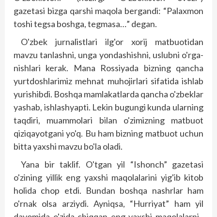
gazetasi bizga qarshi maqola bergandi: “Palaxmon
toshi tegsa bosh­­ga, tegmasa…” degan.
O'zbek jurnalistlari ilg'or xorij matbuotidan
mavzu tanlashni, unga yondashishni, uslubni o'rga­
nishlari kerak. Mana Rossiyada bizning qancha
yurtdoshlarimiz mehnat muhojirlari sifatida ishlab
yurishibdi. Boshqa mamlakatlarda qancha o'zbeklar
yashab, ishlashyapti. Lekin bugungi kunda ularning
taqdiri, muammolari bilan o'zimizning matbuot
qiziqayotgani yo'q. Bu ham bizning matbuot uchun
bitta yaxshi mavzu bo'la oladi.
Yana bir taklif. O'tgan yil “Ishonch” gazetasi
o'zining yillik eng yaxshi maqolalarini yig'ib kitob
holida chop etdi. Bundan boshqa nashrlar ham
o'rnak olsa arziydi. Ayniqsa, “Hurriyat” ham yil
davomida o'zida chiqqan eng yaxshi maqolalarni