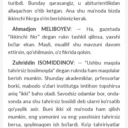
turibdi. Bunday qarasangiz, u abiturientlikdan
allaqachon o'tib ketgan. Ana shu ma'noda bizda
ikkinchi fikrga o'rin berishimiz kerak.
Ahmadjon MELIBOYEV:
— Ha, gazetada
“Ikkinchi fikr” degan rukn tashkil qilinsa, yaxshi
bo'lar ekan. Mayli, muallif shu mavzuni davom
ettirsin, qo'shilmasin, o'z fikrida qolsin.
Zuhriddin ISOMIDDINOV
: — “Ushbu maqola
tahrirsiz bosilmoqda” degan ruknda ham maqolalar
berish mumkin. Shunday akademiklar, prfessorlar
borki, mabodo o'zlari institutga imtihon topshirsa
aniq “ikki” baho oladi. Savodsiz odamlar bor, onda-
sonda ana shu tahrirsiz bosildi deb ularni ko'rsatib
qo'yaylik axir. Buni ikki xil ma'noda ham qilish
mumkin, eng yomonini va eng yaxshisini tahrirsiz
bersa, qoyilmaqom ish bo'lardi. Ko'p tahririyatlar