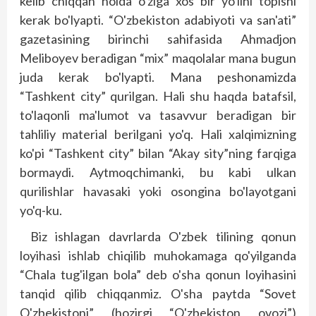
kelib chiqqan holda o'ziga xos bir yo'lini topishi
kerak bo'lyapti. “O'zbekiston adabiyoti va san'ati”
gazetasining birinchi sahifasida Ahmadjon
Meliboyev beradigan “mix” maqolalar mana bugun
juda kerak bo'lyapti. Mana peshonamizda
“Tashkent city” qurilgan. Hali shu haqda batafsil,
to'laqonli ma'lumot va tasavvur beradigan bir
tahliliy material berilgani yo'q. Hali xalqimizning
ko'pi “Tashkent city” bilan “Akay sity”ning farqiga
bormaydi. Aytmoqchimanki, bu kabi ulkan
qurilishlar havasaki yoki osongina bo'layotgani
yo'q-ku.
Biz ishlagan davrlarda O'zbek tilining qonun
loyihasi ishlab chiqilib muhokamaga qo'yilganda
“Chala tug'ilgan bola” deb o'sha qonun loyihasini
tanqid qilib chiqqanmiz. O'sha paytda “Sovet
O'zbekistoni” (hozirgi “O'zbekiston ovozi”)