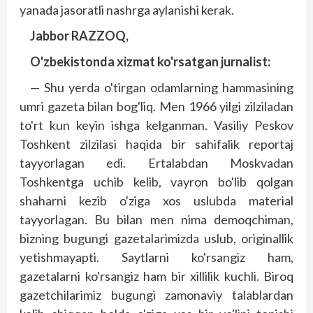
yanada jasoratli nashrga aylanishi kerak.
Jabbor RAZZOQ,
O'zbekistonda xizmat ko'rsatgan jurnalist:
— Shu yerda o'tirgan odamlarning hammasining
umri gazeta bilan bog'liq. Men 1966 yilgi zilziladan
to'rt kun keyin ishga kelganman. Vasiliy Pes­kov
Toshkent zilzilasi haqida bir sahifalik reportaj
tayyorlagan edi. Ertalabdan Moskvadan
Toshkentga uchib kelib, vayron bo'lib qolgan
shaharni kezib o'ziga xos uslubda material
tayyorlagan. Bu bilan men nima demoqchiman,
bizning bugungi gazetalarimizda uslub, originallik
yetishmayapti. Saytlarni ko'rsangiz ham,
gazetalarni ko'rsangiz ham bir xillilik kuchli. Biroq
gazetchilarimiz bugungi zamonaviy talablardan