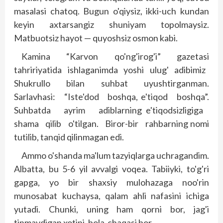
masalasi chatoq. Bugun o'qiysiz, ikki-uch kundan
keyin axtarsangiz shuniyam topolmaysiz.
Matbuotsiz hayot — quyoshsiz osmon kabi.
Kamina “Karvon qo'ng'irog'i” gazetasi
tahririyatida ishlaganimda yoshi ulug' adibimiz
Shuk­rullo bilan suhbat uyushtirganman.
Sarlavhasi: “Iste'dod boshqa, e'tiqod boshqa”.
Suhbatda ayrim adiblarning e'tiqodsizligiga
shama qilib o'tilgan. Biror-bir rahbarning nomi
tutilib, tanqid qilinmagan edi.
Ammo o'shanda ma'lum tazyiqlarga uchragandim.
Albatta, bu 5-6 yil avvalgi voqea. Tabiiyki, to'g'ri
gapga, yo bir shaxsiy mulohazaga noo'rin
munosabat kuchaysa, qalam ahli nafasini ichiga
yutadi. Chunki, uning ham qorni bor, jag'i
tinmaydigan xotini, bola-chaqasi bor.