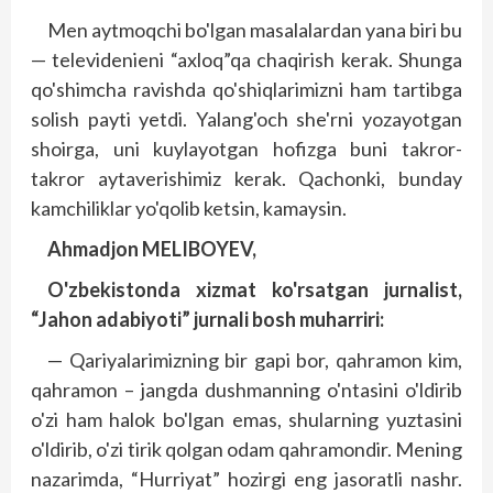
Men aytmoqchi bo'lgan masalalardan yana biri bu
— televidenieni “axloq”qa chaqirish kerak. Shunga
qo'shimcha ravishda qo'shiqlarimizni ham tartibga
solish payti yetdi. Yalang'och she'rni yozayotgan
shoirga, uni kuylayotgan hofizga buni takror-
takror aytaverishimiz kerak. Qachonki, bunday
kamchiliklar yo'qolib ketsin, kamaysin.
Ahmadjon MELIBOYEV,
O'zbekistonda xizmat ko'rsatgan jurnalist,
“Jahon adabiyoti” jurnali bosh muharriri:
— Qariyalarimizning bir gapi bor, qahramon kim,
qahramon – jangda dushmanning o'ntasini o'ldirib
o'zi ham halok bo'lgan emas, shularning yuztasini
o'ldirib, o'zi tirik qolgan odam qahramondir. Mening
nazarimda, “Hurriyat” hozirgi eng jasoratli nashr.