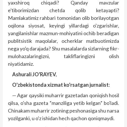
yaxshiroq chiqadi? Qanday mavzular
e'tiborimizdan chetda qolib ketayapti?
Mamlakatimiz rahbari tomonidan olib borilayotgan
oqilona siyosat, keyingi yillardagi o'zgarishlar,
yangila­nishlar mazmun-mohiyatini ochib beradigan
publitsistik maqolalar, ocherklar matbuotimizda
nega yo'q darajada? Shu masalalarda sizlarning fikr-
mulohazalaringizni, takliflaringizni olish
niyatidamiz.
Ashurali JO'RAYEV,
O'zbekistonda xizmat ko'rsatgan jurnalist:
— Agar qaysiki muharrir gazetadan qoniqish hosil
qilsa, o'sha gazeta “manziliga yetib kelgan” bo'ladi.
Chinakam muharrir zotining peshonasiga shu narsa
yozilganki, u o'z ishidan hech qachon qoniqmaydi.