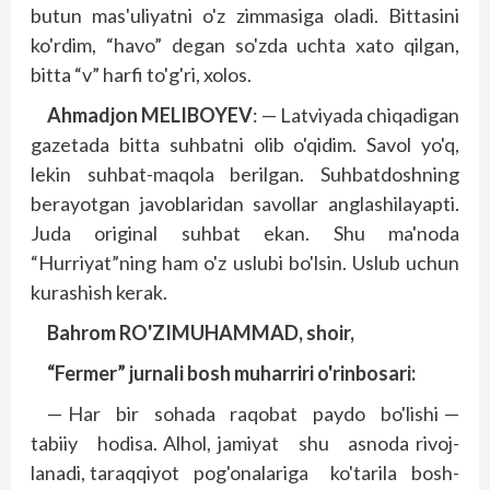
butun mas'uliyatni o'z zimmasiga oladi. Bittasini
ko'rdim, “havo” degan so'zda uchta xato qilgan,
bitta “v” harfi to'g'ri, xolos.
Ahmadjon MELIBOYEV
: — Latviyada chiqadigan
gazetada bitta suhbatni olib o'qidim. Savol yo'q,
lekin suhbat-maqola berilgan. Suhbatdoshning
berayotgan javoblaridan savollar anglashilayapti.
Juda original suhbat ekan. Shu ma'noda
“Hurriyat”ning ham o'z uslubi bo'lsin. Uslub uchun
kurashish kerak.
Bahrom RO'ZIMUHAMMAD, shoir,
“Fermer” jurnali bosh muharriri o'rinbosari:
— Har bir sohada raqobat paydo bo'lishi —
tabiiy hodisa. Alhol, jamiyat shu asnoda rivoj­
lanadi, taraqqiyot pog'onalariga ko'tarila bosh­