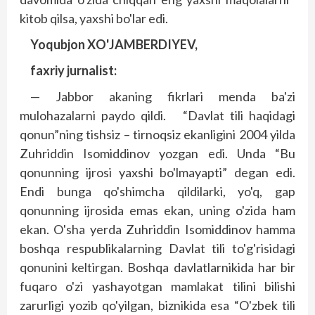
kitob qilsa, yaxshi bo'lar edi.
Yoqubjon XO'JAMBERDIYEV,
faxriy jurnalist:
— Jabbor akaning fikrlari menda ba'zi
mulohazalarni paydo qildi. “Davlat tili haqidagi
qonun”ning tishsiz – tirnoqsiz ekanligini 2004 yilda
Zuhriddin Isomiddinov yozgan edi. Unda “Bu
qonunning ijrosi yaxshi bo'lmayapti” degan edi.
Endi bunga qo'shimcha qildilarki, yo'q, gap
qonunning ijrosida emas ekan, uning o'zida ham
ekan. O'sha yerda Zuhriddin Isomiddinov hamma
boshqa respublikalarning Davlat tili to'g'risidagi
qonunini keltirgan. Boshqa davlatlarnikida har bir
fuqaro o'zi yashayotgan mamlakat tilini bilishi
zarurligi yozib qo'yilgan, biznikida esa “O'zbek tili