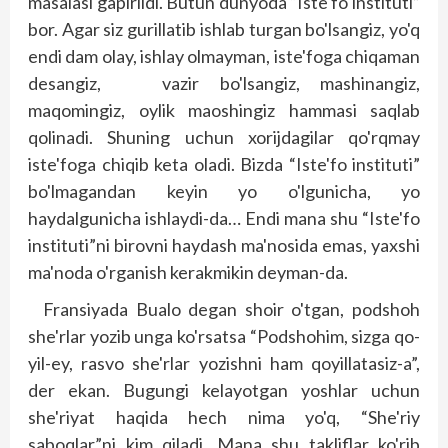
masalasi gapirildi. Butun dunyoda “Iste'fo instituti”
bor. Agar siz gurillatib ishlab turgan bo'lsangiz, yo'q
endi dam olay, ishlay olmayman, iste'foga chiqaman
desangiz, vazir bo'lsangiz, mashinangiz,
maqomingiz, oylik maoshingiz hammasi saqlab
qolinadi. Shuning uchun xorijdagilar qo'rqmay
iste'foga chiqib keta oladi. Bizda “Iste'fo instituti”
bo'lmagandan keyin yo o'lgunicha, yo
haydalgunicha ishlaydi-da… Endi mana shu “Iste'fo
instituti”ni birovni haydash ma'nosida emas, yaxshi
ma'noda o'rganish kerakmikin deyman-da.
Fransiyada Bualo degan shoir o'tgan, podshoh
she'rlar yozib unga ko'rsatsa “Podshohim, sizga qo­
yil-ey, rasvo she'rlar yozishni ham qoyillatasiz-a”,
der ekan. Bugungi kelayotgan yoshlar uchun
she'riyat haqida hech nima yo'q, “She'riy
saboqlar”ni kim qiladi. Mana shu takliflar ko'rib