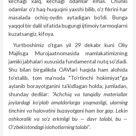
kechagi xalq, kechagi odamlar emas. Chunki
odamlar o'z haq-huquqini yaxshi bilib, o'z fikrini har
masalada ochiq-oydin aytadigan bo'ldi. Bunga
yaqqol bir dalil sifatida bugungi ijtimoiy tarmoqlarni
kuzatsangiz, kifoya.
Yurtboshimiz o'tgan yil 29 dekabr kuni Oliy
Majlisga Murojaatnomasida mamlakatimizning
jamiki jabhalari xususida fundamental nutq so'zladi.
Shu bilan birgalikda OAVlari haqida ham alohida
to'xtalib, tom ma'noda “To'rtinchi hokimiyat”ga
aylanib borayotganini ta'kidlagan holda, jumladan,
shunday dedilar:
“Achchiq va tanqidiy materiallar
joylardagi ko'plab amaldorlarga yoqmasligi, ularning
tinchini va halovatini buzayotgani ham bor gap. Lekin
oshkoralik va so'z erkinligi bu — davr talabi, bu —
O'zbekistondagi islohotlarning talabi”
.