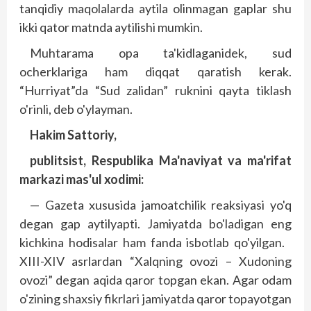
tanqidiy maqolalarda aytila olinmagan gaplar shu
ikki qator matnda aytilishi mumkin.
Muhtarama opa ta'kidlaganidek, sud
ocherklariga ham diqqat qaratish kerak.
“Hurriyat”da “Sud zalidan” ruknini qayta tiklash
o'rinli, deb o'ylayman.
Hakim Sattoriy,
publitsist,
Respublika Ma'naviyat va ma'rifat
markazi mas'ul xodimi:
— Gazeta xususida jamoatchilik reaksiyasi yo'q
degan gap aytilyapti. Jamiyatda bo'ladigan eng
kichkina hodisalar ham fanda isbotlab qo'yilgan.
XIII-XIV asrlardan “Xalqning ovozi – Xudoning
ovozi” degan aqida qaror topgan ekan. Agar odam
o'zining shaxsiy fikrlari jamiyatda qaror topayotgan