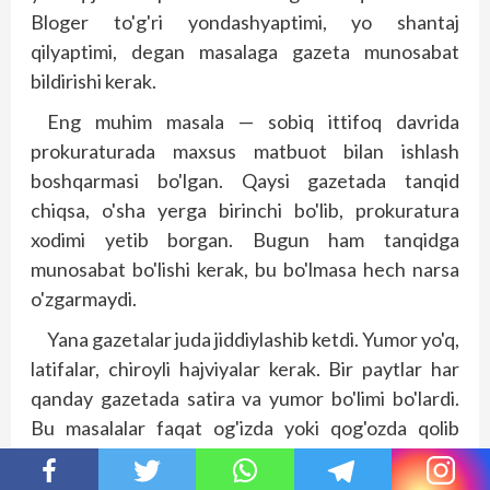
Bloger to'g'ri yondashyaptimi, yo shantaj
qilyaptimi, degan masalaga gazeta munosabat
bildirishi kerak.
Eng muhim masala — sobiq ittifoq davrida
prokuraturada maxsus matbuot bilan ishlash
boshqarmasi bo'lgan. Qaysi gazetada tanqid
chiqsa, o'sha yerga birinchi bo'lib, prokuratura
xodimi yetib borgan. Bugun ham tanqidga
munosabat bo'lishi kerak, bu bo'lmasa hech narsa
o'zgarmaydi.
Yana gazetalar juda jiddiylashib ketdi. Yumor yo'q,
latifalar, chiroyli hajviyalar kerak. Bir payt­lar har
qanday gazetada satira va yumor bo'limi bo'lardi.
Bu masalalar faqat og'izda yoki qog'ozda qolib
ketmasligi kerak.