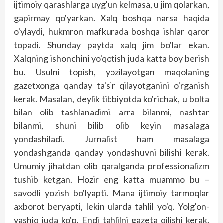
ijtimoiy qarashlarga uyg'un kelmasa, u jim qolarkan,
gapirmay qo'yarkan. Xalq boshqa narsa haqida
o'ylaydi, hukmron mafkurada boshqa ishlar qaror
topadi. Shunday payt­­da xalq jim bo'lar ekan.
Xalqning ishonchini yo'qotish juda katta boy berish
bu. Usulni topish, yozilayotgan maqolaning
gazetxonga qanday ta'sir qilayotganini o'rganish
kerak. Masalan, deylik tibbiyotda ko'richak, u bolta
bilan olib tashlanadimi, arra bilanmi, nashtar
bilanmi, shuni bilib olib keyin masalaga
yondashiladi. Jurnalist ham masalaga
yondashganda qanday yondashuvni bilishi kerak.
Umumiy jihatdan olib qaralganda professionalizm
tushib ketgan. Hozir eng katta muammo bu –
savodli yozish bo'lyapti. Mana ijtimoiy tarmoqlar
axborot beryapti, lekin ularda tahlil yo'q. Yolg'on-
yashiq juda ko'p. Endi tahlilni gazeta qilishi kerak.