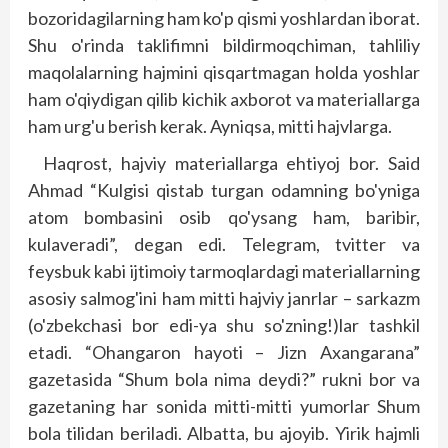
bozoridagilarning ham ko'p qismi yoshlardan iborat.
Shu o'rinda taklifimni bildirmoqchiman, tahliliy
maqolalarning hajmini qisqartmagan holda yoshlar
ham o'qiydigan qilib kichik axborot va materiallarga
ham urg'u berish kerak. Ayniqsa, mitti hajvlarga.
Haqrost, hajviy materiallarga ehtiyoj bor. Said
Ahmad “Kulgisi qistab turgan odamning bo'yniga
atom bombasini osib qo'ysang ham, baribir,
kulaveradi”, degan edi. Telegram, tvitter va
feysbuk kabi ijtimoiy tarmoqlardagi materiallarning
asosiy salmog'ini ham mitti hajviy janrlar – sarkazm
(o'zbekchasi bor edi-ya shu so'zning!)lar tashkil
etadi. “Ohangaron hayoti – Jizn Axangarana”
gazetasida “Shum bola nima deydi?” rukni bor va
gazetaning har sonida mitti-mitti yumorlar Shum
bola tilidan beriladi. Albatta, bu ajoyib. Yirik hajmli