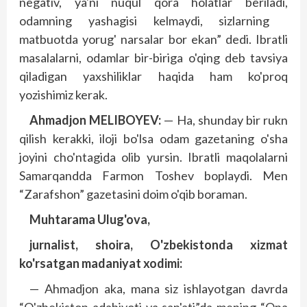
negativ, ya'ni nuqul qora holatlar beriladi,
odamning yashagisi kelmaydi, sizlarning
matbuotda yorug' narsalar bor ekan” dedi. Ibratli
masalalarni, odamlar bir-biriga o'qing deb tavsiya
qiladigan yaxshiliklar haqida ham ko'proq
yozishimiz kerak.
Ahmadjon MELIBOYEV:
— Ha, shunday bir rukn
qilish kerakki, iloji bo'lsa odam gazetaning o'sha
joyini cho'ntagida olib yursin. Ibratli maqolalarni
Samarqandda Farmon Toshev boplaydi. Men
“Zarafshon” gazetasini doim o'qib boraman.
Muhtarama Ulug'ova,
jurnalist, shoira, O'zbekistonda xizmat
ko'rsatgan madaniyat xodimi:
— Ahmadjon aka, mana siz ishlayotgan davrda