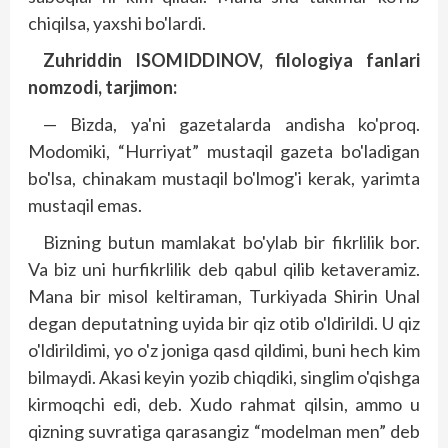
chiqilsa, yaxshi bo'lardi.
Zuhriddin ISOMIDDINOV, filologiya fanlari
nomzodi, tarjimon:
— Bizda, ya'ni gazetalarda andisha ko'proq.
Modomiki, “Hurriyat” mustaqil gazeta bo'ladigan
bo'lsa, chinakam mustaqil bo'lmog'i kerak, yarimta
mustaqil emas.
Bizning butun mamlakat bo'ylab bir fikrlilik bor.
Va biz uni hurfikrlilik deb qabul qilib ketaveramiz.
Mana bir misol keltiraman, Turkiyada Shirin Unal
degan deputatning uyida bir qiz otib o'ldirildi. U qiz
o'ldirildimi, yo o'z joniga qasd qildimi, buni hech kim
bilmaydi. Akasi keyin yozib chiqdiki, singlim o'qishga
kirmoqchi edi, deb. Xudo rahmat qilsin, ammo u
qizning suvratiga qarasangiz “modelman men” deb