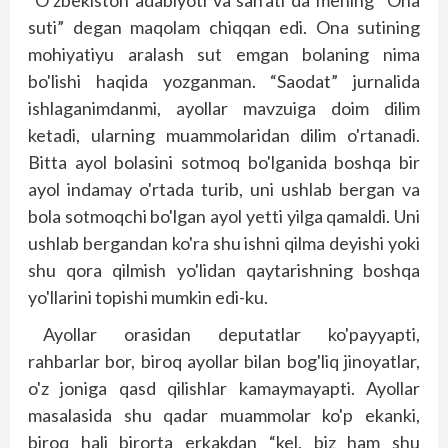
“O'zbekiston adabiyoti va san'ati”da mening “Ona
suti” degan maqolam chiqqan edi. Ona sutining
mohiyatiyu aralash sut emgan bolaning nima
bo'lishi haqida yozganman. “Saodat” jurnalida
ishlaganimdanmi, ayollar mavzuiga doim dilim
ketadi, ularning muammolaridan dilim o'rtanadi.
Bitta ayol bolasini sotmoq bo'lganida boshqa bir
ayol indamay o'rtada turib, uni ushlab bergan va
bola sotmoqchi bo'lgan ayol yetti yilga qamaldi. Uni
ushlab bergandan ko'ra shu ishni qilma deyishi yoki
shu qora qilmish yo'lidan qaytarishning boshqa
yo'llarini topishi mumkin edi-ku.
Ayollar orasidan deputatlar ko'payyapti,
rahbarlar bor, biroq ayollar bilan bog'liq jinoyatlar,
o'z joniga qasd qilishlar kamaymayapti. Ayollar
masalasida shu qadar muammolar ko'p ekanki,
biroq hali birorta erkakdan “kel, biz ham shu