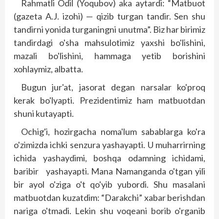
Rahmatli Odil (Yoqubov) aka aytardi: “Matbuot
(gazeta A.J. izohi) — qizib turgan tandir. Sen shu
tandirni yonida turganingni unutma”. Biz har birimiz
tandirdagi o'sha mahsulotimiz yaxshi bo'lishini,
mazali bo'lishini, hammaga yetib borishini
xohlaymiz, albatta.
Bugun jur'at, jasorat degan narsalar ko'proq
kerak bo'lyapti. Prezidentimiz ham matbuotdan
shuni kutayapti.
Ochig'i, hozirgacha noma'lum sabablarga ko'ra
o'zimizda ichki senzura yashayapti. U muharrirning
ichida yashaydimi, boshqa odamning ichidami,
baribir yashayapti. Mana Namanganda o'tgan yili
bir ayol o'ziga o't qo'yib yubordi. Shu masalani
matbuotdan kuzatdim: “Darakchi” xabar berishdan
nariga o'tmadi. Lekin shu voqeani borib o'rganib