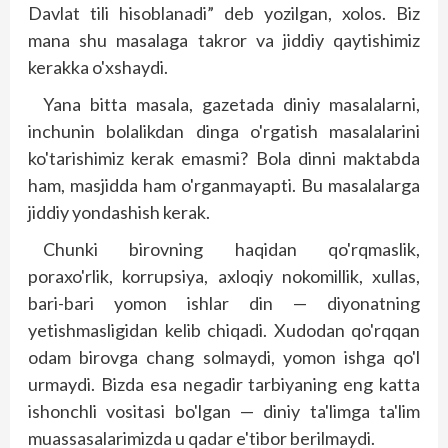
Davlat tili hisoblanadi” deb yozilgan, xolos. Biz
mana shu masalaga takror va jiddiy qaytishimiz
kerakka o'xshaydi.
Yana bitta masala, gazetada diniy masalalarni,
inchunin bolalikdan dinga o'rgatish masalalarini
ko'tarishimiz kerak emasmi? Bola dinni maktabda
ham, masjidda ham o'rganmayapti. Bu masalalarga
jiddiy yondashish kerak.
Chunki birovning haqidan qo'rqmaslik,
poraxo'rlik, korrupsiya, axloqiy nokomillik, xullas,
bari-bari yomon ishlar din — diyonatning
yetishmasligidan kelib chiqadi. Xudodan qo'rqqan
odam birovga chang solmaydi, yomon ishga qo'l
urmaydi. Bizda esa negadir tarbiyaning eng katta
ishonchli vositasi bo'lgan — diniy ta'limga ta'lim
muassasalarimizda u qadar e'tibor berilmaydi.