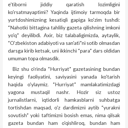
e'tiborni jiddiy qaratish lozimligini
ko'rsatmayaptimi? Yaqinda ijtimoiy tarmoqda bir
yurtdoshimizning kesatiqli gapiga ko'zim tushdi:
“Nahotki bittagina tahliliy gazeta qilishning imkoni
yo'q” deyilibdi. Axir, biz talabaligimizda, aytaylik,
“O'zbekiston adabiyoti va san'ati”ni sotib olmasdan
darsga kirib ketsak, uni ikkinchi “para” dars oldidan
umuman topa olmasdik.
Biz shu o'rinda “Hurriyat” gazetasining bundan
ke­yingi faoliyatini, saviyasini yanada ko'tarish
haqida o'ylaymiz. “Hurriyat” mamlakatimizdagi
yagona mus­taqil nashr. Hozir siz ustoz
jurnalistlarni, iqtidorli hamkasblarni suhbatga
tortishdan maqsad, o'z dardimizni aytib “yurakni
sovutish” yoki taftimizni bosish emas, nima qilsak
gazeta bundan ham o'qishliroq, bundan ham