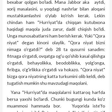
bexabar qolgan bo'ladi. Mana Jabbor aka ayt­­di,
xorij masalasini, u yoqdagi nashrlar bilan aloqani
mus­tahkamlashni o'ylab ko'rish kerak. Lekin
chindan ham “Hurriyat”da chiqqan kutubxona
haqidagi maqola juda zarur, dadil chiqish bo'ldi.
Unga munosabatlarni ham berish kerak. Yoki “Qora
niyat” degan kinoni olaylik. “Qora niyat bizni
nimaga o'rgatdi?” deb 28 ta qusurni sanadim:
fitnaga o'rgatdi, ovqatga og'u qo'shib kasal qilishga
o'rgatdi, behayolikka, beodoblikka, yolg'onga,
firibga, o'g'irlikka o'rgatdi va hokazo. “Qora niyat”
bizga qora niyatning katta turkumini olib keldi, deb
tugatish mumkin shu mavzudagi maqolani.
Yana “Hurriyat”da maqolalarni kattaroq harfda
bersa yaxshi bo'lardi. Chunki bugungi kunda ko'z
muammosi hammada bor. Yuqorida iste'fo