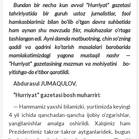
Bundan bir necha kun avval “Hurriyat” gazetasi
tahririyatida bir guruh ustoz jurnalistlar, faol
hamkasblarimiz bilan bo'lib o'tgan davra suhbatida
ham aynan shu mavzuda fikr, mulohazalar o'rtaga
tashlangan edi. Ayni damda matbuotning, chin so'zning
qaddi va qadrini ko'tarish masalalari barobarida
mamlakatimizdagi yagona mustaqil nashr —
“Hurriyat” gazetasining mazmun va mohiyatini bo­
yitishga-da e'tibor qaratildi.
Abdurasul JUMAQULOV,
“Hurriyat” gazetasi bosh muharriri:
— Hammamiz yaxshi bilamizki, yurtimizda keyingi
4 yil ichida qanchadan-qancha ijobiy o'zgarishlar,
yangilanishlar amalga oshirildi. Xalqimiz ham
Prezidentimiz takror-tak­ror aytganlaridek, bugun