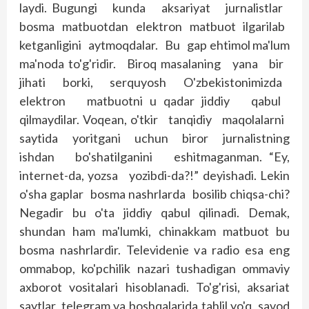
laydi. Bugungi kunda aksariyat jurnalistlar
bosma matbuotdan elektron matbuot ilgarilab
ketganligini aytmoqdalar. Bu gap ehtimol ma'lum
ma'noda to'g'ridir. Biroq masalaning yana bir
jihati borki, serquyosh O'zbekistonimizda
elektron matbuotni u qadar jiddiy qabul
qilmaydilar. Voqean, o'tkir tanqidiy maqolalarni
saytida yoritgani uchun biror jurnalistning
ishdan bo'shatilganini eshitmaganman. “Ey,
internet-da, yozsa yozibdi-da?!” de­yishadi. Lekin
o'sha gap­lar bosma nashrlarda bosilib chiqsa-chi?
Negadir bu o'ta jiddiy qabul qilinadi. Demak,
shundan ham ma'lumki, chinakkam matbuot bu
bosma nashrlardir. Televidenie va radio esa eng
ommabop, ko'pchilik nazari tushadigan ommaviy
axborot vositalari hisoblanadi. To'g'risi, aksariat
saytlar, telegram va boshqalarida tahlil yo'q, savod