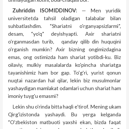
Zuhriddin ISOMIDDINOV:
— Men yuridik
universitetda tahsil oladigan talabalar bilan
suhbatlashdim. “Shariatni o'rganyapsizlarmi”,
desam, “yo'q” deyishyapti. Axir shariatni
o'rganmasdan turib, qanday qilib din huquqini
o'rganish mumkin? Axir bizning ongimizdagina
emas, ong ostimizda ham shariat yotibdi-ku. Biz
oilaviy, mulkiy masalalarda ko'pincha shariatga
tayanishimiz ham bor gap. To'g'ri, yurist qonun
nuqtai nazardan hal qilar, lekin biz musulmonlar
yashaydigan mamlakat odamlari uchun shariat ham
imoniy tuyg'u emasmi?
Lekin shu o'rinda bitta haqli e'tirof. Mening ukam
Qirg'izistonda yashaydi. Bu yerga kelganda
“O'zbekiston matbuoti yaxshi ekan, bizda faqat