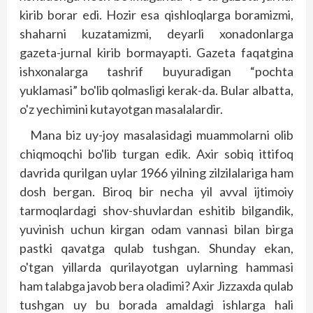
kirib borar edi. Hozir esa qishloqlarga boramizmi,
shaharni kuzatamizmi, deyarli xonadonlarga
gazeta-jurnal kirib bormayapti. Gazeta faqatgina
ishxonalarga tashrif buyuradigan “pochta
yuklamasi” bo'lib qolmasligi kerak-da. Bular albatta,
o'z yechimini kutayotgan masalalardir.
Mana biz uy-joy masalasidagi muammolarni olib
chiqmoqchi bo'lib turgan edik. Axir sobiq ittifoq
davrida qurilgan uylar 1966 yilning zilzilalariga ham
dosh bergan. Biroq bir necha yil avval ijtimoiy
tarmoqlardagi shov-shuvlardan eshitib bilgandik,
yuvinish uchun kirgan odam vannasi bilan birga
pastki qavatga qulab tushgan. Shunday ekan,
o'tgan yillarda qurilayotgan uylarning hammasi
ham talabga javob bera oladimi? Axir Jizzaxda qulab
tushgan uy bu borada amaldagi ishlarga hali