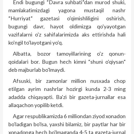
Endi bugungi “Davra suhbati”dan murod shuki,
mamlakatimizdagi yagona mustaqil nashr
“Hurriyat” gazetasi o'qimishliligini oshirish,
bugungi davr, hayot oldimizga qo'yayotgan
vazifalarni o'z sahifalarimizda aks ettirishda hali
ko'ngil to'layotgani yo'q.
Albatta, bozor tamoyillarining o'z qonun-
qoidalari bor. Bugun hech kimni “shuni o'qiysan”
deb majburlab bo'lmaydi.
Afsuski, bir zamonlar million nusxada chop
etilgan ayrim nashrlar hozirgi kunda 2-3 ming
adadda chiqayapti. Ba'zi bir gazeta-jurnallar esa
allaqachon yopilib ketdi.
Agar respublikamizda 6 milliondan ziyod xonadon
bo'ladigan bo'lsa, yaxshi bilamiz, bir paytlar har bir
xonadonga hech bo'lmaganda 4-5 ta gazeta-jurnal