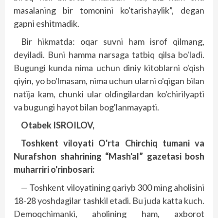
masalaning bir tomonini ko'tarishaylik”, degan
gapni eshitmadik.
Bir hikmatda: oqar suvni ham isrof qilmang,
deyiladi. Buni hamma narsaga tatbiq qilsa bo'ladi.
Bugungi kunda nima uchun diniy kitoblarni o'qish
qiyin, yo bo'lmasam, nima uchun ularni o'qigan bilan
natija kam, chunki ular oldingilardan ko'chirilyapti
va bugungi hayot bilan bog'lanmayapti.
Otabek ISROILOV,
Toshkent viloyati O'rta Chirchiq tumani va
Nurafshon shahrining “Mash'al” gazetasi bosh
muharriri o'rinbosari:
— Toshkent viloyatining qariyb 300 ming aholisini
18-28 yoshdagilar tashkil etadi. Bu juda katta kuch.
Demoqchimanki, aholining ham, axborot