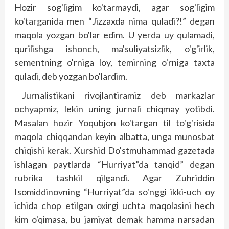
Hozir sog'ligim ko'tarmaydi, agar sog'ligim
ko'targanida men “Jizzaxda nima quladi?!” degan
maqola yozgan bo'lar edim. U yerda uy qulamadi,
qurilishga ishonch, ma'suliyatsizlik, o'g'irlik,
sementning o'rniga loy, temirning o'rniga taxta
quladi, deb yozgan bo'lardim.
Jurnalistikani rivojlantiramiz deb markazlar
ochyapmiz, lekin uning jurnali chiqmay yotibdi.
Masalan hozir Yoqubjon ko'targan til to'g'risida
maqola chiqqandan keyin albatta, unga munosbat
chiqishi kerak. Xurshid Do'stmuhammad gazetada
ishlagan paytlarda “Hurriyat”da tanqid” degan
rubrika tashkil qilgandi. Agar Zuhriddin
Isomiddinovning “Hurriyat”da so'nggi ikki-uch oy
ichida chop etilgan oxirgi uchta maqolasini hech
kim o'qimasa, bu jamiyat demak hamma narsadan