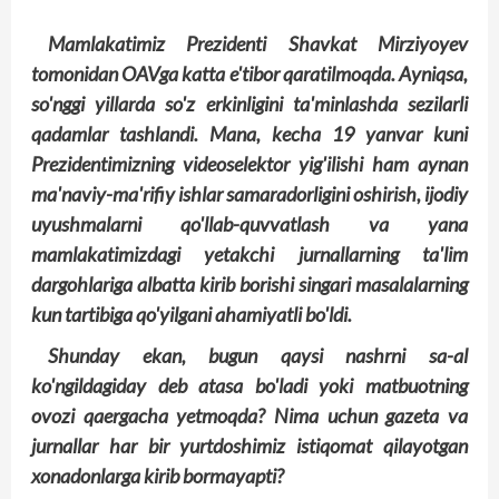
Mamlakatimiz Prezidenti
Shavkat Mirziyoyev
tomonidan OAVga katta e'tibor qaratilmoqda. Ayniqsa,
so'nggi yillarda so'z erkinligini ta'minlashda sezilarli
qadamlar tashlandi. Mana, kecha 19 yanvar kuni
Prezidentimizning videoselektor yig'ilishi ham aynan
ma'naviy-ma'rifiy ishlar samaradorligini oshirish, ijodiy
uyushmalarni qo'llab-quvvatlash va yana
mamlakatimizdagi yetakchi jurnallarning ta'lim
dargohlariga albatta kirib borishi singari masalalarning
kun tartibiga qo'yilgani ahamiyatli bo'ldi.
Shunday ekan, bugun qaysi nashrni sa-al
ko'ngildagiday deb atasa bo'ladi yoki matbuotning
ovozi qaergacha yetmoqda? Nima uchun gazeta va
jurnallar har bir yurtdoshimiz istiqomat qilayotgan
xonadonlarga kirib bormayapti?