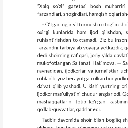
“Xalq so'zi” gazetasi bosh muharriri o
farzandlari, shogirdlari, hamqishloqlari shoi
– O'tgan og'ir yil turmush o'rtog'im shoi
oxirgi kunlarida ham ijod qilishdan, s
ruhlantirishdan to'xtamadi. Biz bu inson 
farzandni tarbiyalab voyaga yetkazdik, 
dedi shoirning rafiqasi, joriy yilda davl
mukofotlangan Saltanat Hakimova. — Sa'du
ravnaqidan, ijodkorlar va jurnalistlar 
ruhlanib, yuz berayotgan ulkan bunyodkorl
da'vat qilib yashadi. U kishi yurtning or
ijodkor mas'uliyatini chuqur anglar edi. Q
mashaqqatlarini totib ko'rgan, kasbini
qo'llab-quvvatlar, qadrlar edi.
Tadbir davomida shoir bilan bog'liq sh
oldimga beixtiyor o'zimning ustoz marh