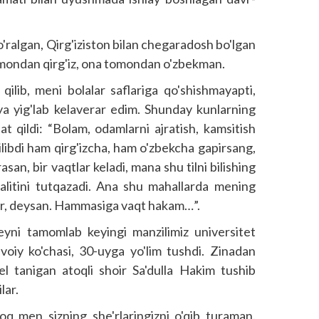
 o'ralgan, Qirg'iziston bilan chegaradosh bo'lgan
omondan qirg'iz, ona tomondan o'zbekman.
lib, meni bolalar saflariga qo'shishmayapti,
eya yig'lab kelaverar edim. Shunday kunlarning
hat qildi: “Bolam, odamlarni ajratish, kamsitish
ilibdi ham qirg'izcha, ham o'zbekcha gapirsang,
rasan, bir vaqtlar keladi, mana shu tilni bilishing
kalitini tutqazadi. Ana shu mahallarda mening
lar, deysan. Hammasiga vaqt hakam…”.
seyni tamomlab keyingi manzilimiz universitet
avoiy ko'chasi, 30-uyga yo'lim tushdi. Zinadan
el tanigan atoqli shoir Sa'dulla Hakim tushib
lar.
oq men sizning she'rlaringizni o'qib turaman.