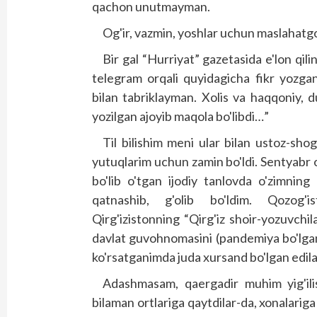
qachon unutmayman.
Og'ir, vazmin, yoshlar uchun maslahatgo'
Bir gal “Hurriyat” gazetasida e'lon qi
teleg­ram orqali quyidagicha fikr yozga
bilan tabriklayman. Xolis va haqqoniy, 
yozilgan ajoyib maqola bo'libdi…”
Til bilishim meni ular bilan ustoz-shog
yutuqlarim uchun zamin bo'ldi. Sentyabr o
bo'lib o'tgan ijodiy tanlovda o'zimning
qatnashib, g'olib bo'ldim. Qozog'is
Qirg'izistonning “Qirg'iz shoir-yozuvchila
davlat guvohnomasini (pandemiya bo'lgan
ko'rsatganimda juda xursand bo'lgan edila
Adashmasam, qaergadir muhim yig'ilis
bilaman ortlariga qaytdilar-da, xonalariga 