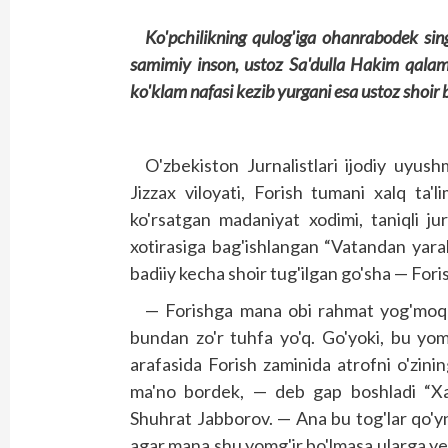
Ko'pchilikning qulog'iga ohanrabodek singi
samimiy inson, ustoz Sa'dulla Hakim qala
ko'klam nafasi kezib yurgani esa ustoz shoi
O'zbekiston Jurnalistlari ijodiy uyush
Jizzax viloyati, Forish tumani xalq ta'
ko'rsatgan madaniyat xodimi, taniqli ju
xotirasiga bag'ishlangan “Vatandan yar
badiiy kecha shoir tug'ilgan go'sha — Fori
— Forishga mana obi rahmat yog'moqd
bundan zo'r tuhfa yo'q. Go'yoki, bu yom
arafasida Forish zaminida atrofni o'zin
ma'no bordek, — deb gap bosh­ladi “Xal
Shuhrat Jabborov. — Ana bu tog'lar qo'yni
agar mana shu yomg'ir bo'lmasa ularga ye