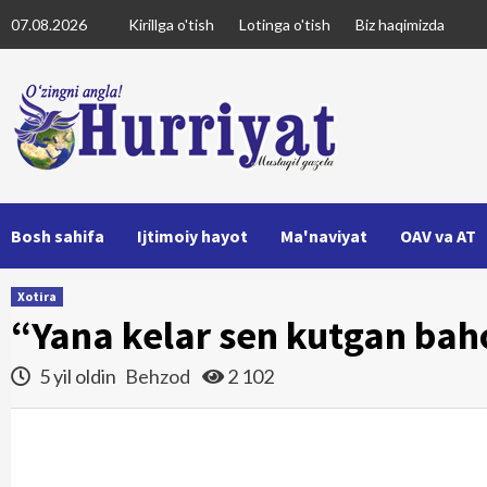
Skip
07.08.2026
Kirillga o'tish
Lotinga o'tish
Biz haqimizda
to
content
Bosh sahifa
Ijtimoiy hayot
Ma'naviyat
OAV va AT
Xotira
“Yana kelar sen kutgan bah
5 yil oldin
Behzod
2 102