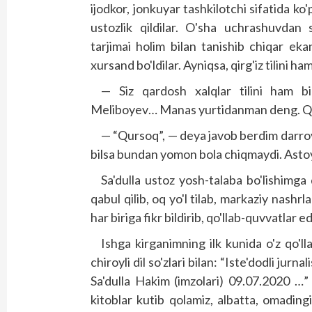
ijodkor, jonkuyar tashkilotchi sifatida k
ustozlik qildilar. O'sha uchrashuvdan
tarjimai holim bilan tanishib chiqar eka
xursand bo'ldilar. Ayniqsa, qirg'iz tilini h
— Siz qardosh xalqlar tilini ham bi
Meliboyev… Manas yurtidanman deng. Qani
— “Qursoq”, — deya javob berdim darrov. 
bilsa bundan yomon bola chiqmaydi. Astoyd
Sa'dulla ustoz yosh-talaba bo'lishimga
qabul qilib, oq yo'l tilab, markaziy nash
har biriga fikr bildirib, qo'llab-quvvatlar ed
Ishga kirganimning ilk kunida o'z qo'llar
chiroyli dil so'zlari bilan: “Iste'dodli jurn
Sa'dulla Hakim (imzolari) 09.07.2020 …
kitoblar kutib qolamiz, albatta, omading