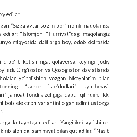
y edilar.
lingan “Sizga aytar so'zim bor” nomli maqolamga
n edilar: “Islomjon, “Hurriyat”dagi maqolangiz
dunyo miqyosida dalillarga boy, odob doirasida
ird bo'lib ketishimga, qolaversa, keyingi ijodiy
yi edi. Qirg'iziston va Qozog'iston davlatlarida
 bolalar yo'nalishida yozgan hikoyalarim bilan
­tonning “Jahon iste'dodlari” uyushmasi,
ri” jamoat fondi a'zoligiga qabul qilindim. Ikki
i bois elektron variantini olgan edim) ustozga
r.
hga ketayotgan edilar. Yangilikni aytishimni
kirib alohida, samimiyat bilan qutladilar. “Nasib