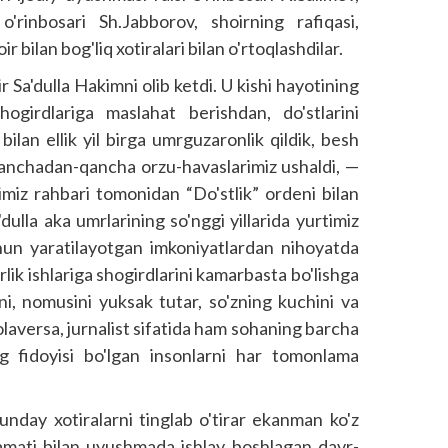
'rinbosari Sh.Jabborov, shoirning rafiqasi,
r bilan bog'liq xotiralari bilan o'rtoqlashdilar.
r Sa'dulla Hakimni olib ketdi. U kishi hayotining
hogirdlariga maslahat berishdan, do'stlarini
bilan ellik yil birga umrguzaronlik qildik, besh
qanchadan-qancha orzu-havaslarimiz ushaldi, —
atimiz rahbari tomonidan “Do'stlik” ordeni bilan
lla aka umrlarining so'nggi yillarida yurtimiz
uchun yaratilayotgan imkoniyatlardan nihoyatda
ik ishlariga shogirdlarini kamarbasta bo'lishga
ini, nomusini yuksak tutar, so'zning kuchini va
olaversa, jurnalist sifatida ham sohaning barcha
ng fidoyisi bo'lgan insonlarni har tomonlama
unday xotiralarni tinglab o'tirar ekanman ko'z
amati bilan uyushmada ishlay boshlagan davr­