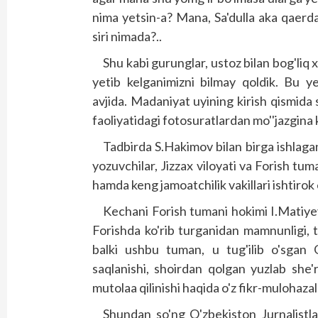
nima yetsin-a? Mana, Sa'dulla aka qaerd
siri nimada?..
Shu kabi gurunglar, ustoz bilan bog'liq
yetib kelganimizni bilmay qoldik. Bu y
avjida. Madaniyat uyining kirish qismida
faoliyatidagi fotosuratlardan mo''jazgina 
Tadbirda S.Hakimov bilan birga ishlagan do
yozuvchilar, Jizzax viloyati va Forish tuman
hamda keng jamoatchilik vakillari ishtirok 
Kechani Forish tumani hokimi I.Matiye
Forishda ko'rib turganidan mamnunligi, ta
balki ushbu tuman, u tug'ilib o'sgan 
saqlanishi, shoirdan qolgan yuzlab she'
mutolaa qilinishi haqida o'z fikr-mulohazala
Shundan so'ng O'zbekis­ton Jurnalistlar