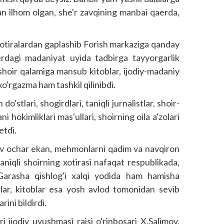
an ilhom olgan, she'r zavqining manbai qaerda,
 xotiralardan gaplashib Forish markaziga qanday
erdagi madaniyat uyida tadbirga tayyorgarlik
 shoir qalamiga mansub kitoblar, ijodiy-madaniy
ko'rgazma ham tashkil qilinibdi.
'stlari, shogirdlari, taniqli jurnalistlar, shoir-
i hokimliklari mas'ullari, shoirning oila a'zolari
etdi.
v ochar ekan, mehmonlarni qadim va nav­qiron
niqli shoirning xotirasi nafaqat respub­likada,
Garasha qishlog'i xalqi yodida ham hamisha
rlar, kitoblar esa yosh avlod tomonidan sevib
rini bildirdi.
i ijodiy uyushmasi raisi o'rinbosari X.Salimov,