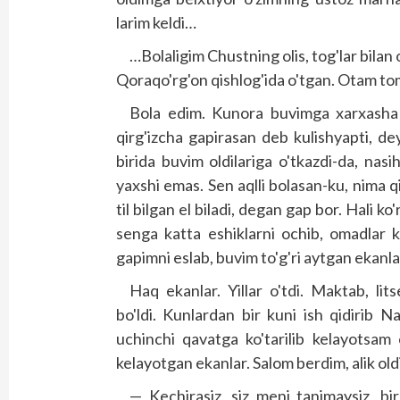
larim keldi…
…Bolaligim Chustning olis, tog'­lar bilan
Qoraqo'rg'on qishlog'ida o'tgan. Otam t
Bola edim. Kunora buvimga xarxasha qi
qirg'izcha gapirasan deb kulishyapti, d
birida buvim oldilariga o'tkazdi-da, nasi
yaxshi emas. Sen aqlli bolasan-ku, nima q
til bilgan el biladi, degan gap bor. Hali ko'
senga katta eshiklarni ochib, omadlar 
gapimni eslab, buvim to'g'ri aytgan ekan
Haq ekanlar. Yillar o'tdi. Maktab, lit
bo'ldi. Kunlardan bir kuni ish qidirib N
uchinchi qavatga ko'tarilib kelayotsam 
kelayotgan ekanlar. Salom berdim, alik oldi
— Kechirasiz, siz meni tanimaysiz, bir