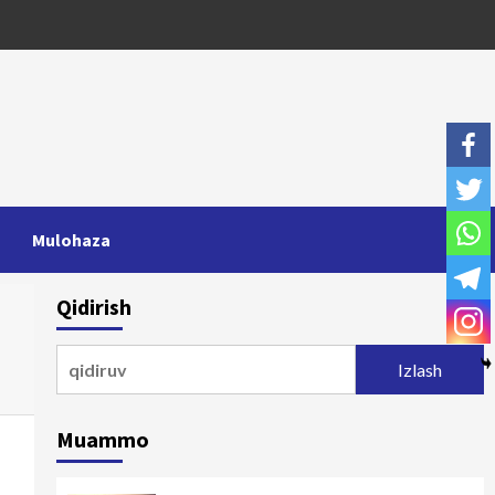
Mulohaza
Qidirish
Qidirshish:
Muammo