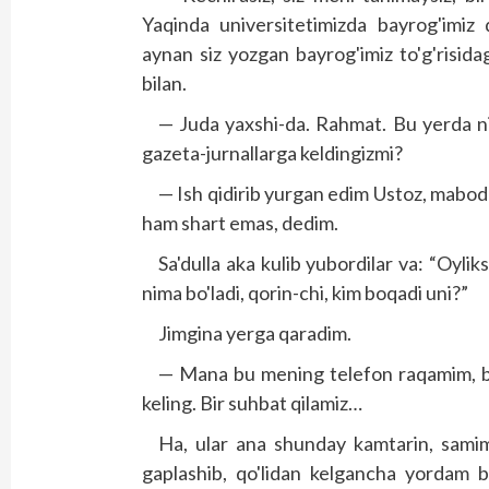
Yaqinda universitetimizda bayrog'imiz 
aynan siz yozgan bayrog'imiz to'g'risid
bilan.
— Juda yaxshi-da. Rahmat. Bu yerda nima
gazeta-jurnallarga keldingizmi?
— Ish qidirib yurgan edim Ustoz, mabodo s
ham shart emas, dedim.
Sa'dulla aka kulib yubordilar va: “Oyl
nima bo'ladi, qorin-chi, kim boqadi uni?”
Jimgina yerga qaradim.
— Mana bu mening telefon raqamim, bu
keling. Bir suhbat qilamiz…
Ha, ular ana shunday kamtarin, samim
gaplashib, qo'lidan kelgancha yordam ber