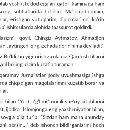
o'plab yosh iste'dod egalari qatori kaminaga ham
 so'ng suhbatlarida bo'ldim. Ma'lumotnomam,
nlar, erishgan yutuqlarim, diplomlarimni ko'rib
am bilishim ularda alohida taassurot qoldirdi.
lasizmi, qoyil. Chingiz Aytmatov, Ahmadjon
, aytingchi qirg'izchada qorin nima deyiladi?
Bo'ldi, bu yigitni ishga olamiz. Qardosh tillarni
il bo'ling, o'zim kuzatib turaman.
 qaramay Jurnalistlar ijodiy uyushmasiga ishga
rlarda chiqadigan maqolalarimni kuzatib borar va
ilar.
i bilan “Yurt o'g'loni” nomli she'riy kitoblarini
alist, ijodkor Islomjonga eng yaxshi niyatlar bilan,
” sovg'a qila turib: “Sizdan ham mana shunday
izni bersin…” deb ishonch bildirganlarini hech