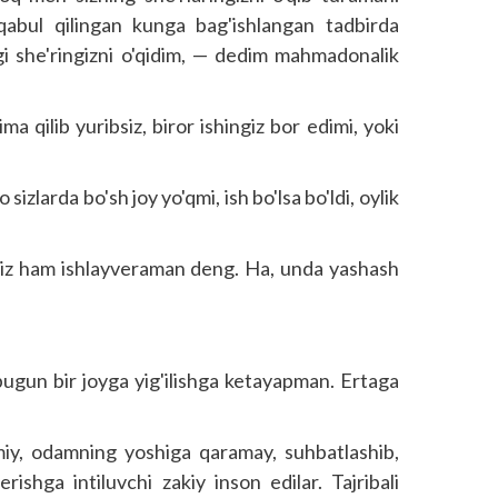
qabul qilingan kunga bag'ishlangan tadbirda
agi she'ringizni o'qidim, — dedim mahmadonalik
 qilib yuribsiz, biror ishingiz bor edimi, yoki
izlarda bo'sh joy yo'qmi, ish bo'lsa bo'ldi, oylik
iksiz ham ishlayveraman deng. Ha, unda yashash
gun bir joyga yig'ilishga ketayapman. Ertaga
iy, odamning yoshiga qaramay, suhbatlashib,
ishga intiluvchi zakiy inson edilar. Tajribali