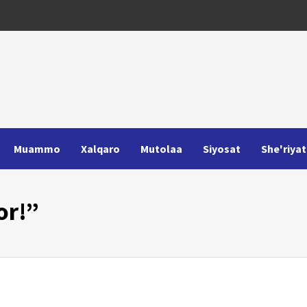
Muammo
Xalqaro
Mutolaa
Siyosat
She'riyat
or!”