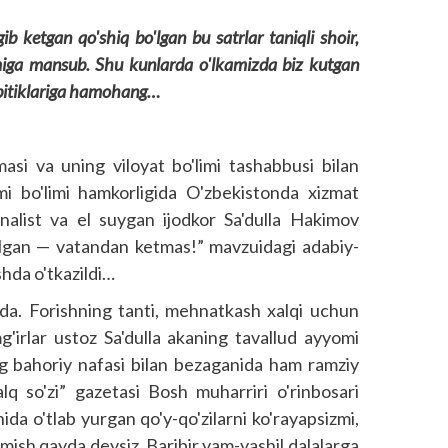
b ketgan qo'shiq bo'lgan bu satrlar taniqli shoir,
miga mansub. Shu kunlarda o'lkamizda biz kutgan
r bitiklariga hamohang…
masi va uning viloyat bo'limi tashabbusi bilan
limi bo'limi hamkorligida O'zbekistonda xizmat
rnalist va el suygan ijodkor Sa'dulla Hakimov
algan — vatandan ketmas!” mavzuidagi adabiy-
shda o'tkazildi…
a. Forishning tanti, mehnatkash xalqi uchun
g'irlar ustoz Sa'dulla akaning tavallud ayyomi
ing bahoriy nafasi bilan bezaganida ham ramziy
q so'zi” gazetasi Bosh muharriri o'rinbosari
da o'tlab yurgan qo'y-qo'zilarni ko'rayapsizmi,
mish qayda deysiz. Baribir yam-yashil dalalarga