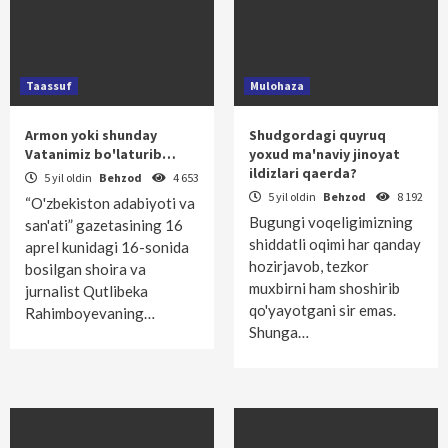
Taassuf
Mulohaza
Armon yoki shunday
Shudgordagi quyruq
Vatanimiz bo'laturib…
yoxud ma'naviy jinoyat
ildizlari qaerda?
5 yil oldin
Behzod
4 653
5 yil oldin
Behzod
8 192
“O'zbekiston adabiyoti va
Bugungi voqeligimizning
san'ati” gazetasining 16
shiddatli oqimi har qanday
aprel kunidagi 16-sonida
hozirjavob, tezkor
bosilgan shoira va
muxbirni ham shoshirib
jurnalist Qutlibeka
qo'yayotgani sir emas.
Rahimboyevaning…
Shunga…