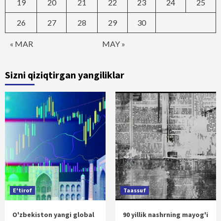
19
20
21
22
23
24
25
26
27
28
29
30
« MAR
MAY »
Sizni qiziqtirgan yangiliklar
E'tirof
Taassuf
O'zbekiston yangi global
90 yillik nashrning mayog'i