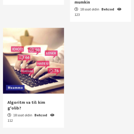
mumkin
18 soat oldin
Behzod
123
Muammo
Algoritm va til: kim
g'olib?
18 soat oldin
Behzod
112