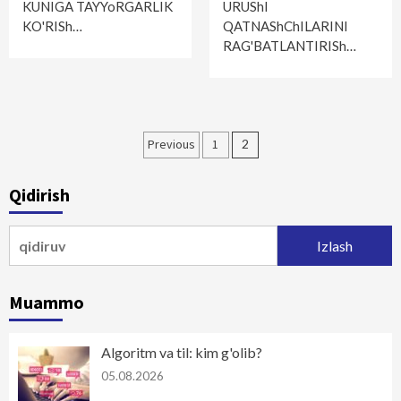
KUNIGA TAYYoRGARLIK
URUShI
KO'RISh…
QATNAShChILARINI
RAG'BATLANTIRISh…
Maqolalar
Previous
1
2
bo‘yicha
Qidirish
harakatlanish
Qidirshish:
Muammo
Algoritm va til: kim g'olib?
05.08.2026