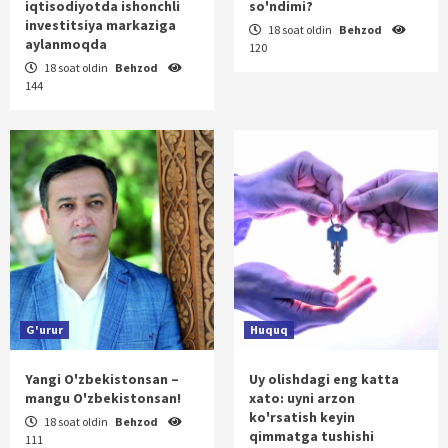
iqtisodiyotda ishonchli
so'ndimi?
investitsiya markaziga
18 soat oldin
Behzod
aylanmoqda
120
18 soat oldin
Behzod
144
G'urur
Huquq
Yangi O'zbekistonsan –
Uy olishdagi eng katta
mangu O'zbekistonsan!
xato: uyni arzon
ko'rsatish keyin
18 soat oldin
Behzod
qimmatga tushishi
111