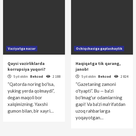
Vaziyatga nazar
Ochiqchasiga gaplashaylik
Qaysi vazirliklarda
Haqiqatga tik qarang,
korrupsiya yuqori?
janob!
5 yil oldin
Behzod
2 188
5 yil oldin
Behzod
2 824
“Qatorda noring bo'lsa,
“Gazetaning zamoni
yuking yerda qolmaydi”,
o'tyapti”. Bu — ba'zi
degan maqoli bor
bo'lmag'ur odamlarning
xalqimizning. Yaxshi
gapi! Va ba'zi ma'rifatdan
gumon bilan, bir xayri…
uzoq rahbarlarga
yoqayotgan…