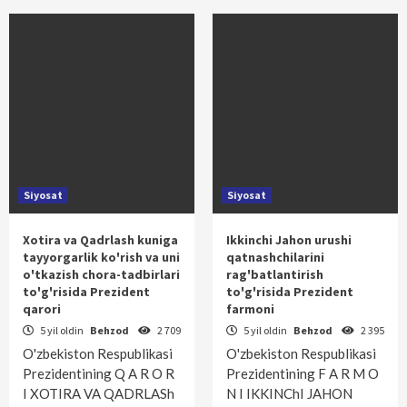
Siyosat
Siyosat
Xotira va Qadrlash kuniga
Ikkinchi Jahon urushi
tayyorgarlik ko'rish va uni
qatnashchilarini
o'tkazish chora-tadbirlari
rag'batlantirish
to'g'risida Prezident
to'g'risida Prezident
qarori
farmoni
5 yil oldin
Behzod
2 709
5 yil oldin
Behzod
2 395
O'zbekiston Respublikasi
O'zbekiston Respublikasi
Prezidentining Q A R O R
Prezidentining F A R M O
I XOTIRA VA QADRLASh
N I IKKINChI JAHON