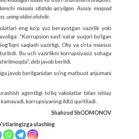
 birlamchi masala sifatida qo'yilgan. Asosiy maqsad
, uning oldini olishdir.
latlari eng ko'p yuz berayotgan vazirlik yoki
savoliga: “Korrupsion xavf-xatar yuqori bo'lgan
Sog'liqni saqlash vazirligi, Oliy va o'rta maxsus
i turibdi. Bu uch vazirlikni korrupsiyasiz sohaga
shirilmoqda”, deb javob berildi.
ariga javob berilganidan so'ng matbuot anjumani
ashish agentligi to'liq vakolatlar bilan ishlay
a­mayadi, korrupsiyaning ildizi quritiladi.
Shahzod ShODMONOV
o'stlaringizga ulashing