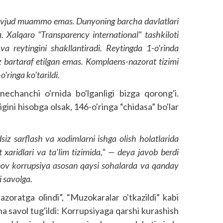
avjud muammo emas. Dunyoning barcha davlatlari
alqaro “Transparency international” tashkiloti
va reytingini shakllantiradi. Reytingda 1-o'rinda
 bartaraf etilgan emas. Komplaens-nazorat tizimi
'ringa ko'tarildi.
chanchi o'rnida bo'lganligi bizga qorong'i.
ini hisobga olsak, 146-o'ringa “chidasa” bo'lar
iz sarflash va xodimlarni ishga olish holatlarida
t xaridlari va ta'lim tizimida,” — deya javob berdi
ov korrupsiya asosan qaysi sohalarda va qanday
 savolga.
i nazoratga olindi”, “Muzokaralar o'tkazildi” kabi
a savol tug'ildi: Korrupsiyaga qarshi kurashish