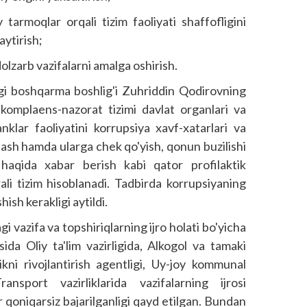
 tarmoqlar orqali tizim faoliyati shaffofligini
aytirish;
olzarb vazifalarni amalga oshirish.
gi bosh­qarma boshlig'i Zuhriddin Qodirovning
i komplaens-nazorat tizimi davlat organlari va
nklar faoliyatini korrupsiya xavf-xatarlari va
lash hamda ularga chek qo'yish, qonun buzilishi
haqida xabar berish kabi qator profilaktik
li tizim hisoblanadi. Tadbirda korrupsiyaning
hish kerakligi aytildi.
gi vazifa va topshiriqlarning ijro holati bo'yicha
sida Oliy ta'lim vazirligida, Alkogol va tamaki
ikni rivojlantirish agentligi, Uy-joy kommunal
nsport vazirliklarida vazifalarning ijrosi
 qoniqarsiz bajarilganligi qayd etilgan. Bundan