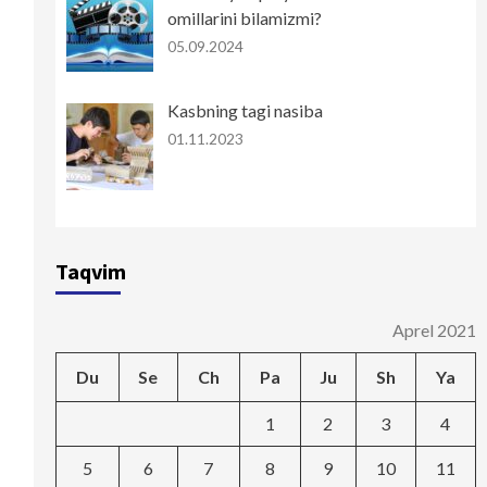
omillarini bilamizmi?
05.09.2024
Kasbning tagi nasiba
01.11.2023
Taqvim
Aprel 2021
Du
Se
Ch
Pa
Ju
Sh
Ya
1
2
3
4
5
6
7
8
9
10
11