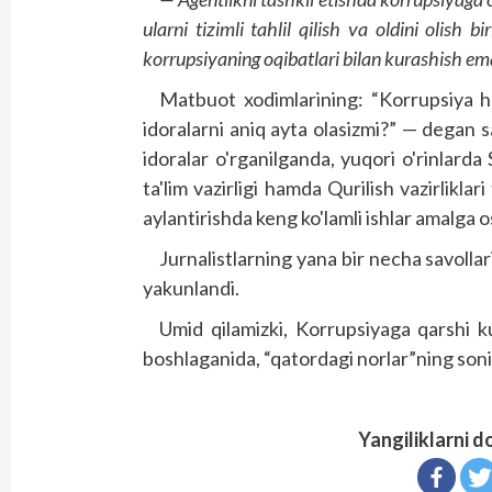
ularni tizimli tahlil qilish va oldini olish
korrupsiyaning oqibatlari bilan kurashish emas
Matbuot xodimlarining: “Korrupsiya ho
idoralarni aniq ayta olasizmi?” — degan 
idoralar o'rganilganda, yuqori o'rinlarda 
ta'lim vazirligi hamda Qurilish vazirliklar
aylantirishda keng ko'lamli ishlar amalga o
Jurnalistlarning yana bir necha savoll
yakunlandi.
Umid qilamizki, Korrupsiyaga qarshi kur
boshlaganida, “qatordagi norlar”ning soni k
Yangiliklarni d