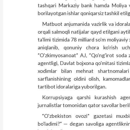
tashqari Markaziy bank hamda Moliya vazi
borilayotgan ishlar qoniqarsiz tashkil etil
Matbuot anjumanida vazirlik va idorala
orqali salmoqli natijalar qayd etilgani ayt
ta'limi tizimida 78 milliard so'm moliya­vi
aniqlanib, qonuniy chora ko'rish uch
“O'zkimyo­sanoat” AJ, “Qo'ng'irot soda z
agentligi, Davlat bojxona qo'mitasi tiziml
xodimlar bilan mehnat shartnomalari 
sarflanishining oldini olish, kamomadla
tartibot idoralariga yuborilgan.
Korrupsiyaga qarshi kurashish agent
jurnalistlar tomonidan qator savollar beril
“O'zbekiston ovozi” gazetasi muxbi
bo'ladimi?” — degan savoliga agentlikn