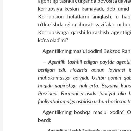
agentligi tashkil etilganda bevosita dav
korrupsiya keskin kamayadi, deb umid q
Korrupsion holatlarni aniqlash, u haqd
o'tkazishdangina iborat vazifalar uchu
Korrupsiyaga qarshi kurashish agentligi
ko'ra oladimi?
Agentlikning mas'ul xodimi Bekzod Rah
— Agentlik tashkil etilgan paytda agentli
berilgan edi. Hozirda qonun lo­yihasi 
muhokamasiga qo'yildi. Ushbu qonun qabul 
haqida gapirishga hali erta. Bugungi kun
Prezident Farmoni asosida faoliyat olib 
faoliyatini amalga oshirish uchun hozircha t
Agentlikning boshqa mas'ul xodimi O
berdi:
— Agentlikni tashkil etishda korrupsiyaga o