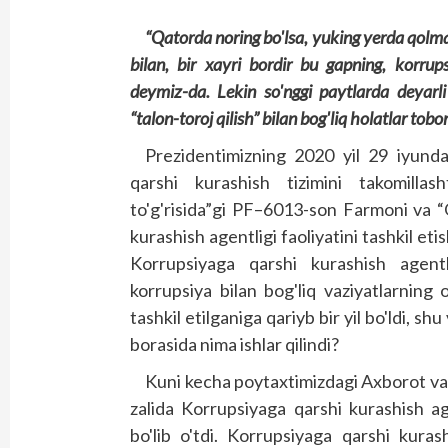
“Qatorda noring bo'lsa, yuking yerda qolm
bilan, bir xayri bordir bu gapning, korru
deymiz-da. Lekin so'nggi paytlarda deyarli
“talon-toroj qilish” bilan bog'liq holatlar to
Prezidentimizning 2020 yil 29 iyunda
qarshi kurashish tizimini takomillash
to'g'risida”gi PF–6013-son Farmoni va “
kurashish agentligi faoliyatini tashkil e
Korrupsiyaga qarshi kurashish agentl
korrupsiya bilan bog'liq vaziyatlarning
tashkil etilganiga qariyb bir yil bo'ldi, 
borasida nima ishlar qilindi?
Kuni kecha poytaxtimizdagi Axborot va 
zalida Korrupsiyaga qarshi kurashish ag
bo'lib o'tdi. Korrupsiyaga qarshi kuras