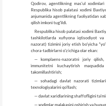
Qodirov, agentlikning ma­­­s­'ul xodim
Respublika hisob palatasi xodimi Baxti
anjumanida agentlikning fao­liyatidan xab
qilish imkoni tug'ildi.
Respublika hisob palatasi xodimi Baxtiy
tashkilotlarda xufiyona iqtisodiyot va
nazorat) tizimini joriy etish bo'yicha “yo
chora-tadbirlarni o'z ichiga olar ekan:
— komplaens-nazoratni joriy qilish,
immunitetni kuchaytirish maqsadida
takomillashtirish;
— sohadagi davlat nazorati tizimlar
texnologiyalarini qo'llash;
— davlat xaridlarining shaffofligini ta'm
— xodimlar malakasini oshirish va huquqi