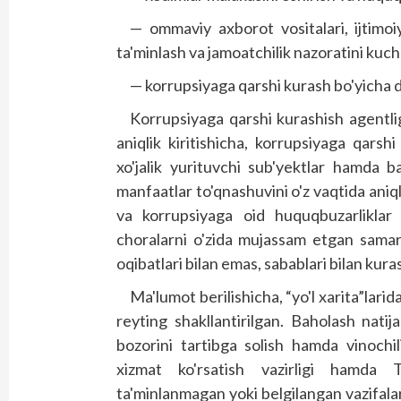
— ommaviy axborot vositalari, ijtimoiy
ta'minlash va jamoatchilik nazoratini kuch
— korrupsiyaga qarshi kurash bo'yicha d
Korrupsiyaga qarshi kurashish agentli
aniqlik kiritishicha, korrupsiyaga qarsh
xo'jalik yurituvchi sub'yektlar hamda ba
manfaatlar to'qnashuvini o'z vaqtida aniq
va korrupsiyaga oid huquqbuzarliklar 
choralarni o'zida mujassam etgan samara
oqibatlari bilan emas, sabablari bilan kuras
Ma'lumot berilishicha, “yo'l xarita”larida
reyting shakllantirilgan. Baholash natija
bozorini tartibga solish hamda vinochil
xizmat ko'rsatish vazirligi hamda Tra
ta'minlanmagan yoki belgilangan vazifalar