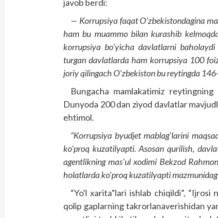
javob berdi:
— Korrupsiya faqat O'zbekistondagina m
ham bu muammo bilan kurashib kelmoqda. X
korrupsiya bo'yicha davlatlarni baholaydi 
turgan davlatlarda ham korrupsiya 100 foiz
joriy qilingach O'zbekiston bu reytingda 146-o
Bungacha mamlakatimiz reytingning ne
Dunyoda 200 dan ziyod davlatlar mavjudlig
ehtimol.
“Korrupsiya byudjet mablag'larini maqsads
ko'proq kuzatilyapti. Asosan qurilish, davla
agentlikning mas'ul xodimi Bekzod Rahmon
holatlarda ko'proq kuzatilyapti mazmunidagi
“Yo'l xarita”lari ishlab chiqildi”, “Ijros
qolip gaplarning takrorlanaverishidan yan