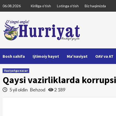
Skip
06.08.2026
Kirillga o'tish
Lotinga o'tish
Biz haqimizda
to
content
Bosh sahifa
Ijtimoiy hayot
Ma'naviyat
OAV va AT
Vaziyatga nazar
Qaysi vazirliklarda korrups
5 yil oldin
Behzod
2 189