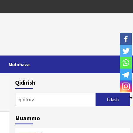
Mulohaza
Qidirish
Qidirshish:
Muammo