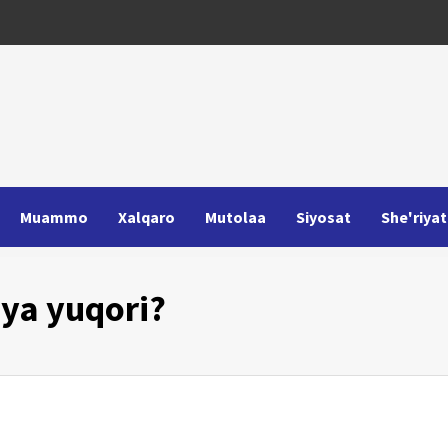
Muammo
Xalqaro
Mutolaa
Siyosat
She'riyat
iya yuqori?