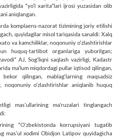
rligida “yo'l xarita”lari ijrosi yuzasidan olib
gani aniqlangan.
rda komplaens-nazorat tizimining joriy etilishi
ilgach, quyidagilar misol tariqasida sanaldi: Xalq
y xato va kamchiliklar, noqonuniy o'zlashtirishlar
un huquq-tartibot organlariga yuborilgan;
avodi” AJ, Sog'liqni saqlash vazirligi, Kadastr
arida ma'lum miqdordagi pullar iqtisod qilingan,
bekor qilingan, mab­lag'larning maqsadsiz
r, noqonuniy o'zlashtirish­lar aniqlanib huquq
ligi mas'ullarining ma'ruzalari tinglangach
di:
rining “O'zbekistonda korrupsiyani tugatib
ing mas'ul xodimi Obidjon Latipov quyidagicha