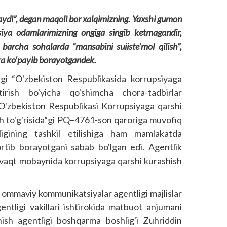
aydi”, degan maqoli bor xalqimizning. Yaxshi gumon
psiya odamlarimizning ongiga singib ketmagandir,
 barcha sohalarda “mansabini suiiste'mol qilish”,
bora ko'payib borayotgandek.
gi “O'zbekiston Respublikasida korrupsiyaga
tirish bo'yicha qo'shimcha chora-tadbirlar
O'zbekiston Respublikasi Korrup­siyaga qarshi
tish to'g'risida”gi PQ–4761-son qaroriga muvofiq
igining tashkil etilishiga ham mamlakatda
 ortib borayotgani sabab bo'lgan edi. Agentlik
shu vaqt mobaynida korrupsiyaga qarshi kurashish
ommaviy kommunikatsiyalar agentligi majlislar
entligi vakillari ishtirokida matbuot anjumani
hish agentligi boshqarma bosh­lig'i Zuhriddin