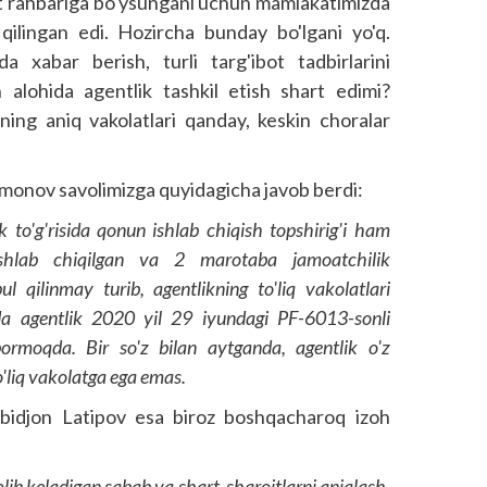
lat rahbariga bo'ysungani uchun mamlakatimizda
ilingan edi. Hozircha bunday bo'lgani yo'q.
a xabar berish, turli targ'ibot tadbirlarini
n alohida agentlik tashkil etish shart edimi?
ning aniq vakolatlari qanday, keskin choralar
monov savolimizga quyidagicha javob berdi:
k to'g'risida qonun ishlab chiqish topshirig'i ham
ishlab chiqilgan va 2 marotaba jamoatchilik
qilinmay turib, agentlikning to'liq vakolatlari
da agentlik 2020 yil 29 iyundagi PF-6013-sonli
bormoqda. Bir so'z bilan aytganda, agentlik o'z
o'liq vakolatga ega emas.
bidjon Latipov esa biroz boshqacharoq izoh
lib keladigan sabab va shart-sharoitlarni aniqlash,