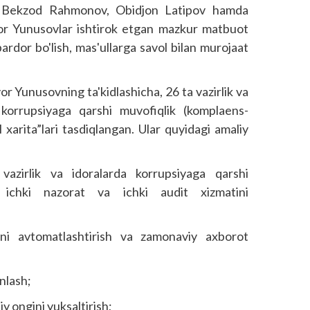
lari Bekzod Rahmonov, Obidjon Latipov hamda
yor Yunusovlar ishtirok etgan mazkur matbuot
ardor bo'lish, mas'ullarga savol bilan murojaat
or Yunusovning ta'kidlashicha, 26 ta vazirlik va
 korrup­siyaga qarshi muvofiqlik (komplaens-
'l xarita”lari tasdiqlangan. Ular quyidagi amaliy
 vazirlik va idoralarda korrupsiyaga qarshi
 ichki nazorat va ichki audit xizmatini
ini avtomatlashtirish va zamonaviy axborot
inlash;
y ongini yuksaltirish;