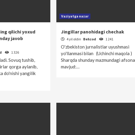
Vaziyatga nazar
ng qilichi yoxud
Jingillar panohidagi chechak
anday javob
4 yil oldin
Behzod
1 241
O'zbekiston jurnalistlar uyushmasi
od
1 326
yo'llanmasi bilan (Uchinchi maqola )
ladi. Sovuq tushib,
Sharqda shunday mazmundagi afsona
rlar qorga aylanib,
mavjud:…
a do'nishi yangilik