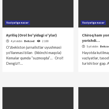
Vaziyatga nazar
Vaziyatga nazar
Ayriliq (Orol bo'yidagi o'ylar)
Chiroq ham yon
yorishdi…
4 yil oldin
Behzod
2 100
5 yil oldin
Behz
O'zbekiston jurnalistlar uyushmasi
yo'llanmasi bilan (Ikkinchi maqola)
Hayotda kutilma
Kemalar qumda “suzmoqda”… Orol!
vaziyatlar, tasod
Dengiz!!…
turishi bor gap.