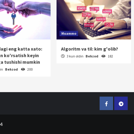
Muammo
dagi eng katta xato:
Algoritm va til: kim g'olib?
on ko'rsatish keyin
3 kun oldin
Behzod
182
a tushishi mumkin
din
Behzod
200
Facebook
Telegr
24