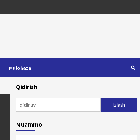
Mulohaza
Qidirish
Qidirshish:
Muammo