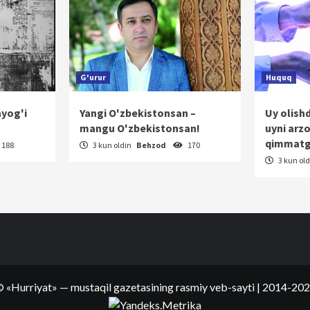
G'urur
Huquq
ayog'i
Yangi O'zbekistonsan –
Uy olish
mangu O'zbekistonsan!
uyni arz
qimmatg
188
3 kun oldin
Behzod
170
3 kun ol
©
«Hurriyat»
— mustaqil gazetasining rasmiy veb-sayti
| 2014-20