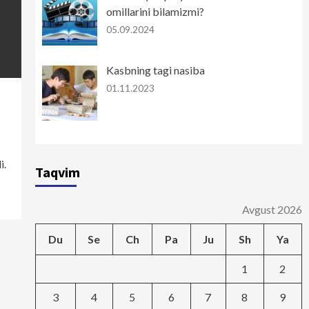
omillarini bilamizmi?
05.09.2024
Kasbning tagi nasiba
01.11.2023
i.
Taqvim
Avgust 2026
Du
Se
Ch
Pa
Ju
Sh
Ya
1
2
3
4
5
6
7
8
9