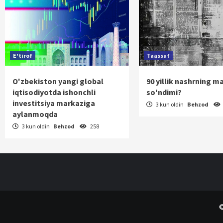
E'tirof
Taassuf
O'zbekiston yangi global
90 yillik nashrning m
iqtisodiyotda ishonchli
so'ndimi?
investitsiya markaziga
3 kun oldin
Behzod
aylanmoqda
3 kun oldin
Behzod
258