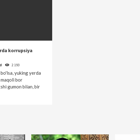
arda korrupsiya
od
2 193
bo'lsa, yuking yerda
 maqoli bor
shi gumon bilan, bir