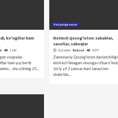
Vaziyatga nazar
di, ko'ngillar ham
Notinch Qozog'iston: sabablar,
savollar, saboqlar
od
1 242
5 yil oldin
Behzod
9 077
gan voqealar,
Zamonaviy Qozog'iston davlatchiligi
iflar ham yuz berib
misli ko'rilmagan sinovga ro'baro' keld
 Ammo… shu yilning 25…
Joriy yil 2 yanvar kuni Janao'zen
shahrida…