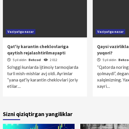
Vaziyatga nazar
Vaziyatga nazar
Qat'iy karantin cheklovlariga
Qaysi vazirlikl
qaytish rejalashtirilmayapti
yuqori?
5 yil oldin
Behzod
2 012
5 yil oldin
Behz
So'nggi kunlarda ijtimoiy tarmoqlarda
“Qatorda noring 
turli mish-mish­lar avj oldi. Ayrimlar
qolmaydi”, degan
“yana qat'iy karantin cheklovlari joriy
xalqimizning. Yax
etilar…
xayri…
Sizni qiziqtirgan yangiliklar