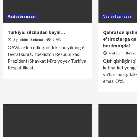
Vaziyatga nazar
Vaziyatga nazar
Turkiya: zilziladan keyin…
Qahraton qishni
e'tirozlarga q
3 yil oldin
Behzod
2 663
berilmoqda?
OAVda e'lon qilinganidek, shu yilning 6
4 yil oldin
Behz
fevral kuni O'zbekiston Respublikasi
Prezidenti Shavkat Mirziyoyev Turkiya
Qish qishligini qi
Respublikasi…
ketma-ket yomg'i
yo'llar muzgalakk
emas. O'zi…