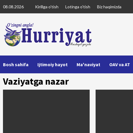
Skip
08.08.2026
Kirillga o'tish
Lotinga o'tish
Biz haqimizda
to
content
Bosh sahifa
Ijtimoiy hayot
Ma'naviyat
OAV va AT
Vaziyatga nazar