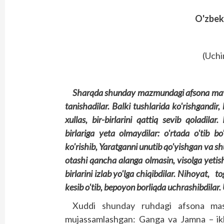
O'zbeki
(Uchi
Sharqda shunday mazmundagi afsona mavjud
tanishadilar. Balki tushlarida ko'rishgandir
xullas, bir-birlarini qattiq sevib qoladila
birlariga yeta olmaydilar: o'rtada o'tib bo
ko'rishib, Yaratganni unutib qo'yishgan va sh
otashi qancha alanga olmasin, visolga yetish
birlarini izlab yo'lga chiqibdilar. Nihoyat, tog
kesib o'tib, bepoyon borliqda uchrashibdilar.
Xuddi shunday ruhdagi afsona mas
mujassamlashgan: Ganga va Jamna – ikki o