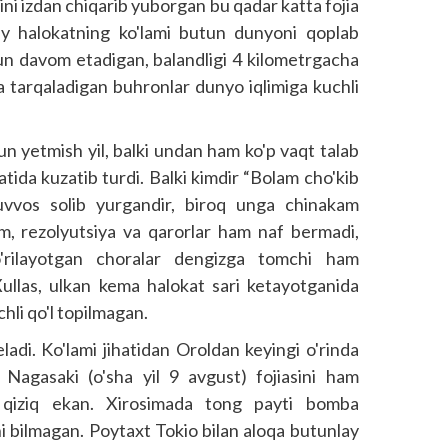
ini izdan chiqarib yuborgan bu qadar katta fojia
iy halokatning ko'lami butun dunyoni qoplab
un davom etadigan, baland­ligi 4 kilometrgacha
ha tarqaladigan buhronlar dunyo iqlimiga kuchli
n yetmish yil, balki undan ham ko'p vaqt talab
tida kuzatib turdi. Balki kimdir “Bolam cho'kib
 uvvos solib yurgandir, biroq unga chinakam
am, rezolyutsiya va qarorlar ham naf bermadi,
'rilayotgan choralar dengizga tomchi ham
 Xullas, ulkan kema halokat sari ketayotganida
hli qo'l topilmagan.
ladi. Ko'lami jihatidan Oroldan keyingi o'rinda
 Nagasaki (o'sha yil 9 avgust) fojiasini ham
ji qiziq ekan. Xirosimada tong payti bomba
i bilmagan. Poytaxt Tokio bilan aloqa butunlay