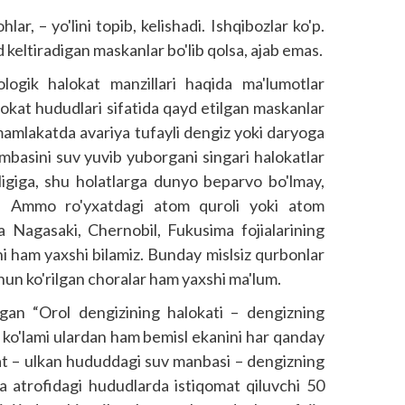
r, – yo'lini topib, kelishadi. Ishqibozlar ko'p.
 keltiradigan maskanlar bo'lib qolsa, ajab emas.
logik halokat manzillari haqida ma'lumotlar
lokat hududlari sifatida qayd etilgan maskanlar
 mamlakatda avariya tufayli dengiz yoki daryoga
ambasini suv yuvib yuborgani singari halokatlar
nligiga, shu holatlarga dunyo beparvo bo'lmay,
z. Ammo ro'yxatdagi atom quroli yoki atom
a Nagasaki, Chernobil, Fukusima fojialarining
ni ham yaxshi bilamiz. Bunday mislsiz qurbonlar
uchun ko'rilgan choralar ham yaxshi ma'lum.
gan “Orol dengizining halokati – dengizning
g ko'lami ulardan ham bemisl ekanini har qanday
at – ulkan hududdagi suv manbasi – dengizning
va atrofidagi hududlarda istiqomat qiluvchi 50