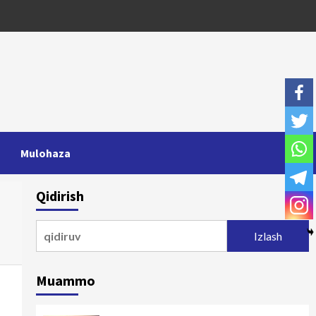
Mulohaza
Qidirish
Qidirshish:
Muammo