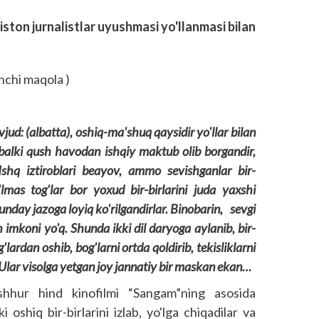
ston jurnalistlar uyushmasi yo'llanmasi bilan
nchi maqola )
: (albatta), oshiq-ma'shuq qaysidir yo'llar bilan
, balki qush havodan ishqiy maktub olib borgandir,
r. Ishq iztiroblari beayov, ammo sevishganlar bir-
'lmas tog'lar bor yoxud bir-birlarini juda yaxshi
unday jazoga loyiq ko'rilgandirlar. Binobarin, sevgi
 imkoni yo'q. Shunda ikki dil daryoga aylanib, bir-
'lardan oshib, bog'larni ortda qoldirib, tekis­liklarni
 Ular visolga yetgan joy jannatiy bir mas­kan ekan…
hhur hind kinofilmi “Sangam”ning asosida
shiq bir-birlarini izlab, yo'lga chiqadilar va