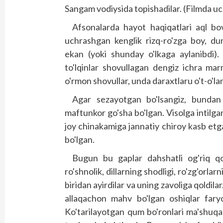
Sangam vodiysida topishadilar. (Filmda uc
Afsonalarda hayot haqiqatlari aql b
uchrashgan keng­lik rizq-ro'zga boy, du
ekan (yoki shunday o'lkaga aylanibdi)
to'lqinlar shovullagan dengiz ichra mar
o'rmon shovullar, unda daraxtlaru o't-o'lanl
Agar sezayotgan bo'lsangiz, bundan
maftunkor go'sha bo'lgan. Visolga intilgan
joy chinakamiga jannatiy chiroy kasb et
bo'lgan.
Bugun bu gaplar dahshatli og'riq qo'
ro'shnolik, dillarning shodligi, ro'zg'orlarn
biridan ayirdilar va uning zavoliga qoldila
allaqachon mahv bo'lgan oshiqlar faryod
Ko'tarilayotgan qum bo'ronlari ma'shuqa