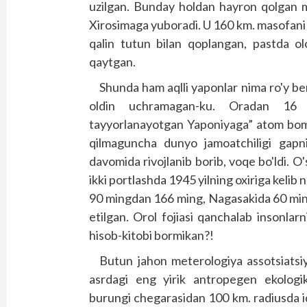
uzilgan. Bunday holdan hayron qolgan m
Xirosimaga yuboradi. U 160 km. masofani 3
qalin tutun bilan qoplangan, pastda ol
qaytgan.
Shunda ham aqlli yaponlar nima ro'y be
oldin uchramagan-ku. Oradan 16 
tayyorlanayotgan Yapo­niyaga” atom bomb
qilmaguncha dunyo jamoatchiligi gapni
davomida rivojlanib borib, voqe bo'ldi.
ikki portlashda 1945 yilning oxiriga kelib
90 mingdan 166 ming, Nagasakida 60 mi
etilgan. Orol fojiasi qanchalab insonlar
hisob-kitobi bormikan?!
Butun jahon meterologiya assotsiatsiy
asrdagi eng yirik antropegen ekologik
burungi chegarasidan 100 km. radiusda i