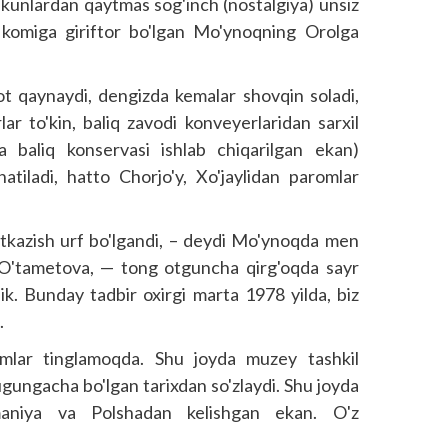
 kunlardan qaytmas sog'inch (nostalgiya) unsiz
 komiga giriftor bo'lgan Mo'ynoqning Orolga
 qaynaydi, dengizda kemalar shovqin soladi,
lar to'kin, baliq zavodi konveyerlaridan sarxil
 baliq konservasi ishlab chiqarilgan ekan)
natiladi, hatto Chorjo'y, Xo'jaylidan paromlar
o'tkazish urf bo'lgandi, – deydi Mo'ynoqda men
 O'tametova, — tong otguncha qirg'oqda sayr
dik. Bunday tadbir oxirgi marta 1978 yilda, biz
.
umlar tinglamoqda. Shu joyda muzey tashkil
bugungacha bo'lgan tarixdan so'zlaydi. Shu joyda
maniya va Polshadan kelishgan ekan. O'z