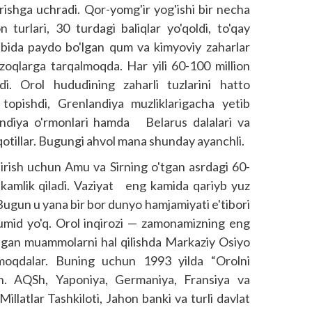
rishga uchradi. Qor-yomg'ir yog'ishi bir necha
turlari, 30 turdagi baliqlar yo'qoldi, to'qay
ubida paydo bo'lgan qum va kimyoviy zaharlar
zoqlarga tarqalmoqda. Har yili 60-100 million
. Orol hududining zaharli tuzlarini hatto
topishdi, Grenlandiya muzliklarigacha yetib
andiya o'rmonlari hamda Belarus dalalari va
qotillar. Bugungi ahvol mana shunday ayanchli.
ldirish uchun Amu va Sirning o'tgan asrdagi 60-
 kamlik qiladi. Vaziyat eng kamida qariyb yuz
i. Bugun u yana bir bor dunyo hamjamiyati e'tibori
 umid yo'q. Orol inqirozi — zamonamizning eng
 kelgan muammolarni hal qilishda Markaziy Osiyo
rmoqdalar. Buning uchun 1993 yilda “Orolni
an. AQSh, Yaponiya, Germaniya, Fransiya va
illatlar Tashkiloti, Jahon banki va turli davlat