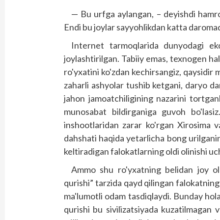
— Bu urfga aylangan, – deyishdi hamrohla
Endi bu joylar sayyohlikdan katta daromad
Internet tarmoqlarida dunyodagi eko
joylashtirilgan. Tabiiy emas, texnogen ha
ro'yxatini ko'zdan kechirsangiz, qaysidir
zaharli ashyolar tushib ketgani, daryo d
jahon jamoatchiligining nazarini tortga
munosabat bildirganiga guvoh bo'lasi
inshootlaridan zarar ko'rgan Xirosima v
dahshati haqida yetarlicha bong urilgani
keltiradigan falokatlarning oldi olinishi 
Ammo shu ro'yxatning belidan joy ol
qurishi” tarzida qayd qilingan falokatnin
ma'lumotli odam tasdiqlaydi. Bunday hol
qurishi bu sivilizatsiyada kuzatilmagan 