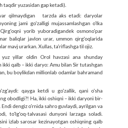
h taqdir yuzasidan gap ketadi).
ovar qilmaydigan tarzda aks etadi: daryolar
nyoning jami go'zalligi mujassamlashgan o'lka
. Qirg'oqni yorib yuboradigandek osmono'par
mar baliqlar javlon urar, ummon qirg'oqlarida
ar mavj urarkan. Xullas, ta'riflashga til ojiz.
 yuz yillar oldin Orol havzasi ana shunday
 ikki qalb – ikki daryo: Amu bilan Sir tutashgan
gan, bu boylikdan millionlab odamlar bahramand
zg'aydi: qayga ketdi u go'zallik, qani o'sha
ing obodligi?! Ha, ikki oshiqni – ikki daryoni bir-
r. Endi dengiz o'rnida sahro guvlaydi, ayrilgan va
i, to'lg'oq-talvasasi dunyoni larzaga soladi.
sini izlab sarosar kezinayotgan oshiqning qalb