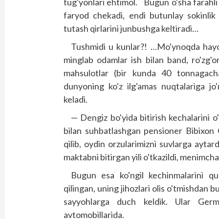
tug'yonlari ehtimol. Bugun o'sha farahli
faryod chekadi, endi butunlay sokinlik
tutash qirlarini junbushga keltiradi…
Tushmidi u kunlar?! …Mo'ynoqda hayot
minglab odamlar ish bilan band, ro'zg'or
mahsulotlar (bir kunda 40 tonnagacha
dunyoning ko'z ilg'amas nuqtalariga jo'
keladi.
— Dengiz bo'yida bitirish kechalarini 
bilan suhbatlashgan pensioner Bibixon
qilib, oydin orzularimizni suvlarga aytar
maktabni bitirgan yili o'tkazildi, menimcha
Bugun esa ko'ngil kechinmalarini q
qilingan, uning jihozlari olis o'tmishdan 
sayyoh­larga duch keldik. Ular Ger
avtomobillarida.