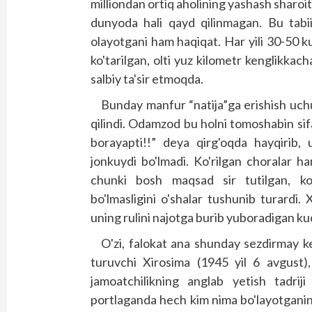
milliondan ortiq aholining yashash sharoit
dunyoda hali qayd qilinmagan. Bu tabi
olayotgani ham haqiqat. Har yili 30-50 k
ko'tarilgan, olti yuz kilometr kenglikkac
salbiy ta'sir etmoqda.
Bunday manfur “natija”ga erishish uchu
qilindi. Odamzod bu holni tomoshabin sifa
borayapti!!” deya qirg'oqda hayqirib,
jonkuydi bo'lmadi. Ko'rilgan choralar h
chunki bosh maqsad sir tutilgan, ko
bo'lmasligini o'shalar tushunib turardi.
uning rulini najotga burib yuboradigan kuc
O'zi, falokat ana shunday sezdirmay ke
turuvchi Xirosima (1945 yil 6 avgust),
jamoatchilikning anglab yetish tadri
portlaganda hech kim nima bo'layotganin