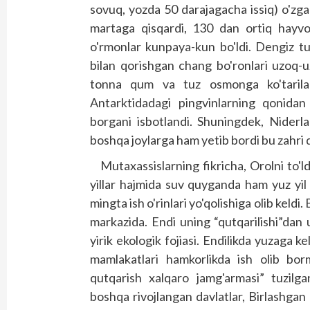
sovuq, yozda 50 darajagacha issiq) o'zga
martaga qisqardi, 130 dan ortiq hayvon 
o'rmonlar kunpaya-kun bo'ldi. Dengiz t
bilan qorishgan chang bo'ronlari uzoq-u
tonna qum va tuz osmonga ko'tariladi
Antarktidadagi pingvinlarning qonidan 
borgani isbotlandi. Shuningdek, Niderl
boshqa joylarga ham yetib bordi bu zahri 
Mutaxassislarning fikricha, Orolni to'
yillar hajmida suv quyganda ham yuz yil
mingta ish o'rinlari yo'qolishiga olib keld
markazida. Endi uning “qutqarilishi”dan
yirik ekologik fojiasi. Endilikda yuzaga
mamlakatlari hamkorlikda ish olib bo
qutqarish xalqaro jamg'armasi” tuzilg
boshqa rivojlangan davlatlar, Birlashgan M