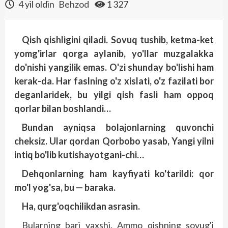
4 yil oldin
Behzod
1 327
Qish qishligini qiladi. Sovuq tushib, ketma-ket
yomg'irlar qorga aylanib, yo'llar muzgalakka
do'nishi yangilik emas. O'zi shunday bo'lishi ham
kerak-da. Har faslning o'z xislati, o'z fazilati bor
deganlaridek, bu yilgi qish fasli ham oppoq
qorlar bilan boshlandi…
Bundan ayniqsa bolajonlarning quvonchi
cheksiz. Ular qordan Qorbobo yasab, Yangi yilni
intiq bo'lib kutishayotgani-chi…
Dehqonlarning ham kayfiyati ko'tarildi: qor
mo'l yog'sa, bu — baraka.
Ha, qurg'oqchilikdan asrasin.
Bularning bari yaxshi. Ammo qishning sovug'i