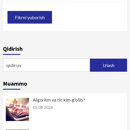
Qidirish
Qidirshish:
Muammo
Algoritm va til: kim g'olib?
05.08.2026