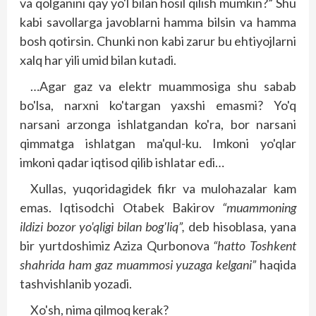
va qolganini qay yo'l bilan hosil qilish mumkin?” Shu
kabi savollarga javoblarni hamma bilsin va hamma
bosh qotirsin. Chunki non kabi zarur bu ehtiyojlarni
xalq har yili umid bilan kutadi.
…Agar gaz va elektr muammosiga shu sabab
bo'lsa, narxni ko'targan yaxshi emasmi? Yo'q
narsani arzonga ishlatgandan ko'ra, bor narsani
qimmatga ishlatgan ma'qul-ku. Imkoni yo'qlar
imkoni qadar iqtisod qilib ishlatar edi…
Xullas, yuqoridagidek fikr va mulohazalar kam
emas. Iqtisodchi Otabek Bakirov
“muammoning
ildizi bozor yo'qligi bilan bog'liq”,
deb hisoblasa, yana
bir yurtdoshimiz Aziza Qurbonova
“hatto Toshkent
shahrida ham gaz muammosi yuzaga kelgani”
haqida
tashvishlanib yozadi.
Xo'sh, nima qilmoq kerak?