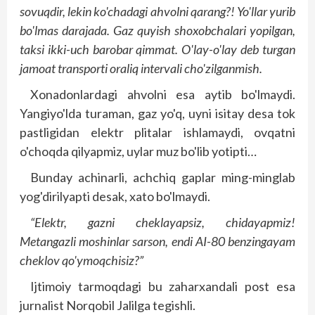
sovuqdir, lekin ko'chadagi ahvolni qarang?! Yo'llar yurib
bo'lmas darajada. Gaz quyish shoxobchalari yopilgan,
taksi ikki-uch barobar qimmat. O'lay-o'lay deb turgan
jamoat transporti oraliq intervali cho'zilganmish.
Xonadonlardagi ahvolni esa aytib bo'lmaydi.
Yangiyo'lda turaman, gaz yo'q, uyni isitay desa tok
pastligidan elektr plitalar ishlamaydi, ovqatni
o'choqda qilyapmiz, uylar muz bo'lib yotipti…
Bunday achinarli, achchiq gaplar ming-minglab
yog'dirilyapti desak, xato bo'lmaydi.
“Elektr, gazni cheklayapsiz, chidayapmiz!
Metangazli moshinlar sarson, endi AI-80 benzingayam
chek­lov qo'ymoqchisiz?”
Ijtimoiy tarmoqdagi bu zaharxandali post esa
jurnalist Norqobil Jalilga tegishli.