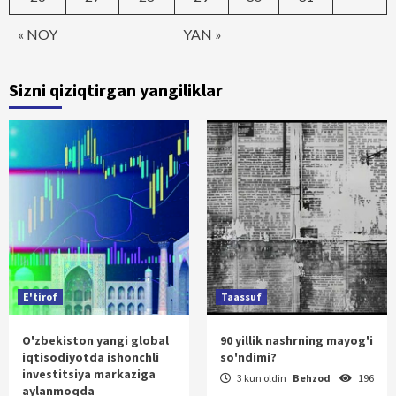
« NOY
YAN »
Sizni qiziqtirgan yangiliklar
E'tirof
Taassuf
O'zbekiston yangi global
90 yillik nashrning mayog'i
iqtisodiyotda ishonchli
so'ndimi?
investitsiya markaziga
3 kun oldin
Behzod
196
aylanmoqda