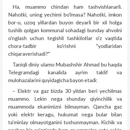
Ha, muammo chindan ham tashvishlanarli.
Nahotki, uning yechimi bo'lmasa? Nahotki, imkon
bor-u, uzoq yillardan buyon deyarli bir xil holga
tushib qolgan kommunal sohadagi bunday ahvolni
o'nglash uchun tegishli tashkilotlar o'z vaqtida
chora-tadbir ko'rishni “yodlaridan
chiqaraverishadi?”
Taniqli diniy ulamo Mubashshir Ahmad bu haqda
Telegramdagi kanalida ayrim taklif va
mulohazalarini quyidagicha bayon etadi:
– Elektr va gaz bizda 30 yildan beri yechilmas
muammo. Lekin nega shunday qiyinchilik va
muammoda ekanimizni bilmayman. Qancha gaz
yoki elektr keragu, hukumat nega bular bilan
ta'minlay olmayotganini tushunmayman. Kichik va