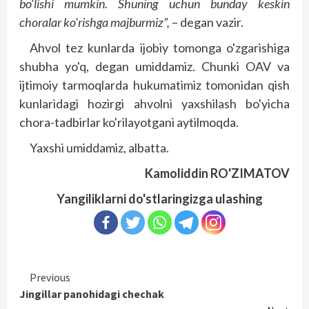
bo'lishi mumkin. Shuning uchun bunday keskin
choralar ko'rishga majburmiz”,
– degan vazir.
Ahvol tez kunlarda ijobiy tomonga o'zgarishiga
shubha yo'q, degan umiddamiz. Chunki OAV va
ijtimoiy tarmoqlarda hukumatimiz tomonidan qish
kunlaridagi hozirgi ahvolni yaxshilash bo'yicha
chora-tadbirlar ko'rilayotgani aytilmoqda.
Yaxshi umiddamiz, albatta.
Kamoliddin RO'ZIMATOV
Yangiliklarni do'stlaringizga ulashing
Continue
Previous
Jingillar panohidagi chechak
Reading