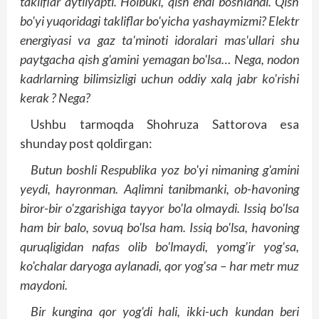
takliflar aytilyapti. Holbuki, qish endi boshlandi. Qish
bo'yi yuqoridagi takliflar bo'yicha yashaymizmi? Elektr
energiyasi va gaz ta'minoti idoralari mas'ullari shu
paytgacha qish g'amini yemagan bo'lsa… Nega, nodon
kadrlarning bilimsizligi uchun oddiy xalq jabr ko'rishi
kerak ? Nega?
Ushbu tarmoqda Shohruza Sattorova esa
shunday post qoldirgan:
Butun boshli Respublika yoz bo'yi nimaning g'amini
yeydi, hayronman. Aqlimni tanibmanki, ob-havoning
biror-bir o'zgarishiga tayyor bo'la olmaydi. Issiq bo'lsa
ham bir balo, sovuq bo'lsa ham. Issiq bo'lsa, havoning
quruqligidan nafas olib bo'lmaydi, yomg'ir yog'sa,
ko'chalar daryoga aylanadi, qor yog'sa – har metr muz
maydoni.
Bir kungina qor yog'di hali, ikki-uch kundan beri