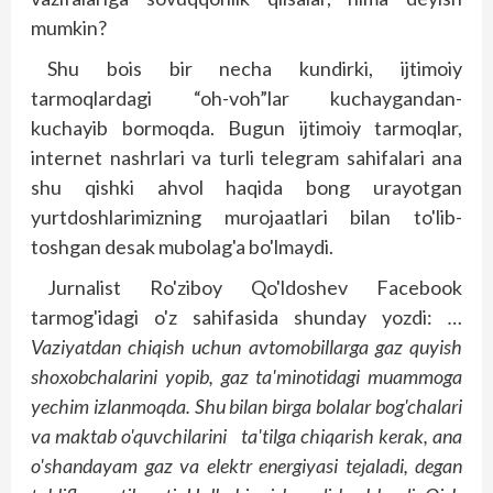
mumkin?
Shu bois bir necha kundirki, ijtimoiy
tarmoqlardagi “oh-voh”lar kuchaygandan-
kuchayib bormoqda. Bugun ijtimoiy tarmoqlar,
internet nashrlari va turli telegram sahifalari ana
shu qishki ahvol haqida bong urayotgan
yurtdoshlarimizning murojaatlari bilan to'lib-
toshgan desak mubolag'a bo'lmaydi.
Jurnalist Ro'ziboy Qo'ldoshev Facebook
tarmog'idagi o'z sahifasida shunday yozdi:
…
Vaziyatdan chiqish uchun avtomobillarga gaz quyish
shoxobchalarini yopib, gaz ta'minotidagi muammoga
yechim izlanmoqda. Shu bilan birga bolalar bog'chalari
va maktab o'quvchilarini ta'tilga chiqarish kerak, ana
o'shandayam gaz va elektr energiyasi tejaladi, degan