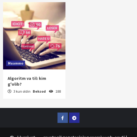
Muammo
Algoritm va til: kim
g'olib?
3 kun oldin
Behzod
188
Facebook
Telegram