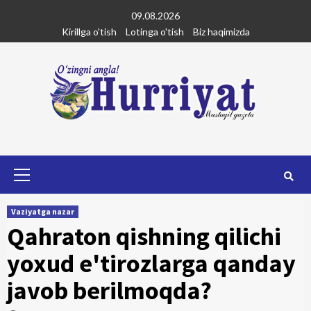
Skip
09.08.2026
to
Kirillga o'tish
Lotinga o'tish
Biz haqimizda
content
Primary
Menu
Vaziyatga nazar
Qahraton qishning qilichi
yoxud e'tirozlarga qanday
javob berilmoqda?