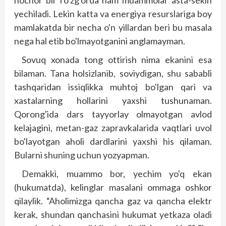
nochor bir ro'zg'orda ham muammolar asta-sekin
yechiladi. Lekin katta va energiya resurslariga boy
mamlakatda bir necha o'n yillardan beri bu masala
nega hal etib bo'lmayotganini anglamayman.
Sovuq xonada tong ottirish nima ekanini esa
bilaman. Tana holsizlanib, soviydigan, shu sababli
tashqaridan issiqlikka muhtoj bo'lgan qari va
xastalarning hollarini yaxshi tushunaman.
Qorong'ida dars tayyorlay olmayotgan avlod
kelajagini, metan-gaz zapravkalarida vaqtlari uvol
bo'layotgan aholi dardlarini yaxshi his qilaman.
Bularni shuning uchun yozyapman.
Demakki, muammo bor, yechim yo'q ekan
(hukumatda), kelinglar masalani ommaga oshkor
qilaylik. “Aholimizga qancha gaz va qancha elektr
kerak, shundan qanchasini hukumat yetkaza oladi