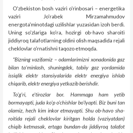
O'zbekiston bosh vaziri o'rinbosari – energetika
vaziri Jo'rabek Mirzamahmudov
energota'minotdagi uzilishlar yuzasidan izoh berdi.
Uning so'zlariga ko'ra, hozirgi ob-havo sharoiti
jiddiyroq talafotlarning oldini olish maqsadida rejali
cheklovlar o'rnatishni taqozo etmoqda.
“Bizning vazifamiz – odamlarimizni xonadonida gaz
bilan ta'minlash, shuningdek, tabiiy gaz yordamida
issiqlik elektr stansiyalarida elektr energiya ishlab
chiqarib, elektr energiya yetkazib berishdir.
To'g'ri, e'tirozlar bor. Hammaga ham yetib
bormayapti, juda ko'p o'chishlar bo'lyapti. Biz buni tan
olamiz, hech kim inkor etmayapti. Shu ob-havo sha­
roitida rejali cheklovlar kiritgan holda (vaziyatdan)
chiqib ketmasak, ertaga bundan-da jiddiyroq talafot