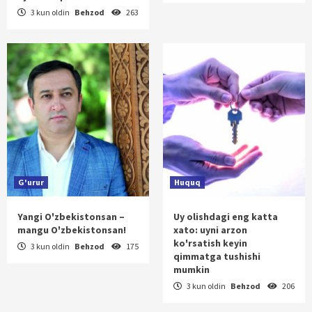
3 kun oldin
Behzod
263
G'urur
Huquq
Yangi O'zbekistonsan –
Uy olishdagi eng katta
mangu O'zbekistonsan!
xato: uyni arzon
ko'rsatish keyin
3 kun oldin
Behzod
175
qimmatga tushishi
mumkin
3 kun oldin
Behzod
206