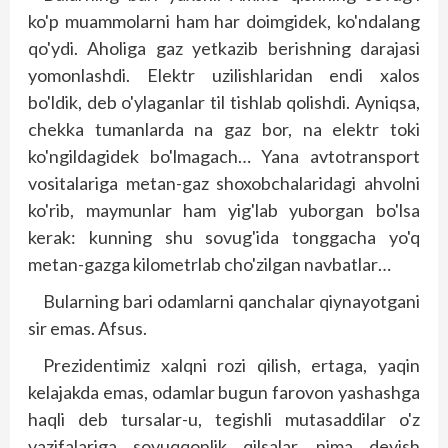
ko'p muammolarni ham har doimgidek, ko'ndalang
qo'ydi. Aholiga gaz yetkazib berishning darajasi
yomonlashdi. Elektr uzilishlaridan endi xalos
bo'ldik, deb o'ylaganlar til tishlab qolishdi. Ayniqsa,
chekka tumanlarda na gaz bor, na elektr toki
ko'ngildagidek bo'lmagach… Yana avtotransport
vositalariga metan-gaz shoxobchalaridagi ahvolni
ko'rib, maymunlar ham yig'lab yuborgan bo'lsa
kerak: kunning shu sovug'ida tonggacha yo'q
metan-gazga kilometrlab cho'zilgan nav­batlar…
Bularning bari odamlarni qanchalar qiynayotgani
sir emas. Afsus.
Prezidentimiz xalqni rozi qilish, ertaga, yaqin
kelajakda emas, odamlar bugun farovon yashashga
haqli deb tursalar-u, tegishli mutasaddilar o'z
vazifalariga sovuqqonlik qilsalar, nima deyish