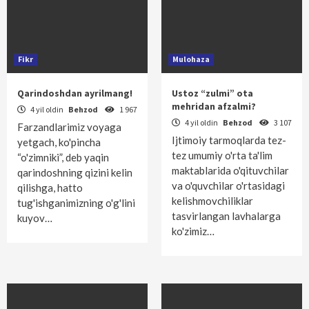
Fikr
Mulohaza
Qarindoshdan ayrilmang!
Ustoz “zulmi” ota
mehridan afzalmi?
4 yil oldin
Behzod
1 967
4 yil oldin
Behzod
3 107
Farzandlarimiz voyaga
Ijtimoiy tarmoqlarda tez-
yetgach, ko'pincha
tez umumiy o'rta ta'lim
“o'zimniki”, deb yaqin
maktablarida o'qituvchilar
qarindoshning qizini kelin
va o'quvchilar o'rtasidagi
qilishga, hatto
kelishmovchiliklar
tug'ishganimizning o'g'lini
tasvirlangan lavhalarga
kuyov…
ko'zimiz…