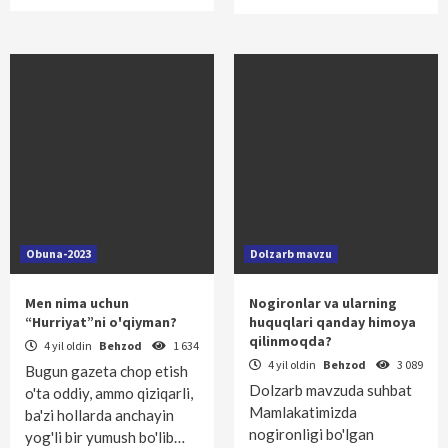
Obuna-2023
Dolzarb mavzu
Men nima uchun
Nogironlar va ularning
“Hurriyat”ni o'qiyman?
huquqlari qanday himoya
qilinmoqda?
4 yil oldin
Behzod
1 634
4 yil oldin
Behzod
3 089
Bugun gazeta chop etish
Dolzarb mavzuda suhbat
o'ta oddiy, ammo qiziqarli,
Mamlakatimizda
ba'zi hollarda anchayin
nogironligi bo'lgan
yog'li bir yumush bo'lib…