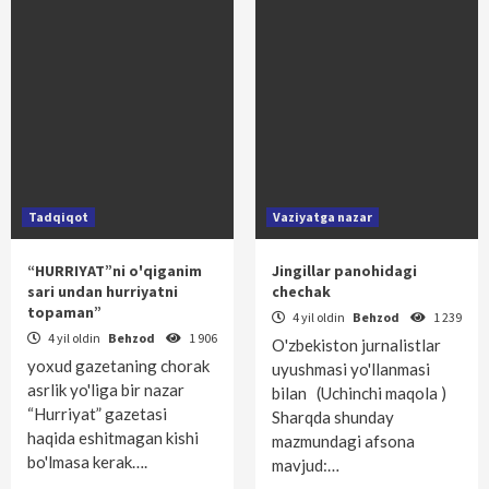
Tadqiqot
Vaziyatga nazar
“HURRIYAT”ni o'qiganim
Jingillar panohidagi
sari undan hurriyatni
chechak
topaman”
4 yil oldin
Behzod
1 239
4 yil oldin
Behzod
1 906
O'zbekiston jurnalistlar
yoxud gazetaning chorak
uyushmasi yo'llanmasi
asrlik yo'liga bir nazar
bilan (Uchinchi maqola )
“Hurriyat” gazetasi
Sharqda shunday
haqida eshitmagan kishi
mazmundagi afsona
bo'lmasa kerak….
mavjud:…