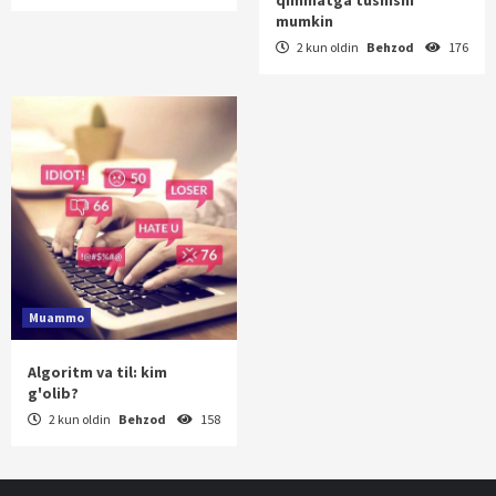
mumkin
2 kun oldin
Behzod
176
Muammo
Algoritm va til: kim
g'olib?
2 kun oldin
Behzod
158