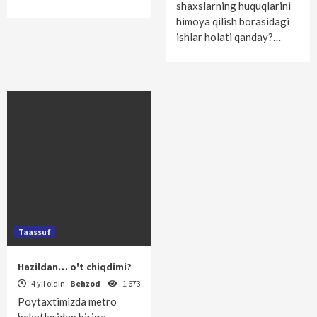
shaxslarning huquqlarini
himoya qilish borasidagi
ishlar holati qanday?…
Taassuf
Hazildan… o't chiqdimi?
4 yil oldin
Behzod
1 673
Poytaxtimizda metro