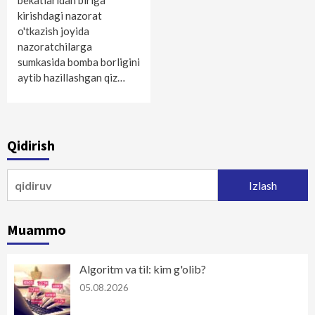
bekatlaridan biriga
kirishdagi nazorat
o'tkazish joyida
nazoratchilarga
sumkasida bomba borligini
aytib hazillashgan qiz…
Qidirish
Qidirshish:
Muammo
Algoritm va til: kim g'olib?
05.08.2026