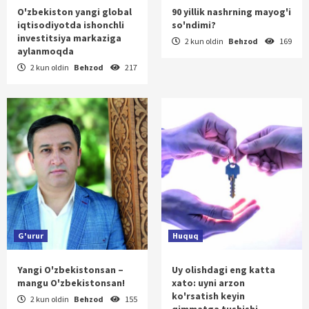
O'zbekiston yangi global
90 yillik nashrning mayog'i
iqtisodiyotda ishonchli
so'ndimi?
investitsiya markaziga
2 kun oldin
Behzod
169
aylanmoqda
2 kun oldin
Behzod
217
G'urur
Huquq
Yangi O'zbekistonsan –
Uy olishdagi eng katta
mangu O'zbekistonsan!
xato: uyni arzon
ko'rsatish keyin
2 kun oldin
Behzod
155
qimmatga tushishi