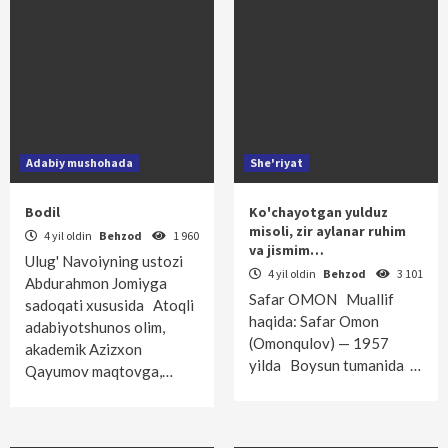
Adabiy mushohada
She'riyat
Bodil
Ko'chayotgan yulduz
misoli, zir aylanar ruhim
4 yil oldin
Behzod
1 960
va jismim…
Ulug' Navoiyning ustozi
4 yil oldin
Behzod
3 101
Abdurahmon Jomiyga
Safar OMON Muallif
sadoqati xususida Atoqli
haqida: Safar Omon
adabiyotshunos olim,
(Omonqulov) — 1957
akademik Azizxon
yilda Boysun tumanida …
Qayumov maqtovga,…