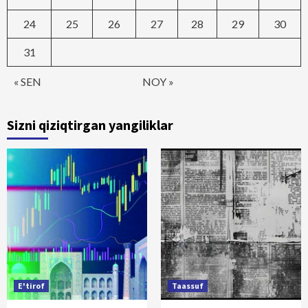
24
25
26
27
28
29
30
31
« SEN
NOY »
Sizni qiziqtirgan yangiliklar
E'tirof
Taassuf