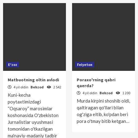
E'zoz
Felyeton
Matbuotning oltin avlodi
Poraxo'rning qabri
qaerda?
4 yil oldin
Behzod
2 542
4 yil oldin
Behzod
1 200
Kuni-kecha
Murda kirpini shoshib oldi,
poytaxtimizdagi
qaltiragan qo'llari bilan
“Oqsaroy” marosimlar
og'ziga eltib, ko'pdan beri
koshonasida O'zbekis­ton
pora o'tmay bitib ketgan…
Jurnalistlar uyushmasi
tomonidan o'tkazilgan
ma'naviy-madaniy tadbir