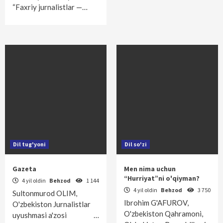
“Faxriy jurnalistlar —…
Dil tug'yoni
Dil so'zi
Gazeta
Men nima uchun
“Hurriyat”ni o'qiyman?
4 yil oldin
Behzod
1 144
4 yil oldin
Behzod
3 750
Sultonmurod OLIM,
Ibrohim G'AFUROV,
O'zbekiston Jurnalistlar
O'zbekiston Qahramoni,
uyushmasi a'zosi …