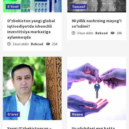
E'tirof
Taassuf
O'zbekiston yangi global
90 yillik nashrning mayog'i
iqtisodiyotda ishonchli
so'ndimi?
investitsiya markaziga
3 kun oldin
Behzod
186
aylanmoqda
3 kun oldin
Behzod
254
G'urur
Huquq
Yangi O'zbekistonsan –
Uy olishdagi eng katta