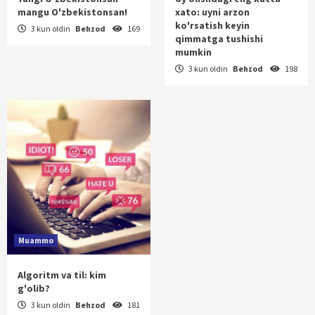
mangu O'zbekistonsan!
xato: uyni arzon
ko'rsatish keyin
3 kun oldin
Behzod
169
qimmatga tushishi
mumkin
3 kun oldin
Behzod
198
Muammo
Algoritm va til: kim
g'olib?
3 kun oldin
Behzod
181