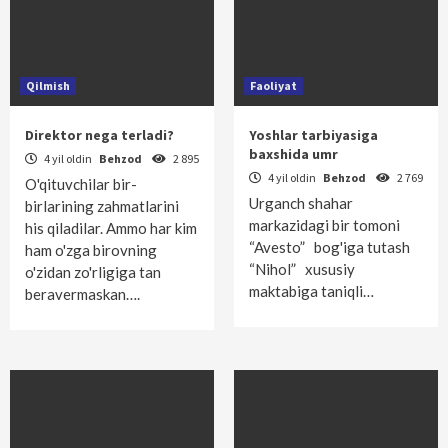
Qilmish
Faoliyat
Direktor nega terladi?
Yoshlar tarbiyasiga
baxshida umr
4 yil oldin
Behzod
2 895
4 yil oldin
Behzod
2 769
O'qituvchilar bir-
Urganch shahar
birlarining zahmatlarini
markazidagi bir tomoni
his qiladilar. Ammo har kim
“Avesto” bog'iga tutash
ham o'zga birovning
“Nihol” xususiy
o'zidan zo'rligiga tan
maktabiga taniqli…
beravermas­kan….