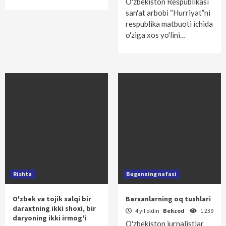
O'zbekiston Respublikasi
san'at arbobi “Hurriyat”ni
respublika matbuoti ichida
o'ziga xos yo'lini…
Rishta
Bugunning nafasi
O'zbek va tojik xalqi bir
Barxanlarning oq tushlari
daraxtning ikki shoxi, bir
4 yil oldin
Behzod
1 239
daryoning ikki irmog'i
O'zbekiston jurnalistlar