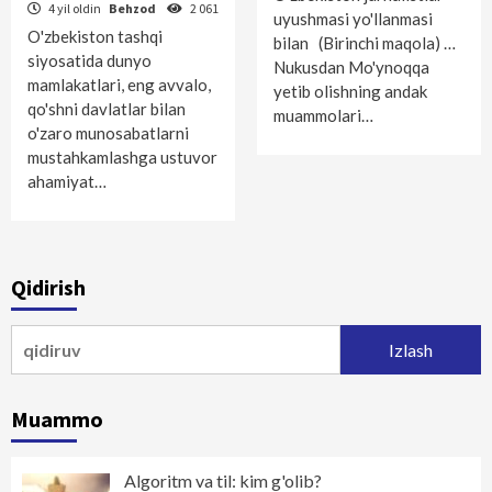
4 yil oldin
Behzod
2 061
uyushmasi yo'llanmasi
O'zbekiston tashqi
bilan (Birinchi maqola) …
siyosatida dunyo
Nukusdan Mo'ynoqqa
mamlakatlari, eng avvalo,
yetib olishning andak
qo'shni davlatlar bilan
muammolari…
o'zaro munosabatlarni
mustahkamlashga ustuvor
ahamiyat…
Qidirish
Qidirshish:
Muammo
Algoritm va til: kim g'olib?