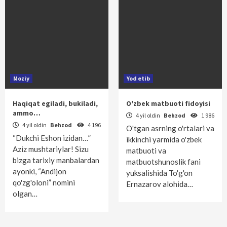
Moziy
Yod etib
Haqiqat egiladi, bukiladi,
O'zbek matbuoti fidoyisi
ammo…
4 yil oldin
Behzod
1 986
4 yil oldin
Behzod
4 196
O'tgan asrning o'rtalari va
“Dukchi Eshon izidan…”
ikkinchi yarmida o'zbek
Aziz mushtariylar! Sizu
matbuoti va
bizga tarixiy manbalardan
matbuotshunoslik fani
ayonki, “Andijon
yuksalishida To'g'on
qo'zg'oloni” nomini
Ernazarov alohida…
olgan…