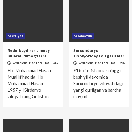
She'riyat
Salomatlik
Nedir kuydirar tinmay
Surxondaryo
Dillarni, dimog'larni
tibbiyotidagi o'zgarishlar
4 yil oldin
Behzod
1 467
4 yil oldin
Behzod
1 394
Hol Muhammad Hasan
E'tirof etish joiz, so'nggi
Muallif haqida: Hol
besh yil davomida
Muhammad Hasan —
Surxondaryo viloyatidagi
1957 yil Sirdaryo
yangi qurilgan va barcha
viloyatining Gulis­ton…
mavjud…