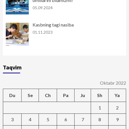
omillarini bilamizmi?
05.09.2024
Kasbning tagi nasiba
01.11.2023
Taqvim
Oktabr 2022
Du
Se
Ch
Pa
Ju
Sh
Ya
1
2
3
4
5
6
7
8
9