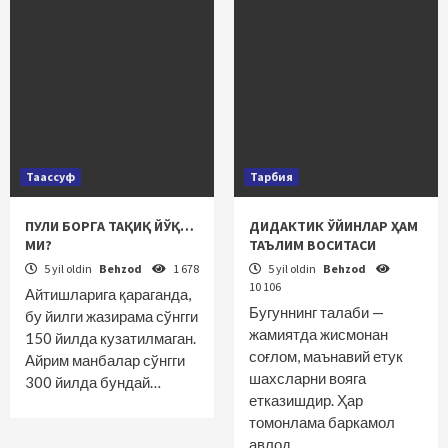
Таассуф
Тарбия
ПУЛИ БОРГА ТАҚИҚ ЙЎҚ…
ДИДАКТИК ЎЙИНЛАР ҲАМ
МИ?
ТАЪЛИМ ВОСИТАСИ
5 yil oldin
Behzod
1 678
5 yil oldin
Behzod
10 106
Айтишларига қараганда,
Бугуннинг талаби —
бу йилги жазирама сўнгги
жамиятда жисмонан
150 йилда кузатилмаган.
соғлом, маънавий етук
Айрим манбалар сўнгги
шахсларни вояга
300 йилда бундай…
етказишдир. Ҳар
томонлама баркамол
авлод…