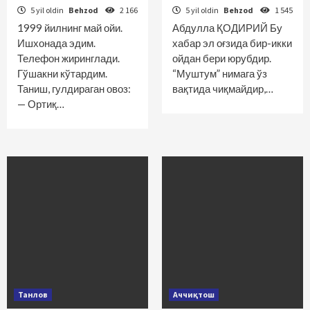
5 yil oldin
Behzod
2 166
5 yil oldin
Behzod
1 545
1999 йилнинг май ойи.
Абдулла ҚОДИРИЙ Бу
Ишхонада эдим.
хабар эл оғзида бир-икки
Телефон жиринглади.
ойдан бери юрубдир.
Гўшакни кўтардим.
“Муштум” нимага ўз
Таниш, гулдираган овоз:
вақтида чиқмайдир,…
— Ортиқ…
Танлов
Аччиқтош