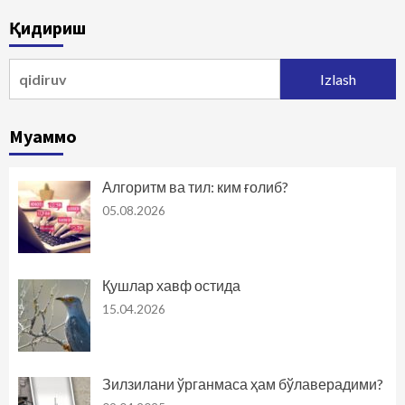
bo‘yicha
Қидириш
harakatlanish
Qidirshish:
Муаммо
Алгоритм ва тил: ким ғолиб?
05.08.2026
Қушлар хавф остида
15.04.2026
Зилзилани ўрганмаса ҳам бўлаверадими?