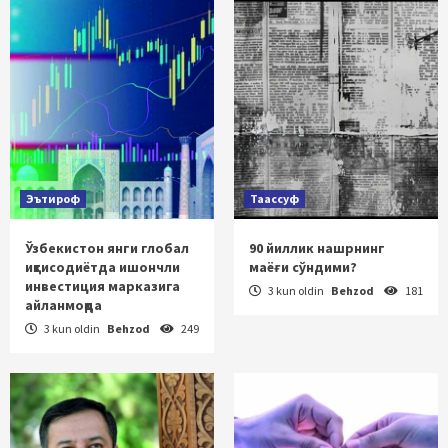
Эътироф
Таассуф
Ўзбекистон янги глобал
90 йиллик нашрнинг
иқтисодиётда ишончли
маёғи сўндими?
инвестиция марказига
3 kun oldin
Behzod
181
айланмоқда
3 kun oldin
Behzod
249