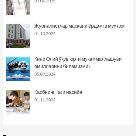
09.04.2025
Журналистлар маскани ёрдамга муҳтож
01.10.2024
Кино Олий ўқув юрти мукаммаллашуви
омилларини биламизми?
05.09.2024
Касбнинг таги насиба
01.11.2023