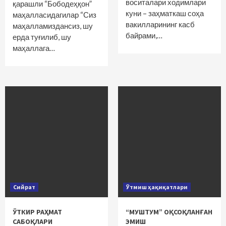
воситалари ходимлари
қарашли “Бободеҳқон”
куни – заҳматкаш соҳа
маҳалласидагилар “Сиз
вакилларининг касб
маҳалламиздансиз, шу
байрами,…
ерда туғилиб, шу
маҳаллага…
Сийрат
Ўтмиш ҳақиқатлари
ЎТКИР РАҲМАТ
“МУШТУМ” ОҚСОҚЛАНҒАН
САБОҚЛАРИ
ЭМИШ