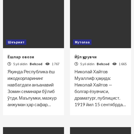
Шеърият
Мутолаа
Ёшлар овози
Йўл қурувчи
5 yil oldin
Behzod
1 767
5 yil oldin
Behzod
1 665
Яқинда Республика ёш
Николай Хайтов
ижодкорларининг
Муаллиф ҳақида:
навбатдаги анъанавий
Николай Хайтов —
Зомин семинари бўлиб
болгар ёзувчиси,
ўтди. Маълумки, мазкур
драматург, публицист.
анжуман ҳар сафар…
1919 йил 15 сентябрда…