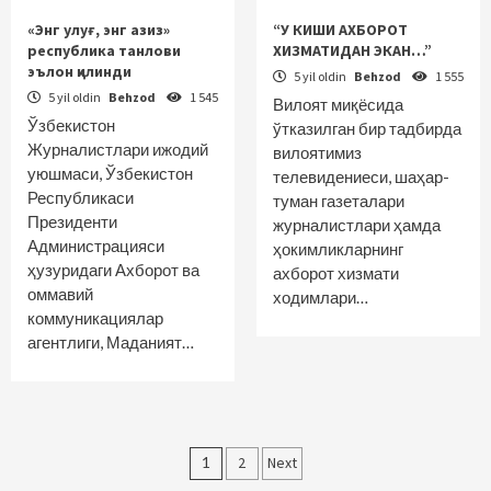
«Энг улуғ, энг азиз»
“У КИШИ АХБОРОТ
республика танлови
ХИЗМАТИДАН ЭКАН…”
эълон қилинди
5 yil oldin
Behzod
1 555
5 yil oldin
Behzod
1 545
Вилоят миқёсида
Ўзбекистон
ўтказилган бир тадбирда
Журналистлари ижодий
вилоятимиз
уюшмаси, Ўзбекистон
телевидениеси, шаҳар-
Республикаси
туман газеталари
Президенти
журналистлари ҳамда
Администрацияси
ҳокимликларнинг
ҳузуридаги Ахборот ва
ахборот хизмати
оммавий
ходимлари…
коммуникациялар
агентлиги, Маданият…
Maqolalar
1
2
Next