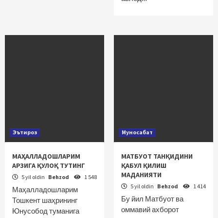
Эътироз
Муносабат
МАҲАЛЛАДОШЛАРИМ
МАТБУОТ ТАНҚИДИНИ
АРЗИГА ҚУЛОҚ ТУТИНГ
ҚАБУЛ ҚИЛИШ
МАДАНИЯТИ
5 yil oldin
Behzod
1 548
5 yil oldin
Behzod
1 414
Маҳалладошларим
Бу йил Матбуот ва
Тошкент шаҳрининг
оммавий ахборот
Юнусобод туманига