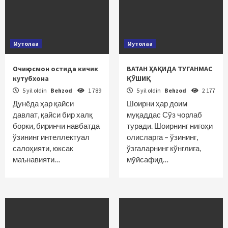
Мутолаа
Мутолаа
Очиқ осмон остида кичик
ВАТАН ҲАҚИДА ТУГАНМАС
кутубхона
ҚЎШИҚ
5 yil oldin
Behzod
1 789
5 yil oldin
Behzod
2 177
Дунёда ҳар қайси
Шоирни ҳар доим
давлат, қайси бир халқ
муқаддас Сўз чорлаб
борки, биринчи нав­батда
туради. Шоирнинг нигоҳи
ўзининг интеллектуал
олисларга – ўзининг,
салоҳияти, юксак
ўзгаларнинг кўнглига,
маънавияти…
мўйсафид…