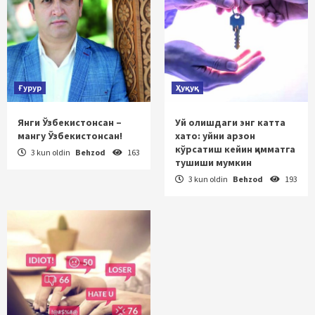
Ғурур
Ҳуқуқ
Янги Ўзбекистонсан –
Уй олишдаги энг катта
мангу Ўзбекистонсан!
хато: уйни арзон
кўрсатиш кейин қимматга
3 kun oldin
Behzod
163
тушиши мумкин
3 kun oldin
Behzod
193