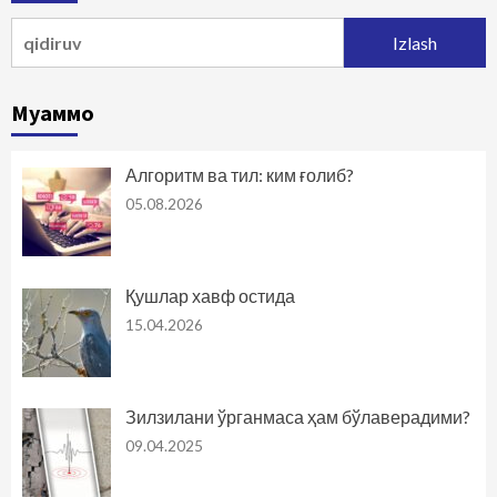
Qidirshish:
Муаммо
Алгоритм ва тил: ким ғолиб?
05.08.2026
Қушлар хавф остида
15.04.2026
Зилзилани ўрганмаса ҳам бўлаверадими?
09.04.2025