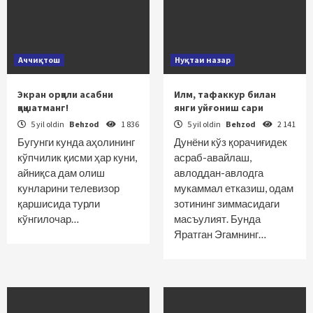
Аччиқтош
Нуқтаи назар
Экран орқали асабни
Илм, тафаккур билан
қақшатманг!
янги уйғониш сари
5 yil oldin
Behzod
1 836
5 yil oldin
Behzod
2 141
Бугунги кунда аҳолининг
Дунёни кўз қорачиғидек
кўпчилик қисми ҳар куни,
асраб-авайлаш,
айниқса дам олиш
авлоддан-авлодга
кунларини телевизор
мукаммал етказиш, одам
қаршисида турли
зотининг зиммасидаги
кўнгилочар…
масъулият. Бунда
Яратган Эгамнинг…