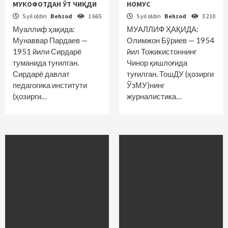
МУКОФОТДАН ЎТ ЧИҚДИ
НОМУС
5 yil oldin
Behzod
1 665
5 yil oldin
Behzod
3 210
Муаллиф ҳақида:
МУАЛЛИФ ҲАҚИДА:
Мунаввар Пардаев —
Олимжон Бўриев — 1954
1951 йили Сирдарё
йил Тожикис­тоннинг
туманида туғилган.
Чинор қиш­лоғида
Сирдарё давлат
туғилган. ТошДУ (ҳозирги
педагогика институти
ЎзМУ)нинг
(ҳозирги…
журналистика…