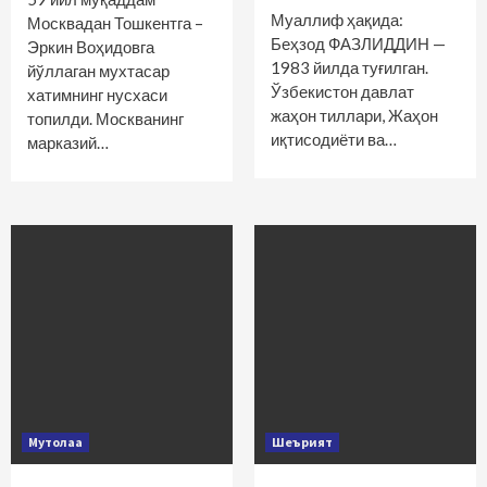
Муаллиф ҳақида:
Москвадан Тошкентга –
Беҳзод ФАЗЛИДДИН —
Эркин Воҳидовга
1983 йилда туғилган.
йўллаган мухтасар
Ўзбекистон давлат
хатимнинг нусхаси
жаҳон тиллари, Жаҳон
топилди. Москванинг
иқтисодиёти ва…
марказий…
Мутолаа
Шеърият