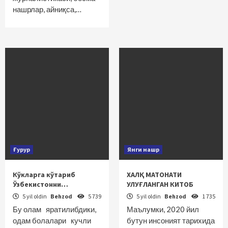
нашрлар, айниқса,…
Ғурур
Янги нашр
Кўкларга кўтариб
ХАЛҚ МАТОНАТИ
Ўзбекистонни…
УЛУҒЛАНГАН КИТОБ
5 yil oldin
Behzod
5 739
5 yil oldin
Behzod
1 735
Бу олам яратилибдики,
Маълумки, 2020 йил
одам болалари кучли
бутун инсоният тарихида