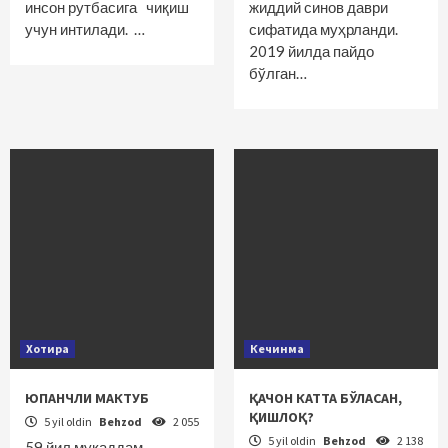
инсон рутбасига чиқиш
жиддий синов даври
учун интилади. …
сифатида муҳрланди.
2019 йилда пайдо
бўлган…
Хотира
Кечинма
ЮПАНЧЛИ МАКТУБ
ҚАЧОН КАТТА БЎЛАСАН,
ҚИШЛОҚ?
5 yil oldin
Behzod
2 055
5 yil oldin
Behzod
2 138
59 йил муқаддам