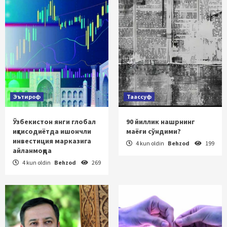
Эътироф
Таассуф
Ўзбекистон янги глобал
90 йиллик нашрнинг
иқтисодиётда ишончли
маёғи сўндими?
инвестиция марказига
4 kun oldin
Behzod
199
айланмоқда
4 kun oldin
Behzod
269