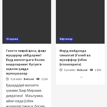
Огоҳлик
Ифтихор
Газета чиқмай қолса, фақат
Мард майдонда
муҳаррир айбдорми?
синалгай (Ғолиб ва
Ёхуд вилоятдаги босма
музаффар ўзбек
нашрларнинг бугунги
ўғлонларига)
аҳволи ҳақида
5 yil oldin
Behzod
1 630
мулоҳазалар
…
5 yil oldin
Behzod
2 224
Қашқадарё вилояти
ҳокими Зоир Мирзаев
диққатига! Маълумки,
айни чоғда ўзбек
журналистикаси, босма