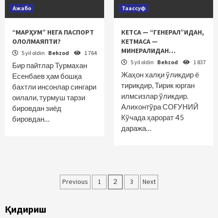
Ажабо
Таассуф
“МАРҲУМ” НЕГА ПАСПОРТ
КEТСА — “ГЕНEРАЛ”ИДАН,
ОЛОЛМАЯПТИ?
КEТМАСА —
МИНEРАЛИДАН…
5 yil oldin
Behzod
1 764
5 yil oldin
Behzod
1 837
Бир пайтлар Турмахан
Жаҳон халқи ўликдир ё
Есенбаев ҳам бошқа
тирикдир, Тирик юрган
бахтли инсонлар сингари
илмсизлар ўликдир.
оилали, турмуш тарзи
Алихонтўра СОҒУНИЙ
бировдан зиёд
Кўчада ҳарорат 45
бировдан…
даража…
Maqolalar
Previous
1
2
3
Next
bo‘yicha
Қидириш
harakatlanish