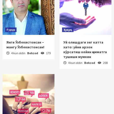
Ғурур
Ҳуқуқ
Янги Ўзбекистонсан –
Уй олишдаги энг катта
мангу Ўзбекистонсан!
хато: уйни арзон
кўрсатиш кейин қимматга
4 kun oldin
Behzod
179
тушиши мумкин
4 kun oldin
Behzod
208