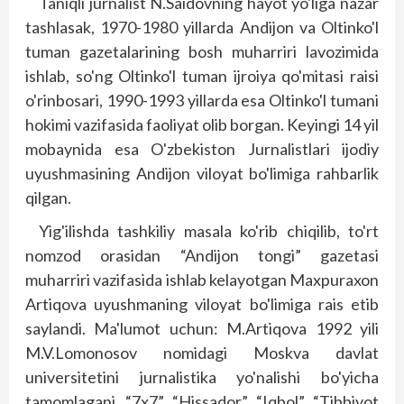
Taniqli jurnalist N.Saidovning hayot yo'liga nazar
tashlasak, 1970-1980 yillarda Andijon va Oltinko'l
tuman gazetalarining bosh muharriri lavozimida
ishlab, so'ng Oltinko'l tuman ijroiya qo'mitasi raisi
o'rinbosari, 1990-1993 yillarda esa Oltinko'l tumani
hokimi vazifasida faoliyat olib borgan. Keyingi 14 yil
mobaynida esa O'zbekiston Jurnalistlari ijodiy
uyushmasining Andijon viloyat bo'limiga rahbarlik
qilgan.
Yig'ilishda tashkiliy masala ko'rib chiqilib, to'rt
nomzod orasidan “Andijon tongi” gazetasi
muharriri vazifasida ishlab kelayotgan Maxpuraxon
Artiqova uyushmaning viloyat bo'limiga rais etib
saylandi. Ma'lumot uchun: M.Artiqova 1992 yili
M.V.Lomonosov nomidagi Mos­kva davlat
universitetini jurnalistika yo'nalishi bo'yicha
tamomlagani, “7x7”, “Hissador”, “Iqbol”, “Tibbiyot