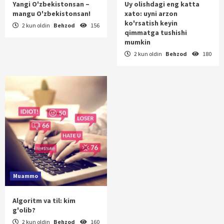
Yangi O'zbekistonsan –
Uy olishdagi eng katta
mangu O'zbekistonsan!
xato: uyni arzon
ko'rsatish keyin
2 kun oldin
Behzod
156
qimmatga tushishi
mumkin
2 kun oldin
Behzod
180
Muammo
Algoritm va til: kim
g'olib?
2 kun oldin
Behzod
160