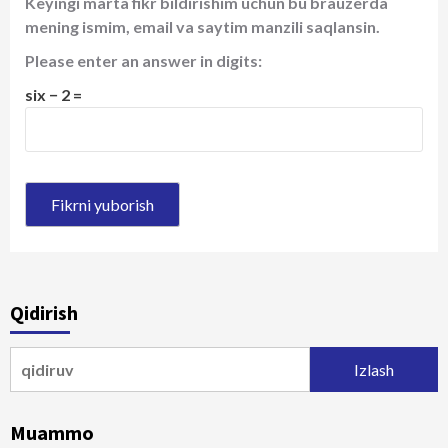
Keyingi marta fikr bildirishim uchun bu brauzerda
mening ismim, email va saytim manzili saqlansin.
Please enter an answer in digits:
six − 2 =
Qidirish
Qidirshish:
Muammo