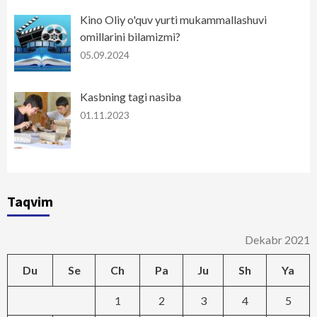
Kino Oliy o'quv yurti mukammallashuvi
omillarini bilamizmi?
05.09.2024
Kasbning tagi nasiba
01.11.2023
Taqvim
Dekabr 2021
Du
Se
Ch
Pa
Ju
Sh
Ya
1
2
3
4
5