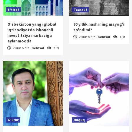
E'tirof
Taassuf
O'zbekiston yangi global
90 yillik nashrning mayog'i
iqtisodiyotda ishonchli
so'ndimi?
investitsiya markaziga
2 kun oldin
Behzod
170
aylanmoqda
2 kun oldin
Behzod
219
G'urur
Huquq