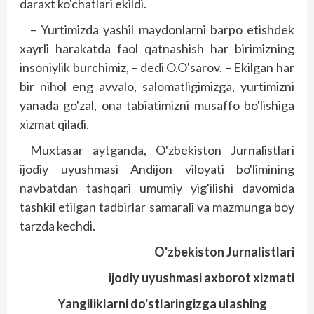
daraxt ko'chatlari ekildi.
– Yurtimizda yashil maydonlarni barpo etishdek
xayrli harakatda faol qatnashish har birimizning
insoniylik burchimiz, – dedi O.O'sarov. – Ekilgan har
bir nihol eng avvalo, salomatligimizga, yurtimizni
yanada go'zal, ona tabiatimizni musaffo bo'lishiga
xizmat qiladi.
Muxtasar aytganda, O'zbekiston Jurnalistlari
ijodiy uyushmasi Andijon viloyati bo'limining
navbatdan tashqari umumiy yig'ilishi davomida
tashkil etilgan tadbirlar samarali va mazmunga boy
tarzda kechdi.
O'zbekiston Jurnalistlari
ijodiy uyushmasi axborot xizmati
Yangiliklarni do'stlaringizga ulashing