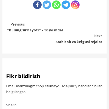
Continue
Previous
“Bulung'ur hayoti” – 90 yoshda!
Reading
Next
Sarhisob va kelgusi rejalar
Fikr bildirish
Email manzilingiz chop etilmaydi.
Majburiy bandlar
*
bilan
belgilangan
Sharh