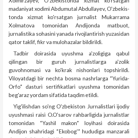
Xolmirzayev, O'zbekis­tonda xizmat ko'rsatgan
madaniyat xodimi Abdumutal Abdullayev, O'zbekis­
tonda xizmat ko'rsatgan jurnalist Mukarrama
Xolmatova tomonidan Andijonda matbuot,
jurnalistika sohasini yanada rivojlantirish yuzasidan
qator taklif, fikr va mulohazalar bildirildi.
Tadbir doirasida uyushma a'zoligiga qabul
qilingan bir guruh jurnalistlarga a'zolik
guvohnomasi va ko'krak nishonlari topshirildi.
Viloyatdagi bir nech­ta bosma nashrlarga “Yurida-
Orfo” das­turi sertifikatlari uyushma tomonidan
beg'araz yordam sifatida taqdim etildi.
Yig'ilishdan so'ng O'zbekiston Jurnalistlari ijodiy
uyushmasi raisi O.O'sarov rahbarligida jurnalistlar
tomonidan “Yashil makon” lo­yihasi doirasida
Andijon shahridagi “Ekobog'” hududiga manzarali