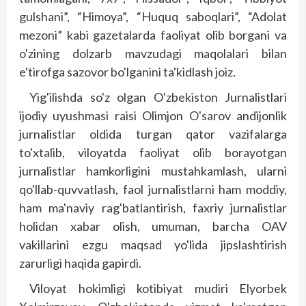
gulshani”, “Himoya”, “Huquq saboqlari”, “Adolat
mezoni” kabi gazetalarda fao­liyat olib borgani va
o'zining dolzarb mavzudagi maqolalari bilan
e'tirofga sazovor bo'lganini ta'kidlash joiz.
Yig'ilishda so'z olgan O'zbekiston Jurnalistlari
ijodiy uyushmasi raisi Olimjon O'sarov andijonlik
jurnalistlar oldida turgan qator vazifalarga
to'xtalib, viloyatda faoliyat olib borayotgan
jurnalistlar hamkorligini mustahkamlash, ularni
qo'llab-quvvatlash, faol jurnalistlarni ham moddiy,
ham ma'naviy rag'batlantirish, faxriy jurnalistlar
holidan xabar olish, umuman, barcha OAV
vakillarini ezgu maqsad yo'lida jipslashtirish
zarurligi haqida gapirdi.
Viloyat hokimligi kotibiyat mudiri Elyorbek