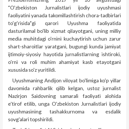
“O'zbekiston Jurnalistlari ijodiy uyushmasi
faoliyatini yanada takomillashtirish chora-tadbirlari
to'g'risida”gi qarori Uyushma faoliyatida
dasturilamal bo'lib xizmat qilayotgani, uning milliy
media muhitdagi o'rnini kuchaytirish uchun zarur
shart-sharoitlar yaratgani, bugungi kunda jamiyat
ijtimoiy-siyosiy hayotida jurnalistlarning ishtiroki,
o'rni va roli muhim ahamiyat kasb etayotgani
xususida so'z yuritildi.
Uyushmaning Andijon viloyat bo'limiga ko'p yillar
davomida rahbarlik qilib kelgan, ustoz jurnalist
Nazirjon Saidovning samarali faoliyati alohida
e'tirof etilib, unga O'zbekiston Jurnalistlari ijodiy
uyushmasining tashakkurnoma va esdalik
sovg'alari topshirildi.