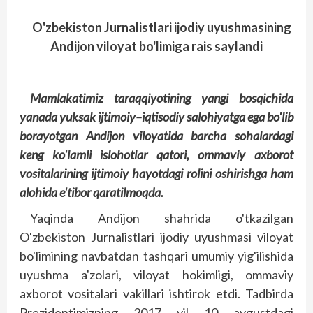
O'zbekiston Jurnalistlari ijodiy uyushmasining
Andijon viloyat bo'limiga rais saylandi
Mamlakatimiz
taraqqiyotining
yangi
bosqichida
yanada
yuksak
ijtimoiy
–
iqtisodiy
salohiyatga
ega
bo'lib
borayotgan
Andijon
viloyatida
barcha
sohalardagi
keng
ko'lamli
islohotlar
qatori
,
ommaviy
axborot
vositalarining
ijtimoiy
hayotdagi
rolini
oshirishga
ham
alohida
e'tibor
qaratilmoqda
.
Yaqinda Andijon shahrida o'tkazilgan
O'zbekiston Jurnalistlari ijodiy uyushmasi viloyat
bo'limining navbatdan tashqari umumiy yig'ilishida
uyushma a'zolari, viloyat hokimligi, ommaviy
axborot vositalari vakillari ishtirok etdi. Tadbirda
Prezidentimizning 2017 yil 10 avgustdagi