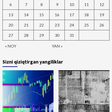
6
7
8
9
10
11
12
13
14
15
16
17
18
19
20
21
22
23
24
25
26
27
28
29
30
31
« NOY
YAN »
Sizni qiziqtirgan yangiliklar