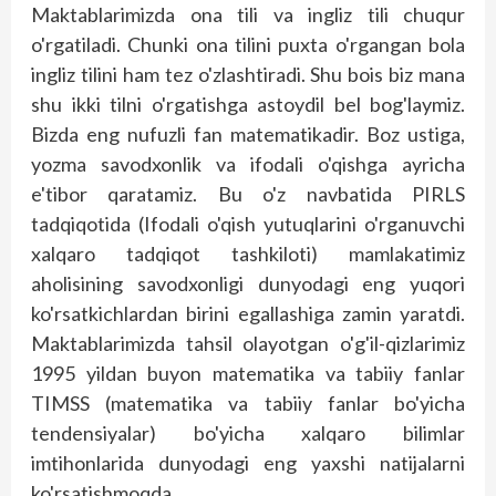
Maktablarimizda ona tili va ingliz tili chuqur
o'rgatiladi. Chunki ona tilini puxta o'rgangan bola
ingliz tilini ham tez o'zlashtiradi. Shu bois biz mana
shu ikki tilni o'rgatishga astoydil bel bog'laymiz.
Bizda eng nufuzli fan matematikadir. Boz ustiga,
yozma savodxonlik va ifodali o'qishga ayricha
e'tibor qaratamiz. Bu o'z navbatida PIRLS
tadqiqotida (Ifodali o'qish yutuqlarini o'rganuvchi
xalqaro tadqiqot tashkiloti) mamlakatimiz
aholisining savodxonligi dunyodagi eng yuqori
ko'rsatkichlardan birini egallashiga zamin yaratdi.
Maktablarimizda tahsil olayotgan o'g'il-qizlarimiz
1995 yildan buyon matematika va tabiiy fanlar
TIMSS (matematika va tabiiy fanlar bo'yicha
tendensiyalar) bo'­yicha xalqaro bilimlar
imtihonlarida dunyodagi eng yaxshi natijalarni
ko'rsatishmoqda.