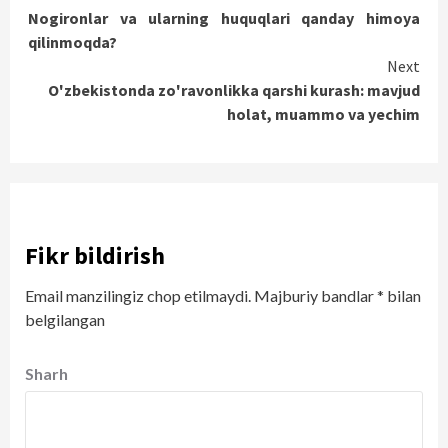
Nogironlar va ularning huquqlari qanday himoya
Reading
qilinmoqda?
Next
O'zbekistonda zo'ravonlikka qarshi kurash: mavjud
holat, muammo va yechim
Fikr bildirish
Email manzilingiz chop etilmaydi.
Majburiy bandlar
*
bilan
belgilangan
Sharh