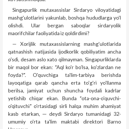
Singapurlik mutaxassislar Sirdaryo viloyatidagi
mashg'ulotlarini yakunlab, boshqa hududlarga yo'l
olishdi. Ular bergan saboqlar sirdaryolik
maorifchilar faoliyatida iz qoldirdimi?
— Xorijlik mutaxassislarning mashg'ulotlarida
qatnashish natijasida ijodkorlik qobiliyatim ancha
o'sdi, desam aslo xato qilmayman. Singapurliklarda
bir maqol bor ekan: “Aql ko'r bo'lsa, ko'zlardan ne
foyda?”. O'quvchiga ta'lim-tarbiya berishda
layoqatiga qarab qancha erta to'g'ri yo'llanma
berilsa, jamiyat uchun shuncha foydali kadrlar
yetishib chiqar ekan. Bunda “ota-ona-o'quvchi-
o'qituvchi” o'rtasidagi sirli halqa muhim ahamiyat
kasb etarkan, ─ dey­di Sirdaryo tumanidagi 32-
umumiy o'rta ta'lim maktabi direktori Barno