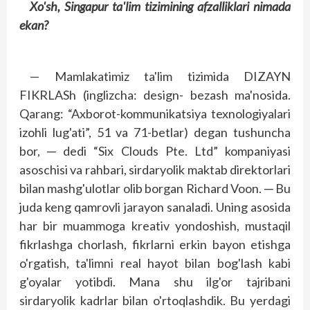
Xo'sh, Singapur ta'lim tizimining afzalliklari nimada
ekan?
— Mamlakatimiz ta'lim tizimida DIZAYN
FIKRLASh (inglizcha: design- bezash ma'nosida.
Qarang: “Axborot-kommunikatsiya texnologiyalari
izohli lug'ati”, 51 va 71-betlar) degan tushuncha
bor, ─ dedi “Six Clouds Pte. Ltd” kompaniyasi
asoschisi va rahbari, sirdaryolik maktab direktorlari
bilan mashg'ulotlar olib borgan Richard Voon. ─ Bu
juda keng qamrovli jarayon sanaladi. Uning asosida
har bir muammoga kreativ yondoshish, mustaqil
fikrlashga chorlash, fikrlarni erkin bayon etishga
o'rgatish, ta'limni real hayot bilan bog'lash kabi
g'oyalar yotibdi. Mana shu ilg'or tajribani
sirdaryolik kadrlar bilan o'rtoqlashdik. Bu yerdagi