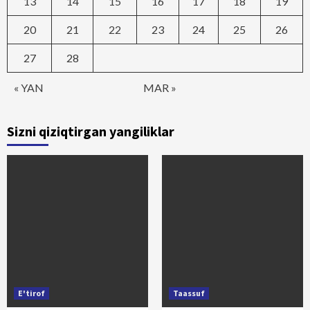
13
14
15
16
17
18
19
20
21
22
23
24
25
26
27
28
« YAN
MAR »
Sizni qiziqtirgan yangiliklar
E'tirof
Taassuf