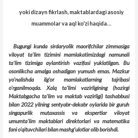
yoki dizayn fikrlash, maktablardagi asosiy
muammolar va aql ko'zi haqida…
Bugungi kunda sirdaryolik maorifchilar zimmasiga
viloyat ta'lim tizimini mamlakatimizdagi namunali
ta'lim tizimiga aylantirish vazifasi yuklatilgan. Bu
osonlikcha amalga oshadigan yumush emas. Mazkur
yo'nalishda ilg'or mamlakatlarning tajribasi
o'rganilmoqda. Xalq ta'limi vazirligining (hozirgi
Maktabgacha ta'lim va maktab vazirligi) tashabbusi
bilan 2022 yilning sentyabr-dekabr oylarida bir guruh
singapurlik mutaxassis va ekspertlar viloyat
umumta'lim maktablari direktorlari va matematika
fani o'qituvchilari bilan mashg'ulotlar olib borishdi.