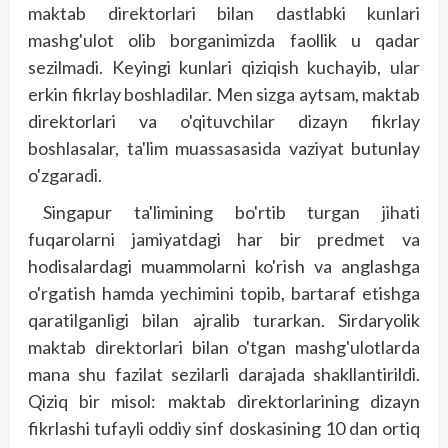
maktab direktorlari bilan dastlabki kunlari
mashg'ulot olib borganimizda faollik u qadar
sezilmadi. Keyingi kunlari qiziqish kuchayib, ular
erkin fikrlay boshladilar. Men sizga aytsam, maktab
direktorlari va o'qituvchilar dizayn fikrlay
boshlasalar, ta'lim muassasasida vaziyat butunlay
o'zgaradi.
Singapur ta'limining bo'rtib turgan jihati
fuqarolarni jamiyatdagi har bir predmet va
hodisalardagi muammolarni ko'rish va anglashga
o'rgatish hamda yechimini topib, bartaraf etishga
qaratilganligi bilan ajralib turarkan. Sirdaryolik
maktab direktorlari bilan o'tgan mashg'ulotlarda
mana shu fazilat sezilarli darajada shakl­lantirildi.
Qiziq bir misol: maktab direktorlarining dizayn
fikrlashi tufayli oddiy sinf doskasining 10 dan ortiq