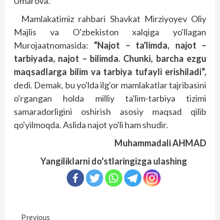
Umarova.
Mamlakatimiz rahbari Shavkat Mirziyoyev Oliy
Majlis va O'zbekiston xalqiga yo'llagan
Murojaatnomasida:
“Najot – ta'limda, najot –
tarbiyada, najot – bilimda. Chunki, barcha ezgu
maqsadlarga bilim va tarbiya tufayli erishiladi”,
dedi. Demak, bu yo'lda ilg'or mamlakatlar tajribasini
o'rgangan holda milliy ta'lim-tarbiya tizimi
samaradorligini oshirish asosiy maqsad qilib
qo'yilmoqda. Aslida najot yo'li ham shudir.
Muhammadali AHMAD
Yangiliklarni do'stlaringizga ulashing
Continue
Previous