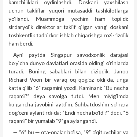
kamchiliklari oydinlashdi. Dos­kani yaxshilash
uchun takliflar yuqori mutasaddi tashkilotlarga
yo'llandi. Muammoga yechim ham topildi:
sirdaryolik direktorlar taklif qilgan yangi doskani
toshkentlik tadbirkor ishlab chiqarishga rozi-rizolik
ham berdi.
Ayni paytda Singapur savodxonlik darajasi
bo'yicha dunyo davlatlari orasida oldingi o'rinlarda
turadi. Buning sabablari bilan qiziqdik. Janob
Richard Voon bir varaq oq qog'oz oldi-da, unga
katta qilib “6” raqamini yozdi. Kaminani: “Bu necha
raqami?” deya savolga tutdi. Men miyig'imda
kulgancha javobini aytdim. Suhbatdoshim so'ngra
qog'ozni aylantirdi-da: “Endi necha bo'ldi?” dedi. “6
raqami” bir yumalab “9”ga aylangandi.
— “6” bu ─ ota-onalar bo'lsa, “9” o'qituvchilar va