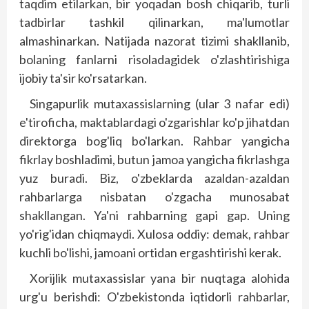
taqdim etilarkan, bir yoqadan bosh chiqarib, turli
tadbirlar tashkil qilinarkan, ma'lumotlar
almashinarkan. Natijada nazorat tizimi shakllanib,
bolaning fanlarni risoladagidek o'zlashtirishiga
ijobiy ta'sir ko'rsatarkan.
Singapurlik mutaxassislarning (ular 3 nafar edi)
e'tiroficha, maktablardagi o'zgarishlar ko'p jihatdan
direktorga bog'liq bo'larkan. Rahbar yangicha
fikrlay bosh­ladimi, butun jamoa yangicha fikrlashga
yuz buradi. Biz, o'zbeklarda azaldan-azaldan
rahbarlarga nisbatan o'zgacha munosabat
shakllangan. Ya'ni rahbarning gapi gap. Uning
yo'rig'idan chiqmaydi. Xulosa oddiy: demak, rahbar
kuchli bo'lishi, jamoani ortidan ergashtirishi kerak.
Xorijlik mutaxassislar yana bir nuqtaga alohida
urg'u berishdi: O'zbekistonda iqtidorli rahbarlar,