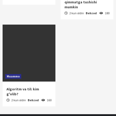
qimmatga tushishi
mumkin
2 kun oldin
Behzod
180
Muammo
Algoritm va til: kim
g'olib?
2 kun oldin
Behzod
160