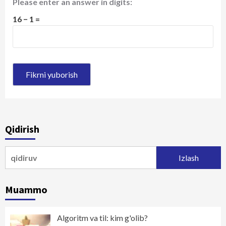
Please enter an answer in digits:
16 − 1 =
Qidirish
Qidirshish:
Muammo
Algoritm va til: kim g'olib?