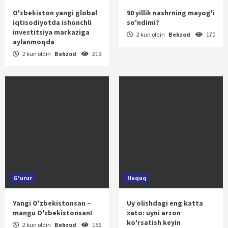
O'zbekiston yangi global
90 yillik nashrning mayog'i
iqtisodiyotda ishonchli
so'ndimi?
investitsiya markaziga
2 kun oldin
Behzod
170
aylanmoqda
2 kun oldin
Behzod
219
G'urur
Huquq
Yangi O'zbekistonsan –
Uy olishdagi eng katta
mangu O'zbekistonsan!
xato: uyni arzon
ko'rsatish keyin
2 kun oldin
Behzod
156