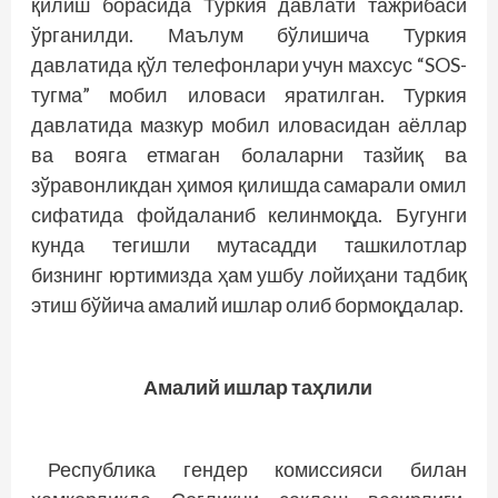
қилиш борасида Туркия давлати тажрибаси
ўрганилди. Маълум бўлишича Туркия
давлатида қўл телефонлари учун махсус “SOS-
тугма” мобил иловаси яратилган. Туркия
давлатида мазкур мобил иловасидан аёллар
ва вояга етмаган болаларни тазйиқ ва
зўравонликдан ҳимоя қилишда самарали омил
сифатида фойдаланиб келинмоқда. Бугунги
кунда тегишли мутасадди ташкилотлар
бизнинг юртимизда ҳам ушбу лойиҳани тадбиқ
этиш бўйича амалий ишлар олиб бормоқдалар.
Амалий ишлар таҳлили
Республика гендер комиссияси билан