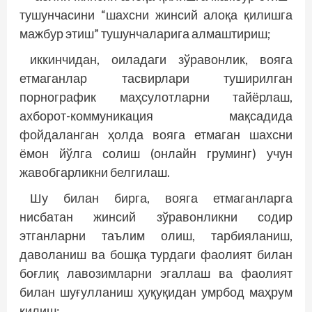
тушунчасини “шахсни жинсий алоқа қилишга
мажбур этиш” тушунчаларига алмаштириш;
иккинчидан, оиладаги зўравонлик, вояга
етмаганлар тасвирлари туширилган
порнографик маҳсулотларни тайёрлаш,
ахборот-коммуникация мақсадида
фойдаланган ҳолда вояга етмаган шахсни
ёмон йўлга солиш (онлайн груминг) учун
жавобгарликни белгилаш.
Шу билан бирга, вояга етмаганларга
нисбатан жинсий зўравонликни содир
этганларни таълим олиш, тарбияланиш,
даволаниш ва бош­­қа турдаги фаолият билан
боғлиқ лавозимларни эгаллаш ва фаолият
билан шуғулланиш ҳуқуқидан умрбод маҳрум
қилиш;