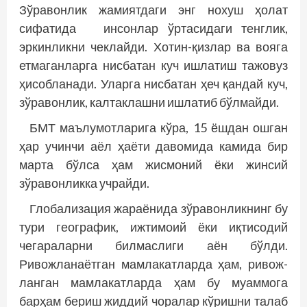
Зўравонлик жамиятдаги энг нохуш ҳолат
сифатида инсонлар ўртасидаги тенглик,
эркинликни чеклайди. Хотин-қизлар ва вояга
етмаганларга нисбатан куч ишлатиш тажовуз
ҳисобланади. Уларга нисбатан ҳеч қандай куч,
зўравонлик, калтаклашни ишлатиб бўлмайди.
БМТ маълумотларига кўра, 15 ёшдан ошган
ҳар учинчи аёл ҳаёти давомида камида бир
марта бўлса ҳам жисмоний ёки жинсий
зўравонликка учрайди.
Глобализация жараёнида зўравонликнинг бу
тури географик, ижтимоий ёки иқтисодий
чегараларни билмаслиги аён бўлди.
Ривожланаётган мамлакатларда ҳам, ривож­
ланган мамлакатларда ҳам бу муаммога
барҳам бериш жиддий чоралар кўришни талаб