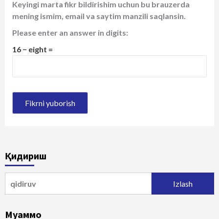
Keyingi marta fikr bildirishim uchun bu brauzerda
mening ismim, email va saytim manzili saqlansin.
Please enter an answer in digits:
16 − eight =
Қидириш
Qidirshish:
Муаммо