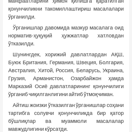
манфаатларини ҳимоя қилишга қаратилган
қонунчиликни такомиллаштириш масалалари
ўрганилди.
Ўрганишлар давомида мазкур масалага оид
норматив-ҳуқуқий ҳужжатлар хатловдан
ўтказилди.
Шунингдек, хорижий давлатлардан АҚШ,
Буюк Британия, Германия, Швеция, Болгария,
Австралия, Хитой, Россия, Беларусь, Украина,
Грузия, Арманистон, Озарбайжон ҳамда
Марказий Осиё давлатларининг қонунчилиги
ўрганиб чиқилганлигини айтиб ўтмоқчиман.
Айтиш жоизки ўтказилган ўрганишлар соҳани
тартибга солувчи қонунчиликда бир қатор
бўшлиқлар ва муаммоли масалалар
мавжудлигини кўрсатди.