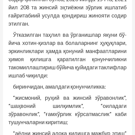
йил 208 та жинсий эҳтиёжни зўрлик ишлатиб
ғайритабиий усулда қондириш жинояти содир
этилган.
Ўтказилган таҳлил ва ўрганишлар якуни бў­
йича хотин-қизлар ва болаларнинг ҳуқуқлари,
эркинликлари ҳамда қонуний манфаатларини
ҳимоя қилишга қаратилган қонунчиликни
такомиллаштириш бўйича қуйидаги таклифлар
ишлаб чиқилди:
биринчидан, амалдаги қонунчиликка:
“жисмоний, руҳий ва жинсий зўравонлик”,
“шаҳвоний шилқимлик”, “оиладаги
зўравонлик”, “ғамхўрлик кўрсатмаслик” каби
тушунчаларни киритиш;
“аёлни жинсий алоқа қилишга мажбур этиш”