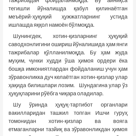
тажрибадан фойдаланмоқда. Бу айниқса
тегишли йўналишда қабул қилинаётган
меъёрий-ҳуқуқий ҳужжатларнинг устида
ишлашда яққол намоён бўлмоқда.
Шунингдек, хотин-қизларнинг ҳуқуқий
саводхонлигини ошириш йўналишида ҳам янги
таж­рибалар қўлланилмоқда. Бу ҳам жуда
муҳим, чунки худди ўша ҳимоя ордери ёка
бошқа имкониятлардан фойдаланиш учун ҳам
зўравонликка дуч келаётган хотин-қизлар улар
ҳақида билишлари лозим. Шундагина улар ўз
ҳуқуқларини рўёбга чиқара оладилар.
Шу ўринда ҳуқуқ-тартибот органлари
вакилларидан ташкил топган Ишчи гуруҳ
томонидан хотин-қизлар ва вояга
етмаганларни тазйиқ ва зўравонликдан ҳимоя