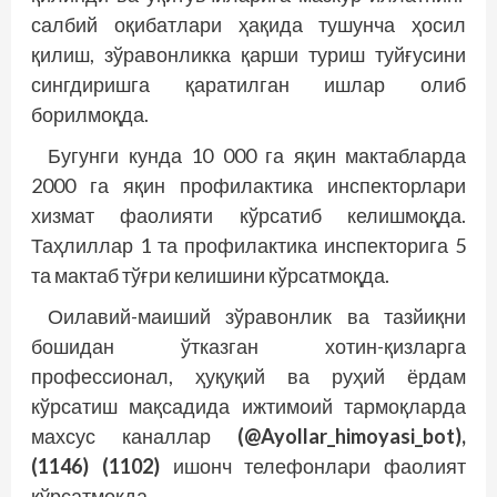
салбий оқибатлари ҳақида тушунча ҳосил
қилиш, зўравонликка қарши туриш туйғусини
сингдиришга қаратилган ишлар олиб
борилмоқда.
Бугунги кунда 10 000 га яқин мактабларда
2000 га яқин профилактика инспекторлари
хизмат фаолияти кўрсатиб келишмоқда.
Таҳлиллар 1 та профилактика инспекторига 5
та мактаб тўғри келишини кўрсатмоқда.
Оилавий-маиший зўравонлик ва тазйиқни
бошидан ўтказган хотин-қизларга
профессионал, ҳуқуқий ва руҳий ёрдам
кўрсатиш мақсадида ижтимоий тармоқларда
махсус каналлар
(@Ayollar_himoyasi_bot),
(1146) (1102)
ишонч телефонлари фаолият
қўрсатмоқда.