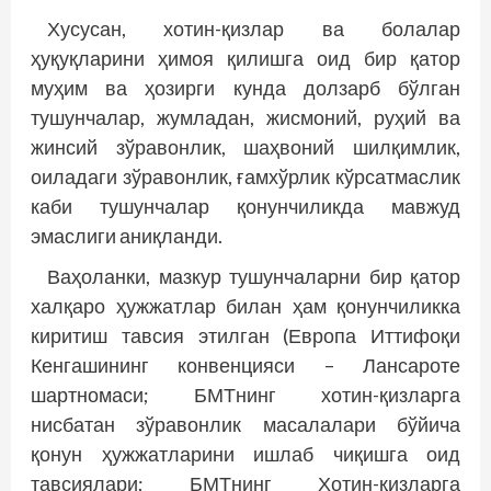
Хусусан, хотин-қизлар ва болалар
ҳуқуқларини ҳимоя қилишга оид бир қатор
муҳим ва ҳозирги кунда долзарб бўлган
тушунчалар, жумладан, жисмоний, руҳий ва
жинсий зўравонлик, шаҳвоний шилқимлик,
оиладаги зўравонлик, ғамхўрлик кўрсатмаслик
каби тушунчалар қонунчиликда мавжуд
эмаслиги аниқланди.
Ваҳоланки, мазкур тушунчаларни бир қатор
халқаро ҳужжатлар билан ҳам қонунчиликка
киритиш тавсия этилган (Европа Иттифоқи
Кенгашининг конвенцияси – Лансароте
шартномаси; БМТнинг хотин-қизларга
нисбатан зўравонлик масалалари бўйича
қонун ҳужжатларини ишлаб чиқишга оид
тавсиялари; БМТнинг Хотин-қизларга