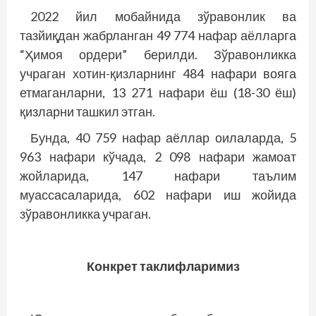
2022 йил мобайнида зўравонлик ва
тазйиқдан жабрланган 49 774 нафар аёлларга
“Ҳимоя ордери” берилди. Зўравонликка
учраган хотин-қизларнинг 484 нафари вояга
етмаганларни, 13 271 нафари ёш (18-30 ёш)
қизларни ташкил этган.
Бунда, 40 759 нафар аёллар оилаларда, 5
963 нафари кўчада, 2 098 нафари жамоат
жойларида, 147 нафари таълим
муассасаларида, 602 нафари иш жойида
зўравонликка учраган.
Конкрет таклифларимиз