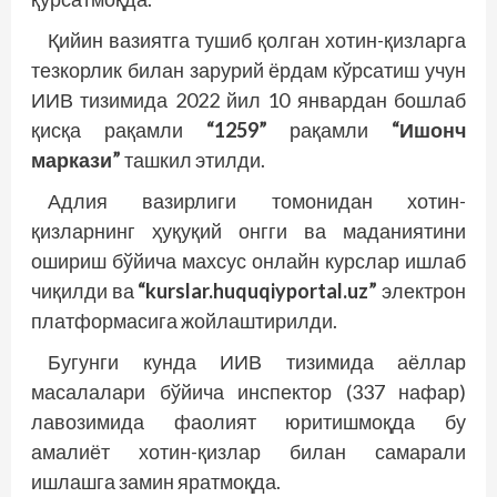
Қийин вазиятга тушиб қолган хотин-қизларга
тезкорлик билан зарурий ёрдам кўрсатиш учун
ИИВ тизимида 2022 йил 10 январдан бошлаб
қисқа рақамли
“1259”
рақамли
“Ишонч
маркази”
ташкил этилди.
Адлия вазирлиги томонидан хотин-
қизларнинг ҳуқуқий онгги ва маданиятини
ошириш бўйича махсус онлайн курслар ишлаб
чиқилди ва
“kurslar.huquqiyportal.uz”
электрон
платформасига жойлаштирилди.
Бугунги кунда ИИВ тизимида аёллар
масалалари бўйича инспектор (337 нафар)
лавозимида фаолият юритишмоқда бу
амалиёт хотин-қизлар билан самарали
ишлашга замин яратмоқда.