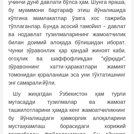
учинчи дунё давлати бўлса ҳам. Шунга яраша,
бу муаммони бартараф этиш йўналишида
кўпгина мамлакатлар ўзига хос тажриба
тўплаганлар. Бунда асосий тамойил – давлат
ва нодавлат тузилмаларининг жамоатчилик
билан доимий алоқада бўлишидан иборат.
Чунки зўравонлик ҳар қандай жиноят каби,
огоҳлик ва шаффофликдан “қўрқади”,
зўравоннинг хатти-ҳаракатлари жамият
томонидан қораланиши эса уни тўхтатишнинг
энг самарали йўли.
Шу жиҳатдан Ўзбекистон ҳам турли
мутасадди тузилмалар ва жамоат
ташкилотларини ҳамда кенг жамоатчиликнинг
бу йўналишдаги ҳамкорлик алоқаларини
мустаҳкамлаш борасидаги хорижий