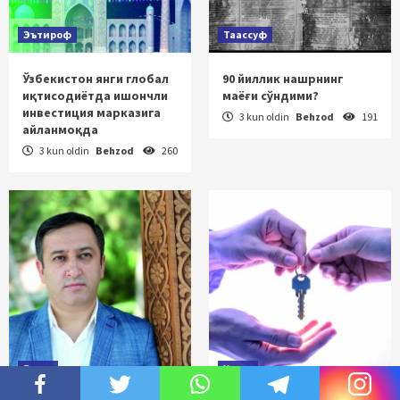
Эътироф
Таассуф
Ўзбекистон янги глобал
90 йиллик нашрнинг
иқтисодиётда ишончли
маёғи сўндими?
инвестиция марказига
3 kun oldin
Behzod
191
айланмоқда
3 kun oldin
Behzod
260
Ғурур
Ҳуқуқ