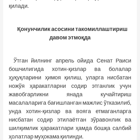
қилади.
Қонунчилик асосини такомиллаштириш
давом этмоқда
Ўтган йилнинг апрель ойи­­да Сенат Раиси
бошчилигида хотин-қизлар ва болалар
ҳуқуқларини ҳимоя қилиш, уларга нисбатан
ножўя ҳаракатларни содир этганлик учун
жавобгарликни янада кучайтириш
масалаларига бағишланган мажлис ўтказилиб,
унда хотин-қизлар ва вояга етмаганларга
нисбатан содир этилаётган зўравонлик ва
шилқимлик ҳаракатлари ҳамда бошқа салбий
ҳолатлар муҳокама қилинди.