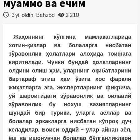
муаммо ва ечим
3 yil oldin
Behzod
2 210
Жаҳоннинг кўпгина мамлакатларида
хотин-қизлар ва болаларга нисбатан
зўравонлик ҳолатлари алоҳида тоифага
киритилади. Чунки бундай ҳолатларнинг
олдини олиш ҳам, уларнинг оқибатларини
бартараф этиш ҳам ўзига хос фарқли
жиҳатларга эга. Экспертларнинг фикрича,
уй шароитидаги зўравонлик ва оилавий
зўравонлик бу нохуш вазиятларнинг
шундай бир турики, уларга аёллар ва
болалар эркакларга нисбатан кўпроқ дуч
келадилар. Боиси оддий – улар айнан аёл,
ёш ва ишонувчан болалар бўлганликлари