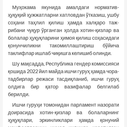
Муҳокама якунида амалдаги норматив-
ҳуқуқий ҳужжатларни хатловдан ўтказиш, ушбу
соҳани таҳлил қилиш ҳамда халқаро таж­
рибани чуқур ўрганган ҳолда хотин-қизлар ва
болалар ҳуқуқларини ҳимоя қилиш соҳасидаги
қонунчиликни такомиллаштириш бўйича
таклифлар ишлаб чиқишга келишиб олинди.
Шу мақсадда, Республика гендер комис­сияси
қошида 2022 йил майда ишчи гуруҳ ҳамда чора-
тадбирлар режаси тасдиқланиб, ишчи гуруҳ
олдига бир қатор вазифалар белгилаб
берилди.
Ишчи гуруҳи томонидан парламент назорати
доирасида хотин-қизлар ва болаларнинг
ҳуқуқлари, эркинликлари ҳамда қонуний