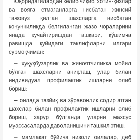
Юқоридагилардан келиб чиқиб, хотин-қизлар
ва вояга етмаганларга нисбатан жинсий
тажовуз қилган шахсларга нисбатан
қонунчиликда белгиланган жазо чораларини
янада кучайтиришдан ташқари, қўшимча
равишда қу­йидаги таклифларни илгари
сурмоқчиман:
— ҳуқуқбузарлик ва жиноятчиликка мойил
бўлган шахсларни аниқлаш, улар билан
индивидуал профилактик ишларни олиб
бориш;
— оилада тазйиқ ва зўравонлик содир этган
шахслар билан профилактик ишларни олиб
бориш, зарур бўлганда уларни махсус
муассасаларда даволанишини ташкил этиш;
— мамлакат бўйича низоли оилалар, деб