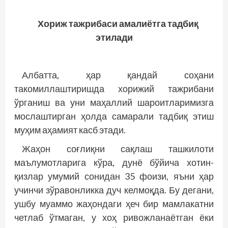
Хориж тажрибаси амалиётга тадбиқ
этилади
Албатта, ҳар қандай соҳани
такомиллаштиришда хорижий тажрибани
ўрганиш ва уни маҳаллий шароитларимизга
мослаштирган ҳолда самарали тадбиқ этиш
муҳим аҳамият касб этади.
Жаҳон соғлиқни сақлаш ташкилоти
маълумотларига кўра, дунё бўйича хотин-
қизлар умумий сонидан 35 фоизи, яъни ҳар
учинчи зўравонликка дуч келмоқда. Бу дегани,
ушбу муаммо жаҳондаги ҳеч бир мамлакатни
четлаб ўтмаган, у хоҳ ривожланаётган ёки