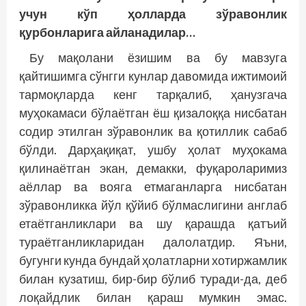
учун кўп ҳолларда зўравонлик
қурбонларига айланадилар…
Бу мақолани ёзишим ва бу мавзуга
қайтишимга сўнгги кунлар давомида ижтимоий
тармоқларда кенг тарқалиб, ҳанузгача
муҳокамаси бўлаётган ёш қизалоққа нисбатан
содир этилган зўравонлик ва қотиллик сабаб
бўлди. Дарҳақиқат, ушбу ҳолат муҳокама
қилинаётган экан, демакки, фуқароларимиз
аёллар ва вояга етмаганларга нисбатан
зўравонликка йўл қўйиб бўлмаслигини англаб
етаётганликлари ва шу қарашда қатъий
тураётганликларидан далолатдир. Яъни,
бугунги кунда бундай ҳолатларни хотиржамлик
билан кузатиш, бир-бир бўлиб туради-да, деб
лоқайд­лик билан қараш мумкин эмас.