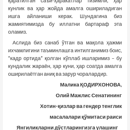
қаратилган саъй-ҳаракатлар тизимли, ҳар
кунлик ва ҳар жойда амалга ошириладиган
ишга айланиши керак. Шундагина биз
жамиятимизда бу иллатни бартараф эта
оламиз.
Аслида биз санаб ўтган ва мақола ҳажми
ихчамлигини таъминлашга интилганимиз боис,
“кадр ортида” қолган кўплаб ишларимиз – бу
кундалик жараён, ҳар куни, ҳар соатда амалга
оширилаётган аниқ ва зарур чоралардир.
Малика ҚОДИРХОНОВА,
Олий Мажлис Сенатининг
Хотин-қизлар ва гендер тенглик
масалалари қўмитаси раиси
Янгиликларни дўстларингизга улашинг