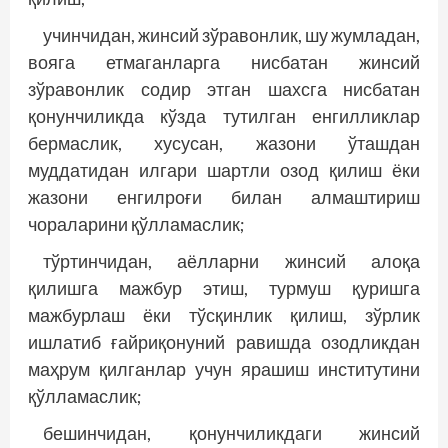
учинчидан, жинсий зўравонлик, шу жумладан,
вояга етмаганларга нисбатан жинсий
зўравонлик содир этган шахсга нисбатан
қонунчиликда кўзда тутилган енгилликлар
бермаслик, хусусан, жазони ўташдан
муддатидан илгари шартли озод қилиш ёки
жазони енгилроғи билан алмаштириш
чораларини қўлламаслик;
тўртинчидан, аёлларни жинсий алоқа
қилишга мажбур этиш, турмуш қуришга
мажбурлаш ёки тўсқинлик қилиш, зўрлик
ишлатиб ғайриқонуний равишда озодликдан
маҳрум қилганлар учун ярашиш институтини
қўлламаслик;
бешинчидан, қонунчиликдаги жинсий