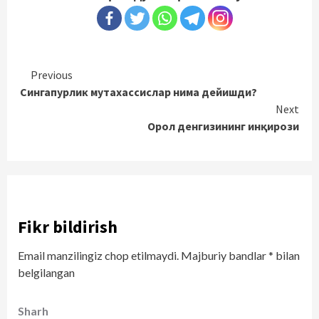
Continue
Previous
Сингапурлик мутахассислар нима дейишди?
Reading
Next
Орол денгизининг инқирози
Fikr bildirish
Email manzilingiz chop etilmaydi.
Majburiy bandlar
*
bilan
belgilangan
Sharh