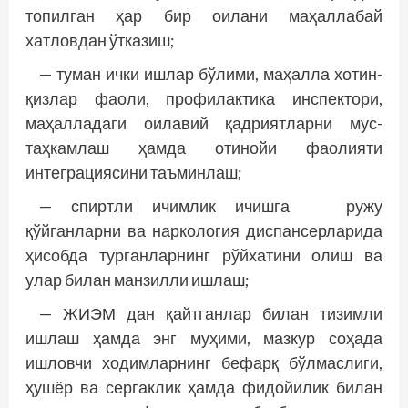
топилган ҳар бир оилани маҳаллабай
хатловдан ўтказиш;
— туман ички ишлар бўлими, маҳалла хотин-
қизлар фаоли, профилактика инспектори,
маҳалладаги оилавий қадриятларни мус­
таҳкамлаш ҳамда отинойи фаолияти
интеграциясини таъминлаш;
— спиртли ичимлик ичишга ружу
қўйганларни ва наркология диспансерларида
ҳисобда турганларнинг рўйхатини олиш ва
улар билан манзилли ишлаш;
— ЖИЭМ дан қайтганлар билан тизимли
ишлаш ҳамда энг муҳими, мазкур соҳада
ишловчи ходимларнинг бефарқ бўлмаслиги,
ҳушёр ва сергаклик ҳамда фидойилик билан