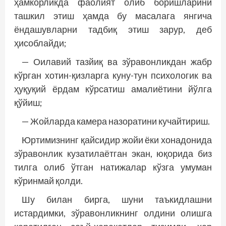
ҳамкорликда фаолият олиб боришларини
ташкил этиш ҳамда бу масалага янгича
ёндашувларни тадбиқ этиш зарур, деб
ҳисоблайди;
— Оилавий тазйиқ ва зўравонликдан жабр
кўрган хотин-қизларга куну-тун психологик ва
ҳуқуқий ёрдам кўрсатиш амалиётини йўлга
қўйиш;
— Жойларда камера назоратини кучайтириш.
Юртимизнинг қайсидир жойи ёки хонадонида
зўравонлик кузатилаётган экан, юқорида биз
тилга олиб ўтган натижалар кўзга умуман
кўринмай қолди.
Шу билан бирга, шуни таъкидлашни
истардимки, зўравонликнинг олдини олишга