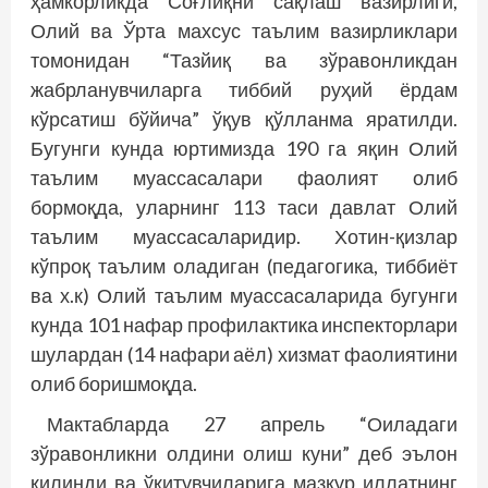
ҳамкорликда Соғлиқни сақлаш вазирлиги,
Олий ва Ўрта махсус таълим вазирликлари
томонидан “Тазйиқ ва зўравонликдан
жабрланувчиларга тиббий руҳий ёрдам
кўрсатиш бўйича” ўқув қўлланма яратилди.
Бугунги кунда юртимизда 190 га яқин Олий
таълим муассасалари фаолият олиб
бормоқда, уларнинг 113 таси давлат Олий
таълим муассасаларидир. Хотин-қизлар
кўпроқ таълим оладиган (педагогика, тиббиёт
ва х.к) Олий таълим муассасаларида бугунги
кунда 101 нафар профилактика инспекторлари
шулардан (14 нафари аёл) хизмат фаолиятини
олиб боришмоқда.
Мактабларда 27 апрель “Оиладаги
зўравонликни олдини олиш куни” деб эълон
қилинди ва ўқитувчиларига мазкур иллатнинг