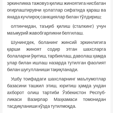
эркинликка тажовуз қилиш жиноятига нисбатан
оғирлаштирувчи ҳолатлар сифатида қараш ва
янада кучлироқ санкциялар билан тўлдириш;
олтинчидан, таъқиб қилиш (сталкинг) учун
маъмурий жавобгарликни белгилаш.
Шунингдек, боланинг жинсий эркинлигига
қарши жиноят содир этган шахсларга
болаларни ўқитиш, тарбиялаш, даволаш ҳамда
улар билан ишлаш назарда тутилган фаолият
билан шуғулланиши тақиқланади.
Ушбу тоифадаги шахсларнинг маълумотлар
базасини ташкил этиш, юритиш ҳамда ундан
ахборот олиш тартиби Ўзбекистон Респуб­
ликаси Вазирлар Маҳкамаси томонидан
тасдиқланиши кўзда тутилмоқда.