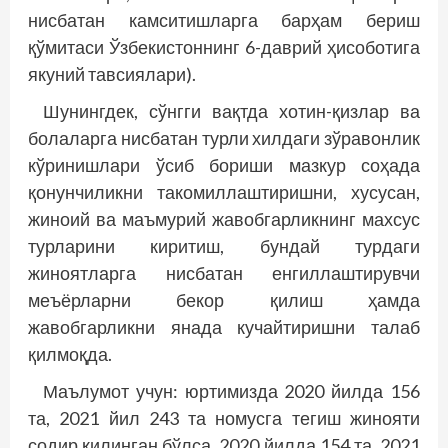
нисбатан камситишларга барҳам бериш
қўмитаси Ўзбекистоннинг 6-даврий ҳисоботига
якуний тавсиялари).
Шунингдек, сўнгги вақтда хотин-қизлар ва
болаларга нисбатан турли хилдаги зўравонлик
кўринишлари ўсиб бориши мазкур соҳада
қонунчиликни такомиллаштиришни, хусусан,
жиноий ва маъмурий жавобгарликнинг махсус
турларини киритиш, бундай турдаги
жиноятларга нисбатан енгиллаштирувчи
меъёрларни бекор қилиш ҳамда
жавобгарликни янада кучайтиришни талаб
қилмоқда.
Маълумот учун: юртимизда 2020 йилда 156
та, 2021 йил 243 та номусга тегиш жинояти
содир қилинган бўлса, 2020 йилда 154 та, 2021