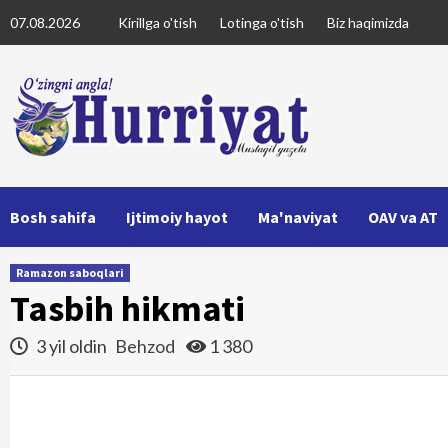
Skip
07.08.2026
Kirillga o'tish
Lotinga o'tish
Biz haqimizda
to
content
Bosh sahifa
Ijtimoiy hayot
Ma'naviyat
OAV va AT
Ramazon saboqlari
Tasbih hikmati
3 yil oldin
Behzod
1 380