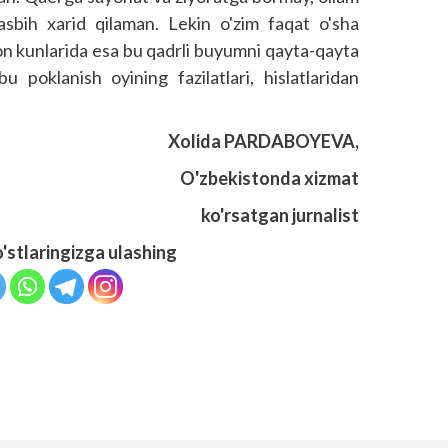
asbih xarid qilaman. Lekin o'zim faqat o'sha
on kunlarida esa bu qadrli buyumni qayta-qayta
 poklanish oyining fazilatlari, hislatlaridan
Xolida PARDABOYEVA,
O'zbekistonda xizmat
ko'rsatgan jurnalist
o'stlaringizga ulashing