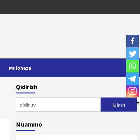
Mulohaza
Qidirish
Qidirshish:
Muammo