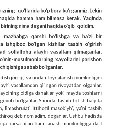
zning qo'llarida ko'p bora ko'rganmiz. Lekin
hi haqida hamma ham bilmasa kerak. Yaqinda
n birining nima degani haqida o'qib qoldim.
a mazhabga qarshi bo'lishga va ba'zi bir
a ishqiboz bo'lgan kishilar tasbih o'girish
ad sollallohu alayhi vasallam qilmaganlar,
o'min-musulmonlarning xayollarini parishon
b chiqishiga sabab bo'lganlar.
tish joizligi va undan foydalanish mumkinligini
yhi vasallamdan qilingan rivoyatdan olganlar.
r ayolning oldiga danaklar yoki mayda toshlarni
a guvoh bo'lganlar. Shunda Tasbih tutish haqida
, limashruiati ittihozil masobiyh”, ya'ni tasbih
n chiroq deb nomladim, deganlar. Ushbu hadisda
shqa narsa bilan ham sanash mumkinligiga dalil