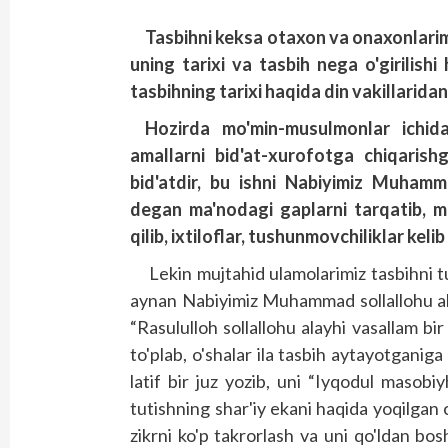
Tasbihni keksa otaxon va onaxonlarimi
uning tarixi va tasbih nega o'girilis
tasbihning tarixi haqida din vakillarida
Hozirda mo'min-musulmonlar ichid
amallarni bid'at-xurofotga chiqarishg
bid'atdir, bu ishni Nabiyimiz Muhamm
degan ma'nodagi gaplarni tarqatib, m
qilib, ixtiloflar, tushunmovchiliklar keli
Lekin mujtahid ulamolarimiz tasbihni tu
aynan Nabiyimiz Muhammad sollallohu ala
“Rasululloh sollallohu alayhi vasallam bi
to'plab, o'shalar ila tasbih aytayotganig
latif bir juz yozib, uni “Iyqodul masobiyh
tutishning shar'iy ekani haqida yoqilga
zikrni ko'p takrorlash va uni qo'ldan bo