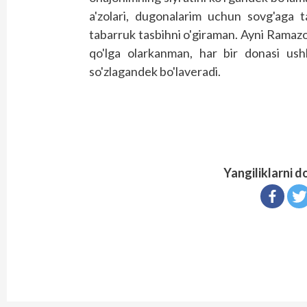
a'zolari, dugonalarim uchun sovg'aga t
tabarruk tasbihni o'giraman. Ayni Ramaz
qo'lga olarkanman, har bir donasi ushbu
so'zlagandek bo'laveradi.
Yangiliklarni d