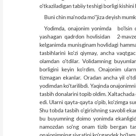
o'tkaziladigan tabiiy teshigi borligi kishini
Buni chin ma'noda mo''jiza deyish mumk
Yodimda, onajonim yonimda bo'lsin de
yashagan qadrdon hovlisidan 2-mavzeda
kelganimda munisginam hovlidagi hamma 
tasbihlarini ko'zi qiymay, ancha vaqtg
olamdan o'tdilar. Volidamning buyumlar
borligini keyin ko'rdim. Onajonim ular
tizmagan ekanlar. Oradan ancha yil o'tdi.
yodimdan ko'tarilibdi. Yaqinda onajonimnin
tasbih donalarini topib oldim. Xaltachada c
edi. Ularni qayta-qayta o'pib, ko'zimga s
Shu tobda tasbih o'girishning savobli eka
bu buyumning doimo yonimda ekanligidan
namozdan so'ng onam tizib bergan tas
onajonimning siyratini ko'rgandek bo'lam