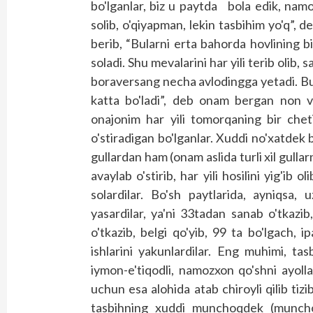
bo'lganlar, biz u paytda bola edik, nam
solib, o'qiyapman, lekin tasbihim yo'q”, d
berib, “Bularni erta bahorda hovlining b
soladi. Shu mevalarini har yili terib olib, 
boraversang necha avlodingga yetadi. Bu t
katta bo'ladi”, deb onam bergan non va
onajonim har yili tomorqaning bir cheti
o'stiradigan bo'lganlar. Xuddi no'xatdek
gullardan ham (onam aslida turli xil gullarn
avaylab o'stirib, har yili hosilini yig'ib ol
solardilar. Bo'sh paytlarida, ayniqsa, 
yasardilar, ya'ni 33tadan sanab o'tkaz
o'tkazib, belgi qo'yib, 99 ta bo'lgach, 
ishlarini yakunlardilar. Eng muhimi, tas
iymon-e'tiqodli, namozxon qo'shni ayolla
uchun esa alohida atab chiroyli qilib tizi
tasbihning xuddi munchoqdek (munchoq