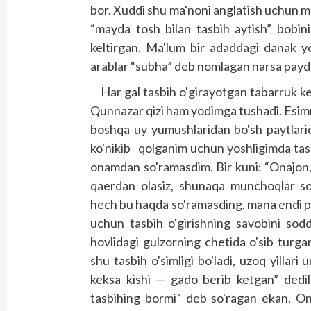
bor. Xuddi shu ma'noni anglatish uchun
“mayda tosh bilan tasbih aytish” bobin
keltirgan. Ma'lum bir adaddagi danak yo
arablar “subha” deb nomlagan narsa paydo 
Har gal tasbih o'girayotgan tabarruk k
Qunnazar qizi ham yodimga tushadi. Esi
boshqa uy yumushlaridan bo'sh paytlarid
ko'nikib qolganim uchun yoshligimda tasbi
onamdan so'ramasdim. Bir kuni: “Onajon, t
qaerdan olasiz, shunaqa munchoqlar sot
hech bu haqda so'ramasding, mana endi pay
uchun tasbih o'girishning savobini sod
hovlidagi gulzorning chetida o'sib turga
shu tasbih o'simligi bo'ladi, uzoq yillar
keksa kishi — gado berib ketgan” dedil
tasbihing bormi” deb so'ragan ekan. O