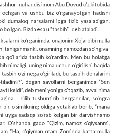
 mashhur muhaddis imom Abu Dovud o'z kitobida
i ochgan va ushbu biz o'rganayotgan hadisni
ki dumaloq narsalarni ipga tizib yasaladigan,
bo'lgan. Bizda esa u “tasbih” deb ataladi.
eksalarni ko'rganimda, onajonim Xojarbibi mulla
mni taniganmanki, onamning namozdan so'ng va
a qo'llarida tasbih ko'rardim. Men bu holatga
h nimaligi, uning nima uchun o'girilishi haqida
asbih o'zi nega o'giriladi, bu tasbih donalarini
iladimi?”, degan savollarni berganimda “Sen
ti keldi”, deb meni yoniga o'tqazib, avval nima
dagina qilib tushuntirib bergandilar, so'ngra
n bir o'simlikning oldiga yetaklab borib, “mana
i uni uyga sadaqa so'rab kelgan bir darvishnamo
ar. O'shanda gado “Qizim, namoz o'qiysanmi,
nam “Ha, o'qiyman otam Zominda katta mulla