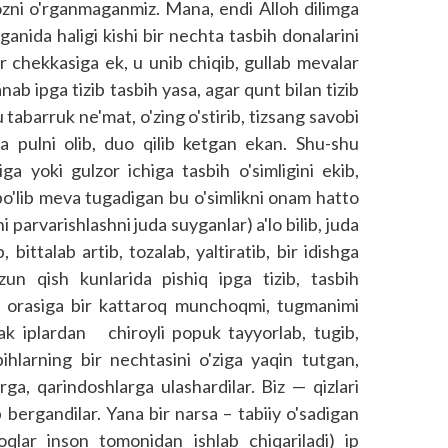
ozni o'rganmaganmiz. Mana, endi Alloh dilimga
eganida haligi kishi bir nechta tasbih donalarini
ir chekkasiga ek, u unib chiqib, gullab mevalar
sanab ipga tizib tasbih yasa, agar qunt bilan tizib
abarruk ne'mat, o'zing o'stirib, tizsang savobi
 pulni olib, duo qilib ketgan ekan. Shu-shu
ga yoki gulzor ichiga tasbih o'simligini ekib,
 bo'lib meva tugadigan bu o'simlikni onam hatto
i parvarishlashni juda suyganlar) a'lo bilib, juda
ib, bittalab artib, tozalab, yaltiratib, bir idishga
uzun qish kunlarida pishiq ipga tizib, tasbih
ib, orasiga bir kattaroq munchoqmi, tugmanimi
ipak iplardan chiroyli popuk tayyorlab, tugib,
bihlarning bir nechtasini o'ziga yaqin tutgan,
rga, qarindoshlarga ulashardilar. Biz — qizlari
b bergandilar. Yana bir narsa – tabiiy o'sadigan
lar inson tomonidan ishlab chiqariladi) ip