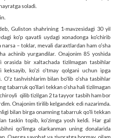
 hayratga soladi.
in.
b, Guliston shahrining 1-mavzesidagi 30 yil
gi ko'p qavatli uydagi xonadonga ko'chirib
narsa – toklar, mevali daraxtlardan ham o'sha
acha achinib yurgandilar. Onajonim 85 yoshida
i orasida bir xaltachada tizilmagan tasbihlar
ni keksayib, ko'zi o'tmay qolgani uchun ipga
 O'z tashvishlarim bilan bo'lib o'sha tasbihlar
g tabarruk qo'llari tekkan o'sha hali tizilmagan
hiroyli qilib tizilgan 2 ta tayyor tasbih ham bor
urdim. Onajonim tirilib kelgandek edi nazarimda.
nligi bilan birga onamning tabarruk qo'li tekkan
 taskin topib, ko'zimga yosh keldi. Har gal
bihni qo'limga olarkanman uning donalarida
an. Qaerga sayohat va ziyo­ratga bormay, oilam