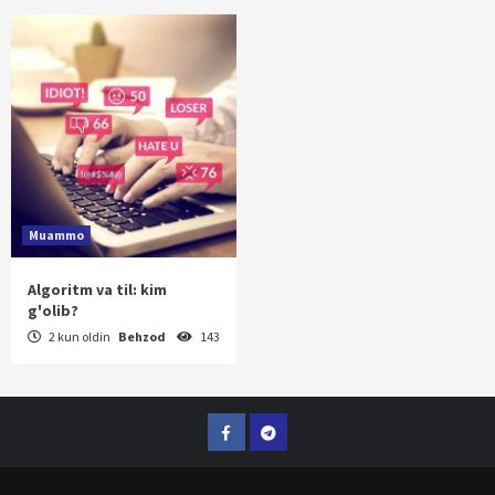
Muammo
Algoritm va til: kim
g'olib?
2 kun oldin
Behzod
143
Facebook
Telegram