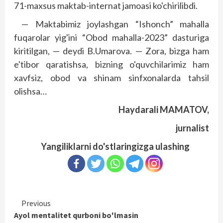
71-maxsus maktab-internat jamoasi ko'chirilibdi.
— Maktabimiz joylashgan “Ishonch” mahalla
fuqarolar yig'ini “Obod mahalla-2023” dasturiga
kiritilgan, — deydi B.Umarova. — Zora, bizga ham
e'tibor qaratishsa, bizning o'quvchilarimiz ham
xavfsiz, obod va shinam sinfxonalarda tahsil
olishsa…
Haydarali MAMATOV,
jurnalist
Yangiliklarni do'stlaringizga ulashing
Continue
Previous
Ayol mentalitet qurboni bo'lmasin
Reading