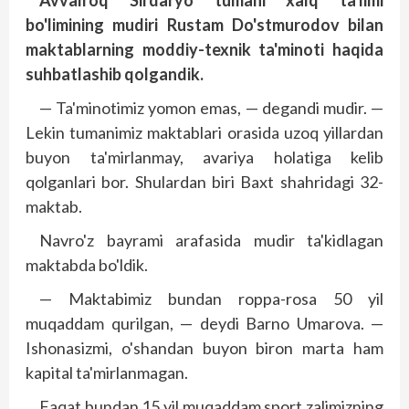
Avvalroq Sirdaryo tumani xalq ta'limi
bo'limining mudiri Rustam Do'stmurodov bilan
mak­tablarning moddiy-texnik ta'minoti haqida
suhbatlashib qolgandik.
— Ta'minotimiz yomon emas, — degandi mudir. —
Lekin tumanimiz maktablari orasida uzoq yillardan
buyon ta'mirlanmay, avariya holatiga kelib
qolganlari bor. Shulardan biri Baxt shahridagi 32-
maktab.
Navro'z bayrami arafasida mudir ta'kidlagan
maktabda bo'ldik.
— Maktabimiz bundan roppa-rosa 50 yil
muqaddam qurilgan, — deydi Barno Umarova. —
Ishonasizmi, o'shandan buyon biron marta ham
kapital ta'mirlanmagan.
Faqat bundan 15 yil muqaddam sport zalimizning