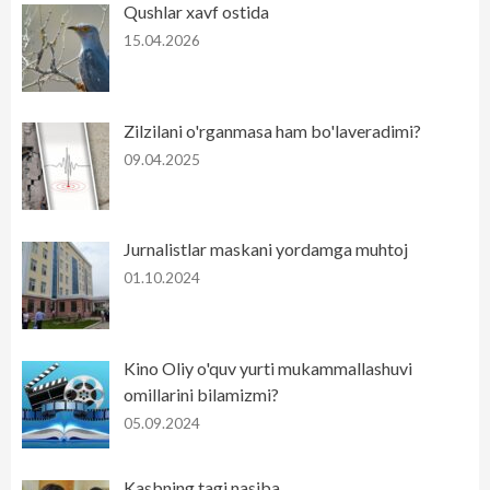
Qushlar xavf ostida
15.04.2026
Zilzilani o'rganmasa ham bo'laveradimi?
09.04.2025
Jurnalistlar maskani yordamga muhtoj
01.10.2024
Kino Oliy o'quv yurti mukammallashuvi
omillarini bilamizmi?
05.09.2024
Kasbning tagi nasiba