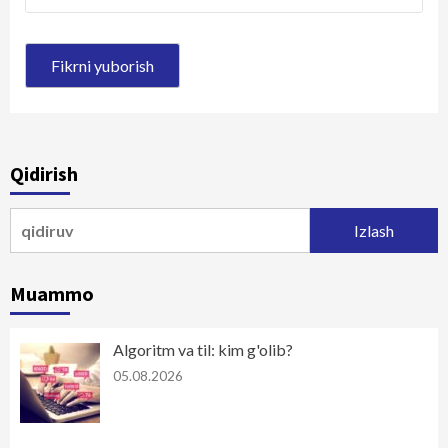
Qidirish
Qidirshish:
Muammo
Algoritm va til: kim g'olib?
05.08.2026