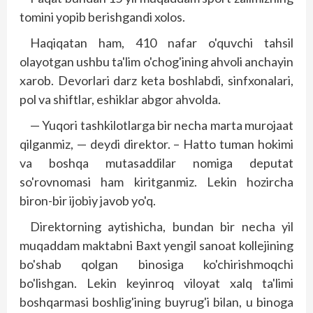
tomini yopib berishgandi xolos.
Haqiqatan ham, 410 nafar o'quvchi tahsil
olayotgan ushbu ta'lim o'chog'ining ahvoli anchayin
xarob. Devorlari darz keta boshlabdi, sinfxonalari,
pol va shiftlar, eshiklar abgor ahvolda.
— Yuqori tashkilotlarga bir necha marta murojaat
qilganmiz, — deydi direktor. – Hatto tuman hokimi
va boshqa mutasaddilar nomiga deputat
so'rovnomasi ham kiritganmiz. Lekin hozircha
biron-bir ijobiy javob yo'q.
Direktorning aytishicha, bundan bir necha yil
muqaddam maktabni Baxt yengil sanoat kollejining
bo'shab qolgan binosiga ko'chirishmoqchi
bo'lishgan. Lekin keyinroq viloyat xalq ta'limi
boshqarmasi boshlig'ining buyrug'i bilan, u binoga