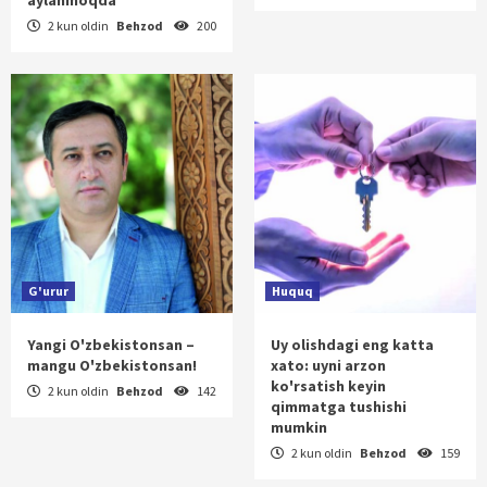
2 kun oldin
Behzod
200
G'urur
Huquq
Yangi O'zbekistonsan –
Uy olishdagi eng katta
mangu O'zbekistonsan!
xato: uyni arzon
ko'rsatish keyin
2 kun oldin
Behzod
142
qimmatga tushishi
mumkin
2 kun oldin
Behzod
159