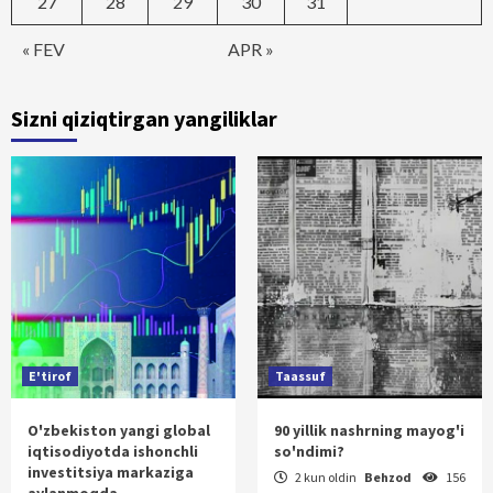
27
28
29
30
31
« FEV
APR »
Sizni qiziqtirgan yangiliklar
E'tirof
Taassuf
O'zbekiston yangi global
90 yillik nashrning mayog'i
iqtisodiyotda ishonchli
so'ndimi?
investitsiya markaziga
2 kun oldin
Behzod
156
aylanmoqda