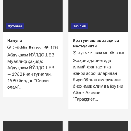
Мутолаа
Таълим
Намуна
Яратувчанлик завқи ва
масъулияти
3 yil oldin
Behzod
1 798
3 yil oldin
Behzod
3 160
Абдуқаюм ЙЎЛДОШЕВ
Жаҳон адабиётида
Муаллиф ҳақида:
илмий-фантастика
Абдуқаюм ЙЎЛДОШЕВ
жанри асос­чиларидан
— 1962 йили туғилган.
бири бўлган америкалик
1990 йилдан “Сирли
биохимик олим ва ёзувчи
олам”,…
Айзек Азимов
“Тараққиёт…