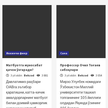
Иккинчи фикр
Сана
Матбуотга муносабат
Профессор Очил Тоғаев
қачон ўзгаради?
сабоқлари
3 yil oldin
Behzod
3 881
3 yil oldin
Behzod
3 054
Давлатимиз раҳбари
Мирзо Улуғбек номидаги
ОАВга эътибор
Ўзбекистон Миллий
қаратишни, катта-кичик
университети ташкил
амалдорларнинг матбуот
топганининг 105 йиллиги
билан доимий ҳамкорлик
олдидан Яқинда ўзининг