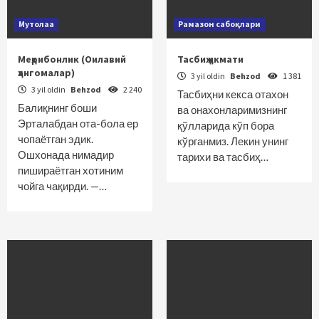
Мутолаа
Рамазон сабоқлари
Меҳрибонлик (Оилавий
Тасбиҳ ҳикмати
ҳангомалар)
3 yil oldin
Behzod
1 381
3 yil oldin
Behzod
2 240
Тасбиҳни кекса отахон
Балиқнинг боши
ва онахонларимизнинг
Эрталабдан ота-бола ер
қўлларида кўп бора
чопаётган эдик.
кўрганмиз. Лекин унинг
Ошхонада нимадир
тарихи ва тасбиҳ…
пишираётган хотиним
чойга чақирди. —…