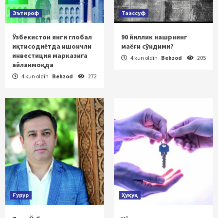
Эътироф
Таассуф
Ўзбекистон янги глобал
90 йиллик нашрнинг
иқтисодиётда ишончли
маёғи сўндими?
инвестиция марказига
4 kun oldin
Behzod
205
айланмоқда
4 kun oldin
Behzod
272
Ғурур
Ҳуқуқ