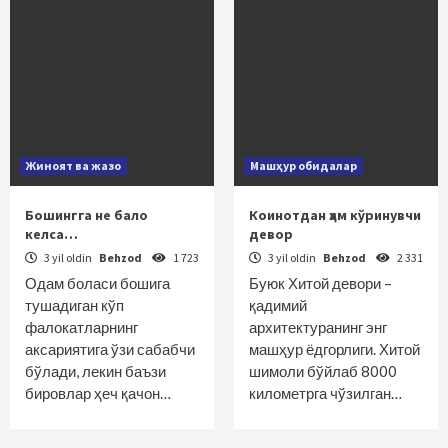
Жиноят ва жазо
Машҳур обидалар
Бошингга не бало
Коинотдан ҳам кўринувчи
келса…
девор
3 yil oldin
Behzod
1 723
3 yil oldin
Behzod
2 331
Одам боласи бошига
Буюк Хитой девори –
тушадиган кўп
қадимий
фалокатларнинг
архитектуранинг энг
аксариятига ўзи сабабчи
машҳур ёдгорлиги. Хитой
бўлади, лекин баъзи
шимоли бўйлаб 8000
бировлар ҳеч қачон…
километрга чўзилган…