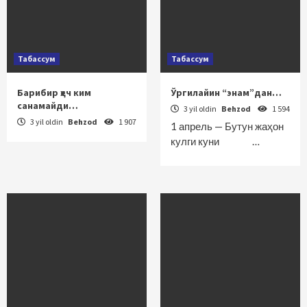
Табассум
Табассум
Барибир ҳеч ким
Ўргилайин “энам”дан…
санамайди…
3 yil oldin
Behzod
1 594
3 yil oldin
Behzod
1 907
1 апрель — Бутун жаҳон
кулги куни …