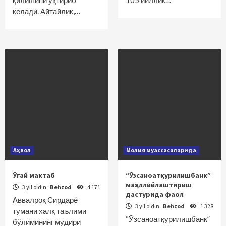
қилишини уқтириб
105 йиллик…
келади. Айтайлик,…
Аҳвол
Молия муассасаларида
Ўгай мактаб
“Ўзсаноатқурилишбанк”
маҳаллийлаштириш
3 yil oldin
Behzod
4 171
дастурида фаол
Аввалроқ Сирдарё
3 yil oldin
Behzod
1 328
тумани халқ таълими
“Ўзсаноатқурилишбанк”
бўлимининг мудири