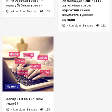
Янги Ўзбекистонсан –
Уй олишдаги энг катта
мангу Ўзбекистонсан!
хато: уйни арзон
кўрсатиш кейин
4 kun oldin
Behzod
183
қимматга тушиши
мумкин
4 kun oldin
Behzod
212
Муаммо
Алгоритм ва тил: ким
ғолиб?
4 kun oldin
Behzod
195