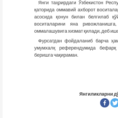
Янги таҳрирдаги Ўзбекистон Респу
қаторида оммавий ахборот воситала
асосида қонун билан белгилаб қў
воситаларини яна ривожланишга,
оммалашувига хизмат қилади, деб иш
Фурсатдан фойдаланиб барча ҳам
умумхалқ референдумида бефарқ 
беришга чақираман.
Янгиликларни д