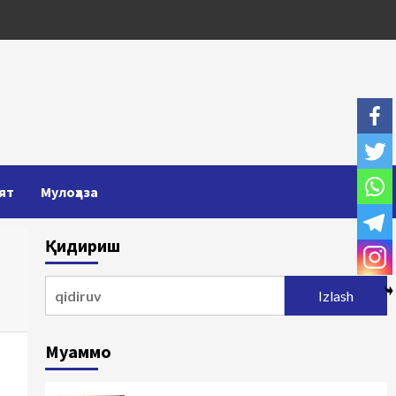
ят
Мулоҳаза
Қидириш
Qidirshish:
Муаммо