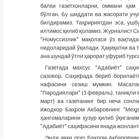
балки газетхонларни, оммани ҳам 
бўлган. Бу шиддати ва жасорати уч
билдирамиз. Таҳририятдан эса, уш
илтимос қилиб қоламиз. Журналист С
“Номуссизлик” мақоласи ўз вақтида
нидоларидай ўқилади. Ҳақиқатни ва 
ана шундай ўтли ҳарорат уфуриб турси
Газетада махсус “Адабиёт” саҳи
сазовор. Саҳифада бериб борилаётг
нафасини сезиш мумкин. Масала
“Пародиялари” (1 февраль), таниқли
март) ва газетанинг бир неча сонл
ижодкор Баҳром Акбаровнинг “Меҳр
ҳангомаларини ҳузур қилиб ўқигани
“Адабиёт” саҳифасини янада жонлант
Энди икки оғиз Баҳром Акбаровнин