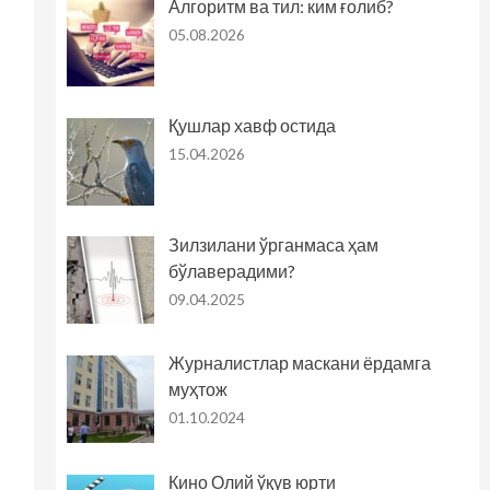
Алгоритм ва тил: ким ғолиб?
05.08.2026
Қушлар хавф остида
15.04.2026
Зилзилани ўрганмаса ҳам
бўлаверадими?
09.04.2025
Журналистлар маскани ёрдамга
муҳтож
01.10.2024
Кино Олий ўқув юрти