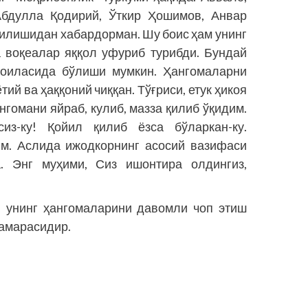
Абдулла Қодирий, Ўткир Ҳошимов, Анвар
илишидан хабардорман. Шу боис ҳам унинг
а воқеалар яққол уфуриб турибди. Бундай
 оиласида бўлиши мумкин. Ҳангомаларни
ий ва ҳаққоний чиққан. Тўғриси, етук ҳикоя
нгомани яйраб, кулиб, мазза қилиб ўқидим.
из-ку! Қойил қилиб ёзса бўларкан-ку.
им. Аслида ижодкорнинг асосий вазифаси
а. Энг муҳими, Сиз ишонтира олдингиз,
 унинг ҳангомаларини давомли чоп этиш
самарасидир.