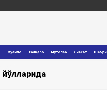
Т
Муаммо
Халқаро
Мутолаа
Сиёсат
Шеъри
 йўлларида