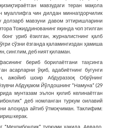
қизиқтираётган мавзудаги теран мақола
ун муаллифга чин дилдан миннатдорчилик
бу долзарб мавзуни давом эттиришларини
итора Тожиддинованинг яқинда чоп этилган
 бонг уриб ёзилган, журналистнинг қалб
тўғри сўзни ёзганда қаламингиздан ҳамиша
н, синглим, деб ният қиламан.
фасининг бериб борилаётгани таҳсинга
ан асарларни ўқиб, адабиётнинг бугунги
н, ажойиб шоир Абдураззоқ Обрўнинг
 ёзувчи Абдуқаюм Йўлдошнинг “Намуна” (29
арида мунтазам эълон қилиб келинаётган
ибонлик” деб номланган туркум оилавий
мни алоҳида айтиб ўтмоқчиман. Таклифим:
ириш керак.
г “Меҳрибонлик” туркуми ҳақида. Аввало,