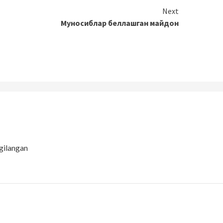
Next
Муносиблар беллашган майдон
gilangan