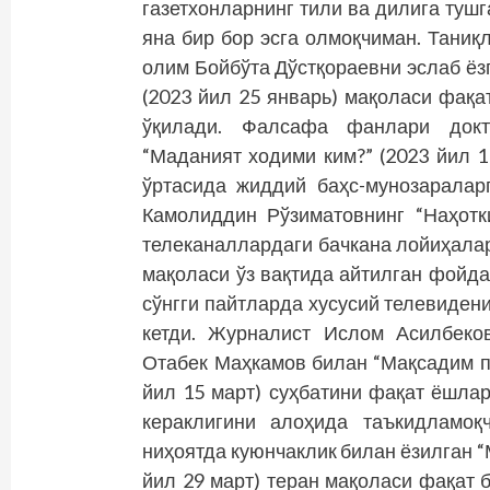
газетхонларнинг тили ва дилига туш
яна бир бор эсга олмоқчиман. Тани
олим Бойбўта Дўстқораевни эслаб ё
(2023 йил 25 январь) мақоласи фақа
ўқилади. Фалсафа фанлари докт
“Маданият ходими ким?” (2023 йил 
ўртасида жиддий баҳс-мунозаралар
Камолиддин Рўзиматовнинг “Наҳотки
телеканаллардаги бачкана лойиҳалар
мақоласи ўз вақтида айтилган фойда
сўнгги пайтларда хусусий телевиде
кетди. Журналист Ислом Асилбеков
Отабек Маҳкамов билан “Мақсадим п
йил 15 март) суҳбатини фақат ёшлар
кераклигини алоҳида таъкидламоқ
ниҳоятда куюнчаклик билан ёзилган “
йил 29 март) теран мақоласи фақат 