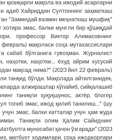
ган қизиқарли мақола ва ижодий асарларни
қли адиб Хайриддин Султоннинг заҳматкаш
зган “Заминдай вазмин меҳнаткаш мушфиқ”
т хотира эмас, балки мунгли бир қўшиқдай
ори, профессор Виктор Алимасовнинг
1 февраль) мақоласи соҳа мутахассислари
га сабаб бўлганига гувоҳман. Журналист
, наҳотки, наҳотки… ёхуд айрим хусусий
дан мақсад нима?” (2023 йил 22 февраль)
ли танқид бўлди. Мақолада айтилганидек,
ниеларда алжирашлар кўпайиб, сийқалашиб
нинг таниқли ҳуқуқшунос, актёр, блогер
ул топиб эмас, ижод қилиб танилиш…” (шу
 учун эмас, балки катталар учун ҳам жуда
чиман. Таниқли олим Ҳалим Сайиднинг
Матбуотга муносабат қачон ўзгаради” (2023
биз, матбуот ходимлари, соҳа ижодкорлари