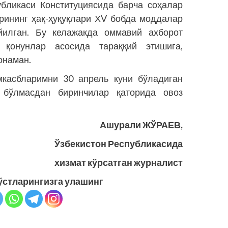
б­ликаси Конституциясида барча соҳалар
рининг ҳақ-ҳуқуқлари ХV бобда моддалар
йилган. Бу келажакда оммавий ахборот
 қонунлар асосида тараққий этишига,
онаман.
касбларимни 30 апрель куни бўладиган
бўлмасдан биринчилар қаторида овоз
Ашурали ЖЎРАЕВ,
Ўзбекистон Республикасида
хизмат кўрсатган журналист
ўстларингизга улашинг