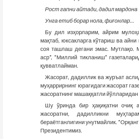
Рост гапни айтади, дадил мардона
Унга етиб борар нола, фиғонлар…
Бу дил изҳорларим, айрим мулоҳа
мақтаб, юксакларга кўтариш ва айни
соя ташлаш дегани эмас. Мутлақо. М
аср”, “Миллий тикланиш” газеталар
қувватлайман.
Жасорат, дадиллик ва журъат асли
муҳаррирнинг юрагидаги жасорат газ
жасоратнинг машаққатли йўлларидан к
Шу ўринда бир ҳақиқатни очиқ ай
жасоратни, дадилликни муҳтар
бераётганлигини унутмайлик. “Орқанг
Президентимиз.