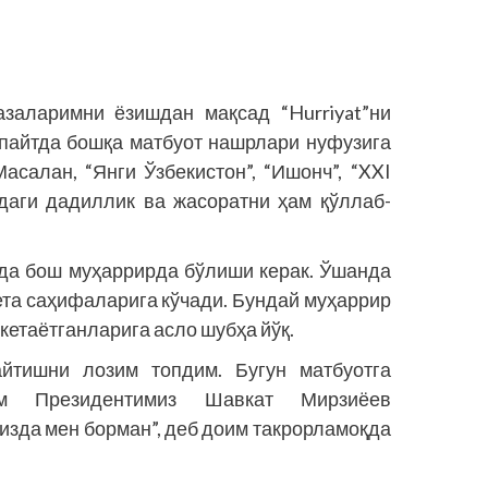
заларимни ёзишдан мақсад “Hurriyat”ни
 пайтда бошқа матбуот нашрлари нуфузига
асалан, “Янги Ўзбекистон”, “Ишонч”, “XXI
идаги дадиллик ва жасоратни ҳам қўллаб-
да бош муҳаррирда бўлиши керак. Ўшанда
ета саҳифаларига кўчади. Бундай муҳаррир
етаётганларига асло шубҳа йўқ.
тишни лозим топдим. Бугун матбуот­­га
ам Президентимиз Шавкат Мирзиёев
изда мен борман”, деб доим такрорламоқда