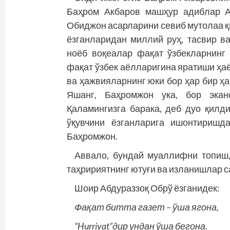
Баҳром Акбаров машҳур адиб­лар 
Обиджон асарларини севиб мутолаа қ
ёзганларидан миллий руҳ, тасвир в
ноёб воқеалар фақат ўзбекларнинг
фақат ўзбек аёлларигина яратиши ҳаёт
ва ҳажвияларнинг юки бор ҳар бир ҳа
Яшанг, Баҳромжон ука, бор эканс
Қаламингизга барака, деб дуо қилд
ўқувчини ёзганларига ишонтиришд
Баҳромжон.
Аввало, бундай муаллифни топиш,
таҳририятнинг ютуғи ва изланиш­лар 
Шоир Абдураззоқ Обрў ёзганидек:
Фақат битта газет – ўша ягона,
“Hurriyat”дир ундан ўша бегона.