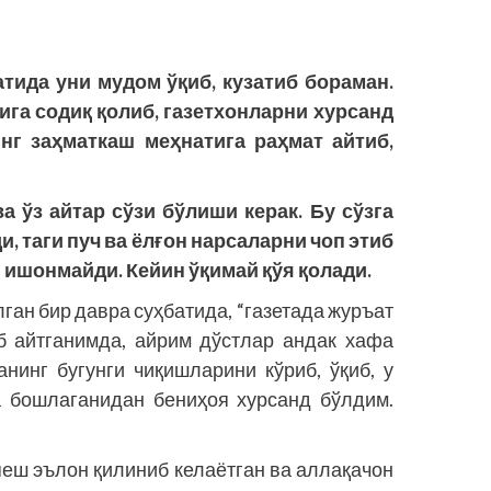
тида уни мудом ўқиб, кузатиб бораман.
сига содиқ қолиб, газетхонларни хурсанд
нг заҳматкаш меҳнатига раҳмат айтиб,
а ўз айтар сўзи бўлиши керак. Бу сўзга
, таги пуч ва ёлғон нарсаларни чоп этиб
и ишонмайди. Кейин ўқимай қўя қолади.
лган бир давра суҳбатида, “газетада журъат
еб айтганимда, айрим дўстлар андак хафа
анинг бугунги чиқишларини кўриб, ўқиб, у
а бошлаганидан бениҳоя хурсанд бўлдим.
пеш эълон қилиниб келаётган ва аллақачон