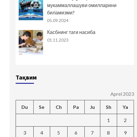
мукаммаллашуви омилларини
биламизми?
05.09.2024
Касбнинг таги насиба
01.11.2023
Тақвим
Aprel 2023
Du
Se
Ch
Pa
Ju
Sh
Ya
1
2
3
4
5
6
7
8
9