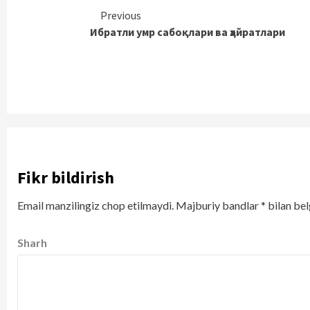
Continue
Previous
Ибратли умр сабоқлари ва ҳайратлари
Reading
Fikr bildirish
Email manzilingiz chop etilmaydi.
Majburiy bandlar
*
bilan bel
Sharh