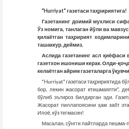
“Hurriyat” газетаси таҳририятига!
Газетанинг доимий мухлиси сифа
Ўз номига, танлаган йўли ва мавзу
қилаётган таҳририят ходимларини
ташаккур, деймиз.
Аслида газетанинг асл қиёфаси в
газетхон ишониши керак. Олди-қочди
келаётган айрим газеталарга ўқувч
“Hurriyat” газетаси таҳририятида бў
бор, лекин жасорат етишмаяпти”, д
бўлиб эътироз билдирган эди. Газет
Жасорат пиллапоясини ҳам забт эт
Илоё, кўз тегмасин!
Масалан, сўнгги пайтларда пешма-