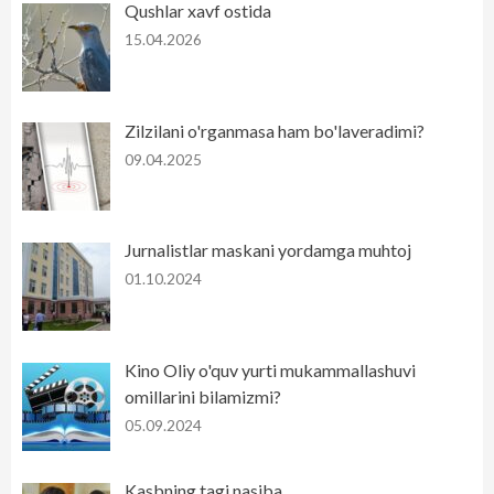
Qushlar xavf ostida
15.04.2026
Zilzilani o'rganmasa ham bo'laveradimi?
09.04.2025
Jurnalistlar maskani yordamga muhtoj
01.10.2024
Kino Oliy o'quv yurti mukammallashuvi
omillarini bilamizmi?
05.09.2024
Kasbning tagi nasiba