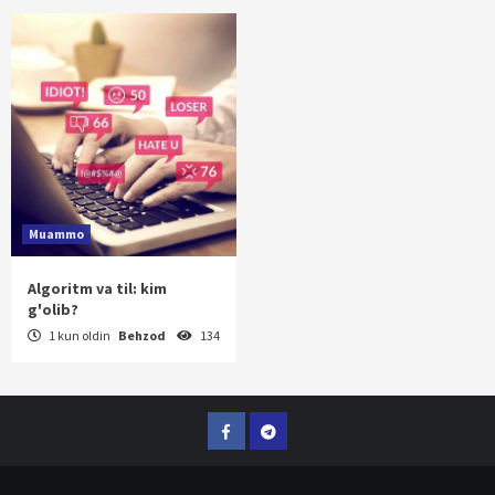
Muammo
Algoritm va til: kim
g'olib?
1 kun oldin
Behzod
134
Facebook
Telegram