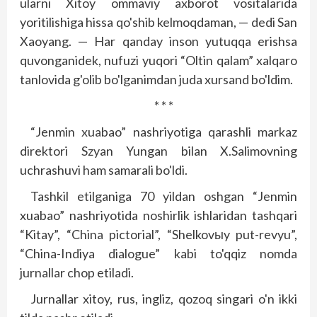
ularni Xitoy ommaviy axborot vositalarida
yoritilishiga hissa qo'shib kelmoqdaman, — dedi San
Xaoyang. — Har qanday inson yutuqqa erishsa
quvonganidek, nufuzi yuqori “Oltin qalam” xalqaro
tanlovida g'olib bo'lganimdan juda xursand bo'ldim.
* * *
“Jenmin xuabao” nashriyotiga qarashli markaz
direktori Szyan Yungan bilan X.Salimovning
uchrashuvi ham samarali bo'ldi.
Tashkil etilganiga 70 yildan oshgan “Jenmin
xuabao” nash­riyotida noshirlik ishlaridan tashqari
“Kitay”, “China pictorial”, “Shelkovыy put-revyu”,
“China-Indiya dialogue” kabi to'qqiz nomda
jurnallar chop etiladi.
Jurnallar xitoy, rus, ingliz, qozoq singari o'n ikki