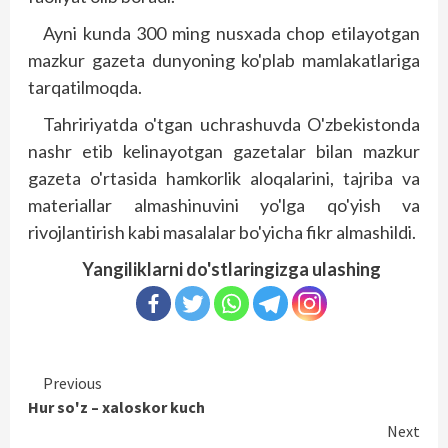
Ayni kunda 300 ming nusxada chop etilayotgan
mazkur gazeta dunyoning ko'p­lab mamlakatlariga
tarqatilmoqda.
Tahririyatda o'tgan uchrashuvda O'zbekistonda
nashr etib kelinayotgan gazetalar bilan mazkur
gazeta o'rtasida hamkorlik aloqalarini, tajriba va
materiallar almashinuvini yo'lga qo'yish va
rivojlantirish kabi masalalar bo'yicha fikr almashildi.
Yangiliklarni do'stlaringizga ulashing
Continue
Previous
Hur so'z – xaloskor kuch
Reading
Next