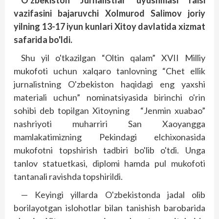
O'zbekiston Jurnalistlar uyushmasi raisi
vazifasini bajaruvchi Xolmurod Salimov joriy
yilning 13-17 iyun kunlari Xitoy davlatida xizmat
safarida bo'ldi.
Shu yil o'tkazilgan “Oltin qalam” XVII Milliy
mukofoti uchun xalqaro tanlovning “Chet ellik
jurnalistning O'zbekiston haqidagi eng yaxshi
materiali uchun” nominatsiyasida birinchi o'rin
sohibi deb topilgan Xitoyning “Jenmin xuabao”
nashriyoti muharriri San Xaoyangga
mamlakatimizning Pekindagi elchixonasida
mukofotni topshirish tadbiri bo'lib o'tdi. Unga
tanlov statuetkasi, diplomi hamda pul mukofoti
tantanali ravishda topshirildi.
— Keyingi yillarda O'zbekistonda jadal olib
borilayotgan islohotlar bilan tanishish barobarida