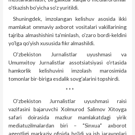
o'tkazish bo'yicha so'z yuritildi.
Shuningdek, imzolangan kelishuv asosida ikki
mamlakat ommaviy axborot vositalari vakillarining
taj­riba almashishini ta'minlash, o'zaro bordi-keldini
yo'lga qo'yish xususida fikr almashildi.
O'zbekiston Jurnalistlar uyushmasi va
Umumxitoy Jurnalistlar assotsiatsiyasi o'rtasida
hamkorlik kelishuvini imzolash marosimida
tomonlar bir-biriga esdalik sovg'alarini topshirdi.
* * *
O'zbekiston Jurnalistlar uyushmasi raisi
vazifasini bajaruvchi Xolmurod Salimov Xitoyga
safari doirasida mazkur mamlakatdagi yirik
mediatuzilmalardan biri – “Sinxua” axborot
agentligi markaziy ofisida bo'ldi va ish jarayonlari