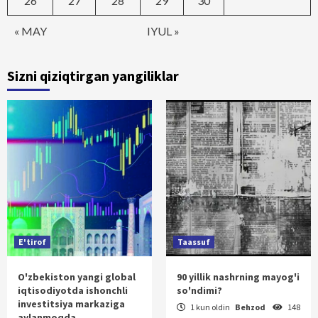
26
27
28
29
30
« MAY
IYUL »
Sizni qiziqtirgan yangiliklar
E'tirof
Taassuf
O'zbekiston yangi global
90 yillik nashrning mayog'i
iqtisodiyotda ishonchli
so'ndimi?
investitsiya markaziga
1 kun oldin
Behzod
148
aylanmoqda