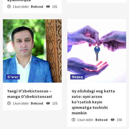
1 kun oldin
Behzod
191
G'urur
Huquq
Yangi O'zbekistonsan –
Uy olishdagi eng katta
mangu O'zbekistonsan!
xato: uyni arzon
ko'rsatish keyin
1 kun oldin
Behzod
135
qimmatga tushishi
mumkin
1 kun oldin
Behzod
150