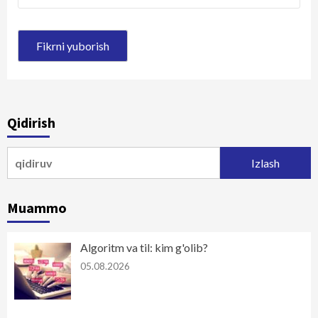
Qidirish
Qidirshish:
Muammo
Algoritm va til: kim g'olib?
05.08.2026