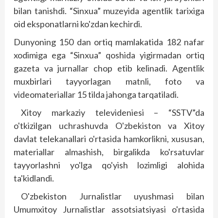
bilan tanishdi. “Sinxua” muzeyida agentlik tarixiga
oid eksponatlarni ko'zdan kechirdi.
Dunyoning 150 dan ortiq mamlakatida 182 nafar
xodimiga ega “Sinxua” qoshida yigirmadan ortiq
gazeta va jurnallar chop etib kelinadi. Agentlik
muxbirlari tayyorlagan matn­­li, foto va
videomateriallar 15 tilda jahonga tarqatiladi.
Xitoy markaziy televideniesi – “SSTV”da
o'tkizilgan uchrashuvda O'zbekiston va Xitoy
davlat telekanallari o'rtasida hamkorlikni, xususan,
materiallar almashish, birgalikda ko'rsatuvlar
tayyorlashni yo'lga qo'yish lozimligi alohida
ta'kidlandi.
O'zbekiston Jurnalistlar uyushmasi bilan
Umumxitoy Jurnalistlar assotsiatsiyasi o'rtasida