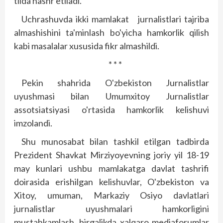
tilda nashr etiladi.
Uchrashuvda ikki mamlakat jurnalistlari tajriba
almashishini ta'minlash bo'yicha hamkorlik qilish
kabi masalalar xususida fikr almashildi.
* * *
Pekin shahrida O'zbekiston Jurnalistlar
uyushmasi bilan Umumxitoy Jurnalistlar
assotsiatsiyasi o'rtasida hamkorlik kelishuvi
imzolandi.
Shu munosabat bilan tashkil etilgan tadbirda
Prezident Shavkat­­ Mirziyoyevning joriy yil 18-19
may kunlari ushbu mamlakatga davlat tashrifi
doirasida erishilgan kelishuvlar, O'zbekiston va
Xitoy, umuman, Markaziy Osiyo davlatlari
jurnalistlar uyushmalari hamkorligini
mustahkamlash, birgalikda xalqaro mediaforumlar