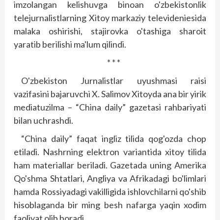
imzolangan kelishuvga binoan o'zbekistonlik
telejurnalistlarning Xitoy markaziy televideniesida
malaka oshirishi, stajirovka o'tashiga sharoit
yaratib berilishi ma'lum qilindi.
* * *
O'zbekiston Jurnalistlar uyushmasi raisi
vazifasini bajaruvchi X. Salimov Xitoyda ana bir yirik
mediatuzilma – “China daily” gazetasi rahbariyati
bilan uchrashdi.
“China daily” faqat ingliz tilida qog'ozda chop
etiladi. Nashrning elektron variantida xitoy tilida
ham materiallar beriladi. Gazetada uning Amerika
Qo'shma Shtatlari, Ang­liya va Afrikadagi bo'limlari
hamda Ros­siyadagi vakilligida ishlovchilarni qo'shib
hisoblaganda bir ming besh nafarga yaqin xodim
faoliyat olib boradi.